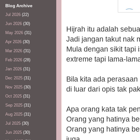
Blog Archive
Jul 2026
(22)
Jun 2026
(30)
Hijrah itu adalah sebu
May 2026
(31)
Jadi jangan takut nak 
Apr 2026
(30)
Mula dengan sikit tapi 
Mar 2026
(31)
extreme tapi lama-lama
Feb 2026
(28)
Jan 2026
(31)
Bila kita ada perasaan 
Dec 2025
(31)
Nov 2025
(30)
di luar dari opis tak pa
Oct 2025
(31)
Sep 2025
(31)
Apa orang kata tak pen
Aug 2025
(31)
Orang yang hatinya bers
Jul 2025
(30)
Orang yang hatinya be
Jun 2025
(30)
juga.