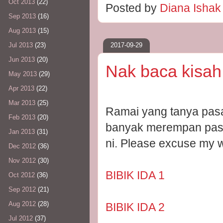
Oct 2013
(22)
Posted by
Diana Isha
Sep 2013
(16)
Aug 2013
(15)
2017-09-29
Jul 2013
(23)
Jun 2013
(20)
Nak baca kisah
May 2013
(29)
Apr 2013
(22)
Mar 2013
(25)
Ramai yang tanya pasal
Feb 2013
(20)
banyak merempan pasal
Jan 2013
(31)
ni. Please excuse my w
Dec 2012
(36)
Nov 2012
(30)
BIBIK IDA 1
Oct 2012
(36)
Sep 2012
(21)
Aug 2012
(28)
BIBIK IDA 2
Jul 2012
(37)