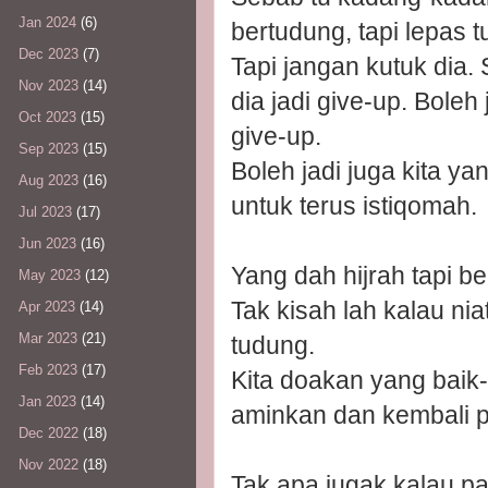
Jan 2024
(6)
bertudung, tapi lepas t
Dec 2023
(7)
Tapi jangan kutuk dia. 
Nov 2023
(14)
dia jadi give-up. Boleh 
Oct 2023
(15)
give-up.
Sep 2023
(15)
Boleh jadi juga kita y
Aug 2023
(16)
untuk terus istiqomah.
Jul 2023
(17)
Jun 2023
(16)
Yang dah hijrah tapi be
May 2023
(12)
Tak kisah lah kalau nia
Apr 2023
(14)
Mar 2023
(21)
tudung.
Feb 2023
(17)
Kita doakan yang baik-
Jan 2023
(14)
aminkan dan kembali p
Dec 2022
(18)
Nov 2022
(18)
Tak apa jugak kalau paka