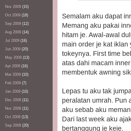
Nov 2009
(15)
Semalam aku dapat inne
Oct 2009
(18)
Sep 2009
(12)
Memang aku pakai inner
Aug 2009
(14)
hitam je. Awal-awal dul
Jul 2009
(16)
main order je kat ikla
Jun 2009
(20)
tokeynya. First time b
May 2009
(13)
atas dahi macam inner 
Apr 2009
(16)
membentuk awning sik
Mar 2009
(10)
Feb 2009
(7)
Lepas tu aku tak jumpa
Jan 2009
(10)
peralatan umrah. Pun ad
Dec 2008
(11)
aku sebab aku memang 
Nov 2008
(11)
Oct 2008
(13)
Dari last week aku ajak
Sep 2008
(20)
bertanggung je keje.