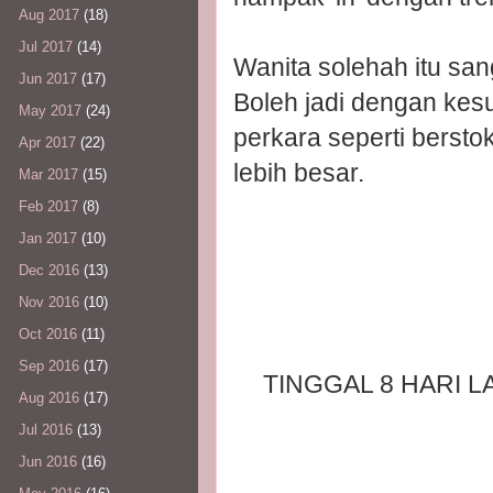
Aug 2017
(18)
Jul 2017
(14)
Wanita solehah itu sang
Jun 2017
(17)
Boleh jadi dengan kesu
May 2017
(24)
perkara seperti berst
Apr 2017
(22)
lebih besar.
Mar 2017
(15)
Feb 2017
(8)
Jan 2017
(10)
Dec 2016
(13)
Nov 2016
(10)
Oct 2016
(11)
Sep 2016
(17)
TINGGAL 8 HARI 
Aug 2016
(17)
Jul 2016
(13)
Jun 2016
(16)