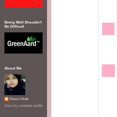
Being Well Shouldn't
Be Difficult
About Me
Diana Ishak
View my complete profile