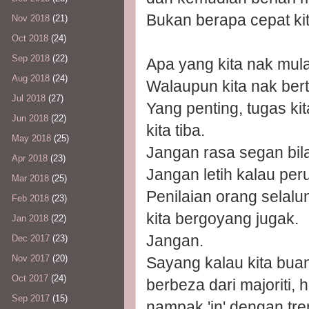
Bukan berapa cepat kit
Nov 2018
(21)
Oct 2018
(24)
Sep 2018
(22)
Apa yang kita nak mul
Aug 2018
(24)
Walaupun kita nak bert
Jul 2018
(27)
Yang penting, tugas k
Jun 2018
(22)
kita tiba.
May 2018
(25)
Jangan rasa segan bila 
Apr 2018
(23)
Jangan letih kalau peru
Mar 2018
(25)
Penilaian orang selalu
Feb 2018
(23)
kita bergoyang jugak.
Jan 2018
(22)
Jangan.
Dec 2017
(23)
Nov 2017
(20)
Sayang kalau kita bua
Oct 2017
(24)
berbeza dari majoriti,
Sep 2017
(15)
nampak 'in' dengan tr