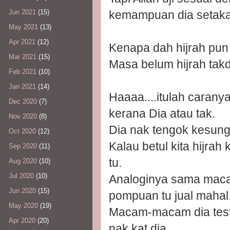
kemampuan dia setakat
Jun 2021
(15)
May 2021
(13)
Apr 2021
(12)
Kenapa dah hijrah pun 
Mar 2021
(15)
Masa belum hijrah tak
Feb 2021
(10)
Jan 2021
(14)
Haaaa....itulah carany
Dec 2020
(7)
kerana Dia atau tak.
Nov 2020
(8)
Dia nak tengok kesung
Oct 2020
(12)
Kalau betul kita hijrah
Sep 2020
(11)
tu.
Aug 2020
(10)
Jul 2020
(10)
Analoginya sama maca
Jun 2020
(15)
pompuan tu jual mahal
May 2020
(19)
Macam-macam dia test 
Apr 2020
(20)
nak kat dia.