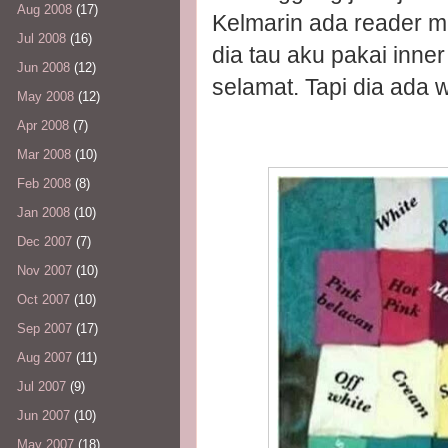
Aug 2008
(17)
Kelmarin ada reader mi
Jul 2008
(16)
dia tau aku pakai inner
Jun 2008
(12)
selamat. Tapi dia ada w
May 2008
(12)
Apr 2008
(7)
Mar 2008
(10)
Feb 2008
(8)
Jan 2008
(10)
Dec 2007
(7)
Nov 2007
(10)
Oct 2007
(10)
Sep 2007
(17)
Aug 2007
(11)
Jul 2007
(9)
Jun 2007
(10)
May 2007
(18)