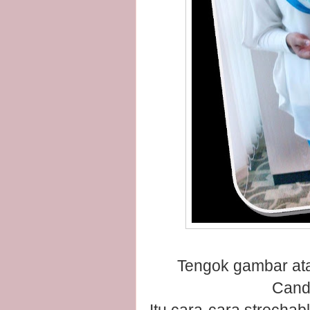
Tengok gambar atas
Candy
Itu cara-cara strechab