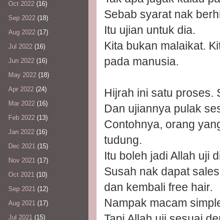
Oct 2022
(16)
Sebab syarat nak berhij
Sep 2022
(18)
Itu ujian untuk dia.
Aug 2022
(17)
Kita bukan malaikat. 
Jul 2022
(16)
pada manusia.
Jun 2022
(16)
May 2022
(18)
Apr 2022
(24)
Hijrah ini satu proses.
Mar 2022
(16)
Dan ujiannya pulak s
Feb 2022
(13)
Contohnya, orang yang 
Jan 2022
(16)
tudung.
Dec 2021
(15)
Itu boleh jadi Allah uj
Nov 2021
(17)
Susah nak dapat sales
Oct 2021
(10)
dan kembali free hair.
Sep 2021
(12)
Nampak macam simple 
Aug 2021
(17)
Tapi Allah uji sesua
Jul 2021
(15)