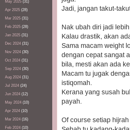
May 2025
(31)
Jadi, jangan takut-taku
Apr 2025
(28)
Mar 2025
(31)
Nak ubah diri jadi lebih
Feb 2025
(28)
Kalau drastik, akan ad
Jan 2025
(31)
Dec 2024
(31)
Sama macam weight loss
Nov 2024
(30)
dengan cepat sangat a
Oct 2024
(31)
bila, mesti akan ada 
Sep 2024
(30)
Macam tu jugak dengan 
Aug 2024
(31)
istiqomah.
Jul 2024
(24)
Kerana yang susah buk
Jun 2024
(12)
payah.
May 2024
(10)
Apr 2024
(10)
Of course setiap hijrah
Mar 2024
(16)
Sebab tu kadang-kada
Feb 2024
(10)