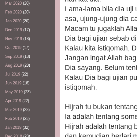
Mar 2020
(20)
Lama-lama bila dia uji 
Feb 2020
(20)
asa, ujung-ujung dia c
Jan 2020
(20)
Macam tu jugaklah Alla
Dec 2019
(17)
Dia bagi ujian sebab d
Nov 2019
(18)
Kalau kita istiqomah, D
Oct 2019
(17)
Jangan ingat Allah bag
Sep 2019
(18)
Aug 2019
(20)
Dia sayang. Belum tent
Jul 2019
(22)
Kalau Dia bagi ujian 
Jun 2019
(18)
istiqomah.
May 2019
(23)
Apr 2019
(22)
Hijrah tu bukan tentan
Mar 2019
(23)
Ia adalah tentang some
Feb 2019
(23)
Hijrah adalah tentang
Jan 2019
(32)
dan kemudian berlari m
Dec 2018
(23)