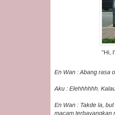
"Hi, 
En Wan : Abang rasa ow
Aku : Elehhhhhh. Kala
En Wan : Takde la, bu
macam terbayangkan 