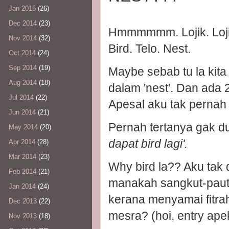
Jan 2015
(26)
Dec 2014
(23)
Hmmmmmm. Lojik. Loji
Nov 2014
(32)
Bird. Telo. Nest.
Oct 2014
(24)
Sep 2014
(19)
Maybe sebab tu la kita
Aug 2014
(18)
dalam 'nest'. Dan ada 2 
Jul 2014
(22)
Apesal aku tak pernah t
Jun 2014
(21)
Pernah tertanya gak dul
May 2014
(20)
dapat bird lagi'.
Apr 2014
(28)
Mar 2014
(23)
Why bird la?? Aku tak d
Feb 2014
(21)
manakah sangkut-paut
Jan 2014
(24)
kerana menyamai fitr
Dec 2013
(22)
mesra? (hoi, entry ape
Nov 2013
(18)