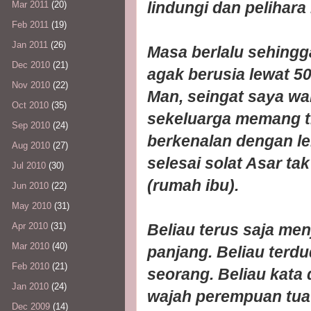
lindungi dan pelihara
Mar 2011
(20)
Feb 2011
(19)
Jan 2011
(26)
Masa berlalu sehingga
Dec 2010
(21)
agak berusia lewat 5
Nov 2010
(22)
Man, seingat saya wa
Oct 2010
(35)
sekeluarga memang ti
Sep 2010
(24)
berkenalan dengan lel
Aug 2010
(27)
selesai solat Asar ta
Jul 2010
(30)
(rumah ibu).
Jun 2010
(22)
May 2010
(31)
Beliau terus saja me
Apr 2010
(31)
Mar 2010
(40)
panjang. Beliau ter
Feb 2010
(21)
seorang. Beliau kata 
Jan 2010
(24)
wajah perempuan tua 
Dec 2009
(14)