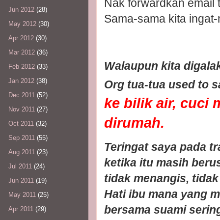
Nak forwardkan email tu
Jun 2012
(28)
Sama-sama kita ingat
May 2012
(30)
Apr 2012
(30)
Mar 2012
(36)
Walaupun kita digala
Feb 2012
(33)
Jan 2012
(38)
Org tua-tua used to s
Dec 2011
(52)
ke bilik air, cuc
Nov 2011
(27)
dirumah.
Oct 2011
(32)
Sep 2011
(55)
Teringat saya pada t
Aug 2011
(23)
ketika itu masih beru
Jul 2011
(24)
tidak menangis, tida
Jun 2011
(19)
Hati ibu mana yang 
May 2011
(25)
bersama suami sering
Apr 2011
(29)