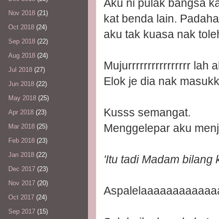
Aku ni pulak bangsa ka
Nov 2018
(21)
kat benda lain. Padaha
Oct 2018
(24)
aku tak kuasa nak tole
Sep 2018
(22)
Aug 2018
(24)
Mujurrrrrrrrrrrrrrrr lah
Jul 2018
(27)
Elok je dia nak masuk
Jun 2018
(22)
May 2018
(25)
Kusss semangat.
Apr 2018
(23)
Menggelepar aku menj
Mar 2018
(25)
Feb 2018
(23)
Jan 2018
(22)
'Itu tadi Madam bilang
Dec 2017
(23)
Nov 2017
(20)
Aspalelaaaaaaaaaaaa
Oct 2017
(24)
Sep 2017
(15)