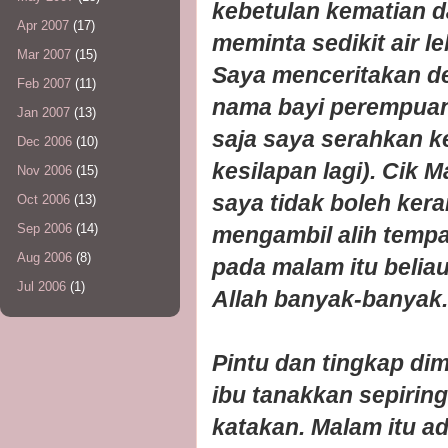
kebetulan kematian d
Apr 2007
(17)
meminta sedikit air 
Mar 2007
(15)
Saya menceritakan den
Feb 2007
(11)
nama bayi perempuan s
Jan 2007
(13)
saja saya serahkan 
Dec 2006
(10)
kesilapan lagi). Cik
Nov 2006
(15)
saya tidak boleh ker
Oct 2006
(13)
Sep 2006
(14)
mengambil alih tempa
Aug 2006
(8)
pada malam itu belia
Jul 2006
(1)
Allah banyak-banyak.
Pintu dan tingkap di
ibu tanakkan sepiring
katakan. Malam itu 