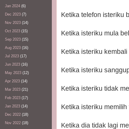
Jan 2024
(6)
Ketika telefon isteriku 
Dec 2023
(7)
Nov 2023
(14)
Oct 2023
(15)
Ketika isteriku mula be
Sep 2023
(15)
Aug 2023
(16)
Ketika isteriku kembali
Jul 2023
(17)
Jun 2023
(16)
Ketika isteriku sang
May 2023
(12)
Apr 2023
(14)
Ketika isteriku tidak m
Mar 2023
(21)
Feb 2023
(17)
Ketika isteriku memilih
Jan 2023
(14)
Dec 2022
(18)
Nov 2022
(18)
Ketika dia tidak lagi m