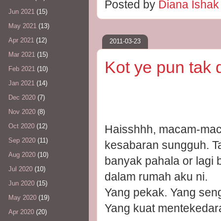
Posted by
Diana Isha
Jun 2021
(15)
May 2021
(13)
Apr 2021
(12)
2011-03-23
Mar 2021
(15)
Kot ye pun tak d
Feb 2021
(10)
Jan 2021
(14)
Dec 2020
(7)
Nov 2020
(8)
Oct 2020
(12)
Haisshhh, macam-maca
Sep 2020
(11)
kesabaran sungguh. Ta
Aug 2020
(10)
banyak pahala or lagi 
Jul 2020
(10)
dalam rumah aku ni.
Jun 2020
(15)
Yang pekak. Yang senga
May 2020
(19)
Yang kuat mentekedara
Apr 2020
(20)