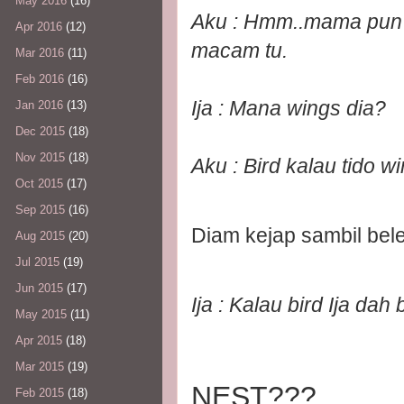
May 2016
(16)
Aku : Hmm..mama pun t
Apr 2016
(12)
macam tu.
Mar 2016
(11)
Feb 2016
(16)
Ija : Mana wings dia?
Jan 2016
(13)
Dec 2015
(18)
Nov 2015
(18)
Aku : Bird kalau tido w
Oct 2015
(17)
Sep 2015
(16)
Diam kejap sambil bele
Aug 2015
(20)
Jul 2015
(19)
Jun 2015
(17)
Ija : Kalau bird Ija da
May 2015
(11)
Apr 2015
(18)
Mar 2015
(19)
NEST???
Feb 2015
(18)