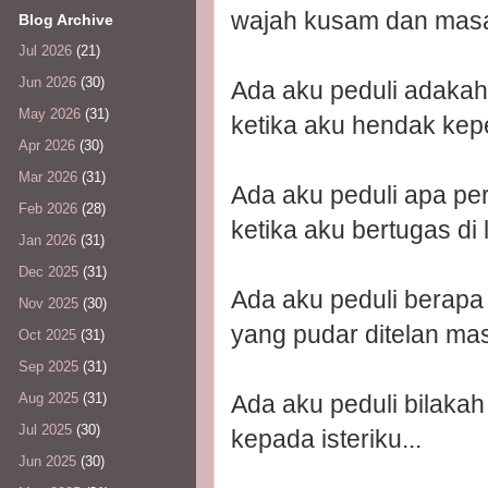
wajah kusam dan masa
Blog Archive
Jul 2026
(21)
Jun 2026
(30)
Ada aku peduli adakah
May 2026
(31)
ketika aku hendak kepe
Apr 2026
(30)
Mar 2026
(31)
Ada aku peduli apa per
Feb 2026
(28)
ketika aku bertugas di lu
Jan 2026
(31)
Dec 2025
(31)
Ada aku peduli berapa 
Nov 2025
(30)
yang pudar ditelan mas
Oct 2025
(31)
Sep 2025
(31)
Ada aku peduli bilaka
Aug 2025
(31)
Jul 2025
(30)
kepada isteriku...
Jun 2025
(30)