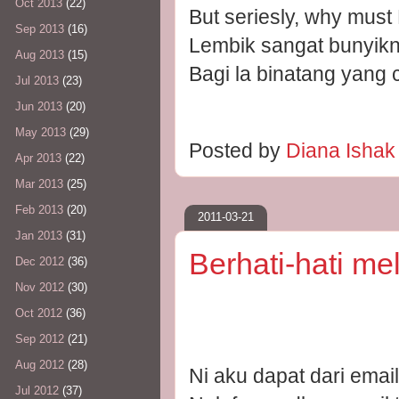
Oct 2013
(22)
But seriesly, why mus
Sep 2013
(16)
Lembik sangat bunyikn
Aug 2013
(15)
Bagi la binatang yang c
Jul 2013
(23)
Jun 2013
(20)
May 2013
(29)
Posted by
Diana Isha
Apr 2013
(22)
Mar 2013
(25)
Feb 2013
(20)
2011-03-21
Jan 2013
(31)
Berhati-hati m
Dec 2012
(36)
Nov 2012
(30)
Oct 2012
(36)
Sep 2012
(21)
Aug 2012
(28)
Ni aku dapat dari emai
Jul 2012
(37)