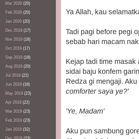
Mar 2020
(20)
Ya Allah, kau selamat
Feb 2020
(20)
Jan 2020
(20)
Tadi pagi before pegi 
Dec 2019
(17)
Nov 2019
(18)
sebab hari macam nak 
Oct 2019
(17)
Sep 2019
(18)
Kejap tadi time masak
Aug 2019
(20)
sidai baju konfem gari
Jul 2019
(22)
Redza gi mengaji. Aku
Jun 2019
(18)
comforter saya ye?'
May 2019
(23)
Apr 2019
(22)
'Ye, Madam'
Mar 2019
(23)
Feb 2019
(23)
Aku pun sambung gore
Jan 2019
(32)
Dec 2018
(23)