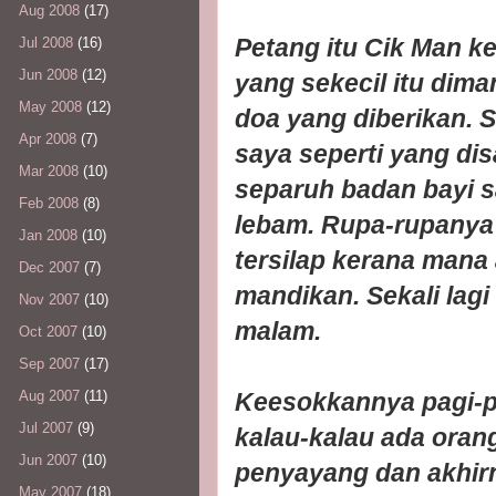
Aug 2008
(17)
Petang itu Cik Man k
Jul 2008
(16)
Jun 2008
(12)
yang sekecil itu dim
May 2008
(12)
doa yang diberikan.
Apr 2008
(7)
saya seperti yang di
Mar 2008
(10)
separuh badan bayi s
Feb 2008
(8)
lebam. Rupa-rupanya
Jan 2008
(10)
tersilap kerana mana
Dec 2007
(7)
mandikan. Sekali lagi
Nov 2007
(10)
malam.
Oct 2007
(10)
Sep 2007
(17)
Keesokkannya pagi-pa
Aug 2007
(11)
Jul 2007
(9)
kalau-kalau ada orang
Jun 2007
(10)
penyayang dan akhir
May 2007
(18)