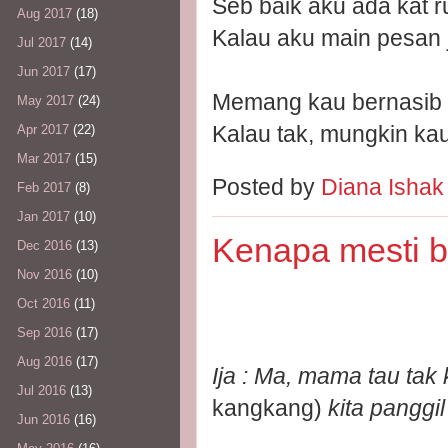
Seb baik aku ada kat 
Aug 2017
(18)
Kalau aku main pesan j
Jul 2017
(14)
Jun 2017
(17)
Memang kau bernasib b
May 2017
(24)
Kalau tak, mungkin ka
Apr 2017
(22)
Mar 2017
(15)
Posted by
Diana Isha
Feb 2017
(8)
Jan 2017
(10)
Kenapa mesti bi
Dec 2016
(13)
Nov 2016
(10)
Oct 2016
(11)
Sep 2016
(17)
Aug 2016
(17)
Ija : Ma, mama tau tak
Jul 2016
(13)
kangkang)
kita panggil
Jun 2016
(16)