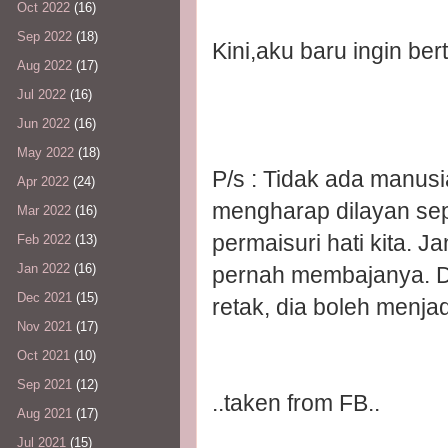
Oct 2022
(16)
Sep 2022
(18)
Kini,aku baru ingin ber
Aug 2022
(17)
Jul 2022
(16)
Jun 2022
(16)
May 2022
(18)
P/s : Tidak ada manus
Apr 2022
(24)
mengharap dilayan seper
Mar 2022
(16)
permaisuri hati kita. J
Feb 2022
(13)
Jan 2022
(16)
pernah membajanya. Dan
Dec 2021
(15)
retak, dia boleh menjad
Nov 2021
(17)
Oct 2021
(10)
Sep 2021
(12)
..taken from FB..
Aug 2021
(17)
Jul 2021
(15)