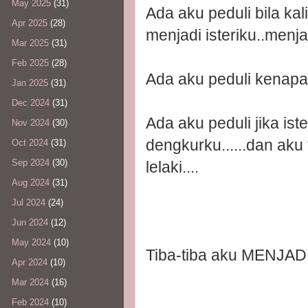
May 2025
(31)
Ada aku peduli bila kal
Apr 2025
(28)
menjadi isteriku..menj
Mar 2025
(31)
Feb 2025
(28)
Ada aku peduli kenapa i
Jan 2025
(31)
Dec 2024
(31)
Ada aku peduli jika ist
Nov 2024
(30)
dengkurku......dan aku
Oct 2024
(31)
Sep 2024
(30)
lelaki....
Aug 2024
(31)
Jul 2024
(24)
Jun 2024
(12)
May 2024
(10)
Tiba-tiba aku MENJA
Apr 2024
(10)
Mar 2024
(16)
Feb 2024
(10)