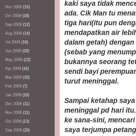
kaki saya tidak mence
Nov 2009
(15)
ada. Cik Man tu mena
Oct 2009
(18)
tiga hari(itu pun deng
Sep 2009
(12)
mendapatkan air lebi
Aug 2009
(14)
dalam getah) dengan 
Jul 2009
(16)
(sebab yang menumpa
Jun 2009
(20)
May 2009
(13)
bukannya seorang tet
Apr 2009
(16)
sendi bayi perempuan
Mar 2009
(10)
turut meninggal.
Feb 2009
(7)
Jan 2009
(10)
Sampai ketahap saya 
Dec 2008
(11)
meninggal pd hari it
Nov 2008
(11)
ke sana-sini, mencari
Oct 2008
(13)
saya terjumpa petang 
Sep 2008
(20)