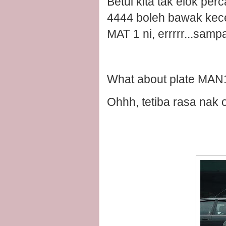
Betul kita tak elok pe
4444 boleh bawak kecel
MAT 1 ni, errrrr...samp
What about plate MAN
Ohhh, tetiba rasa nak