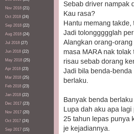
Sebab driver nampak da
Nov 2018
(21)
Kau rasa?
Oct 2018
(24)
Hantu memang takde, t
Sep 2018
(22)
Jadi tolonggggglah pe
Aug 2018
(24)
Alangkan orang-orang
Jul 2018
(27)
masa MARA nak tolak ta
Jun 2018
(22)
risau sebab dorang ken
May 2018
(25)
Apr 2018
(23)
Jadi bila benda-benda
Mar 2018
(25)
berlaku.
Feb 2018
(23)
Jan 2018
(22)
Banyak benda berlaku 
Dec 2017
(23)
Lupa dah aku apa lagi 
Nov 2017
(20)
25 tahun lepas punya k
Oct 2017
(24)
je kejadiannya.
Sep 2017
(15)