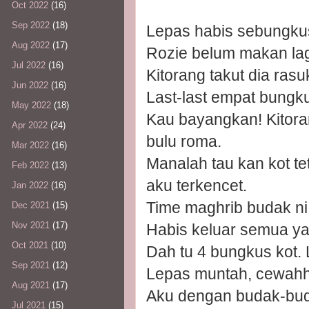
Oct 2022
(16)
Sep 2022
(18)
Lepas habis sebungkus 
Aug 2022
(17)
Rozie belum makan lag
Jul 2022
(16)
Kitorang takut dia ras
Jun 2022
(16)
Last-last empat bungk
May 2022
(18)
Kau bayangkan! Kitor
Apr 2022
(24)
bulu roma.
Mar 2022
(16)
Manalah tau kan kot teti
Feb 2022
(13)
aku terkencet.
Jan 2022
(16)
Time maghrib budak ni 
Dec 2021
(15)
Nov 2021
(17)
Habis keluar semua ya
Oct 2021
(10)
Dah tu 4 bungkus kot.
Sep 2021
(12)
Lepas muntah, cewahh
Aug 2021
(17)
Aku dengan budak-bud
Jul 2021
(15)