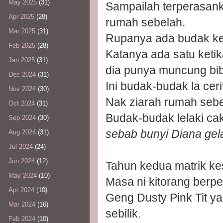
May 2025
(31)
Sampailah terperasan
Apr 2025
(28)
rumah sebelah.
Mar 2025
(31)
Rupanya ada budak ken
Feb 2025
(28)
Katanya ada satu ket
Jan 2025
(31)
dia punya muncung bib
Dec 2024
(31)
Ini budak-budak la ceri
Nov 2024
(30)
Nak ziarah rumah sebel
Oct 2024
(31)
Budak-budak lelaki ca
Sep 2024
(30)
sebab bunyi Diana gela
Aug 2024
(31)
Jul 2024
(24)
Jun 2024
(12)
Tahun kedua matrik kes
May 2024
(10)
Masa ni kitorang berp
Apr 2024
(10)
Geng Dusty Pink Tit y
Mar 2024
(16)
sebilik.
Feb 2024
(10)