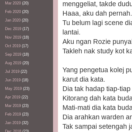
menggeliat, takde dudu
Mar 2020
(20)
Haaa, aku dah pernah.
Feb 2020
(20)
Jan 2020
(20)
Tu belum lagi scene di
Dec 2019
(17)
lantai.
Nov 2019
(18)
Aku ngan Rozie punyala
Oct 2019
(17)
Takleh nak study kot k
Sep 2019
(18)
Aug 2019
(20)
Yang pengetua kolej p
Jul 2019
(22)
karut dia kata.
Jun 2019
(18)
Dia tak hadap tiap-tia
May 2019
(23)
Kitorang dah kata buda
Apr 2019
(22)
Mar 2019
(23)
Mati-mati dia kata bud
Feb 2019
(23)
Dia arahkan warden ang
Jan 2019
(32)
Tak sampai setengah j
Dec 2018
(23)