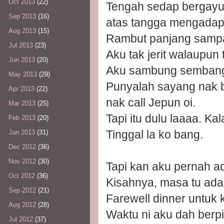
Oct 2013
(22)
Tengah sedap bergayu
Sep 2013
(16)
atas tangga mengadap 
Aug 2013
(15)
Rambut panjang sampai
Jul 2013
(23)
Aku tak jerit walaupun t
Jun 2013
(20)
Aku sambung sembang 
May 2013
(29)
Punyalah sayang nak b
Apr 2013
(22)
nak call Jepun oi.
Mar 2013
(25)
Tapi itu dulu laaaa. K
Feb 2013
(20)
Tinggal la ko bang.
Jan 2013
(31)
Dec 2012
(36)
Nov 2012
(30)
Tapi kan aku pernah ad
Oct 2012
(36)
Kisahnya, masa tu ada 
Sep 2012
(21)
Farewell dinner untuk k
Aug 2012
(28)
Waktu ni aku dah berp
Jul 2012
(37)