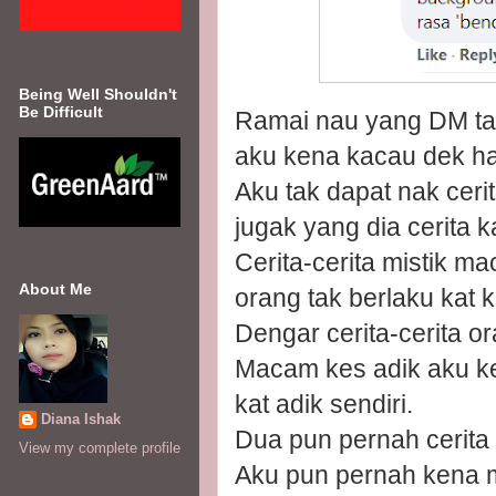
Being Well Shouldn't
Be Difficult
Ramai nau yang DM ta
aku kena kacau dek ha
Aku tak dapat nak ceri
jugak yang dia cerita k
Cerita-cerita mistik m
About Me
orang tak berlaku kat ki
Dengar cerita-cerita or
Macam kes adik aku ke
kat adik sendiri.
Diana Ishak
Dua pun pernah cerita 
View my complete profile
Aku pun pernah kena mas