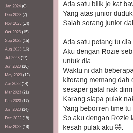
Ada satu bilik je kat baw
Jan 2024
(6)
Yang atas junior duduk
Dec 2023
(7)
Salah sorang junior d
Nov 2023
(14)
Oct 2023
(15)
Ada satu petang tu dia
Sep 2023
(15)
Aug 2023
(16)
Aku dengan Rozie sebag
Jul 2023
(17)
untuk dia.
Jun 2023
(16)
Waktu ni dah beberapa 
May 2023
(12)
kitorang memang dah d
Apr 2023
(14)
sesaper gatal nak dinn
Mar 2023
(21)
Karang siapa pulak nak
Feb 2023
(17)
Yang beboifren time tu
Jan 2023
(14)
So aku dengan Rozie l
Dec 2022
(18)
kesah pulak aku 🤣.
Nov 2022
(18)