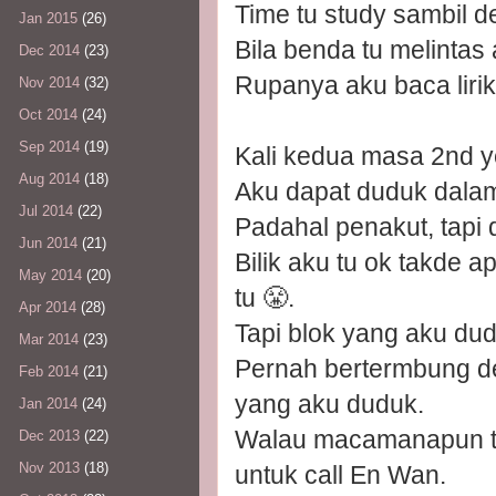
Time tu study sambil d
Jan 2015
(26)
Bila benda tu melintas
Dec 2014
(23)
Rupanya aku baca lirik
Nov 2014
(32)
Oct 2014
(24)
Sep 2014
(19)
Kali kedua masa 2nd y
Aug 2014
(18)
Aku dapat duduk dalam
Jul 2014
(22)
Padahal penakut, tapi 
Jun 2014
(21)
Bilik aku tu ok takde 
May 2014
(20)
tu 😤.
Apr 2014
(28)
Tapi blok yang aku dud
Mar 2014
(23)
Pernah bertermbung de
Feb 2014
(21)
yang aku duduk.
Jan 2014
(24)
Walau macamanapun te
Dec 2013
(22)
Nov 2013
(18)
untuk call En Wan.