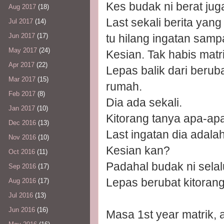
Kes budak ni berat jug
Aug 2017
(18)
Last sekali berita yang
Jul 2017
(14)
tu hilang ingatan samp
Jun 2017
(17)
May 2017
(24)
Kesian. Tak habis matri
Apr 2017
(22)
Lepas balik dari beruba
Mar 2017
(15)
rumah.
Feb 2017
(8)
Dia ada sekali.
Jan 2017
(10)
Kitorang tanya apa-apa
Dec 2016
(13)
Last ingatan dia adala
Nov 2016
(10)
Kesian kan?
Oct 2016
(11)
Padahal budak ni selal
Sep 2016
(17)
Lepas berubat kitorang
Aug 2016
(17)
Jul 2016
(13)
Jun 2016
(16)
Masa 1st year matrik,