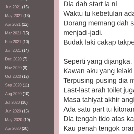
Dia dah start la ni.
Jun 2021
(15)
Waktu tu kebetulan ada
May 2021
(13)
Dorang memang dah st
Apr 2021
(12)
menjadi-jadi.
Mar 2021
(15)
Budak laki cakap takpe, 
Feb 2021
(10)
Jan 2021
(14)
Dec 2020
(7)
Seperti yang dijangka, b
Nov 2020
(8)
Kawan aku yang lelaki
Oct 2020
(12)
Terpusing-pusing dia m
Sep 2020
(11)
Last-last arah toilet jug
Aug 2020
(10)
Masa tahiyat akhir angk
Jul 2020
(10)
Ada satu part tu kitoran
Jun 2020
(15)
Dia tengah tido atas kat
May 2020
(19)
Kau penah tengok orang 
Apr 2020
(20)