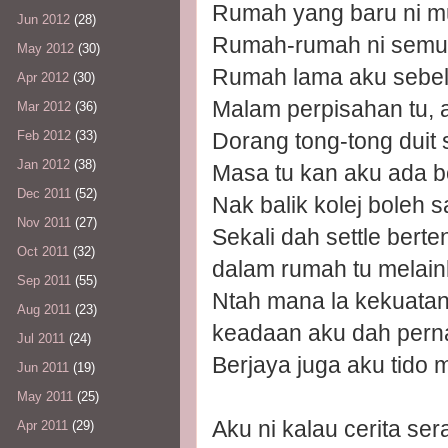
Rumah yang baru ni mu
Jun 2012
(28)
Rumah-rumah ni semua 
May 2012
(30)
Rumah lama aku sebel
Apr 2012
(30)
Malam perpisahan tu, 
Mar 2012
(36)
Dorang tong-tong duit s
Feb 2012
(33)
Jan 2012
(38)
Masa tu kan aku ada bo
Dec 2011
(52)
Nak balik kolej boleh 
Nov 2011
(27)
Sekali dah settle berte
Oct 2011
(32)
dalam rumah tu melain
Sep 2011
(55)
Ntah mana la kekuatan
Aug 2011
(23)
keadaan aku dah perna
Jul 2011
(24)
Berjaya juga aku tido
Jun 2011
(19)
May 2011
(25)
Aku ni kalau cerita se
Apr 2011
(29)