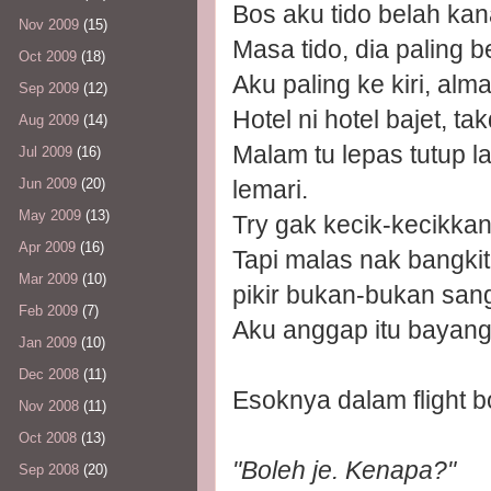
Bos aku tido belah kana
Nov 2009
(15)
Masa tido, dia paling 
Oct 2009
(18)
Aku paling ke kiri, alma
Sep 2009
(12)
Hotel ni hotel bajet, tak
Aug 2009
(14)
Malam tu lepas tutup
Jul 2009
(16)
lemari.
Jun 2009
(20)
May 2009
(13)
Try gak kecik-kecikkan
Apr 2009
(16)
Tapi malas nak bangkit
Mar 2009
(10)
pikir bukan-bukan sang
Feb 2009
(7)
Aku anggap itu bayang 
Jan 2009
(10)
Dec 2008
(11)
Esoknya dalam flight 
Nov 2008
(11)
Oct 2008
(13)
"Boleh je. Kenapa?"
Sep 2008
(20)