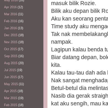
May 2016
(16)
masuk bilik Rozie.
Apr 2016
(12)
Bilik aku depan bilik Ro
Mar 2016
(11)
Aku kan seorang penta
Feb 2016
(16)
Time study aku mengada
Jan 2016
(13)
Tak nak membelakangka
Dec 2015
(18)
nampak.
Nov 2015
(18)
Lagipun kalau benda t
Oct 2015
(17)
Biar datang depan, bol
Sep 2015
(16)
Aug 2015
(20)
kita.
Jul 2015
(19)
Kalau tau-tau dah ada
Jun 2015
(17)
Nak sangat menghadap
May 2015
(11)
Betul-betul dia melint
Apr 2015
(18)
Nasib dia gerak straigh
Mar 2015
(19)
kat aku sengih, mau kat
Feb 2015
(18)