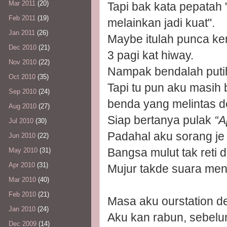
Mar 2011
(20)
Tapi bak kata pepatah "k
Feb 2011
(19)
melainkan jadi kuat".
Jan 2011
(26)
Maybe itulah punca ke
Dec 2010
(21)
3 pagi kat hiway.
Nov 2010
(22)
Nampak bendalah puti
Oct 2010
(35)
Tapi tu pun aku masih 
Sep 2010
(24)
benda yang melintas de
Aug 2010
(27)
Siap bertanya pulak
“A
Jul 2010
(30)
Padahal aku sorang je 
Jun 2010
(22)
Bangsa mulut tak reti 
May 2010
(31)
Apr 2010
(31)
Mujur takde suara me
Mar 2010
(40)
Feb 2010
(21)
Masa aku ourstation de
Jan 2010
(24)
Aku kan rabun, sebelum
Dec 2009
(14)