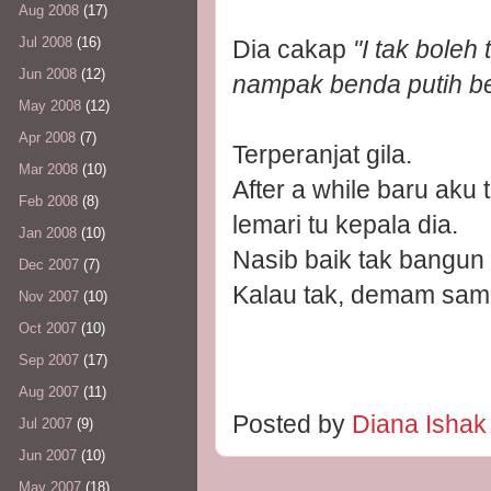
Aug 2008
(17)
Jul 2008
(16)
Dia cakap
"I tak boleh 
Jun 2008
(12)
nampak benda putih ber
May 2008
(12)
Apr 2008
(7)
Terperanjat gila.
Mar 2008
(10)
After a while baru aku
Feb 2008
(8)
lemari tu kepala dia.
Jan 2008
(10)
Nasib baik tak bangun
Dec 2007
(7)
Kalau tak, demam sampa
Nov 2007
(10)
Oct 2007
(10)
Sep 2007
(17)
Aug 2007
(11)
Posted by
Diana Isha
Jul 2007
(9)
Jun 2007
(10)
May 2007
(18)