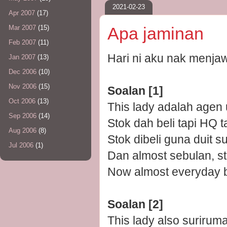
2021-02-23
Apr 2007
(17)
Mar 2007
(15)
Apa jaminan
Feb 2007
(11)
Hari ni aku nak menja
Jan 2007
(13)
Dec 2006
(10)
Nov 2006
(15)
Soalan [1]
Oct 2006
(13)
This lady adalah agen
Sep 2006
(14)
Stok dah beli tapi HQ 
Aug 2006
(8)
Stok dibeli guna duit s
Jul 2006
(1)
Dan almost sebulan, st
Now almost everyday 
Soalan [2]
This lady also surirum