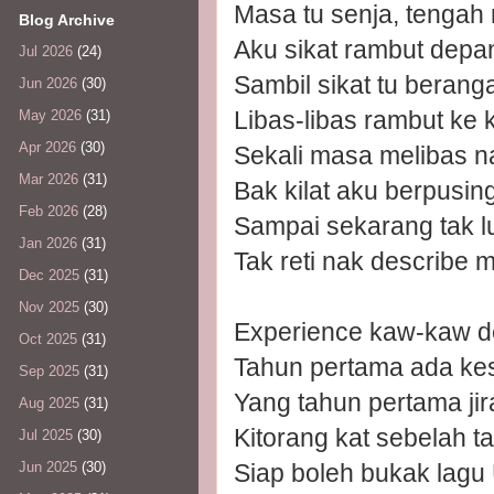
Masa tu senja, tengah
Blog Archive
Aku sikat rambut depa
Jul 2026
(24)
Sambil sikat tu berang
Jun 2026
(30)
Libas-libas rambut ke k
May 2026
(31)
Apr 2026
(30)
Sekali masa melibas n
Mar 2026
(31)
Bak kilat aku berpusing
Feb 2026
(28)
Sampai sekarang tak l
Jan 2026
(31)
Tak reti nak describe 
Dec 2025
(31)
Nov 2025
(30)
Experience kaw-kaw de
Oct 2025
(31)
Tahun pertama ada kes
Sep 2025
(31)
Yang tahun pertama ji
Aug 2025
(31)
Kitorang kat sebelah ta
Jul 2025
(30)
Siap boleh bukak lagu
Jun 2025
(30)