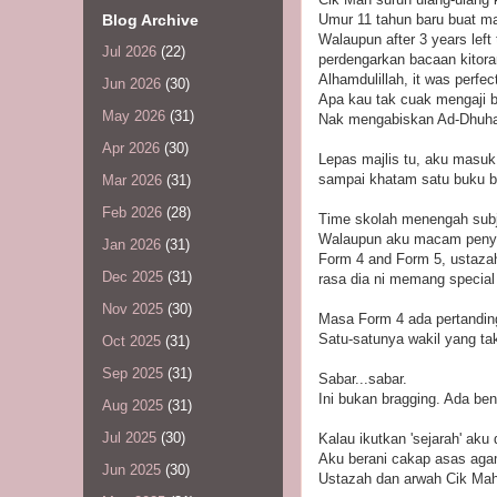
Blog Archive
Umur 11 tahun baru buat ma
Walaupun after 3 years lef
Jul 2026
(22)
perdengarkan bacaan kitora
Alhamdulillah, it was perfe
Jun 2026
(30)
Apa kau tak cuak mengaji b
May 2026
(31)
Nak mengabiskan Ad-Dhuha 
Apr 2026
(30)
Lepas majlis tu, aku masuk 
sampai khatam satu buku be
Mar 2026
(31)
Feb 2026
(28)
Time skolah menengah subj
Walaupun aku macam penyan
Jan 2026
(31)
Form 4 and Form 5, ustaza
Dec 2025
(31)
rasa dia ni memang special 
Nov 2025
(30)
Masa Form 4 ada pertanding
Satu-satunya wakil yang ta
Oct 2025
(31)
Sep 2025
(31)
Sabar...sabar.
Ini bukan bragging. Ada be
Aug 2025
(31)
Jul 2025
(30)
Kalau ikutkan 'sejarah' aku
Aku berani cakap asas aga
Jun 2025
(30)
Ustazah dan arwah Cik Mah 