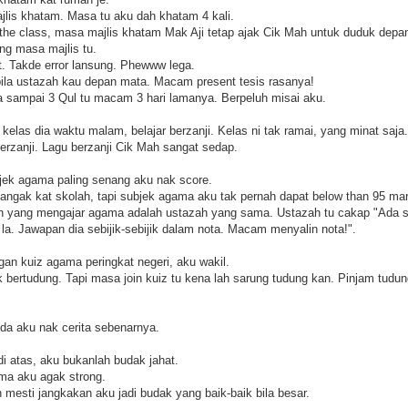
jlis khatam. Masa tu aku dah khatam 4 kali.
t the class, masa majlis khatam Mak Aji tetap ajak Cik Mah untuk duduk depa
ng masa majlis tu.
ct. Takde error lansung. Phewww lega.
ila ustazah kau depan mata. Macam present tesis rasanya!
sampai 3 Qul tu macam 3 hari lamanya. Berpeluh misai aku.
kelas dia waktu malam, belajar berzanji. Kelas ni tak ramai, yang minat saja.
rzanji. Lagu berzanji Cik Mah sangat sedap.
ek agama paling senang aku nak score.
gak kat skolah, tapi subjek agama aku tak pernah dapat below than 95 ma
h yang mengajar agama adalah ustazah yang sama. Ustazah tu cakap "Ada s
la. Jawapan dia sebijik-sebijik dalam nota. Macam menyalin nota!".
an kuiz agama peringkat negeri, aku wakil.
k bertudung. Tapi masa join kuiz tu kena lah sarung tudung kan. Pinjam tudu
nda aku nak cerita sebenarnya.
 di atas, aku bukanlah budak jahat.
ma aku agak strong.
mesti jangkakan aku jadi budak yang baik-baik bila besar.