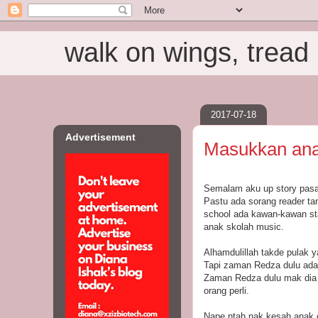
walk on wings, tread i
2017-07-18
Advertisement
Masukkan ana
Semalam aku up story pasa
Pastu ada sorang reader tan
school ada kawan-kawan sta
anak skolah music.
Alhamdulillah takde pulak y
Tapi zaman Redza dulu ada
Zaman Redza dulu mak dia p
orang perli.
Nape ntah nak kesah anak o