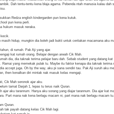
 ambik. Dah tentu-tentu kena blaja agama. Pebenda ntah manusia kalau dah s
isu.
ukkan Redza english kindergarden pun kena kutuk.
ool pun kena perli.
na hukum masuk neraka.
 kecik.
 masih hidup, mungkin dia boleh jadi bukti untuk ceritakan macamana aku m
tahun, di rumah. Pak Aji yang ajar.
mengaji kat rumah orang. Belajar dengan arwah Cik Mah.
mah dia, dia taknak terima pelajar baru dah. Sebab student yang datang kat 
l. Ramai yang memekak pulak tu. Maybe itu faktor kenapa dia taknak terima 
ia accept juga. Oh by the way, aku pi sana sendiri tau. Pak Aji suruh aku men
an, then kenalkan diri mintak nak masuk kelas mengaji.
ti, Cik Mah seronok ajar aku.
um tamat Darjah 1, lepas tu terus naik Quran.
h ajar aku tarannum. Hanya aku sorang yang diajar tarannum. Dia ajar kat ma
ara. Part mana nak kena berlagu macam ni, part mana nak berlagu macam tu
am Quran.
h tak payah datang kelas Cik Mah lagi.
khatam kat rumah je.