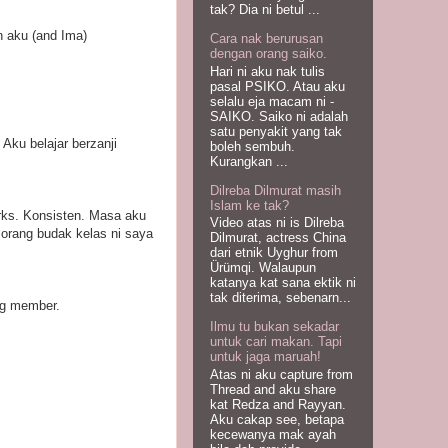
tak? Dia ni betul ...
n aku (and Ima)
Cara nak berurusan
dengan orang saiko.
Hari ni aku nak tulis
pasal PSIKO. Atau aku
selalu eja macam ni -
SAIKO. Saiko ni adalah
satu penyakit yang tak
 Aku belajar berzanji
boleh sembuh.
Kurangkan ...
Dilreba Dilmurat masih
Islam ke tak?
rks. Konsisten. Masa aku
Video atas ni is Dilreba
orang budak kelas ni saya
Dilmurat, actress China
dari etnik Uyghur from
Ürümqi. Walaupun
katanya kat sana ektik ni
tak diterima, sebenarn...
ng member.
Ilmu tu bukan sekadar
untuk cari makan. Tapi
untuk jaga maruah!
Atas ni aku capture from
Thread and aku share
kat Redza and Rayyan.
Aku cakap see, betapa
kecewanya mak ayah