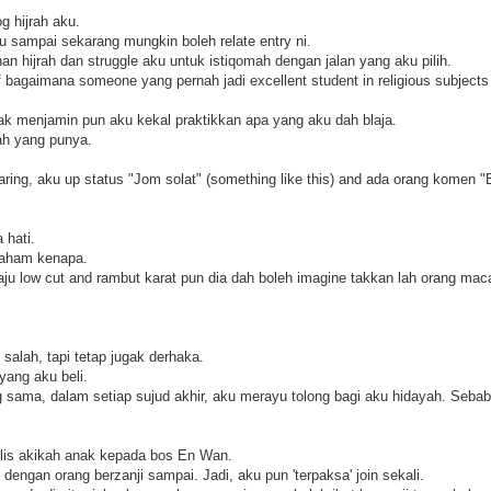
og hijrah aku.
 sampai sekarang mungkin boleh relate entry ni.
n hijrah dan struggle aku untuk istiqomah dengan jalan yang aku pilih.
bagaimana someone yang pernah jadi excellent student in religious subjects t
k menjamin pun aku kekal praktikkan apa yang aku dah blaja.
lah yang punya.
ing, aku up status "Jom solat" (something like this) and ada orang komen "B
 hati.
faham kenapa.
baju low cut and rambut karat pun dia dah boleh imagine takkan lah orang mac
 salah, tapi tetap jugak derhaka.
yang aku beli.
sama, dalam setiap sujud akhir, aku merayu tolong bagi aku hidayah. Sebab
ajlis akikah anak kepada bos En Wan.
engan orang berzanji sampai. Jadi, aku pun 'terpaksa' join sekali.