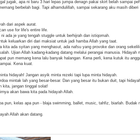
al jugak, apa ni baru 3 hari lepas jumpa denagn pakai skirt belah sampai pe
.memang berbelah bagi. Tapi alhamdulillah, sampai sekarang aku masih diberi
yah dari aspek aurat.
n use for life's entire life.
a ni ada je yang tengah stuggle untuk berhijrah dan istiqomah.
tuk keluarkan diri dari maksiat untuk jadi hamba Allah yang taat.
kita ada syitan yang menghasut, ada nafsu yang provoke dan orang sekelil
asalah. Ujian Allah kadang-kadang datang melalui perangai manusia. Hidayah 
apat pun memang kena lalu banyak halangan. Kena perli, kena kutuk itu angga
sampai. Kena kuat.
inta hidayah! Jangan asyik minta rezeki tapi lupa minta hidayah.
doa mintak lah yang besar-besar. Dan yang besar itu bukan duit, tapi hidaya
kita, jangan tinggal solat!
irnya akan bawa kita pada hidayah Allah.
a pun, kelas apa pun - blaja swimming, ballet, music, tahfiz, biarlah. Budak 
idayah Allah akan datang.