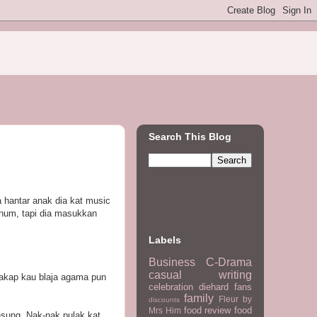
Search This Blog
a hantar anak dia kat music
nnum, tapi dia masukkan
Labels
Business
C-Drama
casual writing
cakap kau blaja agama pun
celebration
diehard fans
family
Fleur by
discounts
food review
food
Mrs Him
nsung. Nak-nak pulak kat