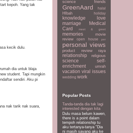
science
friends
tart kepoh. Yang tak
GreenAard
halal
HIbah
holiday
knowledge
love
marriage
Medical
Card
meet & greet
memories
movie
review
open house
per
personal views
asa kecik dulu.
product review
raya
relationship
religious
science
self-
enrichment
umrah
rumah dia untuk blaja
vacation
viral issues
new student. Tapi mungkin
work
wedding
daftar sendiri. Aku pi
Popular Posts
Tanda-tanda dia tak lagi
na nak tarik nak suara,
interested dengan kita
.
Dulu masa belum kawen,
there is a point dalam
tempoh relationship tu
aku tertanya-tanya "Dia
ni masih sayang aku ke