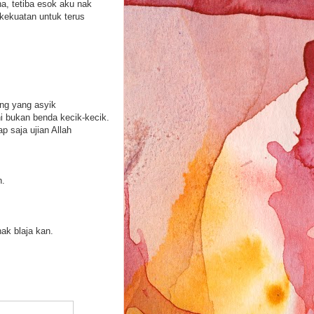
ha, tetiba esok aku nak
 kekuatan untuk terus
ing yang asyik
ni bukan benda kecik-kecik.
p saja ujian Allah
h.
nak blaja kan.