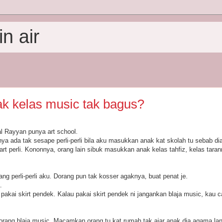
n air
k kelas music tak bagus?
l Rayyan punya art school.
ya ada tak sesape perli-perli bila aku masukkan anak kat skolah tu sebab di
rt perli. Kononnya, orang lain sibuk masukkan anak kelas tahfiz, kelas tara
ang perli-perli aku. Dorang pun tak kosser agaknya, buat penat je.
.
akai skirt pendek. Kalau pakai skirt pendek ni jangankan blaja music, kau 
rang blaja music. Macamkan orang tu kat rumah tak ajar anak dia agama la