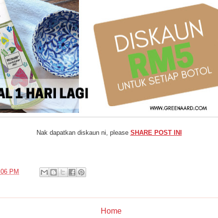
Nak dapatkan diskaun ni, please
SHARE POST INI
:06 PM
Home