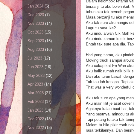
Dalam kelompok tetamu yang 
Jan 2024
(6)
berzanji tu aku boleh ikut.
tahun aku tak pernah pegang
Dec 2023
(7)
Masa berzanji tu aku menang
Aku tak sure aku nangis s
Nov 2023
(14)
Lagu tu sayu ke?
Oct 2023
(15)
Aku rindu arwah Cik Mah k
Aku rindu zaman kecik berz
Sep 2023
(15)
Entah tak sure apa dia. Tap
Aug 2023
(16)
Hari yang sama, aku pindah
Jul 2023
(17)
Moving truck sampai arou
Aku cakap kat En Wan aku na
Jun 2023
(16)
Aku balik rumah naik bilik s
May 2023
(12)
Dan aku turun bawah dengan pa
Tak tau lah kenapa. Tapi a
Apr 2023
(14)
That was a very wonderful d
Mar 2023
(21)
Aku tak sure apa yang mend
Feb 2023
(17)
Aku main lilit je asal cover
Agaknya kalau buat hal, tak 
Jan 2023
(14)
Yang bestnya, minggu tu ak
Dec 2022
(18)
Tapi petang tu aku tak terin
Malam tu bila pikir esok na
Nov 2022
(18)
rasa terkilannya. Dah bersh