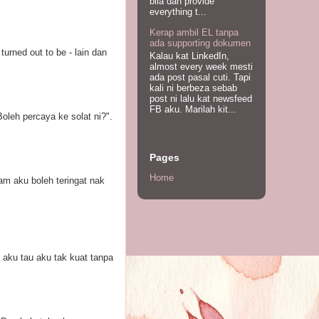
bila dah provide
everything t...
Kerap ambil EL tanpa
ada supporting dokumen
urned out to be - lain dan
Kalau kat LinkedIn,
almost every week mesti
ada post pasal cuti. Tapi
kali ni berbeza sebab
post ni lalu kat newsfeed
FB aku. Marilah kit...
oleh percaya ke solat ni?".
Pages
Home
am aku boleh teringat nak
 aku tau aku tak kuat tanpa