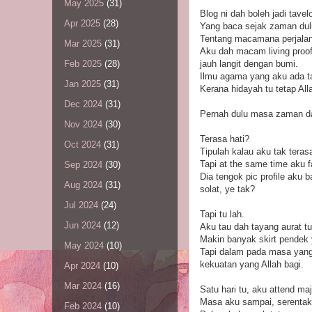
May 2025
(31)
Blog ni dah boleh jadi tavel
Apr 2025
(28)
Yang baca sejak zaman dulu
Tentang macamana perjalana
Mar 2025
(31)
Aku dah macam living proof 
jauh langit dengan bumi.
Feb 2025
(28)
Ilmu agama yang aku ada ta
Jan 2025
(31)
Kerana hidayah tu tetap Al
Dec 2024
(31)
Pernah dulu masa zaman dar
Nov 2024
(30)
Terasa hati?
Oct 2024
(31)
Tipulah kalau aku tak terasa
Tapi at the same time aku 
Sep 2024
(30)
Dia tengok pic profile aku 
Aug 2024
(31)
solat, ye tak?
Jul 2024
(24)
Tapi tu lah.
Jun 2024
(12)
Aku tau dah tayang aurat tu
Makin banyak skirt pendek 
May 2024
(10)
Tapi dalam pada masa yang 
kekuatan yang Allah bagi.
Apr 2024
(10)
Mar 2024
(16)
Satu hari tu, aku attend m
Masa aku sampai, serentak d
Feb 2024
(10)