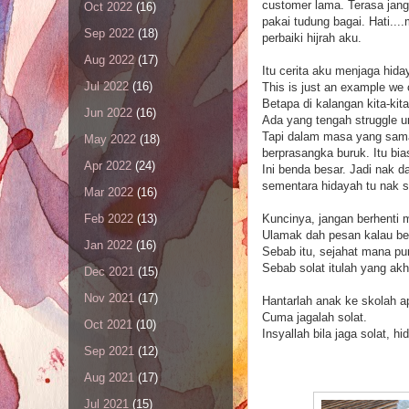
customer lama. Terasa jangg
Oct 2022
(16)
pakai tudung bagai. Hati...
Sep 2022
(18)
perbaiki hijrah aku.
Aug 2022
(17)
Itu cerita aku menjaga hida
Jul 2022
(16)
This is just an example we ca
Betapa di kalangan kita-kit
Jun 2022
(16)
Ada yang tengah struggle un
Tapi dalam masa yang sama 
May 2022
(18)
berprasangka buruk. Itu bi
Apr 2022
(24)
Ini benda besar. Jadi nak d
sementara hidayah tu nak 
Mar 2022
(16)
Kuncinya, jangan berhenti m
Feb 2022
(13)
Ulamak dah pesan kalau ber
Jan 2022
(16)
Sebab itu, sejahat mana pun 
Sebab solat itulah yang akh
Dec 2021
(15)
Nov 2021
(17)
Hantarlah anak ke skolah ap
Cuma jagalah solat.
Oct 2021
(10)
Insyallah bila jaga solat, h
Sep 2021
(12)
Aug 2021
(17)
Jul 2021
(15)