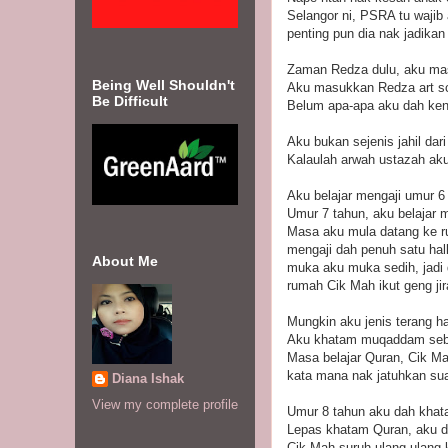
Selangor ni, PSRA tu wajib
penting pun dia nak jadikan 
Zaman Redza dulu, aku mas
Being Well Shouldn't
Aku masukkan Redza art sch
Be Difficult
Belum apa-apa aku dah ke
Aku bukan sejenis jahil dari
Kalaulah arwah ustazah aku
Aku belajar mengaji umur 6 
Umur 7 tahun, aku belajar 
Masa aku mula datang ke ru
mengaji dah penuh satu hal
About Me
muka aku muka sedih, jadi d
rumah Cik Mah ikut geng jir
Mungkin aku jenis terang ha
Aku khatam muqaddam sebel
Masa belajar Quran, Cik Ma
kata mana nak jatuhkan su
Diana Ishak
View my complete profile
Umur 8 tahun aku dah khat
Lepas khatam Quran, aku da
Cik Mah suruh ulang-ulang 