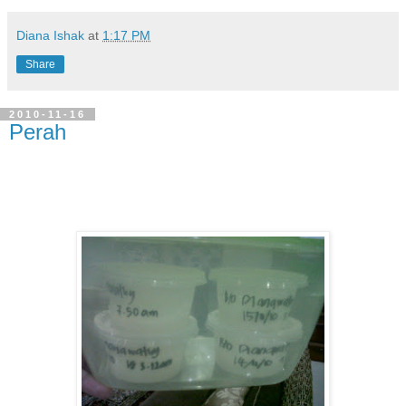
Diana Ishak
at
1:17 PM
Share
2010-11-16
Perah