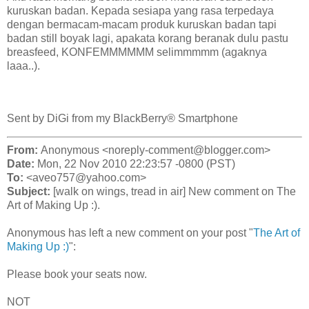
kuruskan badan. Kepada sesiapa yang rasa terpedaya
dengan bermacam-macam produk kuruskan badan tapi
badan still boyak lagi, apakata korang beranak dulu pastu
breasfeed, KONFEMMMMMM selimmmmm (agaknya
laaa..).
Sent by DiGi from my BlackBerry® Smartphone
From:
Anonymous <noreply-comment@blogger.com>
Date:
Mon, 22 Nov 2010 22:23:57 -0800 (PST)
To:
<aveo757@yahoo.com>
Subject:
[walk on wings, tread in air] New comment on The
Art of Making Up :).
Anonymous has left a new comment on your post "
The Art of
Making Up :)
":
Please book your seats now.
NOT