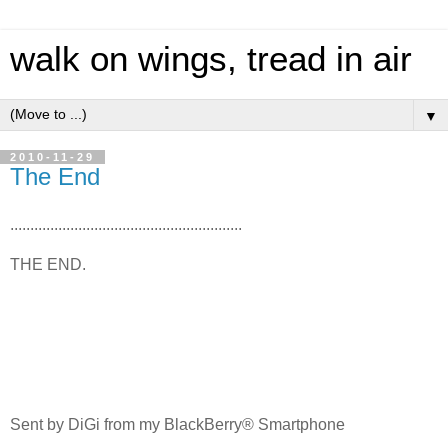
walk on wings, tread in air
▼
2010-11-29
The End
..........................................................
THE END.
Sent by DiGi from my BlackBerry® Smartphone