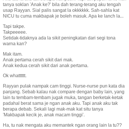
tanya soklan 'Anak ke?' bila dah terang-terang aku tengah
usap Rayyan. Sial palis sangat la okkkkkk. Sah-sahla kat
NICU tu cuma makbapak je boleh masuk. Apa ke lanch la...
Tapi takpe.
Takpeeeee.
Setidak-tidaknya ada la sikit peningkatan dari segi tona
warna kan?
Mak itam.
Anak pertama cerah sikit dari mak.
Anak kedua cerah sikit dari anak pertama.
Ok whatttttt.
Rayyan pulak nampak cam tinggi. Nurse-nurse pun kata dia
panjang. Sebab kalau nak compare dengan baby lain, yang
lain tu tembam-tembam jugak muka, tangan berketak-ketak
padahal berat sama je ngan anak aku. Tapi anak aku tak
berapa debab. Sekali lagi mak-mak kat situ tanya
'Makbapak kecik je, anak macam tinggi'.
Ha, tu nak mengata aku memantek ngan orang lain la tu??