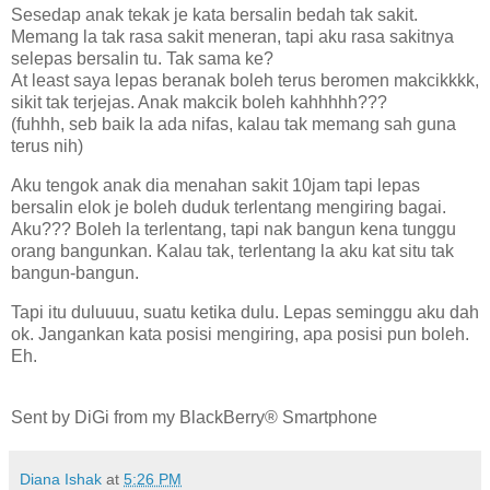
Sesedap anak tekak je kata bersalin bedah tak sakit.
Memang la tak rasa sakit meneran, tapi aku rasa sakitnya
selepas bersalin tu. Tak sama ke?
At least saya lepas beranak boleh terus beromen makcikkkk,
sikit tak terjejas. Anak makcik boleh kahhhhh???
(fuhhh, seb baik la ada nifas, kalau tak memang sah guna
terus nih)
Aku tengok anak dia menahan sakit 10jam tapi lepas
bersalin elok je boleh duduk terlentang mengiring bagai.
Aku??? Boleh la terlentang, tapi nak bangun kena tunggu
orang bangunkan. Kalau tak, terlentang la aku kat situ tak
bangun-bangun.
Tapi itu duluuuu, suatu ketika dulu. Lepas seminggu aku dah
ok. Jangankan kata posisi mengiring, apa posisi pun boleh.
Eh.
Sent by DiGi from my BlackBerry® Smartphone
Diana Ishak
at
5:26 PM