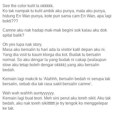
See the color kulit la okkkkk.
Ko tak nampak tu kulit ambik aku punya, mata aku punya,
hidung En Wan punya, kote pun sama cam En Wan, apa lagi
bokti???
Camne aku nak hadap mak-mak begini sok kalau aku dok
spital balik?
Oh yes lupa nak story.
Masa aku bersalin tu hari ada la visitor katil depan aku ni.
Yang dia visit tu kaum klorga dia kot. Budak tu bersalin
normal. So aku dengar la yang budak ni cakap (walaupun
slow aku tetap boleh dengar okkkk) yang aku bersalin
bedah.
Kemain lagi makcik tu 'Alahhh, bersalin bedah ni serupa tak
bersalin, sebab dia tak rasa sakit bersalin camne'.
Wah wah wahhh auntyyyyyy.
Kemain lagi buat teori. Meh sini perut aku toreh sikit. Aku tak
bedah, aku nak toreh sikittttttt je try tengok ko menggelepar
ke tak.