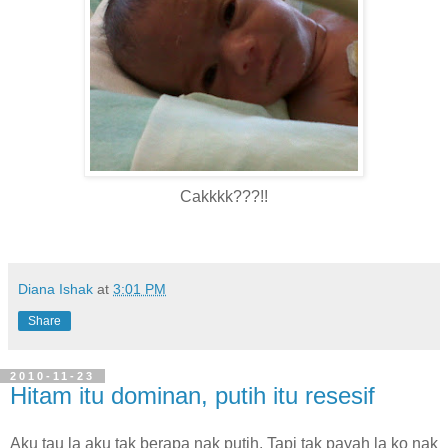
Cakkkk???!!
Diana Ishak
at
3:01 PM
Share
2010-11-23
Hitam itu dominan, putih itu resesif
Aku tau la aku tak berapa nak putih. Tapi tak payah la ko nak