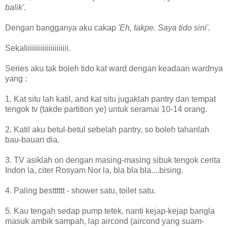
balik'.
Dengan bangganya aku cakap
'Eh, takpe. Saya tido sini'.
Sekaliiiiiiiiiiiiiiiiiiiii.
Series aku tak boleh tido kat ward dengan keadaan wardnya
yang :
1. Kat situ lah katil, and kat situ jugaklah pantry dan tempat
tengok tv (takde partition ye) untuk seramai 10-14 orang.
2. Katil aku betul-betul sebelah pantry, so boleh tahanlah
bau-bauan dia.
3. TV asiklah on dengan masing-masing sibuk tengok cerita
Indon la, citer Rosyam Nor la, bla bla bla....bising.
4. Paling bestttttt - shower satu, toilet satu.
5. Kau tengah sedap pump tetek, nanti kejap-kejap bangla
masuk ambik sampah, lap aircond (aircond yang suam-