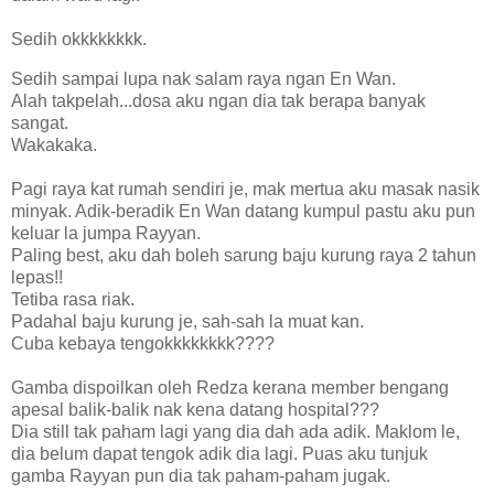
Sedih okkkkkkkk.
Sedih sampai lupa nak salam raya ngan En Wan.
Alah takpelah...dosa aku ngan dia tak berapa banyak
sangat.
Wakakaka.
Pagi raya kat rumah sendiri je, mak mertua aku masak nasik
minyak. Adik-beradik En Wan datang kumpul pastu aku pun
keluar la jumpa Rayyan.
Paling best, aku dah boleh sarung baju kurung raya 2 tahun
lepas!!
Tetiba rasa riak.
Padahal baju kurung je, sah-sah la muat kan.
Cuba kebaya tengokkkkkkkk????
Gamba dispoilkan oleh Redza kerana member bengang
apesal balik-balik nak kena datang hospital???
Dia still tak paham lagi yang dia dah ada adik. Maklom le,
dia belum dapat tengok adik dia lagi. Puas aku tunjuk
gamba Rayyan pun dia tak paham-paham jugak.