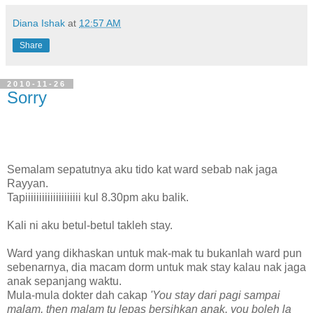
Diana Ishak
at
12:57 AM
Share
2010-11-26
Sorry
Semalam sepatutnya aku tido kat ward sebab nak jaga
Rayyan.
Tapiiiiiiiiiiiiiiiiiiii kul 8.30pm aku balik.
Kali ni aku betul-betul takleh stay.
Ward yang dikhaskan untuk mak-mak tu bukanlah ward pun
sebenarnya, dia macam dorm untuk mak stay kalau nak jaga
anak sepanjang waktu.
Mula-mula dokter dah cakap
'You stay dari pagi sampai
malam, then malam tu lepas bersihkan anak, you boleh la