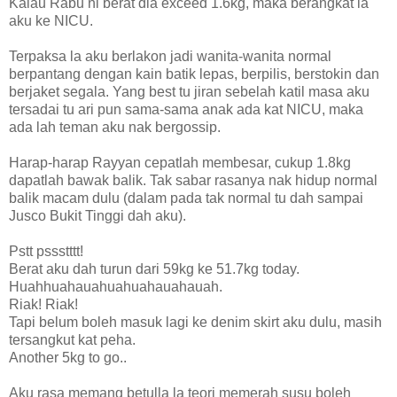
Kalau Rabu ni berat dia exceed 1.6kg, maka berangkat la
aku ke NICU.
Terpaksa la aku berlakon jadi wanita-wanita normal
berpantang dengan kain batik lepas, berpilis, berstokin dan
berjaket segala. Yang best tu jiran sebelah katil masa aku
tersadai tu ari pun sama-sama anak ada kat NICU, maka
ada lah teman aku nak bergossip.
Harap-harap Rayyan cepatlah membesar, cukup 1.8kg
dapatlah bawak balik. Tak sabar rasanya nak hidup normal
balik macam dulu (dalam pada tak normal tu dah sampai
Jusco Bukit Tinggi dah aku).
Pstt pssstttt!
Berat aku dah turun dari 59kg ke 51.7kg today.
Huahhuahauahuahuahauahauah.
Riak! Riak!
Tapi belum boleh masuk lagi ke denim skirt aku dulu, masih
tersangkut kat peha.
Another 5kg to go..
Aku rasa memang betulla la teori memerah susu boleh