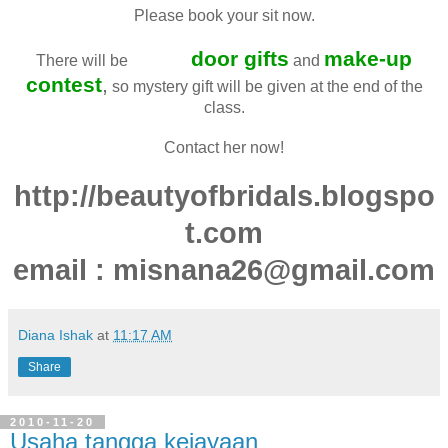
Please book your sit now.
some
door gifts
make-up
There will be
and
contest
,
so mystery gift will be given at the end of the
class.
Contact her now!
http://beautyofbridals.blogspo
t.com
email : misnana26@gmail.com
Diana Ishak
at
11:17 AM
Share
2010-11-20
Usaha tangga kejayaan