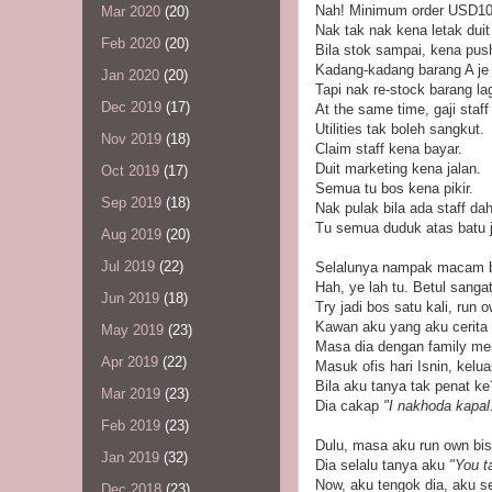
Nah! Minimum order USD10
Mar 2020
(20)
Nak tak nak kena letak duit
Feb 2020
(20)
Bila stok sampai, kena push
Kadang-kadang barang A je j
Jan 2020
(20)
Tapi nak re-stock barang l
Dec 2019
(17)
At the same time, gaji staff
Utilities tak boleh sangkut.
Nov 2019
(18)
Claim staff kena bayar.
Duit marketing kena jalan.
Oct 2019
(17)
Semua tu bos kena pikir.
Sep 2019
(18)
Nak pulak bila ada staff da
Tu semua duduk atas batu 
Aug 2019
(20)
Jul 2019
(22)
Selalunya nampak macam bo
Hah, ye lah tu. Betul sangat
Jun 2019
(18)
Try jadi bos satu kali, run
Kawan aku yang aku cerita 
May 2019
(23)
Masa dia dengan family me
Apr 2019
(22)
Masuk ofis hari Isnin, kelua
Bila aku tanya tak penat ke
Mar 2019
(23)
Dia cakap
"I nakhoda kapal
Feb 2019
(23)
Dulu, masa aku run own bis
Jan 2019
(32)
Dia selalu tanya aku
"You t
Now, aku tengok dia, aku s
Dec 2018
(23)