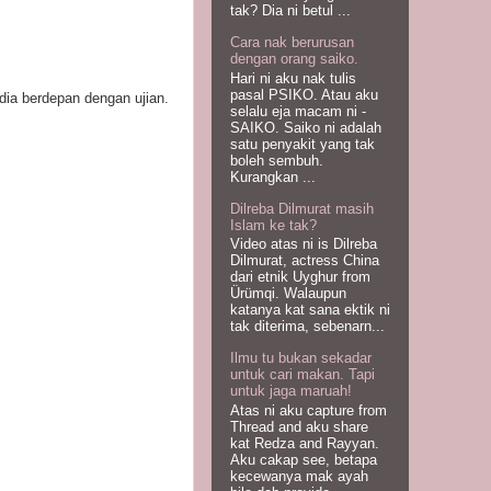
tak? Dia ni betul ...
Cara nak berurusan
dengan orang saiko.
Hari ni aku nak tulis
pasal PSIKO. Atau aku
dia berdepan dengan ujian.
selalu eja macam ni -
SAIKO. Saiko ni adalah
satu penyakit yang tak
boleh sembuh.
Kurangkan ...
Dilreba Dilmurat masih
Islam ke tak?
Video atas ni is Dilreba
Dilmurat, actress China
dari etnik Uyghur from
Ürümqi. Walaupun
katanya kat sana ektik ni
tak diterima, sebenarn...
Ilmu tu bukan sekadar
untuk cari makan. Tapi
untuk jaga maruah!
Atas ni aku capture from
Thread and aku share
kat Redza and Rayyan.
Aku cakap see, betapa
kecewanya mak ayah