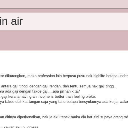
n air
or dikurangkan, maka profession lain berpusu-pusu nak highlite betapa under
antara gaji tinggi dengan gaji rendah, dah tentu semua nak gaji tinggi.
ara ada gaji dengan takde gaji....apa pilihan kita?
 gaji kerana having an income is better than feeling broke.
a takde duit kat tangan saja yang tahu betapa bersyukurnya ada kerja, wal
an dirinya diperkenalkan, nak je aku tepek muka dia kat sini supaya orang tahu
u, kawan aku ni jobless.