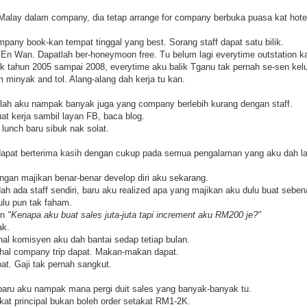
Malay dalam company, dia tetap arrange for company berbuka puasa kat hote
mpany book-kan tempat tinggal yang best. Sorang staff dapat satu bilik.
n Wan. Dapatlah ber-honeymoon free. Tu belum lagi everytime outstation ka
k tahun 2005 sampai 2008, everytime aku balik Tganu tak pernah se-sen kelu
m minyak and tol. Alang-alang dah kerja tu kan.
ulah aku nampak banyak juga yang company berlebih kurang dengan staff.
uat kerja sambil layan FB, baca blog.
lunch baru sibuk nak solat.
apat berterima kasih dengan cukup pada semua pengalaman yang aku dah la
ngan majikan benar-benar develop diri aku sekarang.
h ada staff sendiri, baru aku realized apa yang majikan aku dulu buat seben
ulu pun tak faham.
on
"Kenapa aku buat sales juta-juta tapi increment aku RM200 je?"
ak.
l komisyen aku dah bantai sedap tetiap bulan.
hal company trip dapat. Makan-makan dapat.
at. Gaji tak pernah sangkut.
i baru aku nampak mana pergi duit sales yang banyak-banyak tu.
kat principal bukan boleh order setakat RM1-2K.