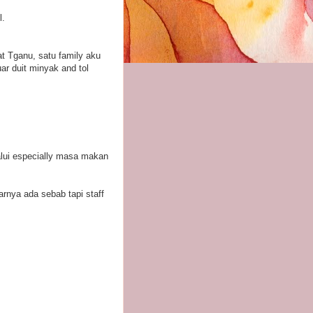
l.
t Tganu, satu family aku
ar duit minyak and tol
lui especially masa makan
arnya ada sebab tapi staff