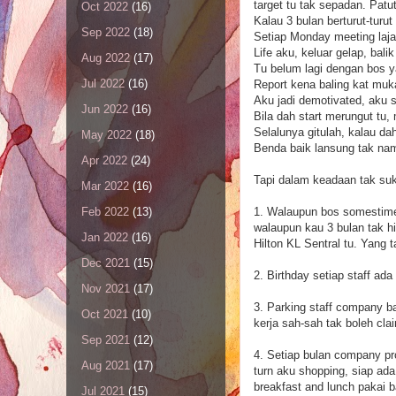
target tu tak sepadan. Pat
Oct 2022
(16)
Kalau 3 bulan berturut-turut 
Sep 2022
(18)
Setiap Monday meeting laj
Life aku, keluar gelap, balik
Aug 2022
(17)
Tu belum lagi dengan bos y
Jul 2022
(16)
Report kena baling kat muk
Aku jadi demotivated, aku 
Jun 2022
(16)
Bila dah start merungut tu,
Selalunya gitulah, kalau da
May 2022
(18)
Benda baik lansung tak na
Apr 2022
(24)
Tapi dalam keadaan tak suka
Mar 2022
(16)
1. Walaupun bos somestime
Feb 2022
(13)
walaupun kau 3 bulan tak hi
Jan 2022
(16)
Hilton KL Sentral tu. Yang t
Dec 2021
(15)
2. Birthday setiap staff ad
Nov 2021
(17)
3. Parking staff company b
Oct 2021
(10)
kerja sah-sah tak boleh cla
Sep 2021
(12)
4. Setiap bulan company pro
Aug 2021
(17)
turn aku shopping, siap ada
breakfast and lunch pakai b
Jul 2021
(15)