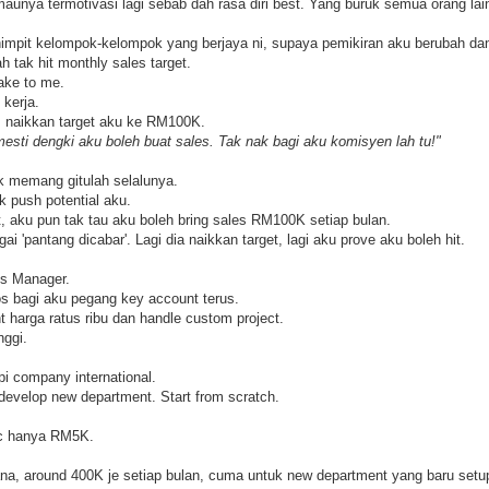
maunya termotivasi lagi sebab dah rasa diri best. Yang buruk semua orang lai
mpit kelompok-kelompok yang berjaya ni, supaya pemikiran aku berubah dan
ah tak hit monthly sales target.
cake to me.
 kerja.
s naikkan target aku ke RM100K.
mesti dengki aku boleh buat sales. Tak nak bagi aku komisyen lah tu!"
k memang gitulah selalunya.
 push potential aku.
t, aku pun tak tau aku boleh bring sales RM100K setiap bulan.
ai 'pantang dicabar'. Lagi dia naikkan target, lagi aku prove aku boleh hit.
es Manager.
os bagi aku pegang key account terus.
t harga ratus ribu dan handle custom project.
nggi.
i company international.
develop new department. Start from scratch.
sic hanya RM5K.
ana, around 400K je setiap bulan, cuma untuk new department yang baru setup