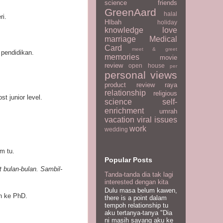
science
friends
GreenAard
halal
ri.
HIbah
holiday
knowledge
love
marriage
Medical
Card
meet & greet
 pendidikan.
memories
movie
review
open house
per
personal views
product review
raya
relationship
religious
t junior level.
science
self-
enrichment
umrah
vacation
viral issues
work
wedding
m tu.
Popular Posts
 bulan-bulan. Sambil-
Tanda-tanda dia tak lagi
interested dengan kita
Dulu masa belum kawen,
an ke PhD.
there is a point dalam
tempoh relationship tu
aku tertanya-tanya "Dia
ni masih sayang aku ke