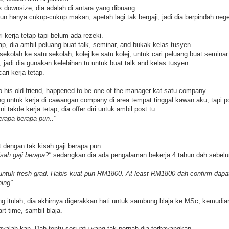
 downsize, dia adalah di antara yang dibuang.
pun hanya cukup-cukup makan, apetah lagi tak bergaji, jadi dia berpindah nege
ri kerja tetap tapi belum ada rezeki.
tap, dia ambil peluang buat talk, seminar, and bukak kelas tusyen.
ekolah ke satu sekolah, kolej ke satu kolej, untuk cari peluang buat seminar
jadi dia gunakan kelebihan tu untuk buat talk and kelas tusyen.
ari kerja tetap.
o his old friend, happened to be one of the manager kat satu company.
g untuk kerja di cawangan company di area tempat tinggal kawan aku, tapi pos
akde kerja tetap, dia offer diri untuk ambil post tu.
erapa-berapa pun.."
 dengan tak kisah gaji berapa pun.
kisah gaji berapa?"
sedangkan dia ada pengalaman bekerja 4 tahun dah sebelu
 untuk fresh grad. Habis kuat pun RM1800. At least RM1800 dah confirm dapat
hing".
ng itulah, dia akhirnya digerakkan hati untuk sambung blaja ke MSc, kemudi
rt time, sambil blaja.
anyalah kan. Dah tentu sesuatu yang tak pernah dia terbayangkan.