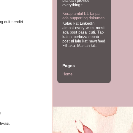
bila dah provide
everything t...
Kerap ambil EL tanpa
ada supporting dokumen
 duit sendiri.
Kalau kat LinkedIn,
almost every week mesti
ada post pasal cuti. Tapi
kali ni berbeza sebab
post ni lalu kat newsfeed
FB aku. Marilah kit...
Pages
Home
.
ivasi.