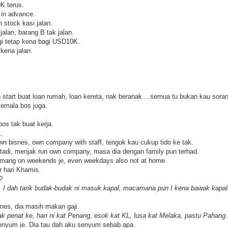
K terus.
 in advance.
 stock kasi jalan.
alan, barang B tak jalan.
agi tetap kena bagi USD10K.
 kena jalan.
h start buat loan rumah, loan kereta, nak beranak....semua tu bukan kau sorang
jemala bos juga.
s tak buat kerja.
.
 own bisnes, own company with staff, tengok kau cukup tido ke tak.
tadi, menjak run own company, masa dia dengan family pun terhad.
mang on weekends je, even weekdays also not at home.
r hari Khamis.
?
. I dah tarik budak-budak ni masuk kapal, macamana pun I kena bawak kapal ni
nes, dia masih makan gaji.
ak penat ke, hari ni kat Penang, esok kat KL, lusa kat Melaka, pastu Pahang.
enyum je. Dia tau dah aku senyum sebab apa.