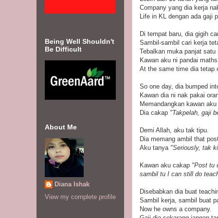
Company yang dia kerja nak
Life in KL dengan ada gaji 
Di tempat baru, dia gigih ca
Being Well Shouldn't
Sambil-sambil cari kerja te
Be Difficult
Tebalkan muka panjat satu s
Kawan aku ni pandai maths, 
At the same time dia tetap c
So one day, dia bumped int
Kawan dia ni nak pakai oran
Memandangkan kawan aku ni t
Dia cakap
"Takpelah, gaji b
About Me
Demi Allah, aku tak tipu.
Dia memang ambil that post
Aku tanya
"Seriously, tak 
Kawan aku cakap
"Post tu
sambil tu I can still do teac
Diana Ishak
Disebabkan dia buat teachi
View my complete profile
Sambil kerja, sambil buat pa
Now he owns a company.
Gaji dia sekarang jangan t