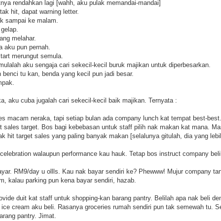
utnya rendahkan lagi [wahh, aku pulak memandai-mandai]
tak hit, dapat warning letter.
ak sampai ke malam.
 gelap.
ang melahar.
a aku pun pernah.
start merungut semula.
 mulalah aku sengaja cari sekecil-kecil buruk majikan untuk diperbesarkan.
h benci tu kan, benda yang kecil pun jadi besar.
mpak.
, aku cuba jugalah cari sekecil-kecil baik majikan. Ternyata :
s macam neraka, tapi setiap bulan ada company lunch kat tempat best-bes
t sales target. Bos bagi kebebasan untuk staff pilih nak makan kat mana. Masa
ak hit target sales yang paling banyak makan [selalunya gitulah, dia yang lebih
a celebration walaupun performance kau hauk. Tetap bos instruct company bel
ayar. RM9/day u ollls. Kau nak bayar sendiri ke? Phewww! Mujur company tang
im, kalau parking pun kena bayar sendiri, hazab.
vide duit kat staff untuk shopping-kan barang pantry. Belilah apa nak beli de
 ice cream aku beli. Rasanya groceries rumah sendiri pun tak semewah tu. Sela
arang pantry. Jimat.