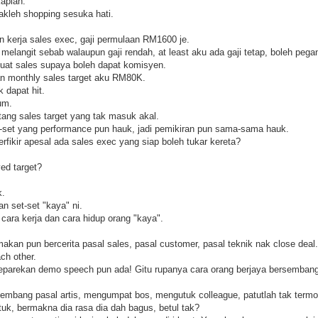
kaplah.
 takleh shopping sesuka hati.
n kerja sales exec, gaji permulaan RM1600 je.
elangit sebab walaupun gaji rendah, at least aku ada gaji tetap, boleh pegang
buat sales supaya boleh dapat komisyen.
an monthly sales target aku RM80K.
 dapat hit.
um.
tang sales target yang tak masuk akal.
-set yang performance pun hauk, jadi pemikiran pun sama-sama hauk.
erfikir apesal ada sales exec yang siap boleh tukar kereta?
ed target?
k.
an set-set "kaya" ni.
ara kerja dan cara hidup orang "kaya".
akan pun bercerita pasal sales, pasal customer, pasal teknik nak close deal.
h other.
preparekan demo speech pun ada! Gitu rupanya cara orang berjaya bersembang
sembang pasal artis, mengumpat bos, mengutuk colleague, patutlah tak termot
k, bermakna dia rasa dia dah bagus, betul tak?