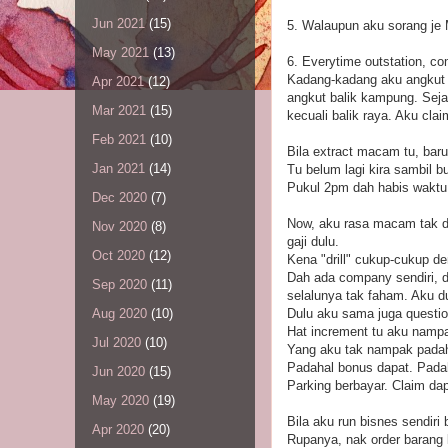
Jun 2021
(15)
5. Walaupun aku sorang je 
May 2021
(13)
6. Everytime outstation, co
Kadang-kadang aku angkut E
Apr 2021
(12)
angkut balik kampung. Seja
Mar 2021
(15)
kecuali balik raya. Aku clai
Feb 2021
(10)
Bila extract macam tu, bar
Jan 2021
(14)
Tu belum lagi kira sambil b
Pukul 2pm dah habis waktu 
Dec 2020
(7)
Now, aku rasa macam tak d
Nov 2020
(8)
gaji dulu.
Oct 2020
(12)
Kena "drill" cukup-cukup de
Dah ada company sendiri, da
Sep 2020
(11)
selalunya tak faham. Aku d
Dulu aku sama juga questi
Aug 2020
(10)
Hat increment tu aku namp
Jul 2020
(10)
Yang aku tak nampak padaha
Padahal bonus dapat. Pada
Jun 2020
(15)
Parking berbayar. Claim dap
May 2020
(19)
Bila aku run bisnes sendir
Apr 2020
(20)
Rupanya, nak order barang 