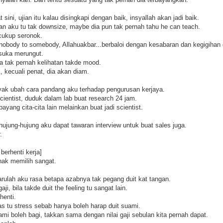
ini, ujian itu kalau disingkapi dengan baik, insyallah akan jadi baik.
an aku tu tak downsize, maybe dia pun tak pernah tahu he can teach.
 cukup seronok.
obody to somebody, Allahuakbar...berbaloi dengan kesabaran dan kegigihan 
suka merungut.
ia tak pernah kelihatan takde mood.
 kecuali penat, dia akan diam.
nyak ubah cara pandang aku terhadap pengurusan kerjaya.
scientist, duduk dalam lab buat research 24 jam.
yang cita-cita lain melainkan buat jadi scientist.
ujung-hujung aku dapat tawaran interview untuk buat sales juga.
.
berhenti kerja]
 nak memilih sangat.
arulah aku rasa betapa azabnya tak pegang duit kat tangan.
ji, bila takde duit the feeling tu sangat lain.
henti.
as tu stress sebab hanya boleh harap duit suami.
i boleh bagi, takkan sama dengan nilai gaji sebulan kita pernah dapat.