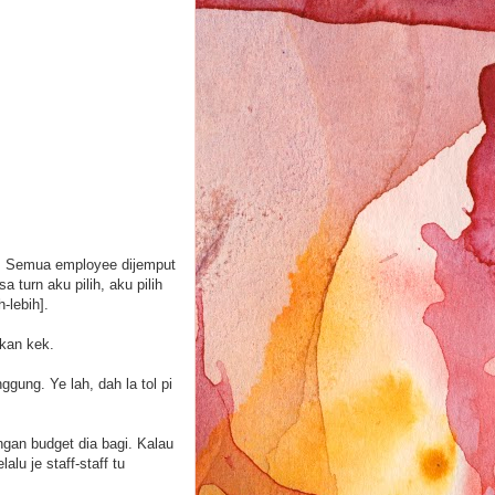
t. Semua employee dijemput
 turn aku pilih, aku pilih
-lebih].
ikan kek.
gung. Ye lah, dah la tol pi
ngan budget dia bagi. Kalau
lu je staff-staff tu