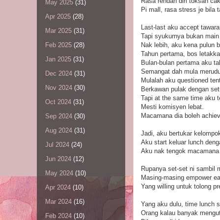
Rasa rendah diri toksah ca
May 2025
(31)
Pi mall, rasa stress je bila
Apr 2025
(28)
Last-last aku accept tawara
Mar 2025
(31)
Tapi syukurnya bukan main m
Nak lebih, aku kena pulun 
Feb 2025
(28)
Tahun pertama, bos letakk
Jan 2025
(31)
Bulan-bulan pertama aku tak
Semangat dah mula merud
Dec 2024
(31)
Mulalah aku questioned ten
Nov 2024
(30)
Berkawan pulak dengan set
Tapi at the same time aku t
Oct 2024
(31)
Mesti komisyen lebat.
Macamana dia boleh achiev
Sep 2024
(30)
Aug 2024
(31)
Jadi, aku bertukar kelompo
Aku start keluar lunch deng
Jul 2024
(24)
Aku nak tengok macamana c
Jun 2024
(12)
Rupanya set-set ni sambil m
May 2024
(10)
Masing-masing empower eac
Yang willing untuk tolong 
Apr 2024
(10)
Mar 2024
(16)
Yang aku dulu, time lunch 
Orang kalau banyak mengutu
Feb 2024
(10)