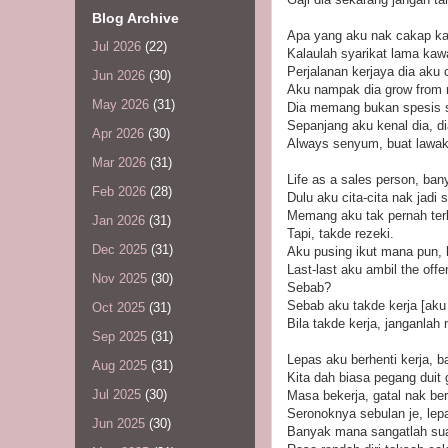
Blog Archive
Apa yang aku nak cakap kat s
Jul 2026
(22)
Kalaulah syarikat lama kaw
Perjalanan kerjaya dia aku
Jun 2026
(30)
Aku nampak dia grow from n
May 2026
(31)
Dia memang bukan spesis 
Sepanjang aku kenal dia, d
Apr 2026
(30)
Always senyum, buat lawak,
Mar 2026
(31)
Life as a sales person, ba
Feb 2026
(28)
Dulu aku cita-cita nak jadi 
Memang aku tak pernah terba
Jan 2026
(31)
Tapi, takde rezeki.
Dec 2025
(31)
Aku pusing ikut mana pun, h
Last-last aku ambil the offer
Nov 2025
(30)
Sebab?
Sebab aku takde kerja [aku 
Oct 2025
(31)
Bila takde kerja, janganlah
Sep 2025
(31)
Lepas aku berhenti kerja, b
Aug 2025
(31)
Kita dah biasa pegang duit ga
Jul 2025
(30)
Masa bekerja, gatal nak ber
Seronoknya sebulan je, lep
Jun 2025
(30)
Banyak mana sangatlah suam