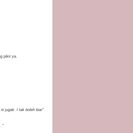
 pikir ya.
 jugak. I tak boleh biar".
.."