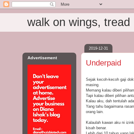
walk on wings, tread i
2019-12-31
Advertisement
Underpaid
Sejak kecoh-kecoh gaji dokt
masing.
Memang kalau diberi pilihan 
Tapi kalau diberi pilihan ant
Kalau aku, dah tentulah ada
Yang tahu bagaimana rasany
orang lain.
Kalaulah kawan aku ni izink
kisah benar.
Lebih dari 10 tahun yang lal