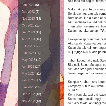
Bila rasa diri bagus, mana 
Jan 2024
(6)
Maka, aku pun terus menghi
Dec 2023
(7)
Sejak dari itu, aku tak pern
Buat sales like a piece of 
Nov 2023
(14)
Aku sentiasa excited nak pi
Oct 2023
(15)
Then tahun seterusnya, bo
Dalam hati aku cakap,
"Ni 
Sep 2023
(15)
Cakap-cakap orang tak bija
Aug 2023
(16)
Aku salah. Rupanya bos nak
Jul 2023
(17)
Kalau dia tak naikkan targe
Mujur juga aku ni ada perang
Jun 2023
(16)
May 2023
(12)
Tahun kedua, aku naik Sal
Bila naik Sales Manager, b
Apr 2023
(14)
Aku dah start jual equipmen
Sales target jadi semakin ti
Mar 2023
(21)
Feb 2023
(17)
Selepas 4 tahun, aku jump p
Company ni hire aku untuk 
Jan 2023
(14)
STRESS!
Dec 2022
(18)
Kerja banyak, tapi gaji ba
Sales target pulak tinggi.
Nov 2022
(18)
Actually takde lah tinggi m