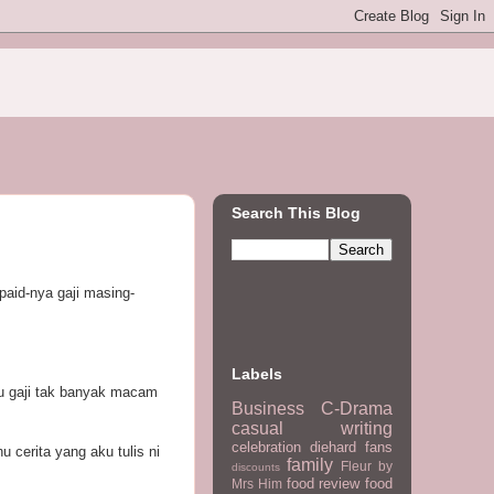
Search This Blog
paid-nya gaji masing-
Labels
au gaji tak banyak macam
Business
C-Drama
casual writing
celebration
diehard fans
 cerita yang aku tulis ni
family
Fleur by
discounts
food review
food
Mrs Him