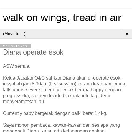
walk on wings, tread in air
▼
2010-11-02
Diana operate esok
ASW semua,
Ketua Jabatan O&G sahkan Diana akan di-operate esok,
insyallah jam 8.30am (first session) kerana keadaan Diana
falls under severe category. Dr tak berapa happy dengan
progress dia, so they decided taknak hold lagi demi
menyelamatkan ibu.
Currently baby bergerak dengan baik, berat 1.4kg.
Saya mohon pembaca, kawan-kawan dan sesiapa yang
mengenali Diana, kalau ada kelapangan doakan