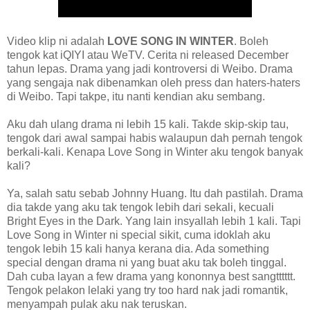
Video klip ni adalah
LOVE SONG IN WINTER
. Boleh
tengok kat iQIYI atau WeTV. Cerita ni released December
tahun lepas. Drama yang jadi kontroversi di Weibo. Drama
yang sengaja nak dibenamkan oleh press dan haters-haters
di Weibo. Tapi takpe, itu nanti kendian aku sembang.
Aku dah ulang drama ni lebih 15 kali. Takde skip-skip tau,
tengok dari awal sampai habis walaupun dah pernah tengok
berkali-kali. Kenapa Love Song in Winter aku tengok banyak
kali?
Ya, salah satu sebab Johnny Huang. Itu dah pastilah. Drama
dia takde yang aku tak tengok lebih dari sekali, kecuali
Bright Eyes in the Dark. Yang lain insyallah lebih 1 kali. Tapi
Love Song in Winter ni special sikit, cuma idoklah aku
tengok lebih 15 kali hanya kerana dia. Ada something
special dengan drama ni yang buat aku tak boleh tinggal.
Dah cuba layan a few drama yang kononnya best sangtttttt.
Tengok pelakon lelaki yang try too hard nak jadi romantik,
menyampah pulak aku nak teruskan.