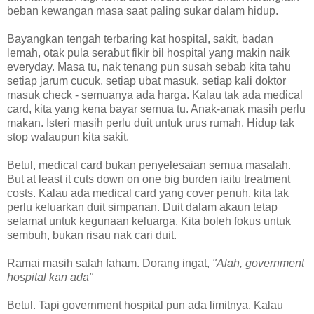
beban kewangan masa saat paling sukar dalam hidup.
Bayangkan tengah terbaring kat hospital, sakit, badan
lemah, otak pula serabut fikir bil hospital yang makin naik
everyday. Masa tu, nak tenang pun susah sebab kita tahu
setiap jarum cucuk, setiap ubat masuk, setiap kali doktor
masuk check - semuanya ada harga. Kalau tak ada medical
card, kita yang kena bayar semua tu. Anak-anak masih perlu
makan. Isteri masih perlu duit untuk urus rumah. Hidup tak
stop walaupun kita sakit.
Betul, medical card bukan penyelesaian semua masalah.
But at least it cuts down on one big burden iaitu treatment
costs. Kalau ada medical card yang cover penuh, kita tak
perlu keluarkan duit simpanan. Duit dalam akaun tetap
selamat untuk kegunaan keluarga. Kita boleh fokus untuk
sembuh, bukan risau nak cari duit.
Ramai masih salah faham. Dorang ingat,
"Alah, government
hospital kan ada"
Betul. Tapi government hospital pun ada limitnya. Kalau