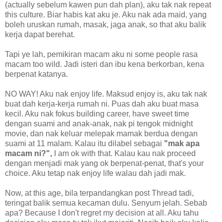
(actually sebelum kawen pun dah plan), aku tak nak repeat
this culture. Biar habis kat aku je. Aku nak ada maid, yang
boleh uruskan rumah, masak, jaga anak, so that aku balik
kerja dapat berehat.
Tapi ye lah, pemikiran macam aku ni some people rasa
macam too wild. Jadi isteri dan ibu kena berkorban, kena
berpenat katanya.
NO WAY! Aku nak enjoy life. Maksud enjoy is, aku tak nak
buat dah kerja-kerja rumah ni. Puas dah aku buat masa
kecil. Aku nak fokus building career, have sweet time
dengan suami and anak-anak, nak pi tengok midnight
movie, dan nak keluar melepak mamak berdua dengan
suami at 11 malam. Kalau itu dilabel sebagai
"mak apa
macam ni?",
I am ok with that. Kalau kau nak proceed
dengan menjadi mak yang ok berpenat-penat, that's your
choice. Aku tetap nak enjoy life walau dah jadi mak.
Now, at this age, bila terpandangkan post Thread tadi,
teringat balik semua kecaman dulu. Senyum jelah. Sebab
apa? Because I don't regret my decision at all. Aku tahu