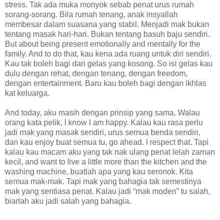
stress. Tak ada muka monyok sebab penat urus rumah
sorang-sorang. Bila rumah tenang, anak insyallah
membesar dalam suasana yang stabil. Menjadi mak bukan
tentang masak hari-hari. Bukan tentang basuh baju sendiri.
But about being present emotionally and mentally for the
family. And to do that, kau kena ada ruang untuk diri sendiri.
Kau tak boleh bagi dari gelas yang kosong. So isi gelas kau
dulu dengan rehat, dengan tenang, dengan freedom,
dengan entertainment. Baru kau boleh bagi dengan ikhlas
kat keluarga.
And today, aku masih dengan prinsip yang sama. Walau
orang kata pelik, I know I am happy. Kalau kau rasa perlu
jadi mak yang masak sendiri, urus semua benda sendiri,
dan kau enjoy buat semua tu, go ahead. I respect that. Tapi
kalau kau macam aku yang tak nak ulang penat lelah zaman
kecil, and want to live a little more than the kitchen and the
washing machine, buatlah apa yang kau seronok. Kita
semua mak-mak. Tapi mak yang bahagia tak semestinya
mak yang sentiasa penat. Kalau jadi “mak moden” tu salah,
biarlah aku jadi salah yang bahagia.