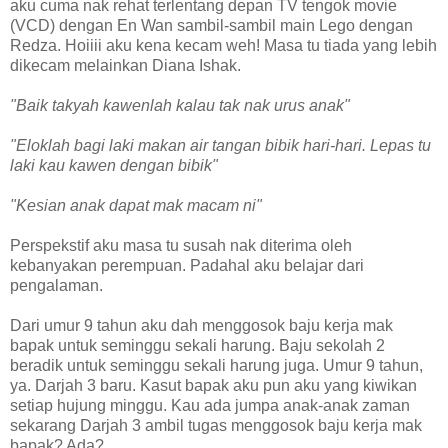
aku cuma nak rehat terlentang depan TV tengok movie
(VCD) dengan En Wan sambil-sambil main Lego dengan
Redza. Hoiiii aku kena kecam weh! Masa tu tiada yang lebih
dikecam melainkan Diana Ishak.
"Baik takyah kawenlah kalau tak nak urus anak"
"Eloklah bagi laki makan air tangan bibik hari-hari. Lepas tu
laki kau kawen dengan bibik"
"Kesian anak dapat mak macam ni"
Perspekstif aku masa tu susah nak diterima oleh
kebanyakan perempuan. Padahal aku belajar dari
pengalaman.
Dari umur 9 tahun aku dah menggosok baju kerja mak
bapak untuk seminggu sekali harung. Baju sekolah 2
beradik untuk seminggu sekali harung juga. Umur 9 tahun,
ya. Darjah 3 baru. Kasut bapak aku pun aku yang kiwikan
setiap hujung minggu. Kau ada jumpa anak-anak zaman
sekarang Darjah 3 ambil tugas menggosok baju kerja mak
bapak? Ada?