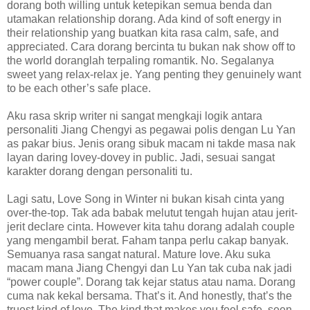
dorang both willing untuk ketepikan semua benda dan
utamakan relationship dorang. Ada kind of soft energy in
their relationship yang buatkan kita rasa calm, safe, and
appreciated. Cara dorang bercinta tu bukan nak show off to
the world doranglah terpaling romantik. No. Segalanya
sweet yang relax-relax je. Yang penting they genuinely want
to be each other’s safe place.
Aku rasa skrip writer ni sangat mengkaji logik antara
personaliti Jiang Chengyi as pegawai polis dengan Lu Yan
as pakar bius. Jenis orang sibuk macam ni takde masa nak
layan daring lovey-dovey in public. Jadi, sesuai sangat
karakter dorang dengan personaliti tu.
Lagi satu, Love Song in Winter ni bukan kisah cinta yang
over-the-top. Tak ada babak melutut tengah hujan atau jerit-
jerit declare cinta. However kita tahu dorang adalah couple
yang mengambil berat. Faham tanpa perlu cakap banyak.
Semuanya rasa sangat natural. Mature love. Aku suka
macam mana Jiang Chengyi dan Lu Yan tak cuba nak jadi
“power couple”. Dorang tak kejar status atau nama. Dorang
cuma nak kekal bersama. That’s it. And honestly, that’s the
truest kind of love. The kind that makes you feel safe, seen,