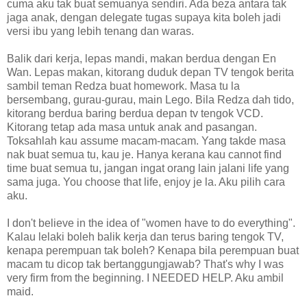
cuma aku tak buat semuanya sendiri. Ada beza antara tak
jaga anak, dengan delegate tugas supaya kita boleh jadi
versi ibu yang lebih tenang dan waras.
Balik dari kerja, lepas mandi, makan berdua dengan En
Wan. Lepas makan, kitorang duduk depan TV tengok berita
sambil teman Redza buat homework. Masa tu la
bersembang, gurau-gurau, main Lego. Bila Redza dah tido,
kitorang berdua baring berdua depan tv tengok VCD.
Kitorang tetap ada masa untuk anak and pasangan.
Toksahlah kau assume macam-macam. Yang takde masa
nak buat semua tu, kau je. Hanya kerana kau cannot find
time buat semua tu, jangan ingat orang lain jalani life yang
sama juga. You choose that life, enjoy je la. Aku pilih cara
aku.
I don't believe in the idea of ​​"women have to do everything".
Kalau lelaki boleh balik kerja dan terus baring tengok TV,
kenapa perempuan tak boleh? Kenapa bila perempuan buat
macam tu dicop tak bertanggungjawab? That's why I was
very firm from the beginning. I NEEDED HELP. Aku ambil
maid.