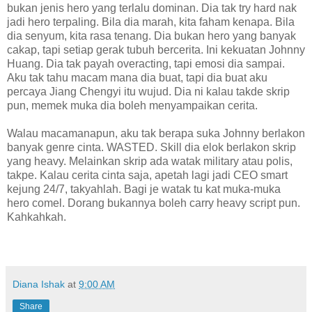
bukan jenis hero yang terlalu dominan. Dia tak try hard nak
jadi hero terpaling. Bila dia marah, kita faham kenapa. Bila
dia senyum, kita rasa tenang. Dia bukan hero yang banyak
cakap, tapi setiap gerak tubuh bercerita. Ini kekuatan Johnny
Huang. Dia tak payah overacting, tapi emosi dia sampai.
Aku tak tahu macam mana dia buat, tapi dia buat aku
percaya Jiang Chengyi itu wujud. Dia ni kalau takde skrip
pun, memek muka dia boleh menyampaikan cerita.
Walau macamanapun, aku tak berapa suka Johnny berlakon
banyak genre cinta. WASTED. Skill dia elok berlakon skrip
yang heavy. Melainkan skrip ada watak military atau polis,
takpe. Kalau cerita cinta saja, apetah lagi jadi CEO smart
kejung 24/7, takyahlah. Bagi je watak tu kat muka-muka
hero comel. Dorang bukannya boleh carry heavy script pun.
Kahkahkah.
Diana Ishak
at
9:00 AM
Share