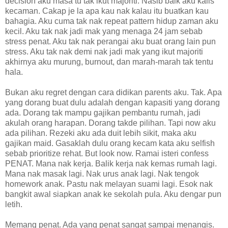
decision aku masa tu tak ikut majoriti. Nasib baik aku kalis
kecaman. Cakap je la apa kau nak kalau itu buatkan kau
bahagia. Aku cuma tak nak repeat pattern hidup zaman aku
kecil. Aku tak nak jadi mak yang menaga 24 jam sebab
stress penat. Aku tak nak perangai aku buat orang lain pun
stress. Aku tak nak demi nak jadi mak yang ikut majoriti
akhirnya aku murung, burnout, dan marah-marah tak tentu
hala.
Bukan aku regret dengan cara didikan parents aku. Tak. Apa
yang dorang buat dulu adalah dengan kapasiti yang dorang
ada. Dorang tak mampu gajikan pembantu rumah, jadi
akulah orang harapan. Dorang takde pilihan. Tapi now aku
ada pilihan. Rezeki aku ada duit lebih sikit, maka aku
gajikan maid. Gasaklah dulu orang kecam kata aku selfish
sebab prioritize rehat. But look now. Ramai isteri confess
PENAT. Mana nak kerja. Balik kerja nak kemas rumah lagi.
Mana nak masak lagi. Nak urus anak lagi. Nak tengok
homework anak. Pastu nak melayan suami lagi. Esok nak
bangkit awal siapkan anak ke sekolah pula. Aku dengar pun
letih.
Memang penat. Ada yang penat sangat sampai menangis.