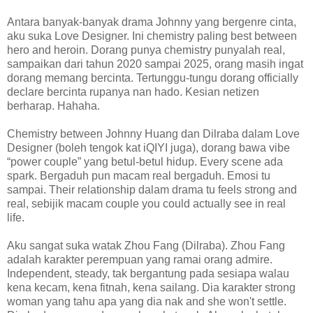
Antara banyak-banyak drama Johnny yang bergenre cinta,
aku suka Love Designer. Ini chemistry paling best between
hero and heroin. Dorang punya chemistry punyalah real,
sampaikan dari tahun 2020 sampai 2025, orang masih ingat
dorang memang bercinta. Tertunggu-tungu dorang officially
declare bercinta rupanya nan hado. Kesian netizen
berharap. Hahaha.
Chemistry between Johnny Huang dan Dilraba dalam Love
Designer (boleh tengok kat iQIYI juga), dorang bawa vibe
“power couple” yang betul-betul hidup. Every scene ada
spark. Bergaduh pun macam real bergaduh. Emosi tu
sampai. Their relationship dalam drama tu feels strong and
real, sebijik macam couple you could actually see in real
life.
Aku sangat suka watak Zhou Fang (Dilraba). Zhou Fang
adalah karakter perempuan yang ramai orang admire.
Independent, steady, tak bergantung pada sesiapa walau
kena kecam, kena fitnah, kena sailang. Dia karakter strong
woman yang tahu apa yang dia nak and she won't settle.