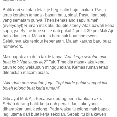
Balik dari sekolah letak je beg, salin baju, makan. Pastu
terus kerahan tenaga - basuh baju, sidai. Pastu lipat baju
yang semalam punya. Then kemas and sapu rumah
(everyday!) Rumah mak aku double storey. Atas bawah kena
sapu, ya. By the time settle dah pukul 4 pm. 4.30 pm Mak Aji
balik dari kerja. Masa tu la baru nak buat homework.
Selalunya aku tertidur kepenatan. Malam karang baru buat
homework.
Mak bapak aku dulu takde tanya
"Ada kerja sekolah nak
buat ke? Nak study ke?"
Tak. Time dia masak aku kena
turun tolong walaupun minggu exam. Kemas rumah tetap
diteruskan macam biasa.
"Aku dulu pun sekolah juga. Tapi takde pulak sampai tak
boleh tolong buat kerja rumah!"
Gitu ayat Mak Aji. Because dorang perlu bantuan aku.
Sebab dorang balik kerja dah penat. Jadi, aku yang
diharapkan untuk tolong. Pada waktu tu tolong mak bapak
lagi utama dari buat kerja sekolah. Sebab itu bila kawen