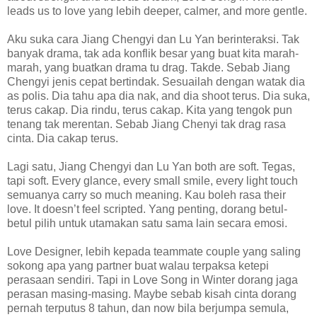
leads us to love yang lebih deeper, calmer, and more gentle.
Aku suka cara Jiang Chengyi dan Lu Yan berinteraksi. Tak
banyak drama, tak ada konflik besar yang buat kita marah-
marah, yang buatkan drama tu drag. Takde. Sebab Jiang
Chengyi jenis cepat bertindak. Sesuailah dengan watak dia
as polis. Dia tahu apa dia nak, and dia shoot terus. Dia suka,
terus cakap. Dia rindu, terus cakap. Kita yang tengok pun
tenang tak merentan. Sebab Jiang Chenyi tak drag rasa
cinta. Dia cakap terus.
Lagi satu, Jiang Chengyi dan Lu Yan both are soft. Tegas,
tapi soft. Every glance, every small smile, every light touch
semuanya carry so much meaning. Kau boleh rasa their
love. It doesn’t feel scripted. Yang penting, dorang betul-
betul pilih untuk utamakan satu sama lain secara emosi.
Love Designer, lebih kepada teammate couple yang saling
sokong apa yang partner buat walau terpaksa ketepi
perasaan sendiri. Tapi in Love Song in Winter dorang jaga
perasan masing-masing. Maybe sebab kisah cinta dorang
pernah terputus 8 tahun, dan now bila berjumpa semula,