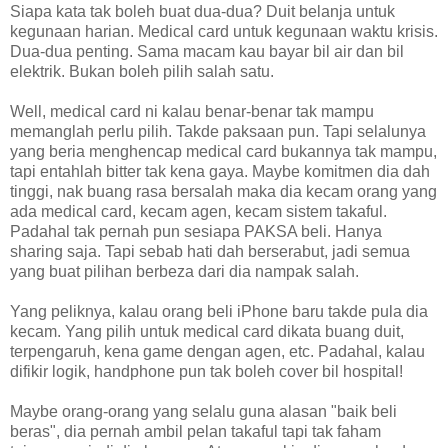
Siapa kata tak boleh buat dua-dua? Duit belanja untuk
kegunaan harian. Medical card untuk kegunaan waktu krisis.
Dua-dua penting. Sama macam kau bayar bil air dan bil
elektrik. Bukan boleh pilih salah satu.
Well, medical card ni kalau benar-benar tak mampu
memanglah perlu pilih. Takde paksaan pun. Tapi selalunya
yang beria menghencap medical card bukannya tak mampu,
tapi entahlah bitter tak kena gaya. Maybe komitmen dia dah
tinggi, nak buang rasa bersalah maka dia kecam orang yang
ada medical card, kecam agen, kecam sistem takaful.
Padahal tak pernah pun sesiapa PAKSA beli. Hanya
sharing saja. Tapi sebab hati dah berserabut, jadi semua
yang buat pilihan berbeza dari dia nampak salah.
Yang peliknya, kalau orang beli iPhone baru takde pula dia
kecam. Yang pilih untuk medical card dikata buang duit,
terpengaruh, kena game dengan agen, etc. Padahal, kalau
difikir logik, handphone pun tak boleh cover bil hospital!
Maybe orang-orang yang selalu guna alasan "baik beli
beras", dia pernah ambil pelan takaful tapi tak faham