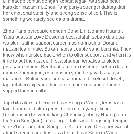
Dia hadap semua dengan kepala tegak. Aku suka betul
karakter macam ni. Zhou Fang punya strength datang dari
her emotional stability and strong sense of self. This is
something we rarely see dalam drama.
Zhou Fang bercouple dengan Song Lin (Johnny Huang).
Yang buatkan Love Designer best adalah sebab dua-dua
watak ni saling support career masing-masing. Dorang
macam team mate. Bukan hanya couple yang bercinta. They
know when to step back, when to offer support, and when it’s
time to put their career first walaupun terpaksa tolak tepi
perasaan sendiri. Benda ni rare dan inspiring, sebab dalam
dunia sebenar pun, relationship yang berjaya biasanya
macam ni. Bukan yang sentiasa romantik meleseh-leseh,
tapi relationship yang built on compromise and genuine
support for each other.
Tapi bila aku start tengok Love Song in Winter, terus rasa
lain. Drama ni bukan jenis drama cinta yang cliche.
Relationship between Jiang Chengyi (Johnny Huang) dan
Lu Yan (Sun Qian) lain sangat. Tak sama langsung dengan
vibe Zhou Fang dan Song Lin. Kalau Love Designer was all
about strength and trust as a team, Love Song in Winter