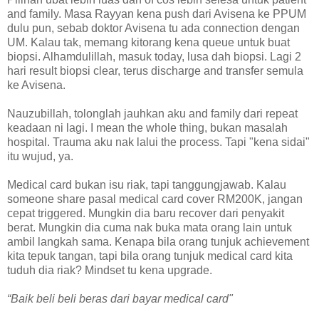
and family. Masa Rayyan kena push dari Avisena ke PPUM
dulu pun, sebab doktor Avisena tu ada connection dengan
UM. Kalau tak, memang kitorang kena queue untuk buat
biopsi. Alhamdulillah, masuk today, lusa dah biopsi. Lagi 2
hari result biopsi clear, terus discharge and transfer semula
ke Avisena.
Nauzubillah, tolonglah jauhkan aku and family dari repeat
keadaan ni lagi. I mean the whole thing, bukan masalah
hospital. Trauma aku nak lalui the process. Tapi "kena sidai"
itu wujud, ya.
Medical card bukan isu riak, tapi tanggungjawab. Kalau
someone share pasal medical card cover RM200K, jangan
cepat triggered. Mungkin dia baru recover dari penyakit
berat. Mungkin dia cuma nak buka mata orang lain untuk
ambil langkah sama. Kenapa bila orang tunjuk achievement
kita tepuk tangan, tapi bila orang tunjuk medical card kita
tuduh dia riak? Mindset tu kena upgrade.
“Baik beli beli beras dari bayar medical card"