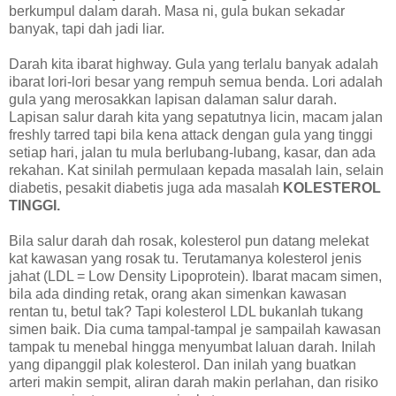
berkumpul dalam darah. Masa ni, gula bukan sekadar
banyak, tapi dah jadi liar.
Darah kita ibarat highway. Gula yang terlalu banyak adalah
ibarat lori-lori besar yang rempuh semua benda. Lori adalah
gula yang merosakkan lapisan dalaman salur darah.
Lapisan salur darah kita yang sepatutnya licin, macam jalan
freshly tarred tapi bila kena attack dengan gula yang tinggi
setiap hari, jalan tu mula berlubang-lubang, kasar, dan ada
rekahan. Kat sinilah permulaan kepada masalah lain, selain
diabetis, pesakit diabetis juga ada masalah
KOLESTEROL
TINGGI.
Bila salur darah dah rosak, kolesterol pun datang melekat
kat kawasan yang rosak tu. Terutamanya kolesterol jenis
jahat (LDL = Low Density Lipoprotein). Ibarat macam simen,
bila ada dinding retak, orang akan simenkan kawasan
rentan tu, betul tak? Tapi kolesterol LDL bukanlah tukang
simen baik. Dia cuma tampal-tampal je sampailah kawasan
tampak tu menebal hingga menyumbat laluan darah. Inilah
yang dipanggil plak kolesterol. Dan inilah yang buatkan
arteri makin sempit, aliran darah makin perlahan, dan risiko