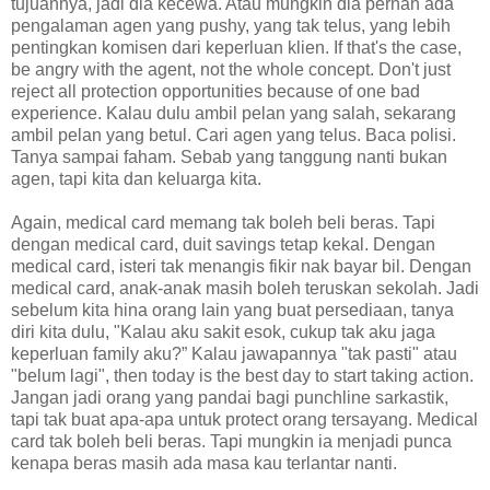
tujuannya, jadi dia kecewa. Atau mungkin dia pernah ada
pengalaman agen yang pushy, yang tak telus, yang lebih
pentingkan komisen dari keperluan klien. If that's the case,
be angry with the agent, not the whole concept. Don't just
reject all protection opportunities because of one bad
experience. Kalau dulu ambil pelan yang salah, sekarang
ambil pelan yang betul. Cari agen yang telus. Baca polisi.
Tanya sampai faham. Sebab yang tanggung nanti bukan
agen, tapi kita dan keluarga kita.
Again, medical card memang tak boleh beli beras. Tapi
dengan medical card, duit savings tetap kekal. Dengan
medical card, isteri tak menangis fikir nak bayar bil. Dengan
medical card, anak-anak masih boleh teruskan sekolah. Jadi
sebelum kita hina orang lain yang buat persediaan, tanya
diri kita dulu, "Kalau aku sakit esok, cukup tak aku jaga
keperluan family aku?” Kalau jawapannya "tak pasti" atau
"belum lagi", then today is the best day to start taking action.
Jangan jadi orang yang pandai bagi punchline sarkastik,
tapi tak buat apa-apa untuk protect orang tersayang. Medical
card tak boleh beli beras. Tapi mungkin ia menjadi punca
kenapa beras masih ada masa kau terlantar nanti.