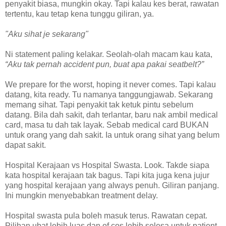
penyakit biasa, mungkin okay. Tapi kalau kes berat, rawatan
tertentu, kau tetap kena tunggu giliran, ya.
"Aku sihat je sekarang"
Ni statement paling kelakar. Seolah-olah macam kau kata,
“Aku tak pernah accident pun, buat apa pakai seatbelt?”
We prepare for the worst, hoping it never comes. Tapi kalau
datang, kita ready. Tu namanya tanggungjawab. Sekarang
memang sihat. Tapi penyakit tak ketuk pintu sebelum
datang. Bila dah sakit, dah terlantar, baru nak ambil medical
card, masa tu dah tak layak. Sebab medical card BUKAN
untuk orang yang dah sakit. Ia untuk orang sihat yang belum
dapat sakit.
Hospital Kerajaan vs Hospital Swasta. Look. Takde siapa
kata hospital kerajaan tak bagus. Tapi kita juga kena jujur
yang hospital kerajaan yang always penuh. Giliran panjang.
Ini mungkin menyebabkan treatment delay.
Hospital swasta pula boleh masuk terus. Rawatan cepat.
Pilihan ubat lebih luas dan of cos lebih selesa untuk patient