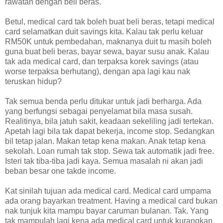
rawatan dengan beli beras.
Betul, medical card tak boleh buat beli beras, tetapi medical
card selamatkan duit savings kita. Kalau tak perlu keluar
RM50K untuk pembedahan, maknanya duit tu masih boleh
guna buat beli beras, bayar sewa, bayar susu anak. Kalau
tak ada medical card, dan terpaksa korek savings (atau
worse terpaksa berhutang), dengan apa lagi kau nak
teruskan hidup?
Tak semua benda perlu ditukar untuk jadi berharga. Ada
yang berfungsi sebagai penyelamat bila masa susah.
Realitinya, bila jatuh sakit, keadaan sekeliling jadi tertekan.
Apetah lagi bila tak dapat bekerja, income stop. Sedangkan
bil tetap jalan. Makan tetap kena makan. Anak tetap kena
sekolah. Loan rumah tak stop. Sewa tak automatik jadi free.
Isteri tak tiba-tiba jadi kaya. Semua masalah ni akan jadi
beban besar one takde income.
Kat sinilah tujuan ada medical card. Medical card umpama
ada orang bayarkan treatment. Having a medical card bukan
nak tunjuk kita mampu bayar caruman bulanan. Tak. Yang
tak mampulah lagi kena ada medical card untuk kurangkan