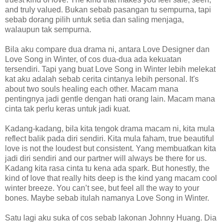
and truly valued. Bukan sebab pasangan tu sempurna, tapi
sebab dorang pilih untuk setia dan saling menjaga,
walaupun tak sempurna.
Bila aku compare dua drama ni, antara Love Designer dan
Love Song in Winter, of cos dua-dua ada kekuatan
tersendiri. Tapi yang buat Love Song in Winter lebih melekat
kat aku adalah sebab cerita cintanya lebih personal. It's
about two souls healing each other. Macam mana
pentingnya jadi gentle dengan hati orang lain. Macam mana
cinta tak perlu keras untuk jadi kuat.
Kadang-kadang, bila kita tengok drama macam ni, kita mula
reflect balik pada diri sendiri. Kita mula faham, true beautiful
love is not the loudest but consistent. Yang membuatkan kita
jadi diri sendiri and our partner will always be there for us.
Kadang kita rasa cinta tu kena ada spark. But honestly, the
kind of love that really hits deep is the kind yang macam cool
winter breeze. You can’t see, but feel all the way to your
bones. Maybe sebab itulah namanya Love Song in Winter.
Satu lagi aku suka of cos sebab lakonan Johnny Huang. Dia