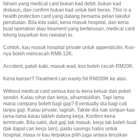
faham yang medical card bukan kad debit, bukan kad
diskaun, dan confirm bukan kad untuk beli beras. This is a
health protection card yang datang bersama pelan takaful
perubatan. Bila kita sakit, kena masuk hospital, dan kena
buat operation atau treament yang berterusan, medical card
tolong bayarkan kos rawatan tu.
Contoh, kau masuk hospital private untuk appendicitis. Kos-
nya boleh mencecah RM8-12K.
Accident, patah kaki, masuk wad, kos boleh cecah RM20K.
Kena kanser? Treatment can easily hit RM200K ke atas.
Without medical card semua kos tu kena keluar dari poket
sendiri. Kalau sihat dan kerja, alhamdulillah. Tapi lama
mana company boleh bagi gaji? Eventually dia bagi cuti
tanpa gaji. Kalau private, lagilah. Takde dia nak simpan kau
lama-lama kalau takleh datang kerja. Konfem kena
terminate. Bila sakit, duit gaji tak masuk, kerja tak boleh buat
(tak dapat cari kerja lain), pastu savings habis untuk
hospital, masa ni kau terpaksa pilih juga antara teruskan