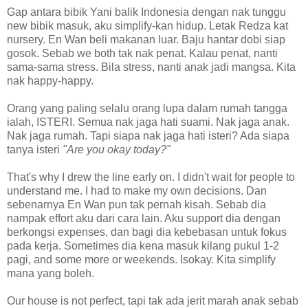
Gap antara bibik Yani balik Indonesia dengan nak tunggu
new bibik masuk, aku simplify-kan hidup. Letak Redza kat
nursery. En Wan beli makanan luar. Baju hantar dobi siap
gosok. Sebab we both tak nak penat. Kalau penat, nanti
sama-sama stress. Bila stress, nanti anak jadi mangsa. Kita
nak happy-happy.
Orang yang paling selalu orang lupa dalam rumah tangga
ialah, ISTERI. Semua nak jaga hati suami. Nak jaga anak.
Nak jaga rumah. Tapi siapa nak jaga hati isteri? Ada siapa
tanya isteri
"Are you okay today?"
That's why I drew the line early on. I didn't wait for people to
understand me. I had to make my own decisions. Dan
sebenarnya En Wan pun tak pernah kisah. Sebab dia
nampak effort aku dari cara lain. Aku support dia dengan
berkongsi expenses, dan bagi dia kebebasan untuk fokus
pada kerja. Sometimes dia kena masuk kilang pukul 1-2
pagi, and some more or weekends. Isokay. Kita simplify
mana yang boleh.
Our house is not perfect, tapi tak ada jerit marah anak sebab