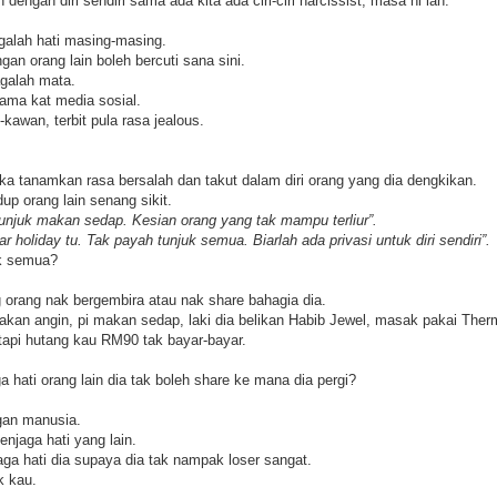
engan diri sendiri sama ada kita ada ciri-ciri narcissist, masa ni lah.
galah hati masing-masing.
an orang lain boleh bercuti sana sini.
agalah mata.
lama kat media sosial.
awan, terbit pula rasa jealous.
a tanamkan rasa bersalah dan takut dalam diri orang yang dia dengkikan.
p orang lain senang sikit.
unjuk makan sedap. Kesian orang yang tak mampu terliur”.
r holiday tu. Tak payah tunjuk semua. Biarlah ada privasi untuk diri sendiri”.
uk semua?
g orang nak bergembira atau nak share bahagia dia.
akan angin, pi makan sedap, laki dia belikan Habib Jewel, masak pakai Therm
 tapi hutang kau RM90 tak bayar-bayar.
hati orang lain dia tak boleh share ke mana dia pergi?
gan manusia.
enjaga hati yang lain.
ga hati dia supaya dia tak nampak loser sangat.
k kau.