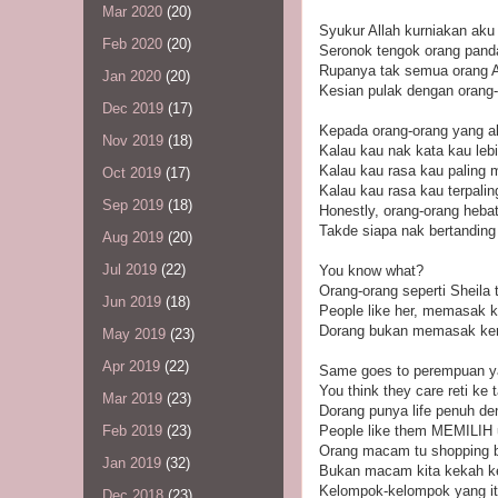
Mar 2020
(20)
Syukur Allah kurniakan aku
Feb 2020
(20)
Seronok tengok orang pand
Rupanya tak semua orang All
Jan 2020
(20)
Kesian pulak dengan orang-o
Dec 2019
(17)
Kepada orang-orang yang alw
Nov 2019
(18)
Kalau kau nak kata kau leb
Kalau kau rasa kau paling m
Oct 2019
(17)
Kalau kau rasa kau terpali
Sep 2019
(18)
Honestly, orang-orang heba
Takde siapa nak bertandin
Aug 2019
(20)
Jul 2019
(22)
You know what?
Orang-orang seperti Sheila
Jun 2019
(18)
People like her, memasak k
Dorang bukan memasak keran
May 2019
(23)
Apr 2019
(22)
Same goes to perempuan ya
You think they care reti ke 
Mar 2019
(23)
Dorang punya life penuh den
People like them MEMILIH u
Feb 2019
(23)
Orang macam tu shopping bar
Jan 2019
(32)
Bukan macam kita kekah kepa
Kelompok-kelompok yang itu
Dec 2018
(23)