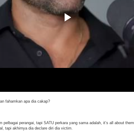
dan fahamkan apa dia cakap?
m pelbagai perangai, tapi SATU perkara yang sama adalah, it’s all about them
, tapi akhirnya dia declare diri dia victim.