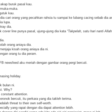
akap buruk pasal kau.
ermuka-muka.
gutuk kau.
, dia cari orang yang pecahkan rahsia tu sampai ke lubang cacing sebab dia a
ia lupa.
tray dia.
k cover line punya pasal, ujung-ujung dia kata
“Takpelah, satu hari nanti Alla
dia.
-olah orang aniaya dia.
menjaja kisah orang aniaya dia ni.
dengan orang tu dia peram.
FB newsfeed aku meriah dengan gambar orang pergi bercuti.
.
asing holiday.
k bulan ni.
ist. Why?
constant attention.
ronok bercuti, itu perkara yang dia takleh terima.
lah threat to their own self-worth.
ecially yang rapat dengan dia dapat attention lebih.