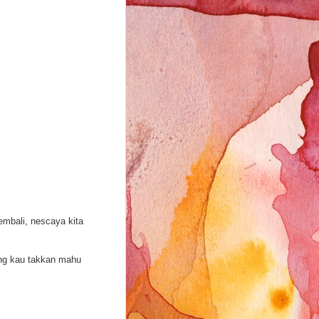
kembali, nescaya kita
yang kau takkan mahu