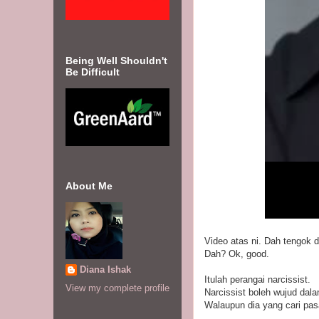
Being Well Shouldn't
Be Difficult
About Me
Video atas ni. Dah tengok 
Dah? Ok, good.
Diana Ishak
Itulah perangai narcissist.
View my complete profile
Narcissist boleh wujud dala
Walaupun dia yang cari pasal