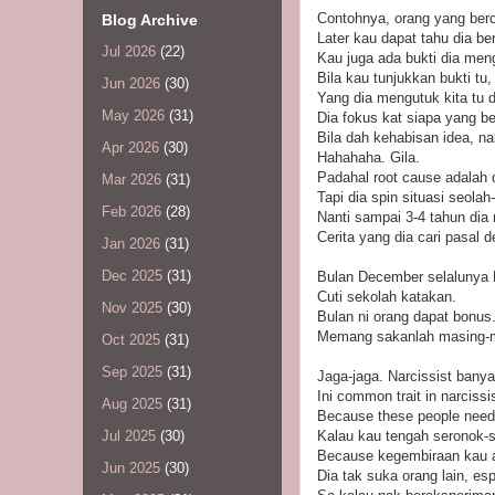
Contohnya, orang yang berc
Blog Archive
Later kau dapat tahu dia b
Jul 2026
(22)
Kau juga ada bukti dia men
Bila kau tunjukkan bukti tu
Jun 2026
(30)
Yang dia mengutuk kita tu d
May 2026
(31)
Dia fokus kat siapa yang be
Bila dah kehabisan idea, na
Apr 2026
(30)
Hahahaha. Gila.
Padahal root cause adalah 
Mar 2026
(31)
Tapi dia spin situasi seolah
Feb 2026
(28)
Nanti sampai 3-4 tahun dia 
Cerita yang dia cari pasal 
Jan 2026
(31)
Dec 2025
(31)
Bulan December selalunya 
Cuti sekolah katakan.
Nov 2025
(30)
Bulan ni orang dapat bonus
Memang sakanlah masing-m
Oct 2025
(31)
Sep 2025
(31)
Jaga-jaga. Narcissist banya
Ini common trait in narciss
Aug 2025
(31)
Because these people need 
Kalau kau tengah seronok-se
Jul 2025
(30)
Because kegembiraan kau ada
Jun 2025
(30)
Dia tak suka orang lain, esp