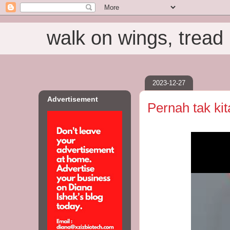
walk on wings, tread i
2023-12-27
Advertisement
Pernah tak kit