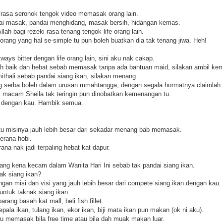
 rasa seronok tengok video memasak orang lain.
ai masak, pandai menghidang, masak bersih, hidangan kemas.
ah bagi rezeki rasa tenang tengok life orang lain.
rang yang hal se-simple tu pun boleh buatkan dia tak tenang jiwa. Heh!
ays bitter dengan life orang lain, sini aku nak cakap.
ih baik dan hebat sebab memasak tanpa ada bantuan maid, silakan ambil ke
ithali sebab pandai siang ikan, silakan menang.
ng serba boleh dalam urusan rumahtangga, dengan segala hormatnya claimla
t macam Sheila tak teringin pun dinobatkan kemenangan tu.
g dengan kau. Hambik semua.
 tu misinya jauh lebih besar dari sekadar menang bab memasak.
erana hobi.
a nak jadi terpaling hebat kat dapur.
ng kena kecam dalam Wanita Hari Ini sebab tak pandai siang ikan.
tak siang ikan?
gan misi dan visi yang jauh lebih besar dari compete siang ikan dengan kau.
ntuk taknak siang ikan.
ang basah kat mall, beli fish fillet.
la ikan, tulang ikan, ekor ikan, biji mata ikan pun makan (ok ni aku).
 memasak bila free time atau bila dah muak makan luar.