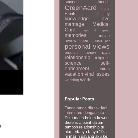
science
friends
GreenAard
halal
HIbah
holiday
knowledge
love
marriage
Medical
Card
meet & greet
memories
movie
review
open house
per
personal views
product review
raya
relationship
religious
science
self-
enrichment
umrah
vacation
viral issues
work
wedding
Popular Posts
Tanda-tanda dia tak lagi
interested dengan kita
Dulu masa belum kawen,
there is a point dalam
!
tempoh relationship tu
aku tertanya-tanya "Dia
ni masih sayang aku ke