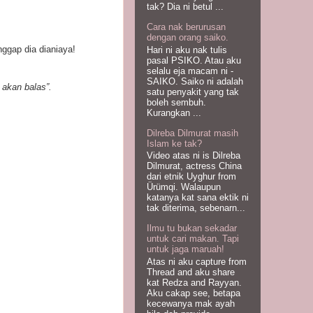
tak? Dia ni betul ...
Cara nak berurusan
dengan orang saiko.
nggap dia dianiaya!
Hari ni aku nak tulis
pasal PSIKO. Atau aku
selalu eja macam ni -
SAIKO. Saiko ni adalah
h akan balas”.
satu penyakit yang tak
boleh sembuh.
Kurangkan ...
Dilreba Dilmurat masih
Islam ke tak?
Video atas ni is Dilreba
Dilmurat, actress China
dari etnik Uyghur from
Ürümqi. Walaupun
katanya kat sana ektik ni
tak diterima, sebenarn...
Ilmu tu bukan sekadar
untuk cari makan. Tapi
untuk jaga maruah!
Atas ni aku capture from
Thread and aku share
kat Redza and Rayyan.
Aku cakap see, betapa
kecewanya mak ayah