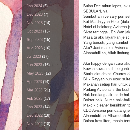
Bulan Dec tahun lepas, aku
Jan 2024
(6)
SEBULAN, ya!
Dec 2023
(7)
Sambut anniversary pun sek
Kat Mardhiyyah Hotel (dulu
Nov 2023
(14)
Hotel ni belakang Avisena j
Oct 2023
(15)
Sikat tertinggal, En Wan jal
Masa tu aku layankan je scr
Sep 2023
(15)
Yang bercuti, yang sambut
Aku? Jadi maskot Avisena.
Aug 2023
(16)
Alhamdulillah, Allah lindung
Jul 2023
(17)
Aku happy dengan cara aku
Jun 2023
(16)
Kawan-kawan silih berganti
May 2023
(12)
Starbucks dekat. Churros 
Bilik Rayyan pun exec suite
Apr 2023
(14)
Makanan setiap hari untuk 
Parking Avisena is the best
Mar 2023
(21)
Nak berulang-alik takde hal
Feb 2023
(17)
Doktor baik. Nurse baik-bai
Makcik cleaner bersihkan toi
Jan 2023
(14)
CEO Avisena pun datang jen
Dec 2022
(18)
Alhamdulillah. Alhamdulillah
Dalam kesulitan, masih ters
Nov 2022
(18)