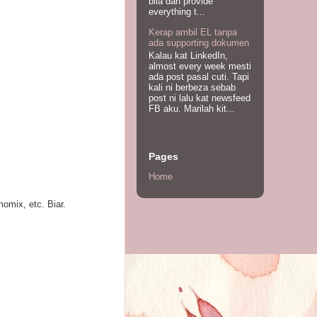
bila dah provide
everything t...
Kerap ambil EL tanpa
ada supporting dokumen
Kalau kat LinkedIn,
almost every week mesti
ada post pasal cuti. Tapi
kali ni berbeza sebab
post ni lalu kat newsfeed
FB aku. Marilah kit...
Pages
Home
omix, etc. Biar.