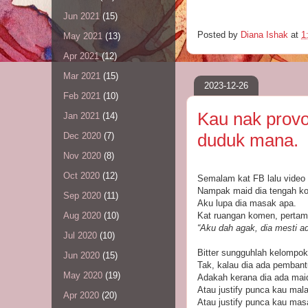
Jun 2021
(15)
Posted by
Diana Ishak
at
1
May 2021
(13)
Apr 2021
(12)
Mar 2021
(15)
2023-12-26
Feb 2021
(10)
Kau nak provo
Jan 2021
(14)
duduk mana.
Dec 2020
(7)
Nov 2020
(8)
Oct 2020
(12)
Semalam kat FB lalu video
Nampak maid dia tengah k
Sep 2020
(11)
Aku lupa dia masak apa.
Kat ruangan komen, pertama
Aug 2020
(10)
“Aku dah agak, dia mesti 
Jul 2020
(10)
Bitter sungguhlah kelompo
Jun 2020
(15)
Tak, kalau dia ada pemban
May 2020
(19)
Adakah kerana dia ada maid
Atau justify punca kau ma
Apr 2020
(20)
Atau justify punca kau mas