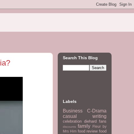
Search This Blog
dia?
Labels
Business
C-Drama
casual writing
celebration
diehard fans
family
Fleur by
discounts
food review
food
Mrs Him