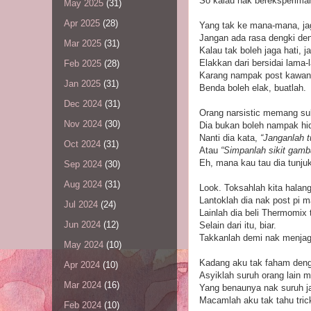
So kalau nak bereksperiman d
May 2025
(31)
Apr 2025
(28)
Yang tak ke mana-mana, ja
Jangan ada rasa dengki deng
Mar 2025
(31)
Kalau tak boleh jaga hati, j
Elakkan dari bersidai lama-
Feb 2025
(28)
Karang nampak post kawan-k
Jan 2025
(31)
Benda boleh elak, buatlah.
Dec 2024
(31)
Orang narsistic memang suk
Nov 2024
(30)
Dia bukan boleh nampak hidu
Nanti dia kata,
“Janganlah t
Oct 2024
(31)
Atau
“Simpanlah sikit gamba
Eh, mana kau tau dia tunj
Sep 2024
(30)
Aug 2024
(31)
Look. Toksahlah kita halan
Lantoklah dia nak post pi m
Jul 2024
(24)
Lainlah dia beli Thermomix
Jun 2024
(12)
Selain dari itu, biar.
Takkanlah demi nak menjaga 
May 2024
(10)
Kadang aku tak faham den
Apr 2024
(10)
Asyiklah suruh orang lain m
Mar 2024
(16)
Yang benaunya nak suruh ja
Macamlah aku tak tahu tric
Feb 2024
(10)