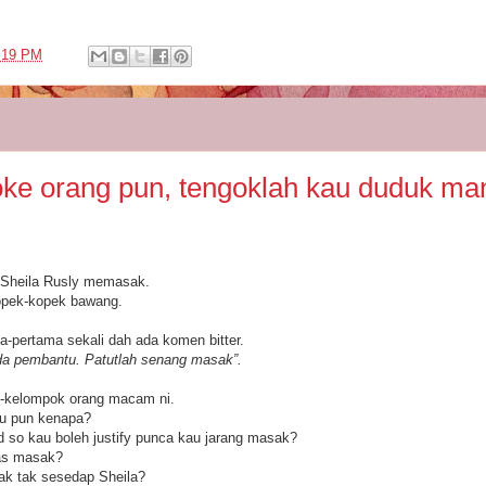
:19 PM
ke orang pun, tengoklah kau duduk ma
 Sheila Rusly memasak.
opek-kopek bawang.
-pertama sekali dah ada komen bitter.
ada pembantu. Patutlah senang masak”.
k-kelompok orang macam ni.
tu pun kenapa?
 so kau boleh justify punca kau jarang masak?
las masak?
ak tak sesedap Sheila?