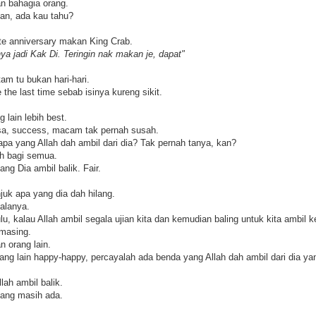
n bahagia orang.
tan, ada kau tahu?
ate anniversary makan King Crab.
ya jadi Kak Di. Teringin nak makan je, dapat"
am tu bukan hari-hari.
 the last time sebab isinya kureng sikit.
g lain lebih best.
esa, success, macam tak pernah susah.
 apa yang Allah dah ambil dari dia? Tak pernah tanya, kan?
nah bagi semua.
ng Dia ambil balik. Fair.
uk apa yang dia dah hilang.
alanya.
ulu, kalau Allah ambil segala ujian kita dan kemudian baling untuk kita ambil 
-masing.
n orang lain.
orang lain happy-happy, percayalah ada benda yang Allah dah ambil dari dia 
ah ambil balik.
yang masih ada.