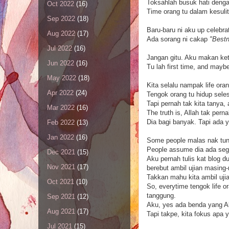
Toksahlah busuk hati denga
Oct 2022
(16)
Time orang tu dalam kesuli
Sep 2022
(18)
Baru-baru ni aku up celebr
Aug 2022
(17)
Ada sorang ni cakap
"Bestn
Jul 2022
(16)
Jangan gitu. Aku makan ket
Jun 2022
(16)
Tu lah first time, and maybe
May 2022
(18)
Kita selalu nampak life oran
Apr 2022
(24)
Tengok orang tu hidup sel
Tapi pernah tak kita tanya,
Mar 2022
(16)
The truth is, Allah tak per
Dia bagi banyak. Tapi ada ya
Feb 2022
(13)
Jan 2022
(16)
Some people malas nak tunj
People assume dia ada seg
Dec 2021
(15)
Aku pernah tulis kat blog d
Nov 2021
(17)
berebut ambil ujian masing
Takkan mahu kita ambil ujia
Oct 2021
(10)
So, everytime tengok life 
tanggung.
Sep 2021
(12)
Aku, yes ada benda yang All
Aug 2021
(17)
Tapi takpe, kita fokus apa 
Jul 2021
(15)