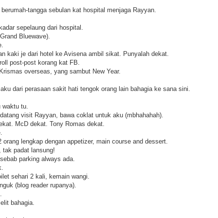
 berumah-tangga sebulan kat hospital menjaga Rayyan.
adar sepelaung dari hospital.
 Grand Bluewave).
e.
an kaki je dari hotel ke Avisena ambil sikat. Punyalah dekat.
oll post-post korang kat FB.
 Krismas overseas, yang sambut New Year.
 aku dari perasaan sakit hati tengok orang lain bahagia ke sana sini.
 waktu tu.
 datang visit Rayyan, bawa coklat untuk aku (mbhahahah).
dekat. McD dekat. Tony Romas dekat.
.
2 orang lengkap dengan appetizer, main course and dessert.
, tak padat lansung!
 sebab parking always ada.
k.
let sehari 2 kali, kemain wangi.
guk (blog reader rupanya).
.
elit bahagia.