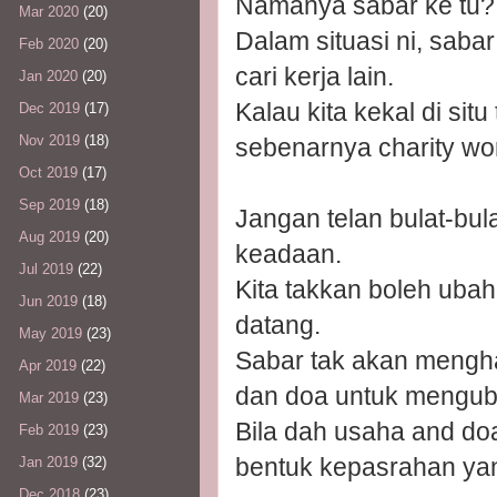
Namanya sabar ke tu?
Mar 2020
(20)
Dalam situasi ni, sabar
Feb 2020
(20)
cari kerja lain.
Jan 2020
(20)
Kalau kita kekal di sit
Dec 2019
(17)
Nov 2019
(18)
sebenarnya charity wo
Oct 2019
(17)
Sep 2019
(18)
Jangan telan bulat-bul
Aug 2019
(20)
keadaan.
Jul 2019
(22)
Kita takkan boleh uba
Jun 2019
(18)
datang.
May 2019
(23)
Sabar tak akan mengha
Apr 2019
(22)
dan doa untuk mengub
Mar 2019
(23)
Bila dah usaha and do
Feb 2019
(23)
bentuk kepasrahan yan
Jan 2019
(32)
Dec 2018
(23)