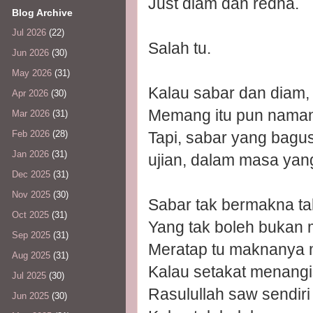
Just diam dan redha.
Blog Archive
Jul 2026
(22)
Salah tu.
Jun 2026
(30)
May 2026
(31)
Kalau sabar dan diam,
Apr 2026
(30)
Memang itu pun naman
Mar 2026
(31)
Tapi, sabar yang bagus 
Feb 2026
(28)
Jan 2026
(31)
ujian, dalam masa yan
Dec 2025
(31)
Nov 2025
(30)
Sabar tak bermakna ta
Oct 2025
(31)
Yang tak boleh bukan 
Sep 2025
(31)
Meratap tu maknanya m
Aug 2025
(31)
Kalau setakat menangis
Jul 2025
(30)
Rasulullah saw sendir
Jun 2025
(30)