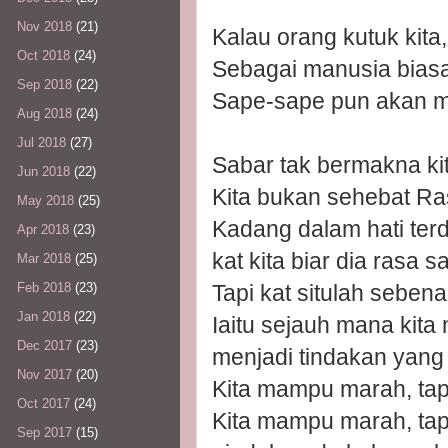
Nov 2018
(21)
Kalau orang kutuk kit
Oct 2018
(24)
Sebagai manusia biasa,
Sep 2018
(22)
Sape-sape pun akan m
Aug 2018
(24)
Jul 2018
(27)
Sabar tak bermakna ki
Jun 2018
(22)
Kita bukan sehebat Ra
May 2018
(25)
Kadang dalam hati ter
Apr 2018
(23)
kat kita biar dia rasa sa
Mar 2018
(25)
Tapi kat situlah seben
Feb 2018
(23)
Jan 2018
(22)
Iaitu sejauh mana kit
Dec 2017
(23)
menjadi tindakan yang 
Nov 2017
(20)
Kita mampu marah, tapi
Oct 2017
(24)
Kita mampu marah, tapi
Sep 2017
(15)