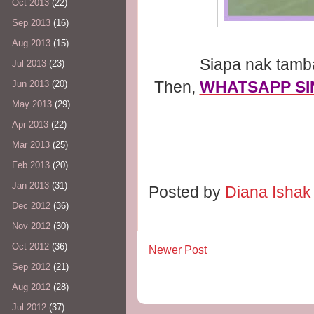
Oct 2013
(22)
Sep 2013
(16)
Aug 2013
(15)
Siapa nak tamb
Jul 2013
(23)
Then,
WHATSAPP SI
Jun 2013
(20)
May 2013
(29)
Apr 2013
(22)
Mar 2013
(25)
Feb 2013
(20)
Jan 2013
(31)
Posted by
Diana Isha
Dec 2012
(36)
Nov 2012
(30)
Oct 2012
(36)
Newer Post
Sep 2012
(21)
Aug 2012
(28)
Jul 2012
(37)