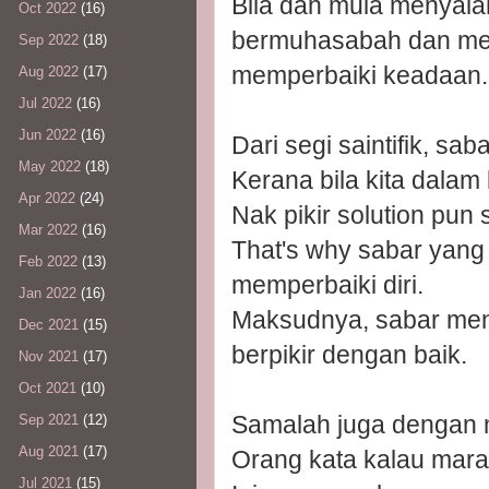
Bila dah mula menyala
Oct 2022
(16)
bermuhasabah dan menc
Sep 2022
(18)
memperbaiki keadaan.
Aug 2022
(17)
Jul 2022
(16)
Jun 2022
(16)
Dari segi saintifik, sa
May 2022
(18)
Kerana bila kita dalam 
Apr 2022
(24)
Nak pikir solution pun
Mar 2022
(16)
That's why sabar yang
Feb 2022
(13)
memperbaiki diri.
Jan 2022
(16)
Maksudnya, sabar menu
Dec 2021
(15)
berpikir dengan baik.
Nov 2021
(17)
Oct 2021
(10)
Samalah juga dengan 
Sep 2021
(12)
Aug 2021
(17)
Orang kata kalau marah
Jul 2021
(15)