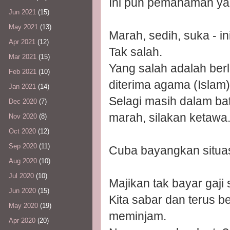
Ini pun pemahaman ya
Jun 2021
(15)
May 2021
(13)
Marah, sedih, suka - i
Apr 2021
(12)
Tak salah.
Mar 2021
(15)
Yang salah adalah ber
Feb 2021
(10)
diterima agama (Islam)
Jan 2021
(14)
Selagi masih dalam ba
Dec 2020
(7)
marah, silakan ketawa
Nov 2020
(8)
Oct 2020
(12)
Sep 2020
(11)
Cuba bayangkan situas
Aug 2020
(10)
Jul 2020
(10)
Majikan tak bayar gaji
Jun 2020
(15)
Kita sabar dan terus 
May 2020
(19)
meminjam.
Apr 2020
(20)