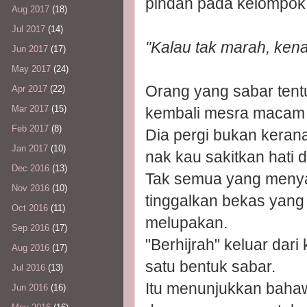
pindah pada kelompok 
Aug 2017
(18)
Jul 2017
(14)
"Kalau tak marah, ken
Jun 2017
(17)
May 2017
(24)
Orang yang sabar tent
Apr 2017
(22)
Mar 2017
(15)
kembali mesra macam 
Feb 2017
(8)
Dia pergi bukan keran
Jan 2017
(10)
nak kau sakitkan hati di
Dec 2016
(13)
Tak semua yang menyak
Nov 2016
(10)
tinggalkan bekas yang
Oct 2016
(11)
melupakan.
Sep 2016
(17)
"Berhijrah" keluar dar
Aug 2016
(17)
satu bentuk sabar.
Jul 2016
(13)
Itu menunjukkan baha
Jun 2016
(16)