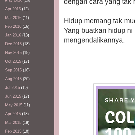
dengan cara yang tak
May 2016
(16)
Apr 2016
(12)
Mar 2016
(11)
Hidup memang tak mu
Feb 2016
(16)
Yang buatkan hidup ni j
Jan 2016
(13)
mengendalikannya.
Dec 2015
(18)
Nov 2015
(18)
Oct 2015
(17)
Sep 2015
(16)
Aug 2015
(20)
Jul 2015
(19)
Jun 2015
(17)
May 2015
(11)
Apr 2015
(18)
Mar 2015
(19)
Feb 2015
(18)