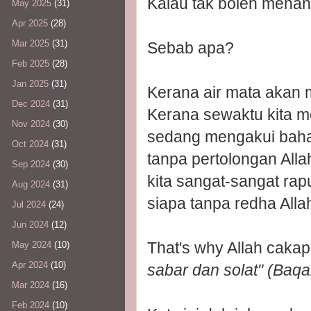
Kalau tak boleh menan
May 2025
(31)
Apr 2025
(28)
Mar 2025
(31)
Sebab apa?
Feb 2025
(28)
Jan 2025
(31)
Kerana air mata akan 
Dec 2024
(31)
Kerana sewaktu kita 
Nov 2024
(30)
sedang mengakui baha
Oct 2024
(31)
tanpa pertolongan Alla
Sep 2024
(30)
kita sangat-sangat rap
Aug 2024
(31)
siapa tanpa redha Alla
Jul 2024
(24)
Jun 2024
(12)
That's why Allah cakap
May 2024
(10)
Apr 2024
(10)
sabar dan solat" (Baqa
Mar 2024
(16)
Feb 2024
(10)