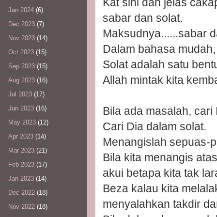
Kat sini dah jelas cak
Jan 2024
(6)
sabar dan solat.
Dec 2023
(7)
Maksudnya......sabar d
Nov 2023
(14)
Dalam bahasa mudah, D
Oct 2023
(15)
Solat adalah satu bent
Sep 2023
(15)
Allah mintak kita kem
Aug 2023
(16)
Jul 2023
(17)
Bila ada masalah, cari 
Jun 2023
(16)
May 2023
(12)
Cari Dia dalam solat.
Apr 2023
(14)
Menangislah sepuas-p
Mar 2023
(21)
Bila kita menangis ata
Feb 2023
(17)
akui betapa kita tak la
Jan 2023
(14)
Beza kalau kita melala
Dec 2022
(18)
menyalahkan takdir da
Nov 2022
(18)