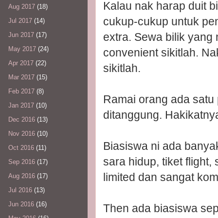
Kalau nak harap duit 
Aug 2017
(18)
cukup-cukup untuk pen
Jul 2017
(14)
extra. Sewa bilik yang
Jun 2017
(17)
May 2017
(24)
convenient sikitlah. N
Apr 2017
(22)
sikitlah.
Mar 2017
(15)
Feb 2017
(8)
Ramai orang ada satu 
Jan 2017
(10)
ditanggung. Hakikatnya
Dec 2016
(13)
Nov 2016
(10)
Biasiswa ni ada banyak
Oct 2016
(11)
sara hidup, tiket fligh
Sep 2016
(17)
limited dan sangat komp
Aug 2016
(17)
Jul 2016
(13)
Jun 2016
(16)
Then ada biasiswa sepa