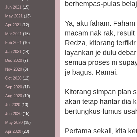
berhempas-pulas belajar
Jun 2021
(15)
May 2021
(13)
Ya, aku faham. Faham 
Apr 2021
(12)
macam nak rak, result 
Mar 2021
(15)
Redza, kitorang terfik
Feb 2021
(10)
layankan je dulu deba
Jan 2021
(14)
Dec 2020
(7)
semua proses ni supaya
Nov 2020
(8)
je bagus. Ramai.
Oct 2020
(12)
Sep 2020
(11)
Kitorang simpan plan 
Aug 2020
(10)
akan tetap hantar dia 
Jul 2020
(10)
bertungkus-lumus usaha
Jun 2020
(15)
May 2020
(19)
Pertama sekali, kita ke
Apr 2020
(20)