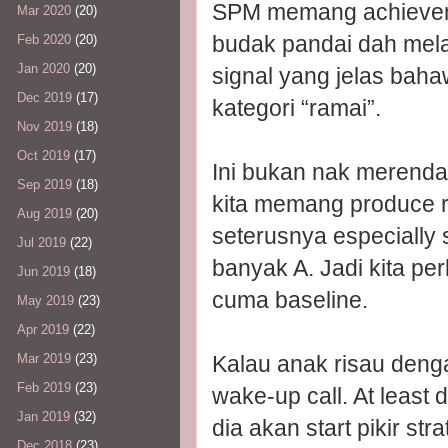
SPM memang achieveme
Mar 2020
(20)
budak pandai dah melam
Feb 2020
(20)
Jan 2020
(20)
signal yang jelas bah
Dec 2019
(17)
kategori “ramai”.
Nov 2019
(18)
Oct 2019
(17)
Ini bukan nak merendah
Sep 2019
(18)
kita memang produce ra
Aug 2019
(20)
seterusnya especially
Jul 2019
(22)
banyak A. Jadi kita pe
Jun 2019
(18)
cuma baseline.
May 2019
(23)
Apr 2019
(22)
Kalau anak risau denga
Mar 2019
(23)
Feb 2019
(23)
wake-up call. At least d
Jan 2019
(32)
dia akan start pikir str
Dec 2018
(23)