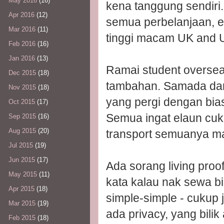
May 2016
(16)
kena tanggung sendiri.
Apr 2016
(12)
semua perbelanjaan, e
Mar 2016
(11)
tinggi macam UK and 
Feb 2016
(16)
Jan 2016
(13)
Ramai student overse
Dec 2015
(18)
tambahan. Samada dari 
Nov 2015
(18)
yang pergi dengan bias
Oct 2015
(17)
Semua ingat elaun cuk
Sep 2015
(16)
Aug 2015
(20)
transport semuanya ma
Jul 2015
(19)
Jun 2015
(17)
Ada sorang living proo
May 2015
(11)
kata kalau nak sewa bil
Apr 2015
(18)
simple-simple - cukup j
Mar 2015
(19)
ada privacy, yang bilik
Feb 2015
(18)