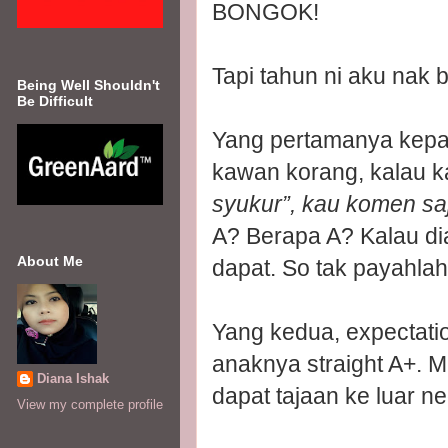
BONGOK!
Tapi tahun ni aku nak b
Being Well Shouldn't
Be Difficult
Yang pertamanya kepa
kawan korang, kalau 
syukur”, kau komen sa
A? Berapa A? Kalau dia
About Me
dapat. So tak payahla
Yang kedua, expectatio
anaknya straight A+. 
Diana Ishak
dapat tajaan ke luar n
View my complete profile