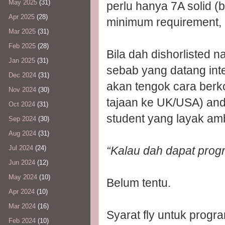
May 2025
(31)
perlu hanya 7A solid (
Apr 2025
(28)
minimum requirement,
Mar 2025
(31)
Feb 2025
(28)
Bila dah dishorlisted n
Jan 2025
(31)
sebab yang datang int
Dec 2024
(31)
akan tengok cara berko
Nov 2024
(30)
tajaan ke UK/USA) and y
Oct 2024
(31)
student yang layak am
Sep 2024
(30)
Aug 2024
(31)
“Kalau dah dapat prog
Jul 2024
(24)
Jun 2024
(12)
May 2024
(10)
Belum tentu.
Apr 2024
(10)
Mar 2024
(16)
Syarat fly untuk program
Feb 2024
(10)