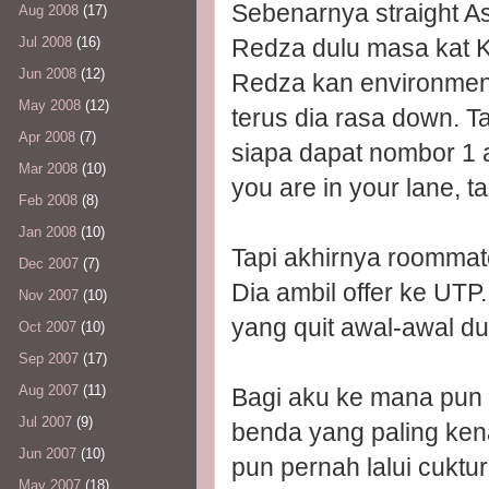
Sebenarnya straight A
Aug 2008
(17)
Redza dulu masa kat 
Jul 2008
(16)
Jun 2008
(12)
Redza kan environmen
May 2008
(12)
terus dia rasa down. T
Apr 2008
(7)
siapa dapat nombor 1 at
Mar 2008
(10)
you are in your lane, 
Feb 2008
(8)
Jan 2008
(10)
Tapi akhirnya roommate
Dec 2007
(7)
Dia ambil offer ke UTP
Nov 2007
(10)
yang quit awal-awal du
Oct 2007
(10)
Sep 2007
(17)
Aug 2007
(11)
Bagi aku ke mana pun a
Jul 2007
(9)
benda yang paling ke
Jun 2007
(10)
pun pernah lalui cuktu
May 2007
(18)