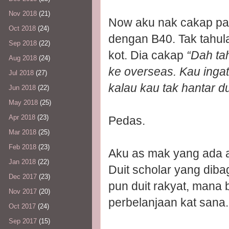
Nov 2018
(21)
Now aku nak cakap pa
Oct 2018
(24)
dengan B40. Tak tahula
Sep 2018
(22)
kot. Dia cakap
“Dah ta
Aug 2018
(24)
ke overseas. Kau ingat
Jul 2018
(27)
kalau kau tak hantar du
Jun 2018
(22)
May 2018
(25)
Apr 2018
(23)
Pedas.
Mar 2018
(25)
Feb 2018
(23)
Aku as mak yang ada a
Jan 2018
(22)
Duit scholar yang dib
Dec 2017
(23)
pun duit rakyat, mana b
Nov 2017
(20)
perbelanjaan kat sana.
Oct 2017
(24)
Sep 2017
(15)