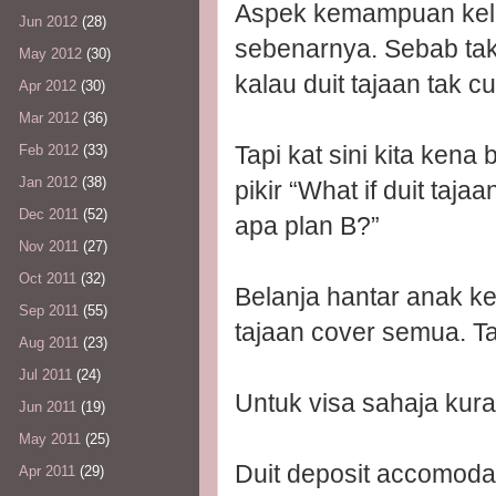
Aspek kemampuan keluar
Jun 2012
(28)
sebenarnya. Sebab ta
May 2012
(30)
kalau duit tajaan tak c
Apr 2012
(30)
Mar 2012
(36)
Tapi kat sini kita kena
Feb 2012
(33)
Jan 2012
(38)
pikir “What if duit taj
Dec 2011
(52)
apa plan B?”
Nov 2011
(27)
Oct 2011
(32)
Belanja hantar anak ke
Sep 2011
(55)
tajaan cover semua. T
Aug 2011
(23)
Jul 2011
(24)
Untuk visa sahaja kur
Jun 2011
(19)
May 2011
(25)
Duit deposit accomodat
Apr 2011
(29)