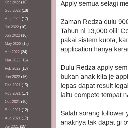
Apply semua selagi me
Oct 2022
(16)
Sep 2022
(18)
Aug 2022
(17)
Zaman Redza dulu 9000 
Jul 2022
(16)
Tahun ni 13,000 oiii! C
Jun 2022
(16)
pakai sistem kuota, ka
May 2022
(18)
application hanya keran
Apr 2022
(24)
Mar 2022
(16)
Dulu Redza apply semu
Feb 2022
(13)
bukan anak kita je app
Jan 2022
(16)
lepas dapat result leg
Dec 2021
(15)
iaitu compete tempat na
Nov 2021
(17)
Oct 2021
(10)
Sep 2021
(12)
Salah sorang follower 
Aug 2021
(17)
anaknya tak dapat gi
Jul 2021
(15)