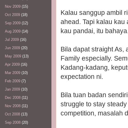
Nov 2009
(15)
Kalau sanggup ambil ri
Oct 2009
(18)
ahead. Tapi kalau ka
Sep 2009
(12)
kau pandai, itu bahaya
Aug 2009
(14)
Jul 2009
(16)
Bila dapat straight As, 
Jun 2009
(20)
May 2009
(13)
Family especially. Sem
Apr 2009
(16)
Kadang-kadang, keputu
Mar 2009
(10)
expectation ni.
Feb 2009
(7)
Jan 2009
(10)
Bila tuan badan sendiri
Dec 2008
(11)
struggle to stay stead
Nov 2008
(11)
competition, masalah d
Oct 2008
(13)
Sep 2008
(20)