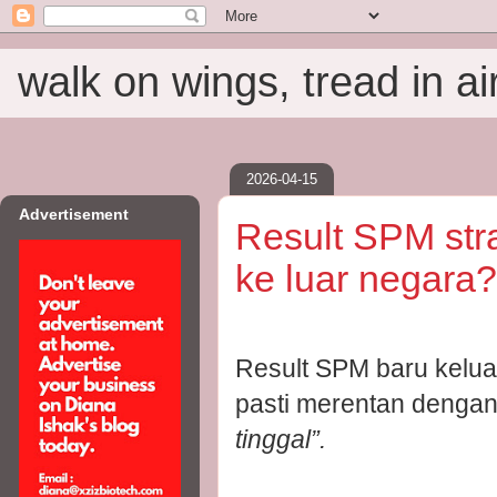
walk on wings, tread in ai
2026-04-15
Advertisement
Result SPM str
ke luar negara?
Result SPM baru keluar
pasti merentan dengan
tinggal”.