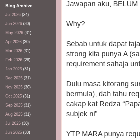
Jawapan aku, BELUM
Blog Archive
Jul 2026
(24)
Why?
Jun 2026
(30)
May 2026
(31)
Apr 2026
(30)
Sebab untuk dapat taja
Mar 2026
(31)
strong kita punya A (s
Feb 2026
(28)
requirement sahaja u
Jan 2026
(31)
Dec 2025
(31)
Dulu masa kitorang s
Nov 2025
(30)
bermula), dah tahu re
Oct 2025
(31)
cakap kat Redza “Papa 
Sep 2025
(31)
subjek ni”
Aug 2025
(31)
Jul 2025
(30)
YTP MARA punya requi
Jun 2025
(30)