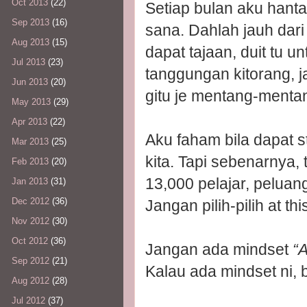
Oct 2013
(22)
Setiap bulan aku hantar
Sep 2013
(16)
sana. Dahlah jauh dari
Aug 2013
(15)
dapat tajaan, duit tu 
Jul 2013
(23)
tanggungan kitorang, j
Jun 2013
(20)
gitu je mentang-mentan
May 2013
(29)
Apr 2013
(22)
Aku faham bila dapat str
Mar 2013
(25)
kita. Tapi sebenarnya,
Feb 2013
(20)
13,000 pelajar, peluan
Jan 2013
(31)
Dec 2012
(36)
Jangan pilih-pilih at t
Nov 2012
(30)
Oct 2012
(36)
Jangan ada mindset
“A
Sep 2012
(21)
Kalau ada mindset ni, 
Aug 2012
(28)
Jul 2012
(37)