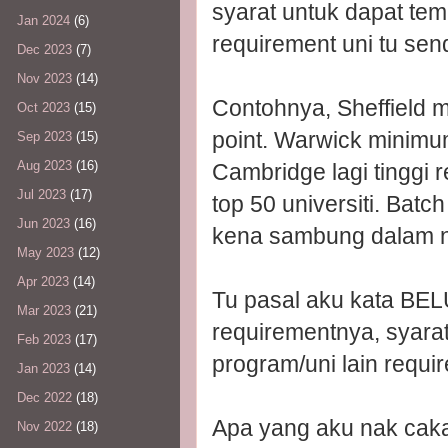
syarat untuk dapat tem
Jan 2024
(6)
requirement uni tu send
Dec 2023
(7)
Nov 2023
(14)
Contohnya, Sheffield 
Oct 2023
(15)
point. Warwick minimum
Sep 2023
(15)
Aug 2023
(16)
Cambridge lagi tinggi
Jul 2023
(17)
top 50 universiti. Batc
Jun 2023
(16)
kena sambung dalam ne
May 2023
(12)
Apr 2023
(14)
Tu pasal aku kata BEL
Mar 2023
(21)
requirementnya, syarat
Feb 2023
(17)
program/uni lain requi
Jan 2023
(14)
Dec 2022
(18)
Apa yang aku nak ca
Nov 2022
(18)