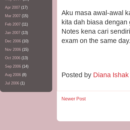
Apr 2007
(17)
Aku masa awal-awal kat
Mar 2007
(15)
kita dah biasa dengan 
Feb 2007
(11)
Notes kena cari sendir
Jan 2007
(13)
exam on the same day. 
Dec 2006
(10)
Nov 2006
(15)
Oct 2006
(13)
Sep 2006
(14)
Posted by
Diana Isha
Aug 2006
(8)
Jul 2006
(1)
Newer Post