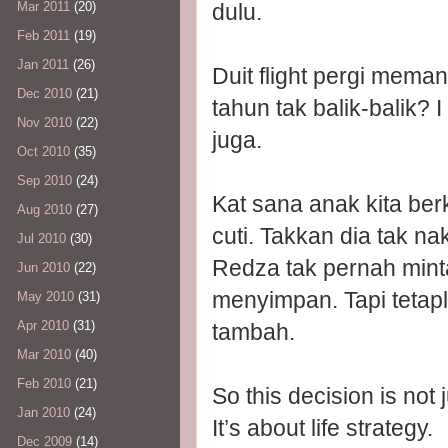
dulu.
Mar 2011
(20)
Feb 2011
(19)
Jan 2011
(26)
Duit flight pergi mem
Dec 2010
(21)
tahun tak balik-balik? I
Nov 2010
(22)
juga.
Oct 2010
(35)
Sep 2010
(24)
Kat sana anak kita be
Aug 2010
(27)
cuti. Takkan dia tak na
Jul 2010
(30)
Redza tak pernah minta
Jun 2010
(22)
menyimpan. Tapi tetapl
May 2010
(31)
Apr 2010
(31)
tambah.
Mar 2010
(40)
Feb 2010
(21)
So this decision is not
Jan 2010
(24)
It’s about life strategy.
Dec 2009
(14)