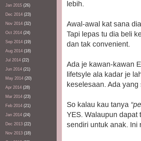
lebih.
Jan 2015
(26)
Dec 2014
(23)
Awal-awal kat sana dia 
Nov 2014
(32)
Tapi lepas tu dia beli 
Oct 2014
(24)
Sep 2014
(19)
dan tak convenient.
Aug 2014
(18)
Jul 2014
(22)
Ada je kawan-kawan E
Jun 2014
(21)
lifetsyle ala kadar je 
May 2014
(20)
keselesaan. Ada yang 
Apr 2014
(28)
Mar 2014
(23)
So kalau kau tanya
“pe
Feb 2014
(21)
YES. Walaupun dapat t
Jan 2014
(24)
sendiri untuk anak. Ini r
Dec 2013
(22)
Nov 2013
(18)