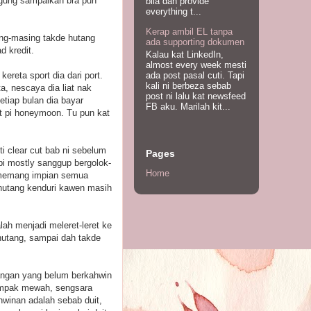
nggung sampaikan bra pun
bila dah provide
everything t...
Kerap ambil EL tanpa
ng-masing takde hutang
ada supporting dokumen
d kredit.
Kalau kat LinkedIn,
almost every week mesti
ada post pasal cuti. Tapi
ereta sport dia dari port.
kali ni berbeza sebab
a, nescaya dia liat nak
post ni lalu kat newsfeed
etiap bulan dia bayar
FB aku. Marilah kit...
t pi honeymoon. Tu pun kat
i clear cut bab ni sebelum
Pages
api mostly sanggup bergolok-
Home
nd memang impian semua
 hutang kenduri kawen masih
ah menjadi meleret-leret ke
 hutang, sampai dah takde
angan yang belum berkahwin
ampak mewah, sengsara
winan adalah sebab duit,