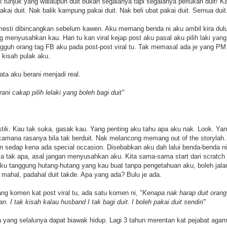
 tunjuk yang walaupun duit bukan segalanya tapi segalanya perlukan duit! Kau
akai duit. Nak balik kampung pakai duit. Nak beli ubat pakai duit. Semua duit
sti dibincangkan sebelum kawen. Aku memang benda ni aku ambil kira dulu.
g menyusahkan kau. Hari tu kan viral kejap post aku pasal aku pilih laki yan
gguh orang tag FB aku pada post-post viral tu. Tak memasal ada je yang P
h kisah pulak aku.
ata aku berani menjadi real.
ni cakap pilih lelaki yang boleh bagi duit"
listik. Kau tak suka, gasak kau. Yang penting aku tahu apa aku nak. Look. Ya
amana rasanya bila tak berduit. Nak melancong memang out of the storylah. 
n sedap kena ada special occasion. Disebabkan aku dah lalui benda-benda n
ya tak apa, asal jangan menyusahkan aku. Kita sama-sama start dari scratch
 aku tanggung hutang-hutang yang kau buat tanpa pengetahuan aku, boleh jala
mahal, padahal duit takde. Apa yang ada? Bulu je ada.
ng komen kat post viral tu, ada satu komen ni,
"Kenapa nak harap duit orang
. I tak kisah kalau husband I tak bagi duit. I boleh pakai duit sendiri"
yang selalunya dapat biawak hidup. Lagi 3 tahun merentan kat pejabat agam