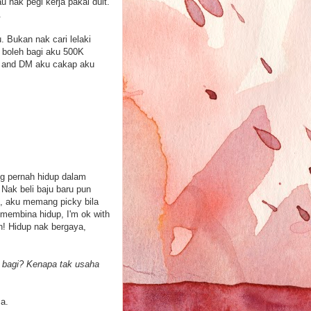
 nak pegi kerja pakai duit.
.
 Bukan nak cari lelaki
g boleh bagi aku 500K
M and DM aku cakap aku
ng pernah hidup dalam
Nak beli baju baru pun
i, aku memang picky bila
 membina hidup, I'm ok with
n! Hidup nak bergaya,
 bagi? Kenapa tak usaha
a.