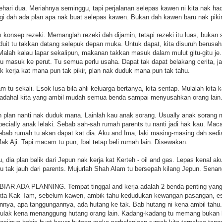
ehari dua. Meriahnya seminggu, tapi perjalanan selepas kawen ni kita nak ha
i dah ada plan apa nak buat selepas kawen. Bukan dah kawen baru nak pikir
konsep rezeki. Memanglah rezeki dah dijamin, tetapi rezeki itu luas, bukan 
 duit tu takkan datang selepuk depan muka. Untuk dapat, kita disuruh berusa
. Malah kalau lapar sekalipun, makanan takkan masuk dalam mulut gitu-gitu j
 masuk ke perut. Tu semua perlu usaha. Dapat tak dapat belakang cerita, jan
k kerja kat mana pun tak pikir, plan nak duduk mana pun tak tahu.
 tu sekali. Esok lusa bila ahli keluarga bertanya, kita sentap. Mulalah kita k
 Padahal kita yang ambil mudah semua benda sampai menyusahkan orang lain
 plan nanti nak duduk mana. Lainlah kau anak sorang. Usually anak sorang 
ecially anak lelaki. Sebab sah-sah rumah parents tu nanti jadi hak kau. Mac
sebab rumah tu akan dapat kat dia. Aku and Ima, laki masing-masing dah sedia
ak Aji. Tapi macam tu pun, Ibal tetap beli rumah lain. Disewakan.
ia plan balik dari Jepun nak kerja kat Kerteh - oil and gas. Lepas kenal aku,
u tak jauh dari parents. Mujurlah Shah Alam tu bersepah kilang Jepun. Senang
- BIAR ADA PLANNING. Tempat tinggal and kerja adalah 2 benda penting yan
kata Kak Tam, sebelum kawen, ambik tahu kedudukan kewangan pasangan, es
nnya, apa tanggungannya, ada hutang ke tak. Bab hutang ni kena ambil tahu.
 pulak kena menanggung hutang orang lain. Kadang-kadang tu memang bukan