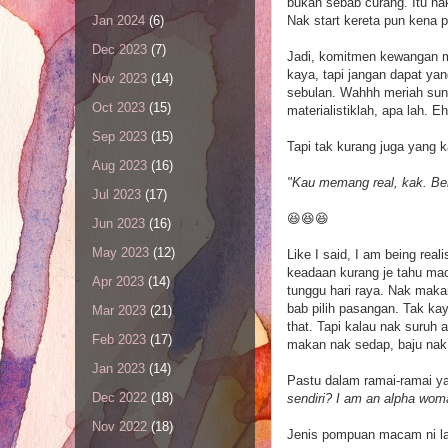
bukan sebab curang. Itu nak
Nak start kereta pun kena p
Jan 2024
(6)
Dec 2023
(7)
Jadi, komitmen kewangan me
kaya, tapi jangan dapat yan
Nov 2023
(14)
sebulan. Wahhh meriah sun
Oct 2023
(15)
materialistiklah, apa lah. E
Sep 2023
(15)
Tapi tak kurang juga yang k
Aug 2023
(16)
"Kau memang real, kak. Bera
Jul 2023
(17)
😆😆😆
Jun 2023
(16)
May 2023
(12)
Like I said, I am being rea
keadaan kurang je tahu mac
Apr 2023
(14)
tunggu hari raya. Nak maka
bab pilih pasangan. Tak ka
Mar 2023
(21)
that. Tapi kalau nak suruh
Feb 2023
(17)
makan nak sedap, baju nak 
Jan 2023
(14)
Pastu dalam ramai-ramai ya
Dec 2022
(18)
sendiri? I am an alpha woman
Nov 2022
(18)
Jenis pompuan macam ni la 