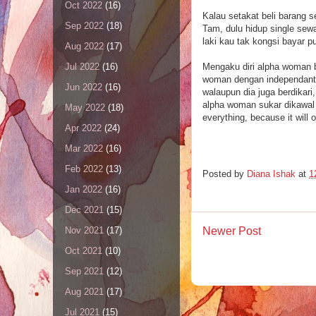
Oct 2022
(16)
Kalau setakat beli barang se
Sep 2022
(18)
Tam, dulu hidup single se
laki kau tak kongsi bayar 
Aug 2022
(17)
Mengaku diri alpha woman b
Jul 2022
(16)
woman dengan independant
Jun 2022
(16)
walaupun dia juga berdikari
alpha woman sukar dikawal 
May 2022
(18)
everything, because it will 
Apr 2022
(24)
Mar 2022
(16)
Feb 2022
(13)
Posted by
Diana Ishak
at
1
Jan 2022
(16)
Dec 2021
(15)
Newer Post
Nov 2021
(17)
Oct 2021
(10)
Sep 2021
(12)
Aug 2021
(17)
Jul 2021
(15)