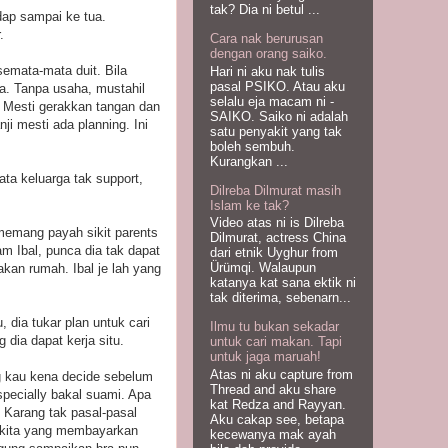
tak? Dia ni betul ...
dap sampai ke tua.
.
Cara nak berurusan
dengan orang saiko.
semata-mata duit. Bila
Hari ni aku nak tulis
pasal PSIKO. Atau aku
ha. Tanpa usaha, mustahil
selalu eja macam ni -
e. Mesti gerakkan tangan dan
SAIKO. Saiko ni adalah
ji mesti ada planning. Ini
satu penyakit yang tak
boleh sembuh.
Kurangkan ...
ata keluarga tak support,
Dilreba Dilmurat masih
.
Islam ke tak?
Video atas ni is Dilreba
memang payah sikit parents
Dilmurat, actress China
am Ibal, punca dia tak dapat
dari etnik Uyghur from
Ürümqi. Walaupun
kan rumah. Ibal je lah yang
katanya kat sana ektik ni
tak diterima, sebenarn...
 dia tukar plan untuk cari
Ilmu tu bukan sekadar
 dia dapat kerja situ.
untuk cari makan. Tapi
untuk jaga maruah!
Atas ni aku capture from
g kau kena decide sebelum
Thread and aku share
pecially bakal suami. Apa
kat Redza and Rayyan.
 Karang tak pasal-pasal
Aku cakap see, betapa
 kita yang membayarkan
kecewanya mak ayah