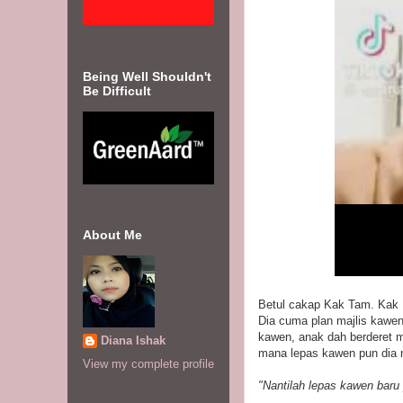
Being Well Shouldn't
Be Difficult
About Me
Betul cakap Kak Tam. Kak D
Dia cuma plan majlis kawen 
kawen, anak dah berderet m
Diana Ishak
mana lepas kawen pun dia n
View my complete profile
"Nantilah lepas kawen baru 