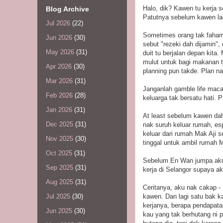
Halo, dik? Kawen tu kerja s
Blog Archive
Patutnya sebelum kawen lag
Jul 2026
(22)
Sometimes orang tak faham 
Jun 2026
(30)
sebut "rezeki dah dijamin",
May 2026
(31)
duit tu berjalan depan kita
mulut untuk bagi makanan tu
Apr 2026
(30)
planning pun takde. Plan na
Mar 2026
(31)
Janganlah gamble life macam
Feb 2026
(28)
keluarga tak bersatu hati.
Jan 2026
(31)
At least sebelum kawen dah
Dec 2025
(31)
nak suruh keluar rumah, esp
keluar dari rumah Mak Aji 
Nov 2025
(30)
tinggal untuk ambil rumah M
Oct 2025
(31)
Sebelum En Wan jumpa aku, d
Sep 2025
(31)
kerja di Selangor supaya ak
Aug 2025
(31)
Ceritanya, aku nak cakap 
kawen. Dan lagi satu bak 
Jul 2025
(30)
kerjanya, berapa pendapata
Jun 2025
(30)
kau yang tak berhutang ni