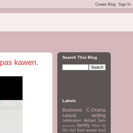
Search This Blog
epas kawen.
Labels
Business
C-Drama
casual writing
celebration
diehard fans
family
Fleur by
discounts
food review
food
Mrs Him