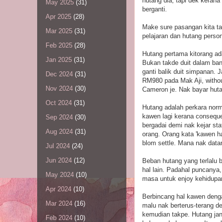
hutang dia, tapi dek keran
May 2025
(31)
berganti.
Apr 2025
(28)
Make sure pasangan kita t
Mar 2025
(31)
pelajaran dan hutang perso
Feb 2025
(28)
Hutang pertama kitorang ada
Jan 2025
(31)
Bukan takde duit dalam ban
ganti balik duit simpanan. J
Dec 2024
(31)
RM980 pada Mak Aji, withou
Nov 2024
(30)
Cameron je. Nak bayar hut
Oct 2024
(31)
Hutang adalah perkara norm
kawen lagi kerana consequen
Sep 2024
(30)
bergadai demi nak kejar st
Aug 2024
(31)
orang. Orang kata 'kawen h
blom settle. Mana nak datan
Jul 2024
(24)
Jun 2024
(12)
Beban hutang yang terlalu 
hal lain. Padahal puncanya,
May 2024
(10)
masa untuk enjoy kehidupan
Apr 2024
(10)
Berbincang hal kawen deng
Mar 2024
(16)
malu nak berterus-terang 
kemudian takpe. Hutang jan
Feb 2024
(10)