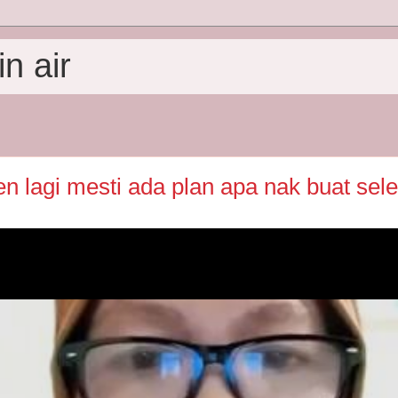
n air
 lagi mesti ada plan apa nak buat sel