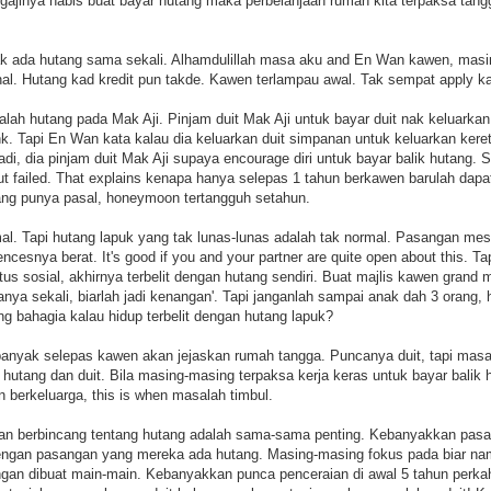
a gajinya habis buat bayar hutang maka perbelanjaan rumah kita terpaksa ta
ak ada hutang sama sekali. Alhamdulillah masa aku and En Wan kawen, masi
nal. Hutang kad kredit pun takde. Kawen terlampau awal. Tak sempat apply ka
lah hutang pada Mak Aji. Pinjam duit Mak Aji untuk bayar duit nak keluarkan k
k. Tapi En Wan kata kalau dia keluarkan duit simpanan untuk keluarkan keret
adi, dia pinjam duit Mak Aji supaya encourage diri untuk bayar balik hutang. S
t failed. That explains kenapa hanya selepas 1 tahun berkawen barulah dapa
ang punya pasal, honeymoon tertangguh setahun.
al. Tapi hutang lapuk yang tak lunas-lunas adalah tak normal. Pasangan mest
cesnya berat. It's good if you and your partner are quite open about this. T
atus sosial, akhirnya terbelit dengan hutang sendiri. Buat majlis kawen gra
anya sekali, biarlah jadi kenangan'. Tapi janganlah sampai anak dah 3 orang,
g bahagia kalau hidup terbelit dengan hutang lapuk?
banyak selepas kawen akan jejaskan rumah tangga. Puncanya duit, tapi masal
 hutang dan duit. Bila masing-masing terpaksa kerja keras untuk bayar balik
 berkeluarga, this is when masalah timbul.
an berbincang tentang hutang adalah sama-sama penting. Kebanyakkan pas
dengan pasangan yang mereka ada hutang. Masing-masing fokus pada biar n
gan dibuat main-main. Kebanyakkan punca penceraian di awal 5 tahun perkah