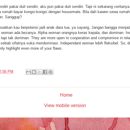
ndiri pakai duit sendiri, aku pun pakai duit sendiri. Tapi ni sekarang ceritan
wa rumah bayar kongsi-kongsi dengan housemate. Bila dah kawen sewa rumah
pun. Sanggup?
uatkan kau berpotensi jadi anak dara tua, ya sayang. Jangan bangga menja
 woman ada bezanya. Alpha woman orangnya keras kepala, dan dominan. I
, tapi tak dominan. They are more open to cooperation and compromise in relat
sebab sifatnya suka mendominasi. Independant woman lebih fleksibel. So, do
only highlight even more of your flaws.
2:56 PM
Home
View mobile version