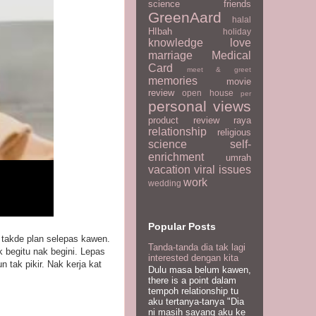
science
friends
GreenAard
halal
HIbah
holiday
knowledge
love
marriage
Medical
Card
meet & greet
memories
movie
review
open house
per
personal views
product review
raya
relationship
religious
science
self-
enrichment
umrah
vacation
viral issues
work
wedding
Popular Posts
 takde plan selepas kawen.
Tanda-tanda dia tak lagi
k begitu nak begini. Lepas
interested dengan kita
tak pikir. Nak kerja kat
Dulu masa belum kawen,
there is a point dalam
tempoh relationship tu
aku tertanya-tanya "Dia
ni masih sayang aku ke