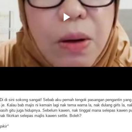
i di sini sokong sangat! Sebab aku pernah tengok pasangan pengantin yang
je. Kalau bab majis ni kemain lagi nak tema warna la, nak dulang girls la, na
asih gitu juga hidupnya. Sebelum kawen, nak tinggal mana selepas kawen pun 
ak fikirkan selepas majlis kawen settle. Boleh?
pikir"