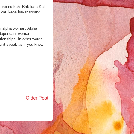
ya bab nafkah. Bak kata Kak
 kau kena bayar sorang,
di alpha woman. Alpha
ndependant woman,
ionships. In other words,
n't speak as if you know
Older Post