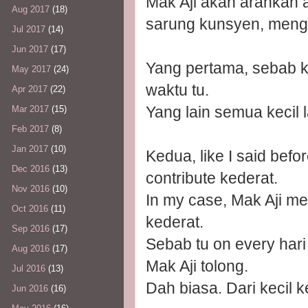
Mak Aji akan arahkan a
Aug 2017
(18)
sarung kunsyen, menge
Jul 2017
(14)
Jun 2017
(17)
Yang pertama, sebab k
May 2017
(24)
waktu tu.
Apr 2017
(22)
Yang lain semua kecil l
Mar 2017
(15)
Feb 2017
(8)
Jan 2017
(10)
Kedua, like I said befo
Dec 2016
(13)
contribute kederat.
Nov 2016
(10)
In my case, Mak Aji me
Oct 2016
(11)
kederat.
Sep 2016
(17)
Sebab tu on every hari
Aug 2016
(17)
Mak Aji tolong.
Jul 2016
(13)
Dah biasa. Dari kecil 
Jun 2016
(16)