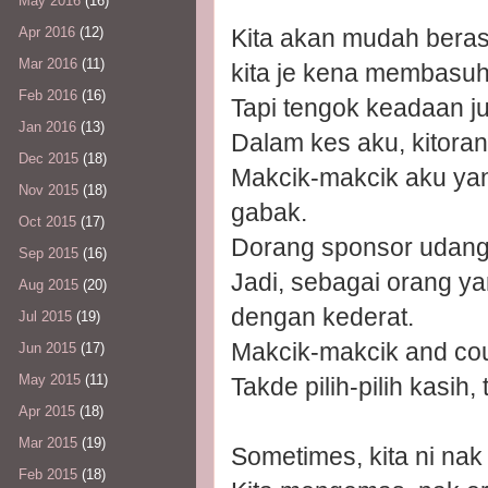
May 2016
(16)
Kita akan mudah berasa
Apr 2016
(12)
Mar 2016
(11)
kita je kena membasuh
Feb 2016
(16)
Tapi tengok keadaan j
Jan 2016
(13)
Dalam kes aku, kitora
Dec 2015
(18)
Makcik-makcik aku yan
Nov 2015
(18)
gabak.
Oct 2015
(17)
Dorang sponsor udang 
Sep 2015
(16)
Jadi, sebagai orang ya
Aug 2015
(20)
dengan kederat.
Jul 2015
(19)
Makcik-makcik and cou
Jun 2015
(17)
May 2015
(11)
Takde pilih-pilih kasih
Apr 2015
(18)
Mar 2015
(19)
Sometimes, kita ni nak
Feb 2015
(18)