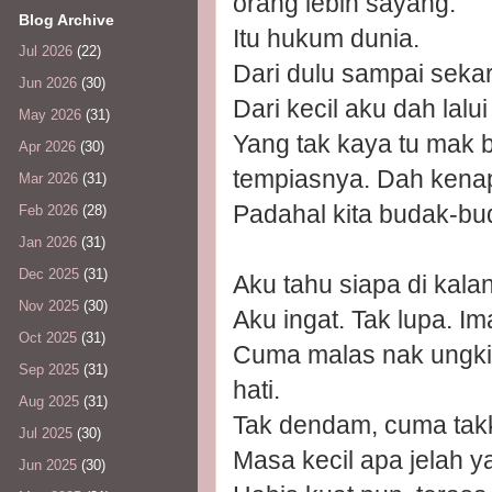
orang lebih sayang.
Blog Archive
Itu hukum dunia.
Jul 2026
(22)
Dari dulu sampai sekar
Jun 2026
(30)
Dari kecil aku dah lalu
May 2026
(31)
Yang tak kaya tu mak 
Apr 2026
(30)
tempiasnya. Dah kena
Mar 2026
(31)
Padahal kita budak-bud
Feb 2026
(28)
Jan 2026
(31)
Dec 2025
(31)
Aku tahu siapa di kala
Nov 2025
(30)
Aku ingat. Tak lupa. Im
Oct 2025
(31)
Cuma malas nak ungkit,
Sep 2025
(31)
hati.
Aug 2025
(31)
Tak dendam, cuma tak
Jul 2025
(30)
Masa kecil apa jelah 
Jun 2025
(30)