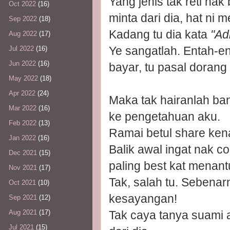
Yang jenis tak reti na
Oct 2022
(16)
minta dari dia, hat ni 
Sep 2022
(18)
Kadang tu dia kata
"Ad
Aug 2022
(17)
Ye sangatlah. Entah-en
Jul 2022
(16)
Jun 2022
(16)
bayar, tu pasal dorang 
May 2022
(18)
Apr 2022
(24)
Maka tak hairanlah ban
Mar 2022
(16)
ke pengetahuan aku.
Feb 2022
(13)
Ramai betul share kena
Jan 2022
(16)
Balik awal ingat nak c
Dec 2021
(15)
paling best kat menan
Nov 2021
(17)
Tak, salah tu. Sebena
Oct 2021
(10)
kesayangan!
Sep 2021
(12)
Tak caya tanya suami 
Aug 2021
(17)
Jul 2021
(15)