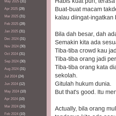
Habis kuat pun, terasa 
May 2025
(31)
Buat-buat macam takd
Apr 2025
(28)
kalau diingat-ingatkan 
Mar 2025
(31)
Feb 2025
(28)
Jan 2025
(31)
Bila dah besar, dah ada
Dec 2024
(31)
Semakin kita ada sesu
Nov 2024
(30)
Tiba-tiba crowd kau jad
Oct 2024
(31)
Tiba-tiba orang jadi p
Sep 2024
(30)
Tiba-tiba orang kata d
Aug 2024
(31)
sekolah.
Jul 2024
(24)
Gitulah hukum dunia.
Jun 2024
(12)
But that's good. Itu m
May 2024
(10)
Apr 2024
(10)
Mar 2024
(16)
Actually, bila orang mu
Feb 2024
(10)