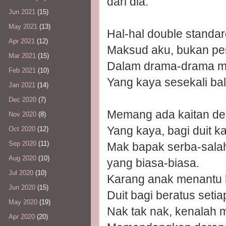
dari dia.
Jun 2021
(15)
May 2021
(13)
Hal-hal double standar
Apr 2021
(12)
Maksud aku, bukan per
Mar 2021
(15)
Dalam drama-drama me
Feb 2021
(10)
Yang kaya sesekali bali
Jan 2021
(14)
Dec 2020
(7)
Memang ada kaitan den
Nov 2020
(8)
Yang kaya, bagi duit 
Oct 2020
(12)
Sep 2020
(11)
Mak bapak serba-salah
Aug 2020
(10)
yang biasa-biasa.
Jul 2020
(10)
Karang anak menantu k
Jun 2020
(15)
Duit bagi beratus setia
May 2020
(19)
Nak tak nak, kenalah 
Apr 2020
(20)