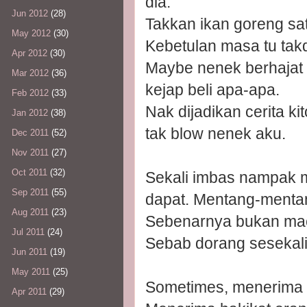
dia.
Jun 2012
(28)
Takkan ikan goreng sat
May 2012
(30)
Kebetulan masa tu takd
Apr 2012
(30)
Maybe nenek berhajat k
Mar 2012
(36)
kejap beli apa-apa.
Feb 2012
(33)
Nak dijadikan cerita k
Jan 2012
(38)
tak blow nenek aku.
Dec 2011
(52)
Nov 2011
(27)
Oct 2011
(32)
Sekali imbas nampak 
Sep 2011
(55)
dapat. Mentang-menta
Aug 2011
(23)
Sebenarnya bukan ma
Jul 2011
(24)
Sebab dorang sesekali 
Jun 2011
(19)
May 2011
(25)
Sometimes, menerima h
Apr 2011
(29)