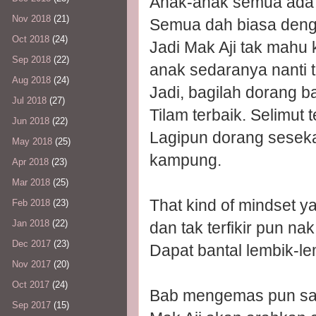
Anak-anak semua ada b
Nov 2018
(21)
Semua dah biasa deng
Oct 2018
(24)
Jadi Mak Aji tak mahu
Sep 2018
(22)
anak sedaranya nanti ta
Aug 2018
(24)
Jadi, bagilah dorang b
Jul 2018
(27)
Tilam terbaik. Selimut 
Jun 2018
(22)
Lagipun dorang sesekal
May 2018
(25)
kampung.
Apr 2018
(23)
Mar 2018
(25)
That kind of mindset y
Feb 2018
(23)
Jan 2018
(22)
dan tak terfikir pun na
Dec 2017
(23)
Dapat bantal lembik-lem
Nov 2017
(20)
Oct 2017
(24)
Bab mengemas pun s
Sep 2017
(15)