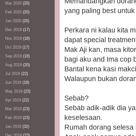
Memandangkan dorang ba
Mar 2020
(20)
yang paling best untuk
Feb 2020
(20)
Jan 2020
(20)
Perkara ni kalau kita 
Dec 2019
(17)
dapat special treatment
Nov 2019
(18)
Oct 2019
(17)
Mak Aji kan, masa kito
Sep 2019
(18)
bagi aku and Ima cop b
Aug 2019
(20)
Bantal kena kasi makci
Jul 2019
(22)
Walaupun bukan dorang 
Jun 2019
(18)
May 2019
(23)
Sebab?
Apr 2019
(22)
Sebab adik-adik dia y
Mar 2019
(23)
keselesaan.
Feb 2019
(23)
Rumah dorang selesa 
Jan 2019
(32)
Dec 2018
(23)