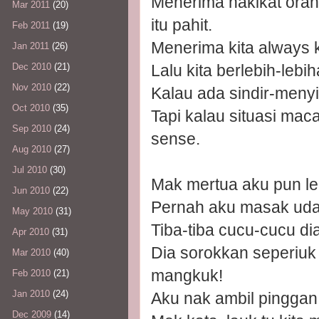
Menerima hakikat orang 
Mar 2011
(20)
itu pahit.
Feb 2011
(19)
Menerima kita always k
Jan 2011
(26)
Lalu kita berlebih-lebi
Dec 2010
(21)
Nov 2010
(22)
Kalau ada sindir-menyin
Oct 2010
(35)
Tapi kalau situasi mac
Sep 2010
(24)
sense.
Aug 2010
(27)
Jul 2010
(30)
Mak mertua aku pun leb
Jun 2010
(22)
Pernah aku masak udan
May 2010
(31)
Tiba-tiba cucu-cucu d
Apr 2010
(31)
Dia sorokkan seperiuk 
Mar 2010
(40)
mangkuk!
Feb 2010
(21)
Jan 2010
(24)
Aku nak ambil pinggan
Dec 2009
(14)