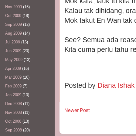
Mok kata, lauk tu kita
Nov 2009
(15)
Kalau tak dihidang, ora
Oct 2009
(18)
Mok takut En Wan tak 
Sep 2009
(12)
Aug 2009
(14)
See? Semua ada reason
Jul 2009
(16)
Kita cuma perlu tahu r
Jun 2009
(20)
May 2009
(13)
Apr 2009
(16)
Mar 2009
(10)
Posted by
Diana Isha
Feb 2009
(7)
Jan 2009
(10)
Dec 2008
(11)
Newer Post
Nov 2008
(11)
Oct 2008
(13)
Sep 2008
(20)