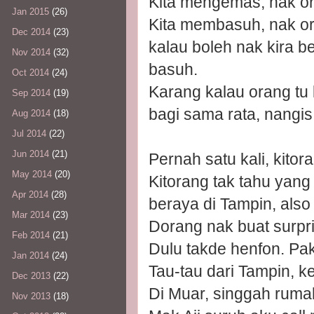
Kita mengemas, nak o
Jan 2015
(26)
Kita membasuh, nak o
Dec 2014
(23)
kalau boleh nak kira 
Nov 2014
(32)
basuh.
Oct 2014
(24)
Karang kalau orang tu 
Sep 2014
(19)
bagi sama rata, nangis
Aug 2014
(18)
Jul 2014
(22)
Jun 2014
(21)
Pernah satu kali, kitor
May 2014
(20)
Kitorang tak tahu yang
Apr 2014
(28)
beraya di Tampin, also 
Mar 2014
(23)
Dorang nak buat surpri
Feb 2014
(21)
Dulu takde henfon. Pak
Jan 2014
(24)
Tau-tau dari Tampin, 
Dec 2013
(22)
Di Muar, singgah ruma
Nov 2013
(18)