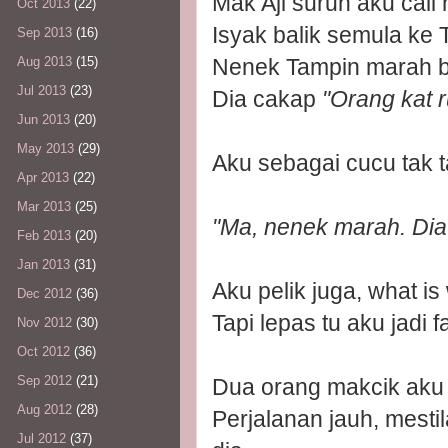
Mak Aji suruh aku call
Oct 2013
(22)
Isyak balik semula ke 
Sep 2013
(16)
Nenek Tampin marah bi
Aug 2013
(15)
Jul 2013
(23)
Dia cakap
"Orang kat r
Jun 2013
(20)
May 2013
(29)
Aku sebagai cucu tak t
Apr 2013
(22)
Mar 2013
(25)
"Ma, nenek marah. Dia 
Feb 2013
(20)
Jan 2013
(31)
Aku pelik juga, what i
Dec 2012
(36)
Tapi lepas tu aku jadi 
Nov 2012
(30)
Oct 2012
(36)
Sep 2012
(21)
Dua orang makcik aku 
Aug 2012
(28)
Perjalanan jauh, mest
Jul 2012
(37)