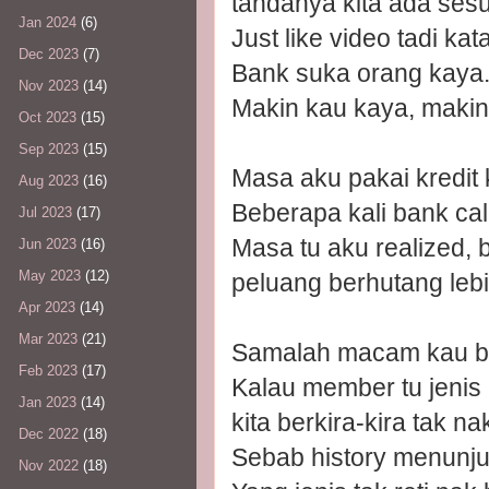
tandanya kita ada sesu
Jan 2024
(6)
Just like video tadi kata
Dec 2023
(7)
Bank suka orang kaya
Nov 2023
(14)
Makin kau kaya, makin
Oct 2023
(15)
Sep 2023
(15)
Masa aku pakai kredit 
Aug 2023
(16)
Beberapa kali bank call
Jul 2023
(17)
Masa tu aku realized, b
Jun 2023
(16)
May 2023
(12)
peluang berhutang leb
Apr 2023
(14)
Mar 2023
(21)
Samalah macam kau ba
Feb 2023
(17)
Kalau member tu jenis 
Jan 2023
(14)
kita berkira-kira tak n
Dec 2022
(18)
Sebab history menunjuk
Nov 2022
(18)