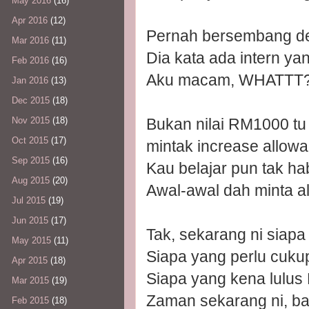
May 2016
(16)
Apr 2016
(12)
Pernah bersembang de
Mar 2016
(11)
Dia kata ada intern y
Feb 2016
(16)
Aku macam, WHATTT
Jan 2016
(13)
Dec 2015
(18)
Bukan nilai RM1000 tu 
Nov 2015
(18)
Oct 2015
(17)
mintak increase allow
Sep 2015
(16)
Kau belajar pun tak hab
Aug 2015
(20)
Awal-awal dah minta a
Jul 2015
(19)
Jun 2015
(17)
Tak, sekarang ni siapa
May 2015
(11)
Siapa yang perlu cuku
Apr 2015
(18)
Siapa yang kena lulus 
Mar 2015
(19)
Zaman sekarang ni, b
Feb 2015
(18)