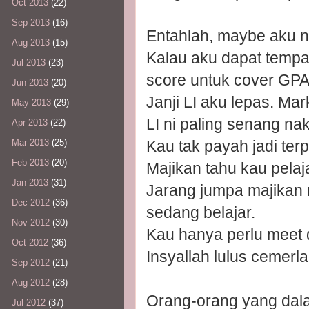
Oct 2013
(22)
Sep 2013
(16)
Entahlah, maybe aku ni
Aug 2013
(15)
Kalau aku dapat tempat
Jul 2013
(23)
score untuk cover GPA
Jun 2013
(20)
Janji LI aku lepas. Mark
May 2013
(29)
LI ni paling senang n
Apr 2013
(22)
Kau tak payah jadi ter
Mar 2013
(25)
Feb 2013
(20)
Majikan tahu kau pelaj
Jan 2013
(31)
Jarang jumpa majikan 
Dec 2012
(36)
sedang belajar.
Nov 2012
(30)
Kau hanya perlu meet de
Oct 2012
(36)
Insyallah lulus cemerl
Sep 2012
(21)
Aug 2012
(28)
Orang-orang yang dala
Jul 2012
(37)