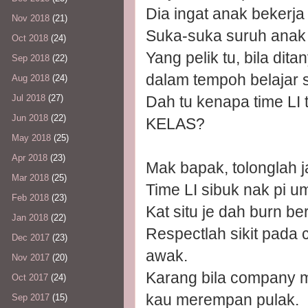
Dia ingat anak bekerja 
Nov 2018
(21)
Suka-suka suruh anak a
Oct 2018
(24)
Yang pelik tu, bila dit
Sep 2018
(22)
dalam tempoh belajar 
Aug 2018
(24)
Dah tu kenapa time LI 
Jul 2018
(27)
Jun 2018
(22)
KELAS?
May 2018
(25)
Apr 2018
(23)
Mak bapak, tolonglah j
Mar 2018
(25)
Time LI sibuk nak pi u
Feb 2018
(23)
Kat situ je dah burn be
Jan 2018
(22)
Respectlah sikit pada
Dec 2017
(23)
awak.
Nov 2017
(20)
Karang bila company mi
Oct 2017
(24)
kau merempan pulak.
Sep 2017
(15)