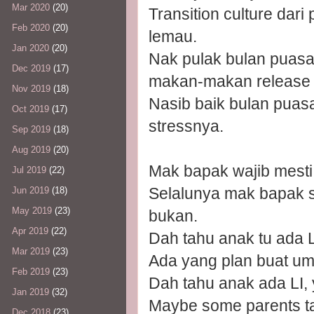
Mar 2020
(20)
Transition culture dari
Feb 2020
(20)
lemau.
Jan 2020
(20)
Nak pulak bulan puasa.
Dec 2019
(17)
makan-makan release 
Nov 2019
(18)
Nasib baik bulan puasa 
Oct 2019
(17)
stressnya.
Sep 2019
(18)
Aug 2019
(20)
Mak bapak wajib mesti 
Jul 2019
(22)
Selalunya mak bapak 
Jun 2019
(18)
May 2019
(23)
bukan.
Apr 2019
(22)
Dah tahu anak tu ada L
Mar 2019
(23)
Ada yang plan buat um
Feb 2019
(23)
Dah tahu anak ada LI, 
Jan 2019
(32)
Maybe some parents ta
Dec 2018
(23)