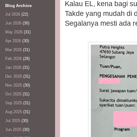
Kalau EL, kena bagi su
Blog Archive
Takde yang mudah di du
Jul 2026
(22)
Segalanya mesti ada r
Jun 2026
(30)
May 2026
(31)
Apr 2026
(30)
Mar 2026
(31)
Feb 2026
(28)
Jan 2026
(31)
Dec 2025
(31)
Nov 2025
(30)
Oct 2025
(31)
Sep 2025
(31)
Aug 2025
(31)
Jul 2025
(30)
Jun 2025
(30)