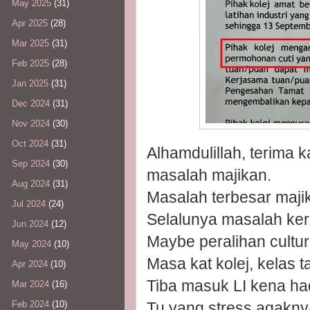
May 2025
(31)
Apr 2025
(28)
Mar 2025
(31)
Feb 2025
(28)
Jan 2025
(31)
Dec 2024
(31)
Nov 2024
(30)
Oct 2024
(31)
Alhamdulillah, terima 
Sep 2024
(30)
masalah majikan.
Aug 2024
(31)
Masalah terbesar majika
Jul 2024
(24)
Selalunya masalah kera
Jun 2024
(12)
Maybe peralihan cultur
May 2024
(10)
Masa kat kolej, kelas t
Apr 2024
(10)
Tiba masuk LI kena had
Mar 2024
(16)
Tu yang stress agakn
Feb 2024
(10)