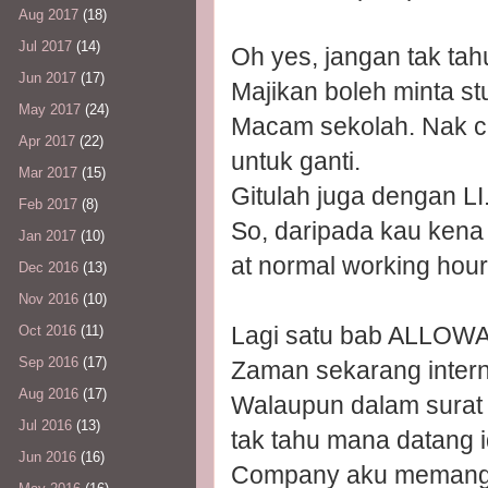
Aug 2017
(18)
Jul 2017
(14)
Oh yes, jangan tak tah
Jun 2017
(17)
Majikan boleh minta stu
May 2017
(24)
Macam sekolah. Nak cu
Apr 2017
(22)
untuk ganti.
Mar 2017
(15)
Gitulah juga dengan LI
Feb 2017
(8)
So, daripada kau kena 
Jan 2017
(10)
at normal working hour
Dec 2016
(13)
Nov 2016
(10)
Lagi satu bab ALLOWAN
Oct 2016
(11)
Sep 2016
(17)
Zaman sekarang inter
Aug 2016
(17)
Walaupun dalam surat 
Jul 2016
(13)
tak tahu mana datang 
Jun 2016
(16)
Company aku memang b