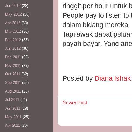
ringgit per hour untuk b
Jun 2012
(28)
People pay to listen 
May 2012
(30)
Apr 2012
(30)
dalam bidang mereka.
Mar 2012
(36)
Tapi awak dapat pelu
Feb 2012
(33)
payah bayar. Yang an
Jan 2012
(38)
Dec 2011
(52)
Nov 2011
(27)
Oct 2011
(32)
Posted by
Diana Isha
Sep 2011
(55)
Aug 2011
(23)
Jul 2011
(24)
Newer Post
Jun 2011
(19)
May 2011
(25)
Apr 2011
(29)