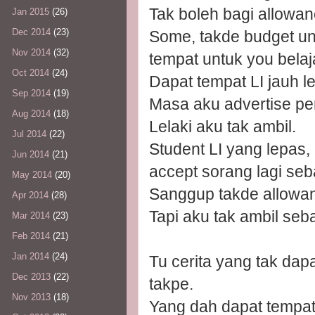
Tak boleh bagi allowanc
Jan 2015
(26)
Dec 2014
(23)
Some, takde budget un
Nov 2014
(32)
tempat untuk you belaj
Oct 2014
(24)
Dapat tempat LI jauh le
Sep 2014
(19)
Masa aku advertise pen
Aug 2014
(18)
Lelaki aku tak ambil.
Jul 2014
(22)
Student LI yang lepas,
Jun 2014
(21)
accept sorang lagi seb
May 2014
(20)
Sanggup takde allowanc
Apr 2014
(28)
Tapi aku tak ambil seb
Mar 2014
(23)
Feb 2014
(21)
Jan 2014
(24)
Tu cerita yang tak da
Dec 2013
(22)
takpe.
Nov 2013
(18)
Yang dah dapat tempa