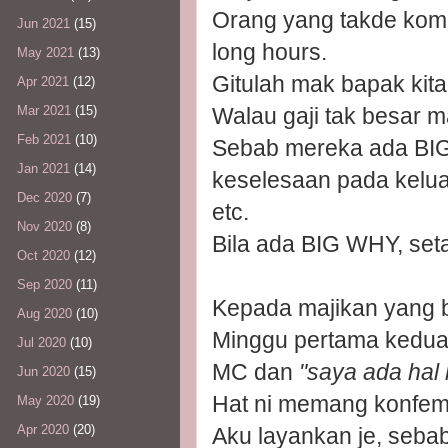
Orang yang takde kom
Jun 2021
(15)
long hours.
May 2021
(13)
Gitulah mak bapak kita
Apr 2021
(12)
Walau gaji tak besar m
Mar 2021
(15)
Feb 2021
(10)
Sebab mereka ada BIG
Jan 2021
(14)
keselesaan pada keluar
Dec 2020
(7)
etc.
Nov 2020
(8)
Bila ada BIG WHY, setak
Oct 2020
(12)
Sep 2020
(11)
Kepada majikan yang b
Aug 2020
(10)
Minggu pertama kedua 
Jul 2020
(10)
MC dan
"saya ada hal 
Jun 2020
(15)
Hat ni memang konfem
May 2020
(19)
Apr 2020
(20)
Aku layankan je, seba