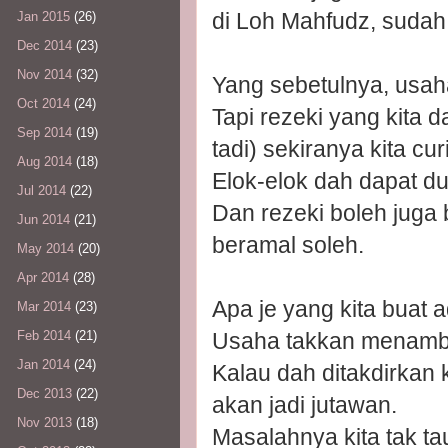
di Loh Mahfudz, sudah
Jan 2015
(26)
Dec 2014
(23)
Nov 2014
(32)
Yang sebetulnya, usaha
Oct 2014
(24)
Tapi rezeki yang kita d
Sep 2014
(19)
tadi) sekiranya kita curi
Aug 2014
(18)
Elok-elok dah dapat dui
Jul 2014
(22)
Dan rezeki boleh juga 
Jun 2014
(21)
beramal soleh.
May 2014
(20)
Apr 2014
(28)
Apa je yang kita buat a
Mar 2014
(23)
Usaha takkan menamba
Feb 2014
(21)
Jan 2014
(24)
Kalau dah ditakdirkan k
Dec 2013
(22)
akan jadi jutawan.
Nov 2013
(18)
Masalahnya kita tak ta