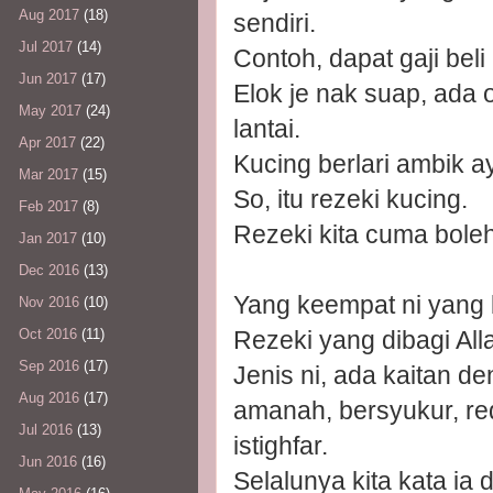
Aug 2017
(18)
sendiri.
Jul 2017
(14)
Contoh, dapat gaji beli
Jun 2017
(17)
Elok je nak suap, ada 
May 2017
(24)
lantai.
Apr 2017
(22)
Kucing berlari ambik a
Mar 2017
(15)
So, itu rezeki kucing.
Feb 2017
(8)
Rezeki kita cuma boleh
Jan 2017
(10)
Dec 2016
(13)
Yang keempat ni yang b
Nov 2016
(10)
Rezeki yang dibagi All
Oct 2016
(11)
Sep 2016
(17)
Jenis ni, ada kaitan de
Aug 2016
(17)
amanah, bersyukur, re
Jul 2016
(13)
istighfar.
Jun 2016
(16)
Selalunya kita kata ia 