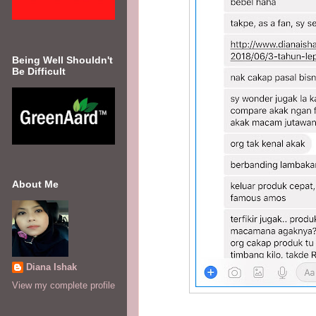
Being Well Shouldn't
Be Difficult
About Me
Diana Ishak
View my complete profile