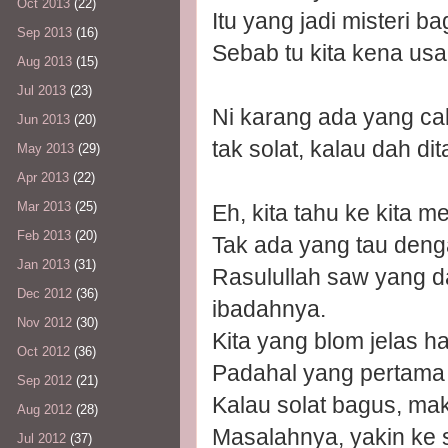
Oct 2013
(22)
Itu yang jadi misteri bag
Sep 2013
(16)
Sebab tu kita kena us
Aug 2013
(15)
Jul 2013
(23)
Ni karang ada yang ca
Jun 2013
(20)
tak solat, kalau dah di
May 2013
(29)
Apr 2013
(22)
Mar 2013
(25)
Eh, kita tahu ke kita
Feb 2013
(20)
Tak ada yang tau denga
Jan 2013
(31)
Rasulullah saw yang d
Dec 2012
(36)
ibadahnya.
Nov 2012
(30)
Kita yang blom jelas h
Oct 2012
(36)
Padahal yang pertama d
Sep 2012
(21)
Kalau solat bagus, ma
Aug 2012
(28)
Masalahnya, yakin ke s
Jul 2012
(37)