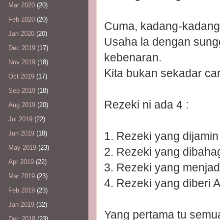
Mar 2020
(20)
Feb 2020
(20)
Cuma, kadang-kadang in
Jan 2020
(20)
Usaha la dengan sungg
Dec 2019
(17)
kebenaran.
Nov 2019
(18)
Kita bukan sekadar car
Oct 2019
(17)
Sep 2019
(18)
Rezeki ni ada 4 :
Aug 2019
(20)
Jul 2019
(22)
1. Rezeki yang dijamin 
Jun 2019
(18)
May 2019
(23)
2. Rezeki yang dibahag
Apr 2019
(22)
3. Rezeki yang menjadi 
Mar 2019
(23)
4. Rezeki yang diberi A
Feb 2019
(23)
Jan 2019
(32)
Yang pertama tu semua
Dec 2018
(23)