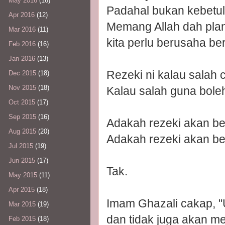
May 2016
(16)
Padahal bukan kebetul
Apr 2016
(12)
Memang Allah dah plan
Mar 2016
(11)
kita perlu berusaha be
Feb 2016
(16)
Jan 2016
(13)
Rezeki ni kalau salah c
Dec 2015
(18)
Nov 2015
(18)
Kalau salah guna boleh
Oct 2015
(17)
Sep 2015
(16)
Adakah rezeki akan be
Aug 2015
(20)
Adakah rezeki akan be
Jul 2015
(19)
Jun 2015
(17)
Tak.
May 2015
(11)
Apr 2015
(18)
Imam Ghazali cakap, 
Mar 2015
(19)
dan tidak juga akan me
Feb 2015
(18)