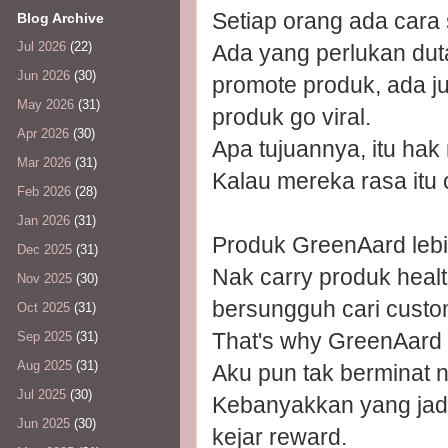
Setiap orang ada cara 
Blog Archive
Jul 2026
(22)
Ada yang perlukan duta
Jun 2026
(30)
promote produk, ada ju
May 2026
(31)
produk go viral.
Apr 2026
(30)
Apa tujuannya, itu ha
Mar 2026
(31)
Kalau mereka rasa itu 
Feb 2026
(28)
Jan 2026
(31)
Produk GreenAard lebi
Dec 2025
(31)
Nak carry produk heal
Nov 2025
(30)
bersungguh cari custo
Oct 2025
(31)
That's why GreenAard 
Sep 2025
(31)
Aug 2025
(31)
Aku pun tak berminat 
Jul 2025
(30)
Kebanyakkan yang jadi 
Jun 2025
(30)
kejar reward.