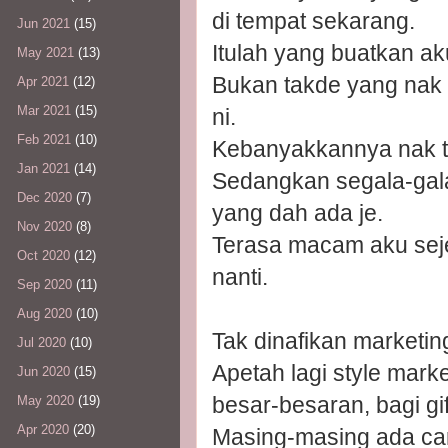
di tempat sekarang.
Jun 2021
(15)
Itulah yang buatkan ak
May 2021
(13)
Bukan takde yang nak i
Apr 2021
(12)
Mar 2021
(15)
ni.
Feb 2021
(10)
Kebanyakkannya nak ta
Jan 2021
(14)
Sedangkan segala-gala
Dec 2020
(7)
yang dah ada je.
Nov 2020
(8)
Terasa macam aku seje
Oct 2020
(12)
nanti.
Sep 2020
(11)
Aug 2020
(10)
Tak dinafikan marketi
Jul 2020
(10)
Apetah lagi style marke
Jun 2020
(15)
besar-besaran, bagi gi
May 2020
(19)
Apr 2020
(20)
Masing-masing ada cara