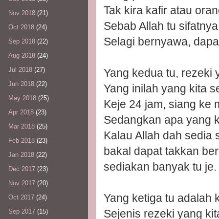
Tak kira kafir atau ora
Nov 2018
(21)
Sebab Allah tu sifatn
Oct 2018
(24)
Selagi bernyawa, dapa
Sep 2018
(22)
Aug 2018
(24)
Jul 2018
(27)
Yang kedua tu, rezeki 
Jun 2018
(22)
Yang inilah yang kita 
May 2018
(25)
Keje 24 jam, siang ke
Apr 2018
(23)
Sedangkan apa yang kit
Mar 2018
(25)
Kalau Allah dah sedia
Feb 2018
(23)
bakal dapat takkan be
Jan 2018
(22)
sediakan banyak tu je.
Dec 2017
(23)
Nov 2017
(20)
Yang ketiga tu adalah
Oct 2017
(24)
Sejenis rezeki yang kit
Sep 2017
(15)