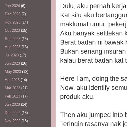
Dulu, aku pernah kerja
Jan 2024
(6)
Kat situ aku bertanggu
Dec 2023
(7)
Nov 2023
(14)
maklumat umur, pekerjaa
Oct 2023
(15)
Aku banyak settlekan k
Sep 2023
(15)
Berat badan ni bawak 
Aug 2023
(16)
Bukan senang insuran
Jul 2023
(17)
kalau berat badan kat t
Jun 2023
(16)
May 2023
(12)
Here I am, doing the s
Apr 2023
(14)
Now, aku identify semu
Mar 2023
(21)
produk aku.
Feb 2023
(17)
Jan 2023
(14)
Dec 2022
(18)
Then aku jumped into 
Nov 2022
(18)
Teringin rasanya nak j