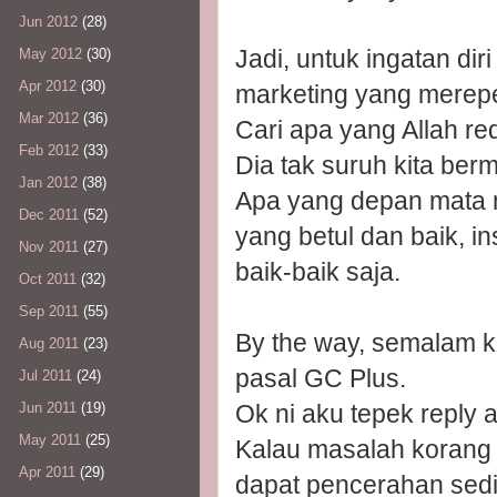
Jun 2012
(28)
Jadi, untuk ingatan dir
May 2012
(30)
Apr 2012
(30)
marketing yang merepe
Mar 2012
(36)
Cari apa yang Allah re
Feb 2012
(33)
Dia tak suruh kita berm
Jan 2012
(38)
Apa yang depan mata 
Dec 2011
(52)
yang betul dan baik, i
Nov 2011
(27)
baik-baik saja.
Oct 2011
(32)
Sep 2011
(55)
By the way, semalam k
Aug 2011
(23)
pasal GC Plus.
Jul 2011
(24)
Ok ni aku tepek reply 
Jun 2011
(19)
May 2011
(25)
Kalau masalah korang
Apr 2011
(29)
dapat pencerahan sedi