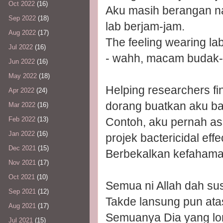
Oct 2022
(16)
Aku masih berangan na
Sep 2022
(18)
lab berjam-jam.
Aug 2022
(17)
The feeling wearing la
Jul 2022
(16)
- wahh, macam budak-b
Jun 2022
(16)
May 2022
(18)
Helping researchers fin
Apr 2022
(24)
dorang buatkan aku ba
Mar 2022
(16)
Contoh, aku pernah ass
Feb 2022
(13)
Jan 2022
(16)
projek bactericidal effe
Dec 2021
(15)
Berbekalkan kefahaman 
Nov 2021
(17)
Oct 2021
(10)
Semua ni Allah dah su
Sep 2021
(12)
Takde lansung pun atas
Aug 2021
(17)
Semuanya Dia yang lor
Jul 2021
(15)