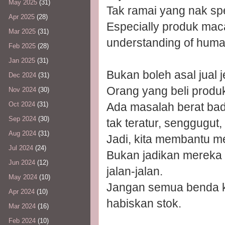
May 2025
(31)
Tak ramai yang nak spe
Apr 2025
(28)
Especially produk maca
Mar 2025
(31)
understanding of huma
Feb 2025
(28)
Jan 2025
(31)
Bukan boleh asal jual j
Dec 2024
(31)
Orang yang beli prod
Nov 2024
(30)
Ada masalah berat bad
Oct 2024
(31)
Sep 2024
(30)
tak teratur, senggugu
Aug 2024
(31)
Jadi, kita membantu m
Jul 2024
(24)
Bukan jadikan mereka 
Jun 2024
(12)
jalan-jalan.
May 2024
(10)
Jangan semua benda ki
Apr 2024
(10)
habiskan stok.
Mar 2024
(16)
Feb 2024
(10)