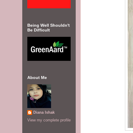
Being Well Shouldn't
Be Difficult
About Me
Diana Ishak
View my complete profile