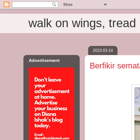
walk on wings, tread i
2023-03-14
Advertisement
Berfikir semat