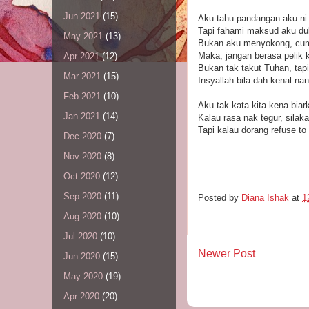
Jun 2021
(15)
Aku tahu pandangan aku ni
Tapi fahami maksud aku du
May 2021
(13)
Bukan aku menyokong, cuma n
Maka, jangan berasa pelik
Apr 2021
(12)
Bukan tak takut Tuhan, tap
Mar 2021
(15)
Insyallah bila dah kenal na
Feb 2021
(10)
Aku tak kata kita kena bia
Jan 2021
(14)
Kalau rasa nak tegur, silaka
Tapi kalau dorang refuse to
Dec 2020
(7)
Nov 2020
(8)
Oct 2020
(12)
Sep 2020
(11)
Posted by
Diana Ishak
at
1
Aug 2020
(10)
Jul 2020
(10)
Newer Post
Jun 2020
(15)
May 2020
(19)
Apr 2020
(20)