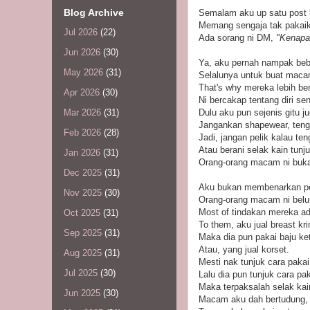
Blog Archive
Semalam aku up satu post ka
Memang sengaja tak pakaika
Jul 2026
(22)
Ada sorang ni DM,
"Kenapal
Jun 2026
(30)
Ya, aku pernah nampak bebe
May 2026
(31)
Selalunya untuk buat macam
That's why mereka lebih ber
Apr 2026
(30)
Ni bercakap tentang diri send
Dulu aku pun sejenis gitu ju
Mar 2026
(31)
Jangankan shapewear, tenga
Feb 2026
(28)
Jadi, jangan pelik kalau ten
Atau berani selak kain tunju
Jan 2026
(31)
Orang-orang macam ni bukan
Dec 2025
(31)
Aku bukan membenarkan per
Nov 2025
(30)
Orang-orang macam ni belu
Most of tindakan mereka ad
Oct 2025
(31)
To them, aku jual breast kr
Sep 2025
(31)
Maka dia pun pakai baju ke
Atau, yang jual korset.
Aug 2025
(31)
Mesti nak tunjuk cara pakai
Jul 2025
(30)
Lalu dia pun tunjuk cara pak
Maka terpaksalah selak kai
Jun 2025
(30)
Macam aku dah bertudung, ta