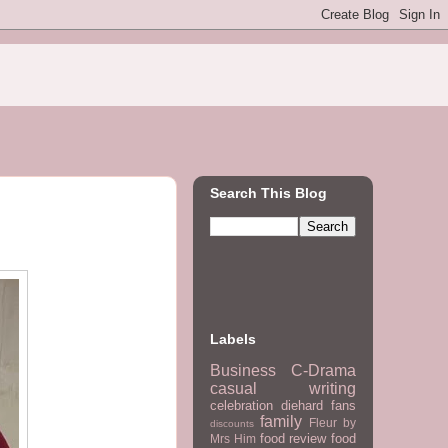
Search This Blog
Labels
Business
C-Drama
casual writing
celebration
diehard fans
family
Fleur by
discounts
food review
food
Mrs Him