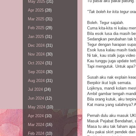
Tu pasal aku pakai patung.
May 2025
(31)
Apr 2025
(28)
"Tak boleh ke kita tegur or
Mar 2025
(31)
Boleh. Tegur sajalah.
Feb 2025
(28)
Cuma kita-kita ni kalau men
Bila esok lusa dia masih b
Jan 2025
(31)
Sedangkan perubahan tak b
Tegur dengan harapan supay
Dec 2024
(31)
Esok lusa kalau masih tiad
Nov 2024
(30)
Ni tak, kau stalk juga video 
Kau tunggu juga update terb
Oct 2024
(31)
Tapi mengutuk. Untuk apa?
Sep 2024
(30)
Susah aku nak explain kea
Aug 2024
(31)
Berpikir ikut lojik semata.
Lojiknya, mandi kolam mest
Jul 2024
(24)
Ambil gambar tengah mandi
Jun 2024
(12)
Bila orang kutuk, aku terpin
Kat mana yang salahnya? 
May 2024
(10)
Pernah dulu aku masuk UKM
Apr 2024
(10)
Masuk Pejabat Bendahari, 
Mar 2024
(16)
Masa tu aku tak faham apa 
Aku pakai skirt pendek dan
Feb 2024
(10)