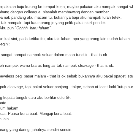
berpakaian baju kurung ke tempat kerja, maybe pakaian aku nampak sangat wh
sembang dengan colleague, biasalah membawang dengan member.
a nak pandang aku macam tu, bukannya baju aku nampak lurah tetek.
k nampak, tapi kau sorang je yang pelik pakai skirt pendek.
. Aku pun
"Ohhhh, baru faham".
 kat sini, pada ketika itu, aku tak faham apa yang orang lain sudah faham.
egini:
ek sangat sampai nampak seluar dalam masa tunduk - that is ok.
leh nampak warna bra as long as tak nampak cleavage - that is ok.
sleeveless pegi pasar malam - that is ok sebab bukannya aku pakai spageti str
k cleavage, tapi pakai seluar panjang - takpe, sebab at least kaki 'tutup aura
g kepala tengok cara aku berfikir dulu 😆.
mata.
ukum hakam.
buat. Puasa kena buat. Mengaji kena buat.
a lain.
rang yang daring, jahatnya sendiri-sendiri.