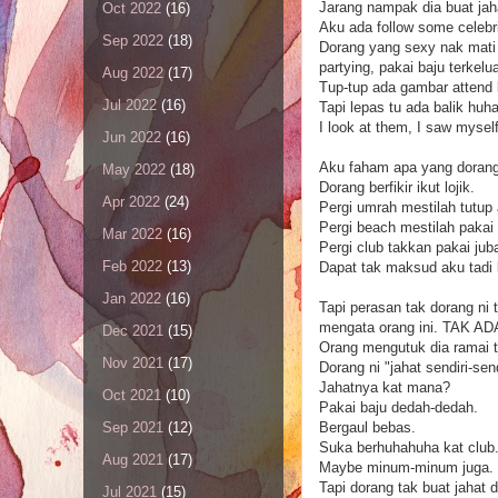
Jarang nampak dia buat jah
Oct 2022
(16)
Aku ada follow some celebr
Sep 2022
(18)
Dorang yang sexy nak mati 
partying, pakai baju terkelu
Aug 2022
(17)
Tup-tup ada gambar attend k
Jul 2022
(16)
Tapi lepas tu ada balik huh
I look at them, I saw mysel
Jun 2022
(16)
Aku faham apa yang dorang 
May 2022
(18)
Dorang berfikir ikut lojik.
Apr 2022
(24)
Pergi umrah mestilah tutup 
Pergi beach mestilah pakai
Mar 2022
(16)
Pergi club takkan pakai jub
Feb 2022
(13)
Dapat tak maksud aku tadi b
Jan 2022
(16)
Tapi perasan tak dorang ni 
mengata orang ini. TAK AD
Dec 2021
(15)
Orang mengutuk dia ramai t
Nov 2021
(17)
Dorang ni "jahat sendiri-send
Jahatnya kat mana?
Oct 2021
(10)
Pakai baju dedah-dedah.
Bergaul bebas.
Sep 2021
(12)
Suka berhuhahuha kat club
Aug 2021
(17)
Maybe minum-minum juga.
Tapi dorang tak buat jahat 
Jul 2021
(15)