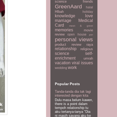
science
friends
GreenAard
halal
HIbah
holiday
knowledge
love
marriage
Medical
Card
meet & greet
memories
movie
review
open house
per
personal views
product review
raya
relationship
religious
science
self-
enrichment
umrah
vacation
viral issues
work
wedding
Popular Posts
Tanda-tanda dia tak lagi
interested dengan kita
Dulu masa belum kawen,
there is a point dalam
tempoh relationship tu
aku tertanya-tanya "Dia
ni masih sayang aku ke