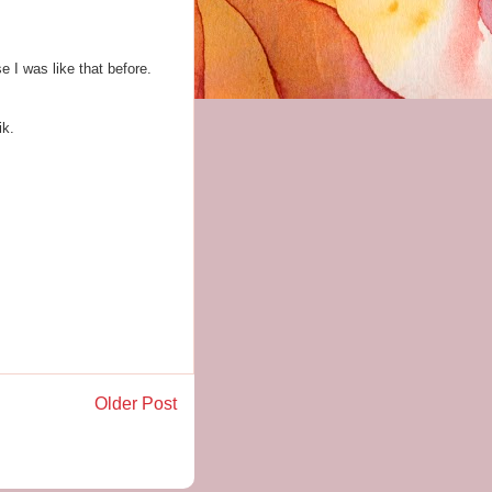
 I was like that before.
ik.
Older Post