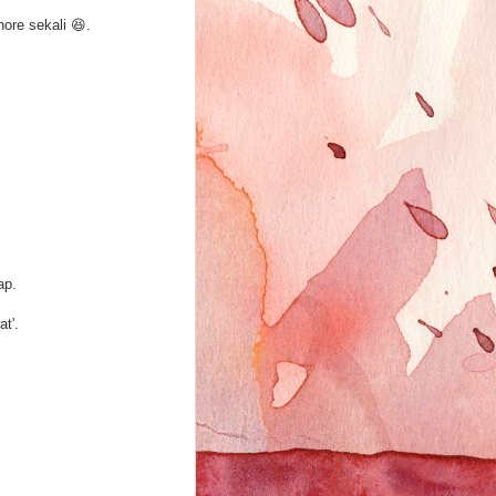
ore sekali 😆.
ap.
t'.