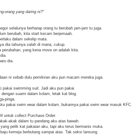
ang-orang yang daring ni?"
egur selalunya berharap orang tu berubah jam-jam tu juga.
elum berubah, kita start kecam berjemaah.
erlaku dalam sekelip mata.
a dia tahunya salah di mana, cukup.
a perubahan, yang kena move on adalah kita.
dia.
aru dia.
daan ni sebab dulu pemikiran aku pun macam mereka juga.
i pakai swimming suit. Jadi aku pun pakai.
 dengan suami dalam kolam, letak kat blog.
ga-pinga.
Aku pakai swim wear dalam kolam, bukannya pakai swim wear masuk KFC.
 untuk collect Purchase Order.
akak-akak dalam tu pandang aku atas bawah.
yang pelik kat pakaian aku, tapi aku terus bermanis muka.
 baju kemeja berbutang sampai atas. Tak seksi lansung.