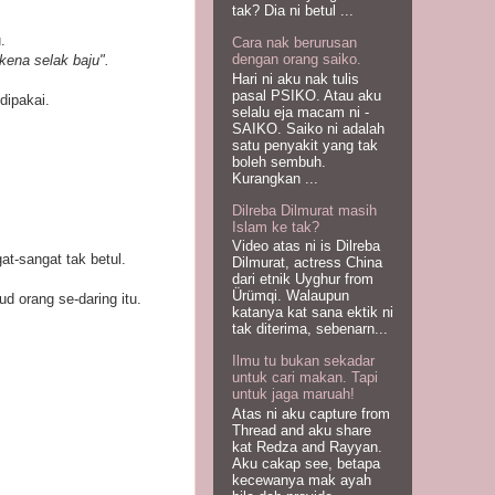
tak? Dia ni betul ...
.
Cara nak berurusan
dengan orang saiko.
kena selak baju".
Hari ni aku nak tulis
pasal PSIKO. Atau aku
dipakai.
selalu eja macam ni -
SAIKO. Saiko ni adalah
satu penyakit yang tak
boleh sembuh.
Kurangkan ...
Dilreba Dilmurat masih
Islam ke tak?
Video atas ni is Dilreba
t-sangat tak betul.
Dilmurat, actress China
dari etnik Uyghur from
Ürümqi. Walaupun
 orang se-daring itu.
katanya kat sana ektik ni
tak diterima, sebenarn...
Ilmu tu bukan sekadar
untuk cari makan. Tapi
untuk jaga maruah!
Atas ni aku capture from
Thread and aku share
kat Redza and Rayyan.
Aku cakap see, betapa
kecewanya mak ayah