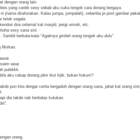
at dengan orang lain.
ities yang cantik sexy sebab aku suka tengok cara dorang bergaya.
ni (nama dirahsiakan. Kalau jumpa, jumpalah), selamba je post gambar pakai
ar tetek segala.
enduri doa selamat kat masjid, pergi umrah, etc.
ahuha sexy sana sini.
f. Sambil berkata-kata
"Agaknya ginilah orang tengok aku dulu".
fikirkan.
aurat.
 swim wear.
ah pulekkk.
ila aku cakap dorang pikir ikut lojik, bukan hukum?
takde pun kita dengar cerita bergaduh dengan orang sana, jahat kat orang sini
A.
api dia takde nak berbalas kutukan.
iri".
.
dengan orang.