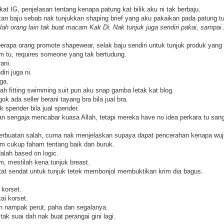
t IG, penjelasan tentang kenapa patung kat bilik aku ni tak berbaju.
n baju sebab nak tunjukkan shaping brief yang aku pakaikan pada patung tu
ah orang lain tak buat macam Kak Di. Nak tunjuk juga sendiri pakai, sampai 
rapa orang promote shapewear, selak baju sendiri untuk tunjuk produk yang 
 tu, requires someone yang tak bertudung.
ani.
iri juga ni.
ga.
h fitting swimming suit pun aku snap gamba letak kat blog.
gok ada seller berani tayang bra bila jual bra.
k spender bila jual spender.
 sengaja mencabar kuasa Allah, tetapi mereka have no idea perkara tu sanga
buatan salah, cuma nak menjelaskan supaya dapat pencerahan kenapa wujud
m cukup faham tentang baik dan buruk.
alah based on logic.
im, mestilah kena tunjuk breast.
tat sendat untuk tunjuk tetek membonjol membuktikan krim dia bagus.
 korset.
ai korset.
n nampak perut, paha dan segalanya.
k suai dah nak buat perangai gini lagi.