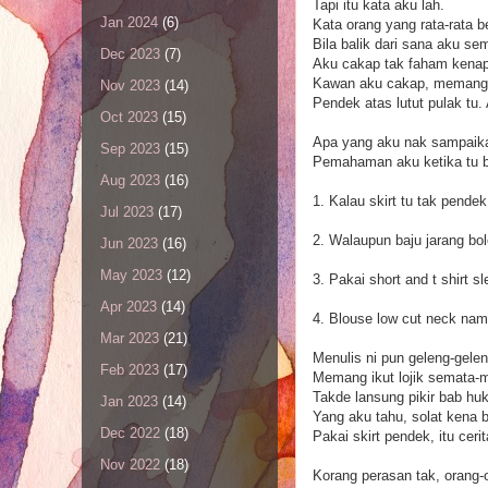
Tapi itu kata aku lah.
Jan 2024
(6)
Kata orang yang rata-rata 
Bila balik dari sana aku 
Dec 2023
(7)
Aku cakap tak faham kenap
Kawan aku cakap, memang ta
Nov 2023
(14)
Pendek atas lutut pulak tu
Oct 2023
(15)
Apa yang aku nak sampaikan
Sep 2023
(15)
Pemahaman aku ketika tu b
Aug 2023
(16)
1. Kalau skirt tu tak pend
Jul 2023
(17)
2. Walaupun baju jarang bo
Jun 2023
(16)
May 2023
(12)
3. Pakai short and t shirt 
Apr 2023
(14)
4. Blouse low cut neck nampa
Mar 2023
(21)
Menulis ni pun geleng-gelen
Feb 2023
(17)
Memang ikut lojik semata-
Takde lansung pikir bab h
Jan 2023
(14)
Yang aku tahu, solat kena 
Dec 2022
(18)
Pakai skirt pendek, itu cerit
Nov 2022
(18)
Korang perasan tak, orang-o