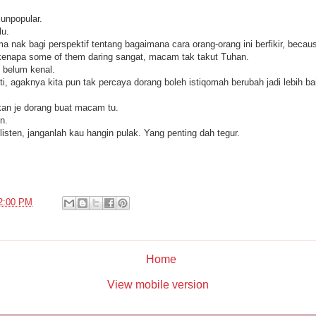
 unpopular.
lu.
ak bagi perspektif tentang bagaimana cara orang-orang ini berfikir, because
 kenapa some of them daring sangat, macam tak takut Tuhan.
i belum kenal.
nti, agaknya kita pun tak percaya dorang boleh istiqomah berubah jadi lebih ba
rkan je dorang buat macam tu.
n.
 listen, janganlah kau hangin pulak. Yang penting dah tegur.
2:00 PM
Home
View mobile version