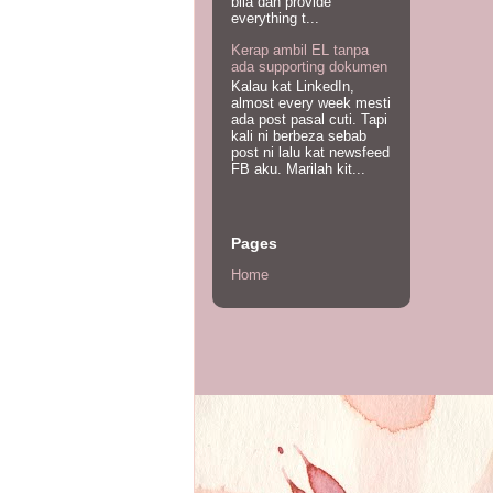
bila dah provide
everything t...
Kerap ambil EL tanpa
ada supporting dokumen
Kalau kat LinkedIn,
almost every week mesti
ada post pasal cuti. Tapi
kali ni berbeza sebab
post ni lalu kat newsfeed
FB aku. Marilah kit...
Pages
Home