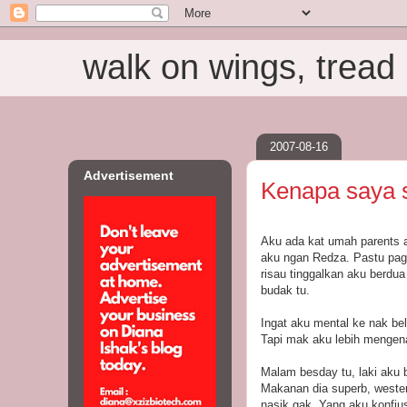
walk on wings, tread i
2007-08-16
Advertisement
Kenapa saya s
Aku ada kat umah parents 
aku ngan Redza. Pastu pagi
risau tinggalkan aku berdu
budak tu.
Ingat aku mental ke nak be
Tapi mak aku lebih mengenal
Malam besday tu, laki aku b
Makanan dia superb, wester
nasik gak. Yang aku konfiu