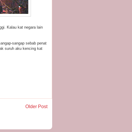
ggi. Kalau kat negara lain
rsangap-sangap sebab penat
ak suruh aku kencing kat
Older Post