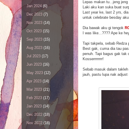
Lepas makan tu...jeng jeng 
Jan 2024
(6)
Laki aku kan suka buat surp
Last year ke, last 2 yrs, d
Dec 2023
(7)
untuk celebrate besday aku
Nov 2023
(14)
Dia bawak aku gi tengok
R
Oct 2023
(15)
I was like...???? Ape ke h
Sep 2023
(15)
Tapi takpela, sebab Redza 
Aug 2023
(16)
Best gak, cuma dia tau pas
penuh. Tapi bagus gak tak 
Jul 2023
(17)
Kosserrrrrrrr!
Jun 2023
(16)
Sebab masuk dalam takleh 
May 2023
(12)
jauh, pastu lupa nak adjust
Apr 2023
(14)
Mar 2023
(21)
Feb 2023
(17)
Jan 2023
(14)
Dec 2022
(18)
Nov 2022
(18)