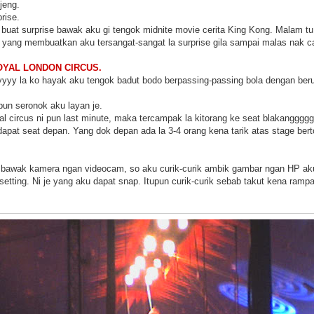
jeng.
rise.
ia buat surprise bawak aku gi tengok midnite movie cerita King Kong. Malam tu 
 yang membuatkan aku tersangat-sangat la surprise gila sampai malas nak c
OYAL LONDON CIRCUS.
eyyyy la ko hayak aku tengok badut bodo berpassing-passing bola dengan beru
pun seronok aku layan je.
al circus ni pun last minute, maka tercampak la kitorang ke seat blakangg
dapat seat depan. Yang dok depan ada la 3-4 orang kena tarik atas stage ber
bawak kamera ngan videocam, so aku curik-curik ambik gambar ngan HP aku.
 setting. Ni je yang aku dapat snap. Itupun curik-curik sebab takut kena ramp