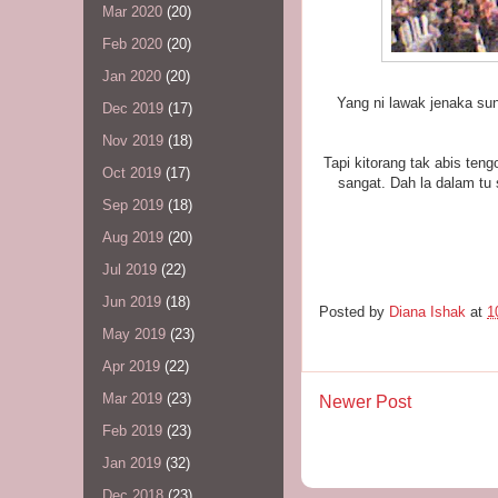
Mar 2020
(20)
Feb 2020
(20)
Jan 2020
(20)
Yang ni lawak jenaka sung
Dec 2019
(17)
Nov 2019
(18)
Tapi kitorang tak abis te
Oct 2019
(17)
sangat. Dah la dalam tu
Sep 2019
(18)
Aug 2019
(20)
Jul 2019
(22)
Jun 2019
(18)
Posted by
Diana Ishak
at
1
May 2019
(23)
Apr 2019
(22)
Mar 2019
(23)
Newer Post
Feb 2019
(23)
Jan 2019
(32)
Dec 2018
(23)