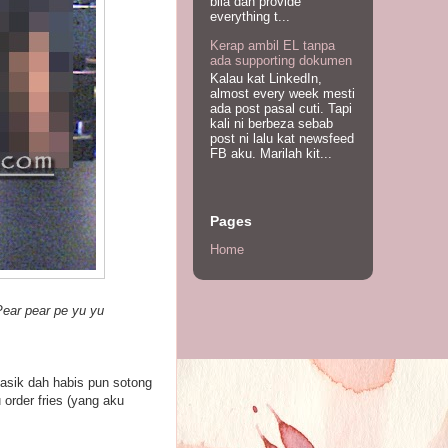
bila dah provide
everything t...
Kerap ambil EL tanpa
ada supporting dokumen
Kalau kat LinkedIn,
almost every week mesti
ada post pasal cuti. Tapi
kali ni berbeza sebab
post ni lalu kat newsfeed
FB aku. Marilah kit...
Pages
Home
Pear pear pe yu yu
Nasik dah habis pun sotong
order fries (yang aku