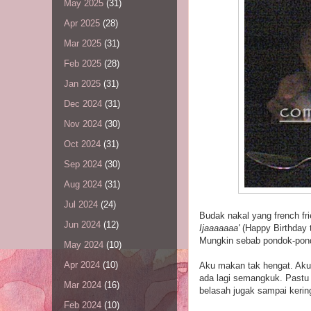
May 2025
(31)
Apr 2025
(28)
Mar 2025
(31)
Feb 2025
(28)
Jan 2025
(31)
Dec 2024
(31)
Nov 2024
(30)
Oct 2024
(31)
Sep 2024
(30)
Aug 2024
(31)
Jul 2024
(24)
Budak nakal yang french fri
Jun 2024
(12)
Ijaaaaaaa'
(Happy Birthday 
Mungkin sebab pondok-pondo
May 2024
(10)
Apr 2024
(10)
Aku makan tak hengat. Aku 
ada lagi semangkuk. Pastu 
Mar 2024
(16)
belasah jugak sampai kerin
Feb 2024
(10)