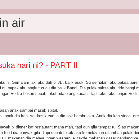
n air
uka hari ni? - PART II
aku ni. Semalam laki aku dah pi JB, balik esok. So semalam aku paksa pare
 ni, bapak aku angkut cucu dia balik Bangi. Dia pulak paksa aku tido bangi
a ngan Redza bukan sebab takut ada orang kacau. Tapi takut aku lenjan Redza
lasah anak sampai masuk spital.
i anak dia kan..so, kasik can la dia nak bambu aku. Anak dia kan singa..grrrr
awak pi dinner kat restaurant mana ntah, tapi cun gila tempat tu. Siap maka
n food dia banyak gila. Tapi sebab tekak aku kemelayuan ditambah pulak deng
s tu, makanan dia melayu ngan western je, takde makanan dasar pandang ke 