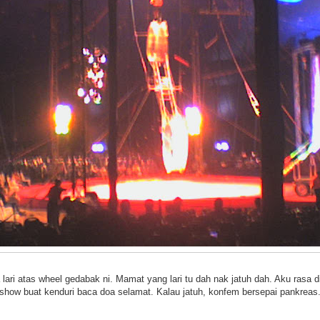
a lari atas wheel gedabak ni. Mamat yang lari tu dah nak jatuh dah. Aku rasa d
show buat kenduri baca doa selamat. Kalau jatuh, konfem bersepai pankreas