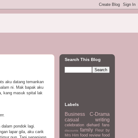
Search This Blog
nts aku datang temankan
 malam ni. Mak bapak aku
, kang masuk spital lak
Labels
Business
C-Drama
rr.
casual writing
celebration
diehard fans
n dalam pondok lagi.
family
Fleur by
discounts
an lapar gila, aku carik
food review
food
Mrs Him
timur pun. Tapi sepanjang