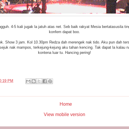
guh. 4-5 kali jugak la jatuh atas net. Seb baik rakyat Mesia bertatasusila tin
konfem dapat boo.
ngok. Show 3 jam. Kol 10.30pm Redza dah merengek nak tido. Aku pun dah te
 sejuk nak mampos, terkejung-kejung aku tahan kencing. Tak dapat la kalau n
kontena luar tu. Hancing pering!
0:19 PM
Home
View mobile version