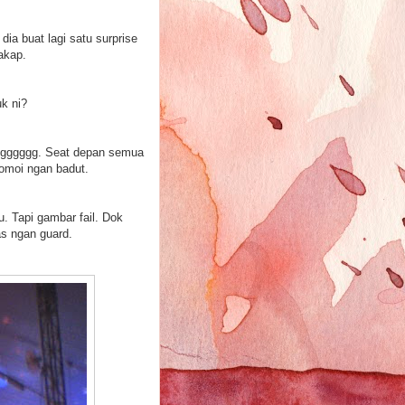
dia buat lagi satu surprise
akap.
k ni?
ggggggggg. Seat depan semua
tomoi ngan badut.
 Tapi gambar fail. Dok
as ngan guard.