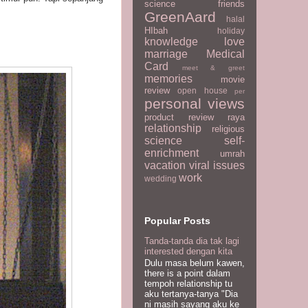
science
friends
GreenAard
halal
HIbah
holiday
knowledge
love
marriage
Medical
Card
meet & greet
memories
movie
review
open house
per
personal views
product review
raya
relationship
religious
science
self-
enrichment
umrah
vacation
viral issues
work
wedding
Popular Posts
Tanda-tanda dia tak lagi
interested dengan kita
Dulu masa belum kawen,
there is a point dalam
tempoh relationship tu
aku tertanya-tanya "Dia
ni masih sayang aku ke