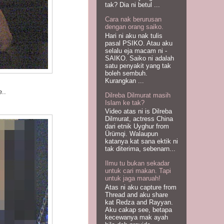
tak? Dia ni betul ...
Cara nak berurusan
dengan orang saiko.
Hari ni aku nak tulis
pasal PSIKO. Atau aku
selalu eja macam ni -
SAIKO. Saiko ni adalah
satu penyakit yang tak
boleh sembuh.
Kurangkan ...
..
Dilreba Dilmurat masih
Islam ke tak?
Video atas ni is Dilreba
Dilmurat, actress China
dari etnik Uyghur from
Ürümqi. Walaupun
katanya kat sana ektik ni
tak diterima, sebenarn...
Ilmu tu bukan sekadar
untuk cari makan. Tapi
untuk jaga maruah!
Atas ni aku capture from
Thread and aku share
kat Redza and Rayyan.
Aku cakap see, betapa
kecewanya mak ayah