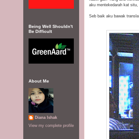
aku mentekedarah kat situ,
Seb baik aku bawak translato
Being Well Shouldn't
Be Difficult
About Me
Diana Ishak
View my complete profile