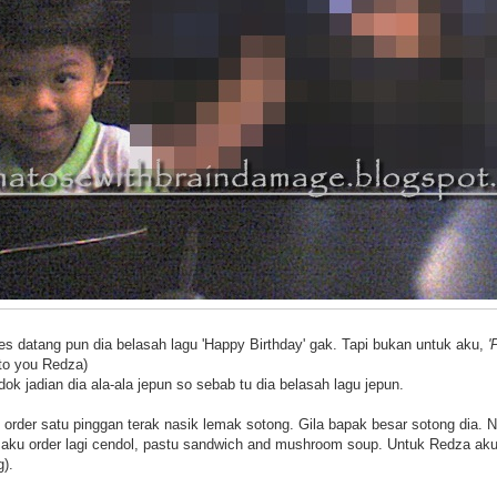
es datang pun dia belasah lagu 'Happy Birthday' gak. Tapi bukan untuk aku,
'
to you Redza)
k jadian dia ala-ala jepun so sebab tu dia belasah lagu jepun.
order satu pinggan terak nasik lemak sotong. Gila bapak besar sotong dia. 
aku order lagi cendol, pastu sandwich and mushroom soup. Untuk Redza aku 
g).