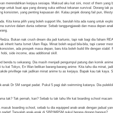
kan merendahkan kerjaya sesiapa. Maksud aku kat sini, most of them yang b
lege untuk buat apa yang dorang suka without tekanan survival. Dorang tak p
ng konsisten, yang penting kepuasan diri. Kalau projek dorang fail pun, lifest
 ada. Kita kena pilih yang boleh support life, barulah kita ada ruang untuk exp
 kena survive dalam dunia sebenar. Sebab tanggungjawab dan masa depan anak
arang.
edza. Bukan nak crush dream dia jadi kartunis, tapi nak bagi dia faham REAL
 inherit harta Ismet Ulam Raja. Minat boleh wujud bila-bila, tapi career mesti
onsisten, ada prospek masa depan, baru kita boleh build life dengan stabil. 
obi, side income, atau additional skill.
zed benda tu sekarang. Dia masih menjadi pengumpul patung dan komik anim
 tu kat Tokyo, En Wan belikan barang-barang anime. Kita tahu dia minat, jadi 
 takde privillege nak jadikan minat anime tu as kerjaya. Bapak kau tak kaya. S
k-anak Dr SM sangat padat. Pukul 5 pagi dah swimming katanya. Dia pulekk
ma tak? Tak pernah, kan? Sebab tu tak tahu life kat boarding school maca
 masuk boarding school, sebab tu dia equipped anak-anak dengan jadual yan
bih padat! Tanyalah anak-anak di SBP/MRSM pukul berapa dorang bangun?