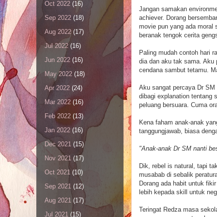
Oct 2022
(16)
Jangan samakan environmen
achiever. Dorang bersemban
Sep 2022
(18)
movie pun yang ada moral 
Aug 2022
(17)
beranak tengok cerita gengs
Jul 2022
(16)
Paling mudah contoh hari ra
Jun 2022
(16)
dia dan aku tak sama. Aku 
cendana sambut tetamu. Ma
May 2022
(18)
Aku sangat percaya Dr SM 
Apr 2022
(24)
dibagi explanation tentang 
Mar 2022
(16)
peluang bersuara. Cuma or
Feb 2022
(13)
Kena faham anak-anak yang
Jan 2022
(16)
tanggungjawab, biasa denga
Dec 2021
(15)
"Anak-anak Dr SM nanti besa
Nov 2021
(17)
Dik, rebel is natural, tapi 
Oct 2021
(10)
musabab di sebalik peratur
Dorang ada habit untuk fikir
Sep 2021
(12)
lebih kepada skill untuk n
Aug 2021
(17)
Teringat Redza masa sekola
Jul 2021
(15)