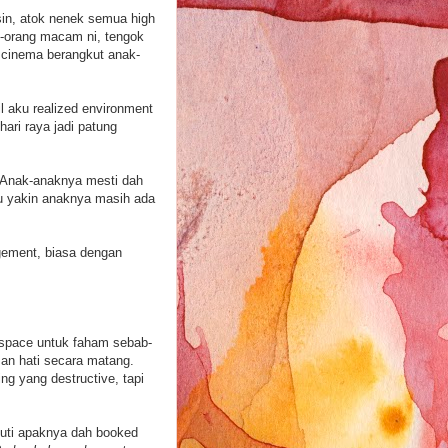
in, atok nenek semua high
g-orang macam ni, tengok
 cinema berangkut anak-
il aku realized environment
ari raya jadi patung
 Anak-anaknya mesti dah
Aku yakin anaknya masih ada
gement, biasa dengan
gi space untuk faham sebab-
san hati secara matang.
ing yang destructive, tapi
cuti apaknya dah booked