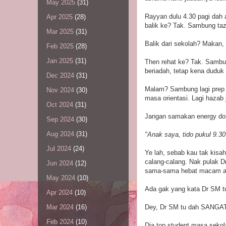
May 2025
(31)
Rayyan dulu 4.30 pagi dah 
Apr 2025
(28)
balik ke? Tak. Sambung tazk
Mar 2025
(31)
Balik dari sekolah? Makan,
Feb 2025
(28)
Jan 2025
(31)
Then rehat ke? Tak. Sambun
beriadah, tetap kena duduk
Dec 2024
(31)
Malam? Sambung lagi prep 
Nov 2024
(30)
masa orientasi. Lagi hazab
Oct 2024
(31)
Jangan samakan energy dora
Sep 2024
(30)
Aug 2024
(31)
"Anak saya, tido pukul 9.30
Jul 2024
(24)
Ye lah, sebab kau tak kisah
calang-calang. Nak pulak 
Jun 2024
(12)
sama-sama hebat macam ana
May 2024
(10)
Ada gak yang kata Dr SM tu
Apr 2024
(10)
Dey, Dr SM tu dah SANG
Mar 2024
(16)
Feb 2024
(10)
Dia top student masa sekol