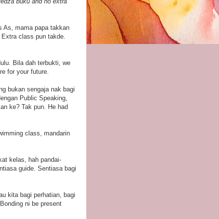
Redza buku and no extra
ghts As, mama papa takkan
 Extra class pun takde.
lu. Bila dah terbukti, we
e for your future.
ng bukan sengaja nak bagi
dengan Public Speaking,
kan ke? Tak pun. He had
swimming class, mandarin
at kelas, hah pandai-
ntiasa guide. Sentiasa bagi
u kita bagi perhatian, bagi
Bonding ni be present