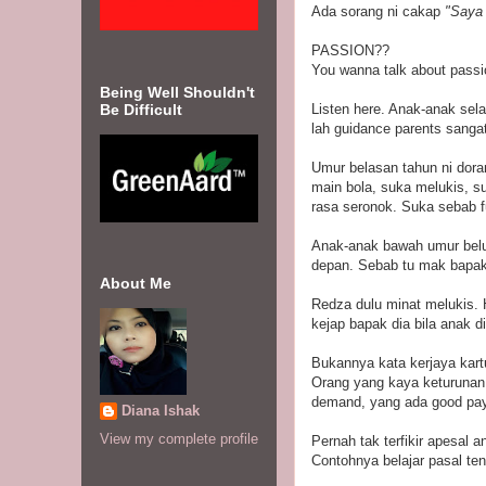
Ada sorang ni cakap
"Saya
PASSION??
You wanna talk about pass
Being Well Shouldn't
Be Difficult
Listen here. Anak-anak sel
lah guidance parents sang
Umur belasan tahun ni dora
main bola, suka melukis, s
rasa seronok. Suka sebab f
Anak-anak bawah umur belu
depan. Sebab tu mak bapak 
About Me
Redza dulu minat melukis. H
kejap bapak dia bila anak di
Bukannya kata kerjaya kart
Orang yang kaya keturunan 
demand, yang ada good pay
Diana Ishak
View my complete profile
Pernah tak terfikir apesal
Contohnya belajar pasal ten