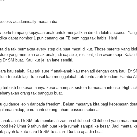
 success academically macam dia.
k perlu tumpang kejayaan anak untuk menjadikan diri dia lebih success. Ya
dika dapat nombor 1 pun canang kat FB seminggu tak habis. Heh!
ara dia tak bermakna every step dia buat mesti diikut. Those parents yang id
cture yang membina anak-anak jadi capable, resilient, dan aware saja. Kalau
 Dr SM buat. Kau ikut je lah lane sendiri.
ara kau salah. Kau tak sure if anak-anak kau menjadi dengan cara kau. Dr SM
lum terbukti lagi, tu pasal kau menggelabah tak tentu arah kondem Hamba Al
g terbukti berkesan hanya kerana nampak sistem tu macam intense. High 
kebanyakan orang tak sanggup buat.
 guidance lebih daripada freedom. Belum masanya kita bagi kebebasan dorang
alaman hidup, baru nanti dorang faham passion sebenar.
 anak-anak Dr SM tak menikmati zaman childhood. Childhood yang macama
ood ke? Umur 9 tahun dah buat kerja rumah sampai ke besar. Jadi mental k
 tak payah la kata cara Dr SM tu salah. Dia tau apa dia buat.