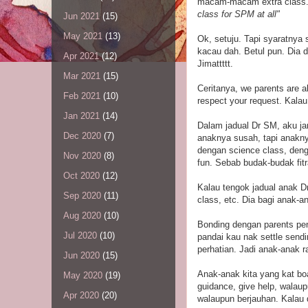
macam-macam extra class.
class for SPM at all"
Jun 2021
(15)
May 2021
(13)
Ok, setuju. Tapi syaratnya 
kacau dah. Betul pun. Dia 
Apr 2021
(12)
Jimattttt.
Mar 2021
(15)
Ceritanya, we parents are a
Feb 2021
(10)
respect your request. Kalau
Jan 2021
(14)
Dalam jadual Dr SM, aku j
Dec 2020
(7)
anaknya susah, tapi anakny
dengan science class, deng
Nov 2020
(8)
fun. Sebab budak-budak fitr
Oct 2020
(12)
Kalau tengok jadual anak D
Sep 2020
(11)
class, etc. Dia bagi anak-a
Aug 2020
(10)
Bonding dengan parents pen
Jul 2020
(10)
pandai kau nak settle sendi
perhatian. Jadi anak-anak r
Jun 2020
(15)
Anak-anak kita yang kat boa
May 2020
(19)
guidance, give help, walau
Apr 2020
(20)
walaupun berjauhan. Kalau 