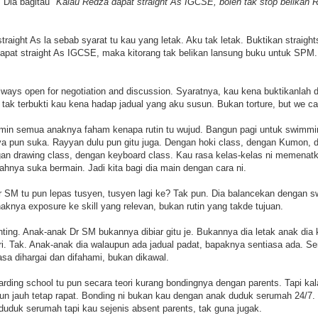
 Dia bagitau
"Kalau Redza dapat straight As IGCSE, boleh tak stop belikan 
straight As la sebab syarat tu kau yang letak. Aku tak letak. Buktikan strai
dapat straight As IGCSE, maka kitorang tak belikan lansung buku untuk SPM.
lways open for negotiation and discussion. Syaratnya, kau kena buktikanlah du
 tak terbukti kau kena hadap jadual yang aku susun. Bukan torture, but we car
amin semua anaknya faham kenapa rutin tu wujud. Bangun pagi untuk swimmi
a pun suka. Rayyan dulu pun gitu juga. Dengan hoki class, dengan Kumon, 
an drawing class, dengan keyboard class. Kau rasa kelas-kelas ni memenat
ahnya suka bermain. Jadi kita bagi dia main dengan cara ni.
r SM tu pun lepas tusyen, tusyen lagi ke? Tak pun. Dia balancekan dengan 
naknya exposure ke skill yang relevan, bukan rutin yang takde tujuan.
ting. Anak-anak Dr SM bukannya dibiar gitu je. Bukannya dia letak anak dia k
ri. Tak. Anak-anak dia walaupun ada jadual padat, bapaknya sentiasa ada. Se
asa dihargai dan difahami, bukan dikawal.
rding school tu pun secara teori kurang bondingnya dengan parents. Tapi kala
pun jauh tetap rapat. Bonding ni bukan kau dengan anak duduk serumah 24/7. 
duduk serumah tapi kau sejenis absent parents, tak guna jugak.