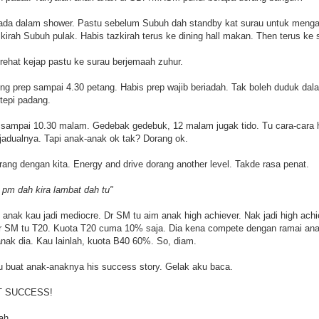
ada dalam shower. Pastu sebelum Subuh dah standby kat surau untuk mengaj
irah Subuh pulak. Habis tazkirah terus ke dining hall makan. Then terus ke 
 rehat kejap pastu ke surau berjemaah zuhur.
g prep sampai 4.30 petang. Habis prep wajib beriadah. Tak boleh duduk dal
 tepi padang.
sampai 10.30 malam. Gedebak gedebuk, 12 malam jugak tido. Tu cara-cara h
 jadualnya. Tapi anak-anak ok tak? Dorang ok.
ng dengan kita. Energy and drive dorang another level. Takde rasa penat.
 pm dah kira lambat dah tu"
 anak kau jadi mediocre. Dr SM tu aim anak high achiever. Nak jadi high ach
Dr SM tu T20. Kuota T20 cuma 10% saja. Dia kena compete dengan ramai ana
k dia. Kau lainlah, kuota B40 60%. So, diam.
 buat anak-anaknya his success story. Gelak aku baca.
AT SUCCESS!
ah.