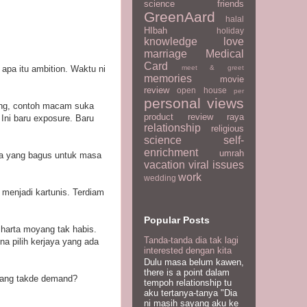
science
friends
GreenAard
halal
HIbah
holiday
knowledge
love
marriage
Medical
Card
meet & greet
apa itu ambition. Waktu ni
memories
movie
review
open house
per
personal views
rang, contoh macam suka
product review
raya
Ini baru exposure. Baru
relationship
religious
science
self-
enrichment
umrah
ya yang bagus untuk masa
vacation
viral issues
work
wedding
 menjadi kartunis. Terdiam
Popular Posts
 harta moyang tak habis.
Tanda-tanda dia tak lagi
a pilih kerjaya yang ada
interested dengan kita
Dulu masa belum kawen,
there is a point dalam
 yang takde demand?
tempoh relationship tu
aku tertanya-tanya "Dia
ni masih sayang aku ke