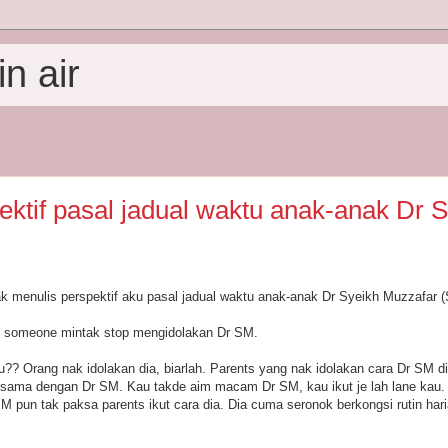
n air
ektif pasal jadual waktu anak-anak Dr 
ak menulis perspektif aku pasal jadual waktu anak-anak Dr Syeikh Muzzafar 
his someone mintak stop mengidolakan Dr SM.
 Orang nak idolakan dia, biarlah. Parents yang nak idolakan cara Dr SM di
 sama dengan Dr SM. Kau takde aim macam Dr SM, kau ikut je lah lane kau.
SM pun tak paksa parents ikut cara dia. Dia cuma seronok berkongsi rutin har