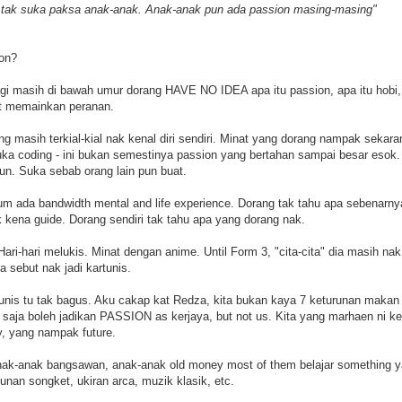
 tak suka paksa anak-anak. Anak-anak pun ada passion masing-masing"
ion?
agi masih di bawah umur dorang HAVE NO IDEA apa itu passion, apa itu hobi, 
at memainkan peranan.
ng masih terkial-kial nak kenal diri sendiri. Minat yang dorang nampak seka
uka coding - ini bukan semestinya passion yang bertahan sampai besar esok. 
un. Suka sebab orang lain pun buat.
m ada bandwidth mental and life experience. Dorang tak tahu apa sebenarn
kena guide. Dorang sendiri tak tahu apa yang dorang nak.
ari-hari melukis. Minat dengan anime. Until Form 3, "cita-cita" dia masih nak
a sebut nak jadi kartunis.
unis tu tak bagus. Aku cakap kat Redza, kita bukan kaya 7 keturunan makan
saja boleh jadikan PASSION as kerjaya, but not us. Kita yang marhaen ni ken
, yang nampak future.
 anak-anak bangsawan, anak-anak old money most of them belajar something
unan songket, ukiran arca, muzik klasik, etc.