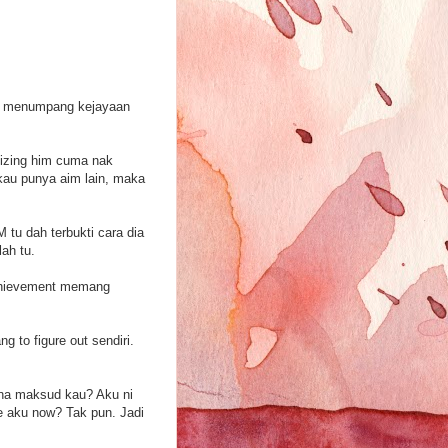
ng menumpang kejayaan
olizing him cuma nak
 kau punya aim lain, maka
 tu dah terbukti cara dia
lah tu.
achievement memang
 to figure out sendiri.
na maksud kau? Aku ni
e aku now? Tak pun. Jadi