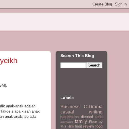
Search This Blog
Syeikh
(SM).
Labels
dik anak-anak adalah
Business
C-Drama
 Takde siapa kisah anak
casual writing
ian anak-anak, so ada
celebration
diehard fans
family
Fleur by
discounts
food review
food
Mrs Him