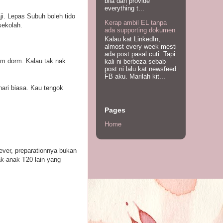
bila dah provide
everything t...
i. Lepas Subuh boleh tido
Kerap ambil EL tanpa
sekolah.
ada supporting dokumen
Kalau kat LinkedIn,
almost every week mesti
ada post pasal cuti. Tapi
am dorm. Kalau tak nak
kali ni berbeza sebab
post ni lalu kat newsfeed
FB aku. Marilah kit...
ari biasa. Kau tengok
Pages
Home
iever, preparationnya bukan
k-anak T20 lain yang