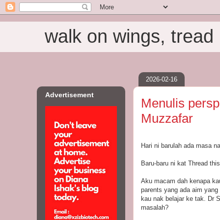
walk on wings, tread i
2026-02-16
Advertisement
Menulis persp
Muzzafar
Hari ni barulah ada masa n
Baru-baru ni kat Thread t
Aku macam dah kenapa kau??
parents yang ada aim yang
kau nak belajar ke tak. Dr 
masalah?