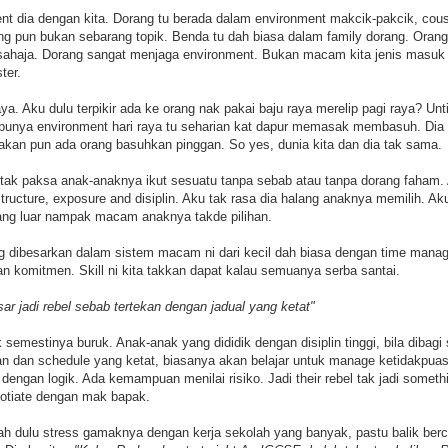
t dia dengan kita. Dorang tu berada dalam environment makcik-pakcik, cous
g pun bukan sebarang topik. Benda tu dah biasa dalam family dorang. Oran
sahaja. Dorang sangat menjaga environment. Bukan macam kita jenis masuk
ter.
ya. Aku dulu terpikir ada ke orang nak pakai baju raya merelip pagi raya? Unt
punya environment hari raya tu seharian kat dapur memasak membasuh. Dia h
kan pun ada orang basuhkan pinggan. So yes, dunia kita dan dia tak sama.
tak paksa anak-anaknya ikut sesuatu tanpa sebab atau tanpa dorang faham.
structure, exposure and disiplin. Aku tak rasa dia halang anaknya memilih. 
ang luar nampak macam anaknya takde pilihan.
 dibesarkan dalam sistem macam ni dari kecil dah biasa dengan time mana
n komitmen. Skill ni kita takkan dapat kalau semuanya serba santai.
r jadi rebel sebab tertekan dengan jadual yang ketat"
tak semestinya buruk. Anak-anak yang dididik dengan disiplin tinggi, bila diba
an dan schedule yang ketat, biasanya akan belajar untuk manage ketidakpua
 dengan logik. Ada kemampuan menilai risiko. Jadi their rebel tak jadi someth
egotiate dengan mak bapak.
h dulu stress gamaknya dengan kerja sekolah yang banyak, pastu balik ber