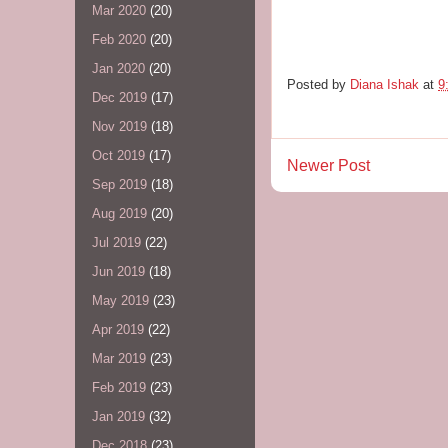
Mar 2020
(20)
Feb 2020
(20)
Jan 2020
(20)
Posted by
Diana Ishak
at
9
Dec 2019
(17)
Nov 2019
(18)
Oct 2019
(17)
Newer Post
Sep 2019
(18)
Aug 2019
(20)
Jul 2019
(22)
Jun 2019
(18)
May 2019
(23)
Apr 2019
(22)
Mar 2019
(23)
Feb 2019
(23)
Jan 2019
(32)
Dec 2018
(23)