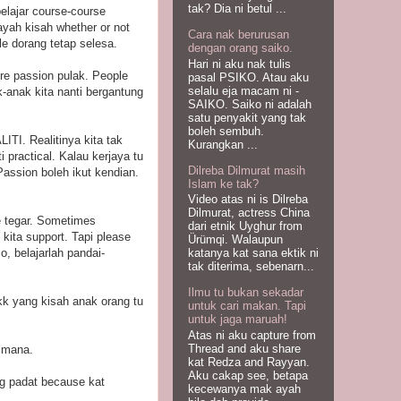
tak? Dia ni betul ...
elajar course-course
ayah kisah whether or not
Cara nak berurusan
yle dorang tetap selesa.
dengan orang saiko.
Hari ni aku nak tulis
lore passion pulak. People
pasal PSIKO. Atau aku
selalu eja macam ni -
-anak kita nanti bergantung
SAIKO. Saiko ni adalah
satu penyakit yang tak
boleh sembuh.
ITI. Realitinya kita tak
Kurangkan ...
 practical. Kalau kerjaya tu
Dilreba Dilmurat masih
Passion boleh ikut kendian.
Islam ke tak?
Video atas ni is Dilreba
Dilmurat, actress China
e tegar. Sometimes
dari etnik Uyghur from
kita support. Tapi please
Ürümqi. Walaupun
o, belajarlah pandai-
katanya kat sana ektik ni
tak diterima, sebenarn...
Ilmu tu bukan sekadar
kk yang kisah anak orang tu
untuk cari makan. Tapi
untuk jaga maruah!
Atas ni aku capture from
Thread and aku share
m mana.
kat Redza and Rayyan.
Aku cakap see, betapa
g padat because kat
kecewanya mak ayah