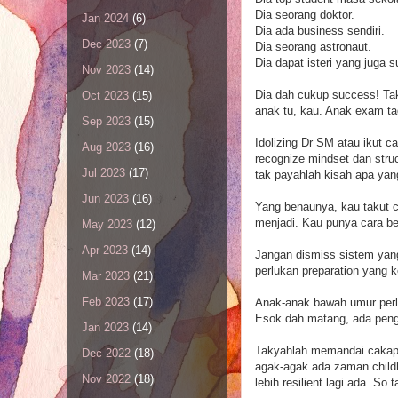
Dia seorang doktor.
Jan 2024
(6)
Dia ada business sendiri.
Dec 2023
(7)
Dia seorang astronaut.
Dia dapat isteri yang juga
Nov 2023
(14)
Dia dah cukup success! Ta
Oct 2023
(15)
anak tu, kau. Anak exam ta
Sep 2023
(15)
Idolizing Dr SM atau ikut c
Aug 2023
(16)
recognize mindset dan stru
Jul 2023
(17)
tak payahlah kisah apa yang
Jun 2023
(16)
Yang benaunya, kau takut c
menjadi. Kau punya cara be
May 2023
(12)
Apr 2023
(14)
Jangan dismiss sistem yan
perlukan preparation yang 
Mar 2023
(21)
Feb 2023
(17)
Anak-anak bawah umur perlu
Esok dah matang, ada peng
Jan 2023
(14)
Takyahlah memandai cakap
Dec 2022
(18)
agak-agak ada zaman childh
Nov 2022
(18)
lebih resilient lagi ada. So