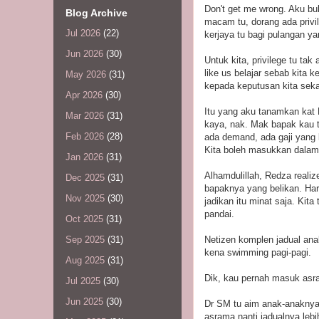
Don't get me wrong. Aku bu
Blog Archive
macam tu, dorang ada privi
Jul 2026
(22)
kerjaya tu bagi pulangan ya
Jun 2026
(30)
Untuk kita, privilege tu tak
like us belajar sebab kita
May 2026
(31)
kepada keputusan kita sek
Apr 2026
(30)
Itu yang aku tanamkan kat R
Mar 2026
(31)
kaya, nak. Mak bapak kau tak
Feb 2026
(28)
ada demand, ada gaji yang k
Kita boleh masukkan dalam h
Jan 2026
(31)
Alhamdulillah, Redza reali
Dec 2025
(31)
bapaknya yang belikan. Hari
Nov 2025
(30)
jadikan itu minat saja. Kita
pandai.
Oct 2025
(31)
Netizen komplen jadual ana
Sep 2025
(31)
kena swimming pagi-pagi.
Aug 2025
(31)
Dik, kau pernah masuk asra
Jul 2025
(30)
Jun 2025
(30)
Dr SM tu aim anak-anaknya
asrama nanti jadualnya le