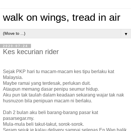
walk on wings, tread in air
▼
2020-07-24
Kes kecurian rider
Sejak PKP hari tu macam-macam kes tipu berlaku kat
Malaysia.
Maybe ramai yang terdesak, perlukan duit.
Ataupun memang dasar penipu seumur hidup.
Aku pun tak taulah dalam keadaan sekarang wajar tak nak
husnuzon bila penipuan macam ni berlaku.
Dah 2 bulan aku beli barang-barang pasar kat
pasarsegar.my.
Mula-mula beli takut-takut, sorok-sorok.
Seram sejuk je kalau delivery sampai selepas En Wan balik