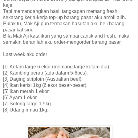
keje.
Tapi memandangkan hasil tangkapan memang fresh,
sekarang kerja-kerja top-up barang pasar aku ambil alih.
Pulak tu, Mak Aji pun termakan hasutan aku beli barang
pasar kat sini.
Bila Mak Aji kata ikan yang sampai cantik and fresh, maka
semakin beranilah aku order-mengorder barang pasar.
Last week aku order :
[1] Ketam large 6 ekor (memang large ketam dia).
[2] Kambing perap (ada dalam 5-6pcs).
[3] Daging striploin (Australian beef).
[4] Ikan kerisi 1kg (6 ekor besar-besar).
[5] Ikan merah 1 ekor.
[6] Ayam 1 ekor.
[7] Sotong large 1.5kg.
[8] Udang rimau 1kg.