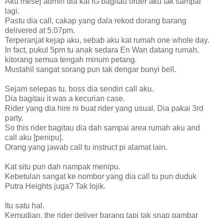
Aku mesej admin dia kat IG bagitau order aku tak sampai
lagi.
Pastu dia call, cakap yang dala rekod dorang barang
delivered at 5.07pm.
Terperanjat kejap aku, sebab aku kat rumah one whole day.
In fact, pukul 5pm tu anak sedara En Wan datang rumah,
kitorang semua tengah minum petang.
Mustahil sangat sorang pun tak dengar bunyi bell.
Sejam selepas tu, boss dia sendiri call aku.
Dia bagitau it was a kecurian case.
Rider yang dia hire ni buat rider yang usual. Dia pakai 3rd
party.
So this rider bagitau dia dah sampai area rumah aku and
call aku [penipu].
Orang yang jawab call tu instruct pi alamat lain.
Kat situ pun dah nampak menipu.
Kebetulan sangat ke nombor yang dia call tu pun duduk
Putra Heights juga? Tak lojik.
Itu satu hal.
Kemudian, the rider deliver barang tapi tak snap gambar