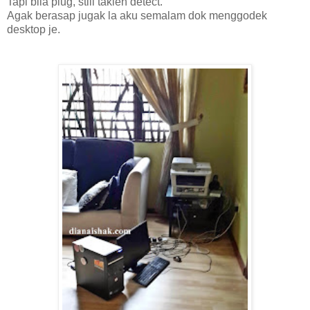
Tapi bila plug, still takleh detect.
Agak berasap jugak la aku semalam dok menggodek
desktop je.