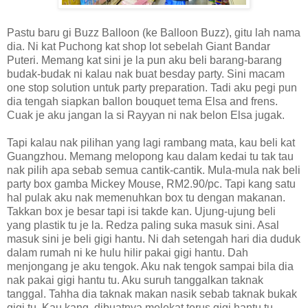
Pastu baru gi Buzz Balloon (ke Balloon Buzz), gitu lah nama
dia. Ni kat Puchong kat shop lot sebelah Giant Bandar
Puteri. Memang kat sini je la pun aku beli barang-barang
budak-budak ni kalau nak buat besday party. Sini macam
one stop solution untuk party preparation. Tadi aku pegi pun
dia tengah siapkan ballon bouquet tema Elsa and frens.
Cuak je aku jangan la si Rayyan ni nak belon Elsa jugak.
Tapi kalau nak pilihan yang lagi rambang mata, kau beli kat
Guangzhou. Memang melopong kau dalam kedai tu tak tau
nak pilih apa sebab semua cantik-cantik. Mula-mula nak beli
party box gamba Mickey Mouse, RM2.90/pc. Tapi kang satu
hal pulak aku nak memenuhkan box tu dengan makanan.
Takkan box je besar tapi isi takde kan. Ujung-ujung beli
yang plastik tu je la. Redza paling suka masuk sini. Asal
masuk sini je beli gigi hantu. Ni dah setengah hari dia duduk
dalam rumah ni ke hulu hilir pakai gigi hantu. Dah
menjongang je aku tengok. Aku nak tengok sampai bila dia
nak pakai gigi hantu tu. Aku suruh tanggalkan taknak
tanggal. Tahha dia taknak makan nasik sebab taknak bukak
gigi tu. Kau kang, dibuatnya melekat terus gigi hantu tu