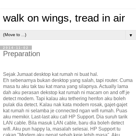
walk on wings, tread in air
▼
2014-11-02
Preparation
Sejak Jumaat desktop kat rumah ni buat hal.
Eh sebenarnya bukan desktop yang salah, tapi router. Cuma
masa tu aku tak tau kat mana yang silapnya. Actually lama
dah aku perasan dekstop kat rumah ni macam on and off je
detect modem. Tapi kalau aku tethering henfon aku boleh
pulak dia detect. Kalau nak kata modem rosak, gajet-gajet
kat rumah ni selamba je connected ngan wifi rumah. Puas
aku memikir. Last-last aku call HP Support. Dia suruh tarik
LAN cable. Bila masuk LAN cable, baru dia boleh detect
wifi. Aku pun happy la, masalah selesai. HP Support tu
cakap "Modem aku penat sebab keje lebih masa". Aku