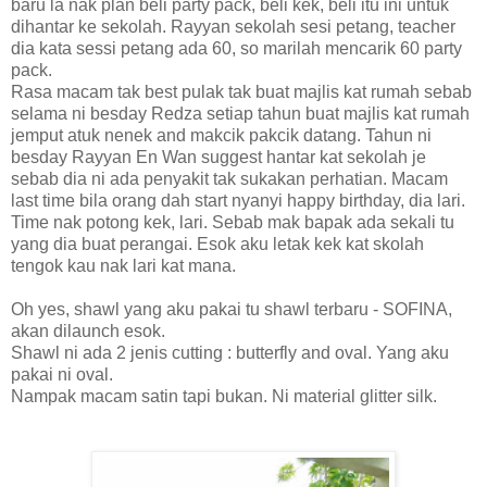
baru la nak plan beli party pack, beli kek, beli itu ini untuk
dihantar ke sekolah. Rayyan sekolah sesi petang, teacher
dia kata sessi petang ada 60, so marilah mencarik 60 party
pack.
Rasa macam tak best pulak tak buat majlis kat rumah sebab
selama ni besday Redza setiap tahun buat majlis kat rumah
jemput atuk nenek and makcik pakcik datang. Tahun ni
besday Rayyan En Wan suggest hantar kat sekolah je
sebab dia ni ada penyakit tak sukakan perhatian. Macam
last time bila orang dah start nyanyi happy birthday, dia lari.
Time nak potong kek, lari. Sebab mak bapak ada sekali tu
yang dia buat perangai. Esok aku letak kek kat skolah
tengok kau nak lari kat mana.
Oh yes, shawl yang aku pakai tu shawl terbaru - SOFINA,
akan dilaunch esok.
Shawl ni ada 2 jenis cutting : butterfly and oval. Yang aku
pakai ni oval.
Nampak macam satin tapi bukan. Ni material glitter silk.