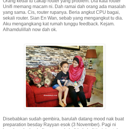
Orang kedai tu cakap router yang problem. Dia kata router
Unifi memang macam ni. Dah ramai dah orang ada masalah
yang sama. Cis, router rupanya. Beria angkut CPU bagai,
sekali router. Sian En Wan, sebab yang mengangkut tu dia.
Aku mengangkang kat rumah tunggu feedback. Kejam.
Alhamdulillah now dah ok.
Disebabkan sudah gembira, barulah datang mood nak buat
preparation besday Rayyan esok (3 November). Pagi ni