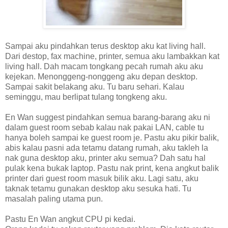
Sampai aku pindahkan terus desktop aku kat living hall.
Dari destop, fax machine, printer, semua aku lambakkan kat
living hall. Dah macam tongkang pecah rumah aku aku
kejekan. Menonggeng-nonggeng aku depan desktop.
Sampai sakit belakang aku. Tu baru sehari. Kalau
seminggu, mau berlipat tulang tongkeng aku.
En Wan suggest pindahkan semua barang-barang aku ni
dalam guest room sebab kalau nak pakai LAN, cable tu
hanya boleh sampai ke guest room je. Pastu aku pikir balik,
abis kalau pasni ada tetamu datang rumah, aku takleh la
nak guna desktop aku, printer aku semua? Dah satu hal
pulak kena bukak laptop. Pastu nak print, kena angkut balik
printer dari guest room masuk bilik aku. Lagi satu, aku
taknak tetamu gunakan desktop aku sesuka hati. Tu
masalah paling utama pun.
Pastu En Wan angkut CPU pi kedai.