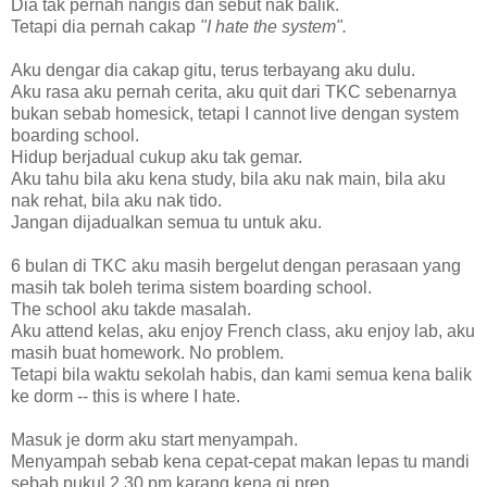
Dia tak pernah nangis dan sebut nak balik.
Tetapi dia pernah cakap
"I hate the system".
Aku dengar dia cakap gitu, terus terbayang aku dulu.
Aku rasa aku pernah cerita, aku quit dari TKC sebenarnya
bukan sebab homesick, tetapi I cannot live dengan system
boarding school.
Hidup berjadual cukup aku tak gemar.
Aku tahu bila aku kena study, bila aku nak main, bila aku
nak rehat, bila aku nak tido.
Jangan dijadualkan semua tu untuk aku.
6 bulan di TKC aku masih bergelut dengan perasaan yang
masih tak boleh terima sistem boarding school.
The school aku takde masalah.
Aku attend kelas, aku enjoy French class, aku enjoy lab, aku
masih buat homework. No problem.
Tetapi bila waktu sekolah habis, dan kami semua kena balik
ke dorm -- this is where I hate.
Masuk je dorm aku start menyampah.
Menyampah sebab kena cepat-cepat makan lepas tu mandi
sebab pukul 2.30 pm karang kena gi prep.