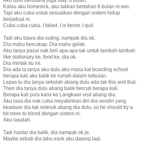
Aku dulu berusaha juga stay. 6 bulan.
Kalau aku homesick, aku takkan bertahan 6 bulan ni wei.
Tapi aku cuba untuk sesuaikan dengan sistem hidup
berjadual ni.
Cuba cuba cuba. I failed. I is kenot. I quit.
Tadi aku bawa dia outing, nampak dia ok.
Dia mahu bercakap. Dia mahu gelak.
Aku tanya pasal nak beli apa-apa tak untuk tambah-tambah
like stationary ke, food ke, dia ok.
Dia mintak itu ini.
Dia ada la tanya aku dulu aku masa kat boarding school
berapa kali aku balik ke rumah dalam sebulan.
Lepas tu dia tanya sekolah abang dulu ada tak this and that.
Then dia tanya dulu abang balik bercuti berapa kali.
Berapa kali pula kami ke Langkawi visit abang dia.
Aku rasa dia nak cuba meyakinkan diri dia sendiri yang
keadaan dia tak seteruk abang dia dulu, so he should try a
bit more to blend dengan sistem ni.
Aku rasalah.
Tadi hantar dia balik, dia nampak ok je.
Maybe sebab dia tahu esok aku datang lagi.