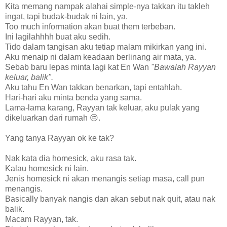
Kita memang nampak alahai simple-nya takkan itu takleh
ingat, tapi budak-budak ni lain, ya.
Too much information akan buat them terbeban.
Ini lagilahhhh buat aku sedih.
Tido dalam tangisan aku tetiap malam mikirkan yang ini.
Aku menaip ni dalam keadaan berlinang air mata, ya.
Sebab baru lepas minta lagi kat En Wan
"Bawalah Rayyan
keluar, balik".
Aku tahu En Wan takkan benarkan, tapi entahlah.
Hari-hari aku minta benda yang sama.
Lama-lama karang, Rayyan tak keluar, aku pulak yang
dikeluarkan dari rumah 😔.
Yang tanya Rayyan ok ke tak?
Nak kata dia homesick, aku rasa tak.
Kalau homesick ni lain.
Jenis homesick ni akan menangis setiap masa, call pun
menangis.
Basically banyak nangis dan akan sebut nak quit, atau nak
balik.
Macam Rayyan, tak.