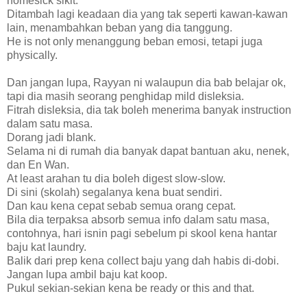
homesick sikit.
Ditambah lagi keadaan dia yang tak seperti kawan-kawan
lain, menambahkan beban yang dia tanggung.
He is not only menanggung beban emosi, tetapi juga
physically.
Dan jangan lupa, Rayyan ni walaupun dia bab belajar ok,
tapi dia masih seorang penghidap mild disleksia.
Fitrah disleksia, dia tak boleh menerima banyak instruction
dalam satu masa.
Dorang jadi blank.
Selama ni di rumah dia banyak dapat bantuan aku, nenek,
dan En Wan.
At least arahan tu dia boleh digest slow-slow.
Di sini (skolah) segalanya kena buat sendiri.
Dan kau kena cepat sebab semua orang cepat.
Bila dia terpaksa absorb semua info dalam satu masa,
contohnya, hari isnin pagi sebelum pi skool kena hantar
baju kat laundry.
Balik dari prep kena collect baju yang dah habis di-dobi.
Jangan lupa ambil baju kat koop.
Pukul sekian-sekian kena be ready or this and that.