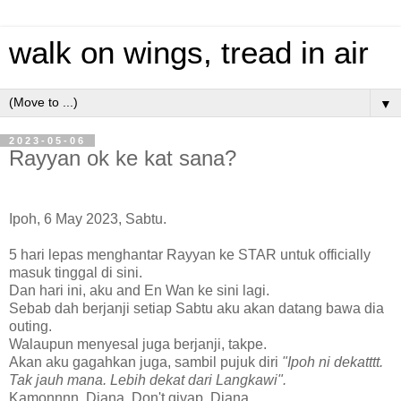
walk on wings, tread in air
▼
2023-05-06
Rayyan ok ke kat sana?
Ipoh, 6 May 2023, Sabtu.
5 hari lepas menghantar Rayyan ke STAR untuk officially
masuk tinggal di sini.
Dan hari ini, aku and En Wan ke sini lagi.
Sebab dah berjanji setiap Sabtu aku akan datang bawa dia
outing.
Walaupun menyesal juga berjanji, takpe.
Akan aku gagahkan juga, sambil pujuk diri
"Ipoh ni dekatttt.
Tak jauh mana. Lebih dekat dari Langkawi".
Kamonnnn, Diana. Don't givap, Diana.