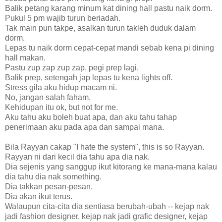
Balik petang karang minum kat dining hall pastu naik dorm.
Pukul 5 pm wajib turun beriadah.
Tak main pun takpe, asalkan turun takleh duduk dalam
dorm.
Lepas tu naik dorm cepat-cepat mandi sebab kena pi dining
hall makan.
Pastu zup zap zup zap, pegi prep lagi.
Balik prep, setengah jap lepas tu kena lights off.
Stress gila aku hidup macam ni.
No, jangan salah faham.
Kehidupan itu ok, but not for me.
Aku tahu aku boleh buat apa, dan aku tahu tahap
penerimaan aku pada apa dan sampai mana.
Bila Rayyan cakap "I hate the system", this is so Rayyan.
Rayyan ni dari kecil dia tahu apa dia nak.
Dia sejenis yang sanggup ikut kitorang ke mana-mana kalau
dia tahu dia nak something.
Dia takkan pesan-pesan.
Dia akan ikut terus.
Walaupun cita-cita dia sentiasa berubah-ubah -- kejap nak
jadi fashion designer, kejap nak jadi grafic designer, kejap