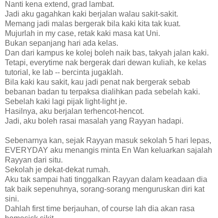
Nanti kena extend, grad lambat.
Jadi aku gagahkan kaki berjalan walau sakit-sakit.
Memang jadi malas bergerak bila kaki kita tak kuat.
Mujurlah in my case, retak kaki masa kat Uni.
Bukan sepanjang hari ada kelas.
Dan dari kampus ke kolej boleh naik bas, takyah jalan kaki.
Tetapi, everytime nak bergerak dari dewan kuliah, ke kelas
tutorial, ke lab -- bercinta jugaklah.
Bila kaki kau sakit, kau jadi penat nak bergerak sebab
bebanan badan tu terpaksa dialihkan pada sebelah kaki.
Sebelah kaki lagi pijak light-light je.
Hasilnya, aku berjalan terhencot-hencot.
Jadi, aku boleh rasai masalah yang Rayyan hadapi.
Sebenarnya kan, sejak Rayyan masuk sekolah 5 hari lepas,
EVERYDAY aku menangis minta En Wan keluarkan sajalah
Rayyan dari situ.
Sekolah je dekat-dekat rumah.
Aku tak sampai hati tinggalkan Rayyan dalam keadaan dia
tak baik sepenuhnya, sorang-sorang menguruskan diri kat
sini.
Dahlah first time berjauhan, of course lah dia akan rasa