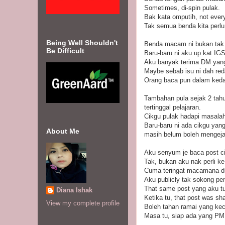
Sometimes, di-spin pulak.
Bak kata omputih, not ever
Tak semua benda kita perlu
Being Well Shouldn't
Benda macam ni bukan tak 
Be Difficult
Baru-baru ni aku up kat IGS
Aku banyak terima DM yang 
Maybe sebab isu ni dah red
Orang baca pun dalam kedaa
Tambahan pula sejak 2 tah
tertinggal pelajaran.
Cikgu pulak hadapi masalah
Baru-baru ni ada cikgu yan
About Me
masih belum boleh mengeja
Aku senyum je baca post ci
Tak, bukan aku nak perli ke
Cuma teringat macamana dul
Aku publicly tak sokong p
That same post yang aku tul
Diana Ishak
Ketika tu, that post was sh
View my complete profile
Boleh tahan ramai yang ke
Masa tu, siap ada yang P