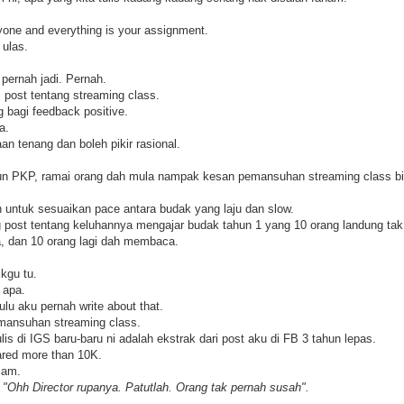
yone and everything is your assignment.
 ulas.
pernah jadi. Pernah.
 post tentang streaming class.
bagi feedback positive.
a.
n tenang dan boleh pikir rasional.
un PKP, ramai orang dah mula nampak kesan pemansuhan streaming class bi
 untuk sesuaikan pace antara budak yang laju dan slow.
g post tentang keluhannya mengajar budak tahun 1 yang 10 orang landung tak
, dan 10 orang lagi dah membaca.
kgu tu.
 apa.
u aku pernah write about that.
emansuhan streaming class.
is di IGS baru-baru ni adalah ekstrak dari post aku di FB 3 tahun lepas.
ared more than 10K.
cam.
M
"Ohh Director rupanya. Patutlah. Orang tak pernah susah".