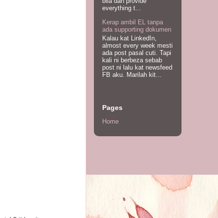
bila dah provide
everything t...
Kerap ambil EL tanpa
ada supporting dokumen
Kalau kat LinkedIn,
almost every week mesti
ada post pasal cuti. Tapi
kali ni berbeza sebab
post ni lalu kat newsfeed
FB aku. Marilah kit...
Pages
Home