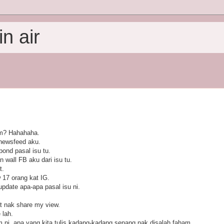
n air
m? Hahahaha.
newsfeed aku.
ond pasal isu tu.
 wall FB aku dari isu tu.
t.
 17 orang kat IG.
pdate apa-apa pasal isu ni.
at nak share my view.
 lah.
ni, apa yang kita tulis kadang-kadang senang nak disalah faham.