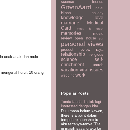
science
friends
GreenAard
halal
HIbah
holiday
knowledge
love
marriage
Medical
Card
meet & greet
memories
movie
review
open house
per
personal views
product review
raya
relationship
religious
la anak-anak dah mula
science
self-
enrichment
umrah
vacation
viral issues
 mengenal huruf, 10 orang
work
wedding
Popular Posts
Tanda-tanda dia tak lagi
interested dengan kita
Dulu masa belum kawen,
there is a point dalam
tempoh relationship tu
aku tertanya-tanya "Dia
ni masih sayang aku ke