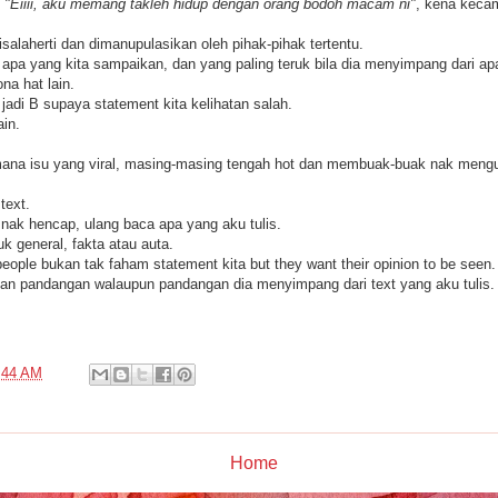
p
"Eiiii, aku memang takleh hidup dengan orang bodoh macam ni"
, kena keca
salaherti dan dimanupulasikan oleh pihak-pihak tertentu.
 apa yang kita sampaikan, dan yang paling teruk bila dia menyimpang dari ap
ona hat lain.
 jadi B supaya statement kita kelihatan salah.
ain.
ana isu yang viral, masing-masing tengah hot dan membuak-buak nak mengu
text.
nak hencap, ulang baca apa yang aku tulis.
k general, fakta atau auta.
eople bukan tak faham statement kita but they want their opinion to be seen
kan pandangan walaupun pandangan dia menyimpang dari text yang aku tulis.
:44 AM
Home