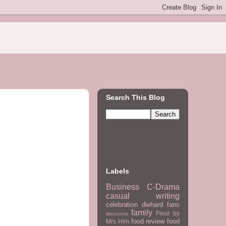
Search This Blog
Labels
Business
C-Drama
casual writing
celebration
diehard fans
family
Fleur by
discounts
food review
food
Mrs Him