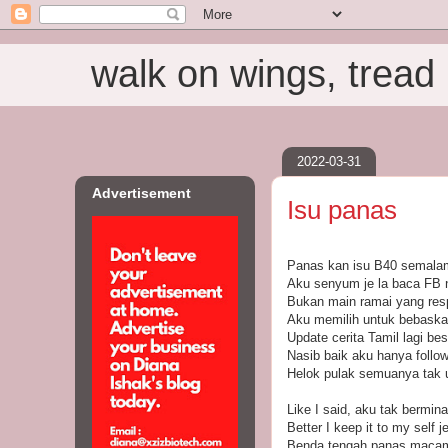
walk on wings, tread i
2022-03-31
Advertisement
Isu panas
Panas kan isu B40 semala
Aku senyum je la baca FB 
Bukan main ramai yang resp
Aku memilih untuk bebaskan
Update cerita Tamil lagi bes
Nasib baik aku hanya follow
Helok pulak semuanya tak u
Like I said, aku tak bermin
Better I keep it to my self je
Benda tengah panas macam 