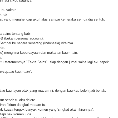
h jadi cikgu katanya.
 isu vaksin.
k rak.
ins, yang menghencap aku habis sampai ke neraka semua dia sentuh.
a sains tentang babi.
FB (bukan personal account).
 Sampai ke negara seberang (Indonesia) viralnya.
 aku.
ku) menghina kepercayaan dan makanan kaum lain.
p.
itu statementnya "Fakta Sains", siap dengan jurnal sains lagi aku tepek.
ercayaan kaum lain".
alau kau layan otak yang macam ni, dengan kau-kau boleh jadi benak.
.
kut sebab tu aku delete.
iran-fikiran dangkal macam tu.
ak kuasa tengok banyak komen yang 'singkat akal fikirannya'.
 tapi nak komen juga.