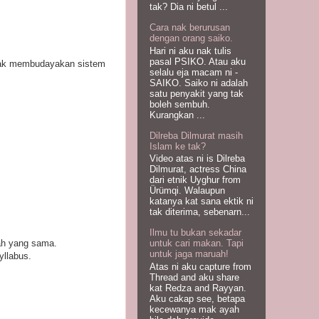
tak? Dia ni betul ...
Cara nak berurusan
dengan orang saiko.
Hari ni aku nak tulis
pasal PSIKO. Atau aku
 nak membudayakan sistem
selalu eja macam ni -
SAIKO. Saiko ni adalah
satu penyakit yang tak
boleh sembuh.
Kurangkan ...
Dilreba Dilmurat masih
Islam ke tak?
Video atas ni is Dilreba
Dilmurat, actress China
dari etnik Uyghur from
Ürümqi. Walaupun
katanya kat sana ektik ni
tak diterima, sebenarn...
Ilmu tu bukan sekadar
lah yang sama.
untuk cari makan. Tapi
untuk jaga maruah!
yllabus.
Atas ni aku capture from
Thread and aku share
kat Redza and Rayyan.
Aku cakap see, betapa
kecewanya mak ayah