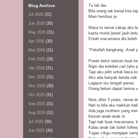
Blog Archive
Tu lah dia.
Bila orang tak kenal kita t
Jul 2026
(22)
Main hembus je.
Jun 2026
(30)
Masa tu ramai cakap aku b
May 2026
(31)
kasta murid (wow! jauh betu
Entah macamana dia boleh 
Apr 2026
(30)
"Patutlah bangkang. Anak 
Mar 2026
(31)
Feb 2026
(28)
Power betul netizen buat ke
Rajin dia kelebet cari tahu 
Jan 2026
(31)
Tapi aku pilih untuk baca 
Dec 2025
(31)
Aku ada banyak benda nak 
Lagipun isu tengah panas.
Nov 2025
(30)
Orang belum dapat terima u
Oct 2025
(31)
Now, after 3 years, ramai
Sep 2025
(31)
Hari tu bila aku naikkan ba
Ada juga mothers yang meng
Aug 2025
(31)
Kesian anak-anak ni.
Jul 2025
(30)
Tapi nak buat macamana, k
Kalau anak tak boleh follow
Jun 2025
(30)
Tugas cikgu mengajar samp