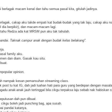
api berlagak macam kenal dan tahu semua pasal kita, gitulah jadinya.
erlagak, cakap aku takde empati kat budak-budak yang tak laju, cakap aku
l dia berpikir), dan macam-macam lagi.
tahu Redza ada kat MRSM pun aku tak tahulah.
pandai. Taknak campur anak dengan budak kelas belakang".
rja.
pasal family aku.
komen dan diam. Gasak kau situ.
buat.
npopular opinion.
 dah nampak kesan pemansuhan streaming class.
lik post tu kat IG, dah jadi luahan hati para guru yang berdepan dengan masa
adu anak-anak jauh tertinggal bila cikgu terpaksa laju sebab nak habiskan s
eputusan dah pun dibuat.
, cikgu boleh jadi punching bag, apa susah.
ai pandai katanya.