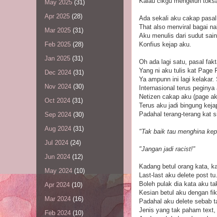
Kalau cikgu mengeluh toksa
May 2025
(31)
Apr 2025
(28)
Ada sekali aku cakap pasal
That also menviral bagai na
Mar 2025
(31)
Aku menulis dari sudut sa
Konfius kejap aku.
Feb 2025
(28)
Jan 2025
(31)
Oh ada lagi satu, pasal fakt
Yang ni aku tulis kat Page 
Dec 2024
(31)
Ya ampunn ini lagi kelakar.
Nov 2024
(30)
Internasional terus peginya
Netizen cakap aku (page a
Oct 2024
(31)
Terus aku jadi bingung keja
Padahal terang-terang kat s
Sep 2024
(30)
Aug 2024
(31)
"Tak baik tau menghina kep
Jul 2024
(24)
"Jangan jadi racist!"
Jun 2024
(12)
Kadang betul orang kata, k
May 2024
(10)
Last-last aku delete post tu
Boleh pulak dia kata aku ta
Apr 2024
(10)
Kesian betul aku dengan fik
Mar 2024
(16)
Padahal aku delete sebab t
Jenis yang tak paham text,
Feb 2024
(10)