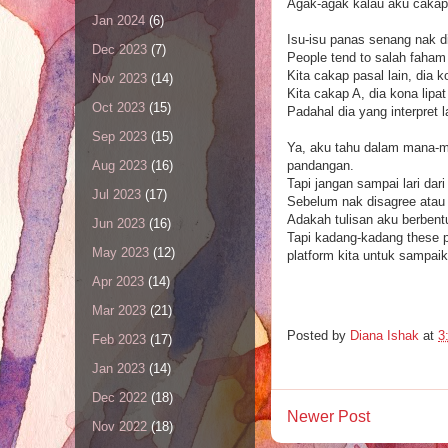
Agak-agak kalau aku caka
Jan 2024
(6)
Isu-isu panas senang nak di
Dec 2023
(7)
People tend to salah faham
Kita cakap pasal lain, dia k
Nov 2023
(14)
Kita cakap A, dia kona lipat
Oct 2023
(15)
Padahal dia yang interpret l
Sep 2023
(15)
Ya, aku tahu dalam mana-m
pandangan.
Aug 2023
(16)
Tapi jangan sampai lari dari 
Jul 2023
(17)
Sebelum nak disagree atau 
Adakah tulisan aku berbentu
Jun 2023
(16)
Tapi kadang-kadang these p
May 2023
(12)
platform kita untuk sampai
Apr 2023
(14)
Mar 2023
(21)
Posted by
Diana Ishak
at
3
Feb 2023
(17)
Jan 2023
(14)
Dec 2022
(18)
Newer Post
Nov 2022
(18)