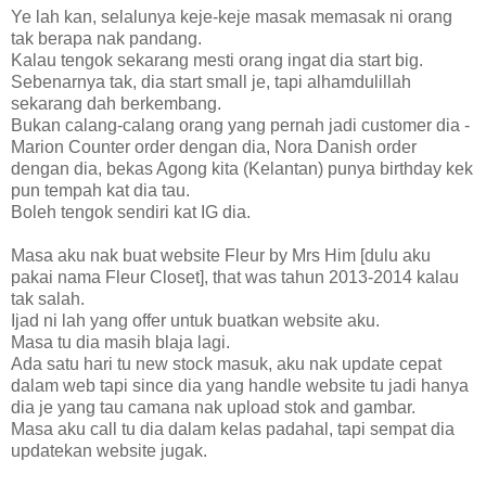
Ye lah kan, selalunya keje-keje masak memasak ni orang
tak berapa nak pandang.
Kalau tengok sekarang mesti orang ingat dia start big.
Sebenarnya tak, dia start small je, tapi alhamdulillah
sekarang dah berkembang.
Bukan calang-calang orang yang pernah jadi customer dia -
Marion Counter order dengan dia, Nora Danish order
dengan dia, bekas Agong kita (Kelantan) punya birthday kek
pun tempah kat dia tau.
Boleh tengok sendiri kat IG dia.
Masa aku nak buat website Fleur by Mrs Him [dulu aku
pakai nama Fleur Closet], that was tahun 2013-2014 kalau
tak salah.
Ijad ni lah yang offer untuk buatkan website aku.
Masa tu dia masih blaja lagi.
Ada satu hari tu new stock masuk, aku nak update cepat
dalam web tapi since dia yang handle website tu jadi hanya
dia je yang tau camana nak upload stok and gambar.
Masa aku call tu dia dalam kelas padahal, tapi sempat dia
updatekan website jugak.