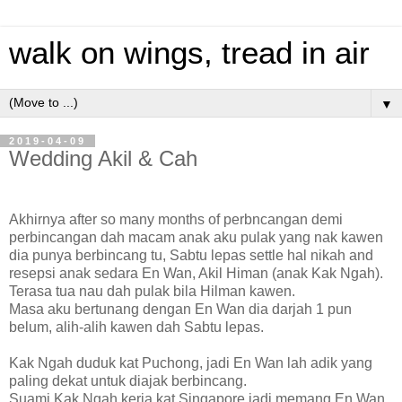
walk on wings, tread in air
▼
2019-04-09
Wedding Akil & Cah
Akhirnya after so many months of perbncangan demi
perbincangan dah macam anak aku pulak yang nak kawen
dia punya berbincang tu, Sabtu lepas settle hal nikah and
resepsi anak sedara En Wan, Akil Himan (anak Kak Ngah).
Terasa tua nau dah pulak bila Hilman kawen.
Masa aku bertunang dengan En Wan dia darjah 1 pun
belum, alih-alih kawen dah Sabtu lepas.
Kak Ngah duduk kat Puchong, jadi En Wan lah adik yang
paling dekat untuk diajak berbincang.
Suami Kak Ngah kerja kat Singapore jadi memang En Wan