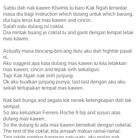
Sabtu dah nak kawen Khamis tu baru Kak Ngah tersedar
masa dia bagi instruction which dulang untuk which barang,
dia lupa terus kat mas kawen and cincin.
Salah satu dulang isi coklat.
Dia mintak buang je coklat tu and ganti dengan tempat letak
mas kawen.
Actually masa bincang-bincang dulu aku dah highlite pasal
ni.
Aku suggest apa kata dulang mas kawen tu kita letakkan
mas kawen, cincin and tepak sirih sekaligus.
Tapi Kak Ngah nak sirih junjung.
Ok aku buatkan junjung punya, last-last dengan aku aku
sekali terlupakan tempat mas kawen.
Nak beli bunga and segala tok nenek kelengkapan dah tak
sempat.
So aku keluarkan Ferrero Roche 9 biji and susun atas
dulang mas kawen.
So the dulang tu ada mas kawen bersekali dengan cekelat.
The rest of the coklat, kita jemaah makan ramai-ramai.
Tapi takde gambar hantaran satu-satu, aku malas nak