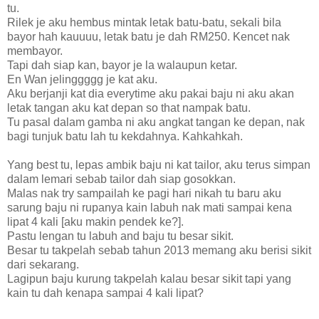
tu.
Rilek je aku hembus mintak letak batu-batu, sekali bila
bayor hah kauuuu, letak batu je dah RM250. Kencet nak
membayor.
Tapi dah siap kan, bayor je la walaupun ketar.
En Wan jelinggggg je kat aku.
Aku berjanji kat dia everytime aku pakai baju ni aku akan
letak tangan aku kat depan so that nampak batu.
Tu pasal dalam gamba ni aku angkat tangan ke depan, nak
bagi tunjuk batu lah tu kekdahnya. Kahkahkah.
Yang best tu, lepas ambik baju ni kat tailor, aku terus simpan
dalam lemari sebab tailor dah siap gosokkan.
Malas nak try sampailah ke pagi hari nikah tu baru aku
sarung baju ni rupanya kain labuh nak mati sampai kena
lipat 4 kali [aku makin pendek ke?].
Pastu lengan tu labuh and baju tu besar sikit.
Besar tu takpelah sebab tahun 2013 memang aku berisi sikit
dari sekarang.
Lagipun baju kurung takpelah kalau besar sikit tapi yang
kain tu dah kenapa sampai 4 kali lipat?