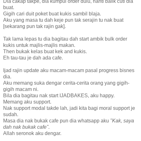
Dia cakap takpe, dia kumpul order dulu, nanti balik cuti dia
buat.
Gigih cari duit poket buat kukis sambil blaja.
Aku yang masa tu dah keje pun tak serajin tu nak buat
[sekarang pun tak rajin gak].
Tak lama lepas tu dia bagitau dah start ambik bulk order
kukis untuk majlis-majlis makan.
Then bukak kelas buat kek and kukis.
Eh tau-tau je dah ada cafe.
Ijad rajin update aku macam-macam pasal progress bisnes
dia.
Aku memang suka dengar cerita-cerita orang yang gigih-
gigih macam ni.
Bila dia bagitau nak start IJADBAKES, aku happy.
Memang aku support.
Nak support modal takde lah, jadi kita bagi moral support je
sudah.
Masa dia nak bukak cafe pun dia whatsapp aku
"Kak, saya
dah nak bukak cafe".
Allah seronok aku dengar.