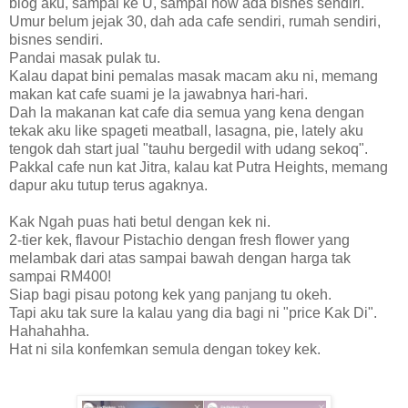
blog aku, sampai ke U, sampai now ada bisnes sendiri.
Umur belum jejak 30, dah ada cafe sendiri, rumah sendiri,
bisnes sendiri.
Pandai masak pulak tu.
Kalau dapat bini pemalas masak macam aku ni, memang
makan kat cafe suami je la jawabnya hari-hari.
Dah la makanan kat cafe dia semua yang kena dengan
tekak aku like spageti meatball, lasagna, pie, lately aku
tengok dah start jual "tauhu bergedil with udang sekoq".
Pakkal cafe nun kat Jitra, kalau kat Putra Heights, memang
dapur aku tutup terus agaknya.
Kak Ngah puas hati betul dengan kek ni.
2-tier kek, flavour Pistachio dengan fresh flower yang
melambak dari atas sampai bawah dengan harga tak
sampai RM400!
Siap bagi pisau potong kek yang panjang tu okeh.
Tapi aku tak sure la kalau yang dia bagi ni "price Kak Di".
Hahahahha.
Hat ni sila konfemkan semula dengan tokey kek.