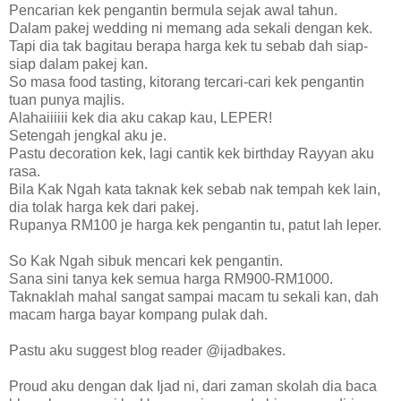
Pencarian kek pengantin bermula sejak awal tahun.
Dalam pakej wedding ni memang ada sekali dengan kek.
Tapi dia tak bagitau berapa harga kek tu sebab dah siap-
siap dalam pakej kan.
So masa food tasting, kitorang tercari-cari kek pengantin
tuan punya majlis.
Alahaiiiiii kek dia aku cakap kau, LEPER!
Setengah jengkal aku je.
Pastu decoration kek, lagi cantik kek birthday Rayyan aku
rasa.
Bila Kak Ngah kata taknak kek sebab nak tempah kek lain,
dia tolak harga kek dari pakej.
Rupanya RM100 je harga kek pengantin tu, patut lah leper.
So Kak Ngah sibuk mencari kek pengantin.
Sana sini tanya kek semua harga RM900-RM1000.
Taknaklah mahal sangat sampai macam tu sekali kan, dah
macam harga bayar kompang pulak dah.
Pastu aku suggest blog reader @ijadbakes.
Proud aku dengan dak Ijad ni, dari zaman skolah dia baca