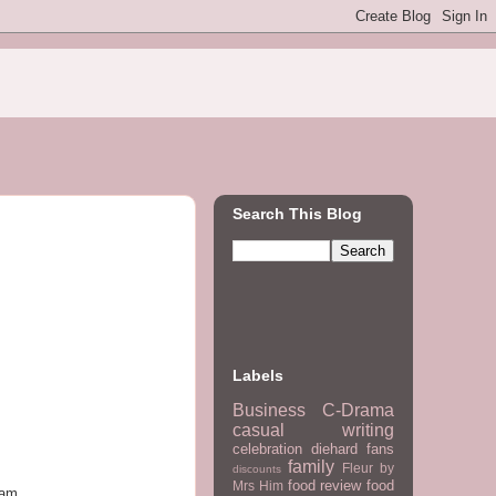
Search This Blog
Labels
Business
C-Drama
casual writing
celebration
diehard fans
family
Fleur by
discounts
food review
food
Mrs Him
lam.