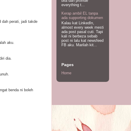
bila dah provide
everything t...
Kerap ambil EL tanpa
ada supporting dokumen
dah perati, jadi takde
Kalau kat LinkedIn,
almost every week mesti
ada post pasal cuti. Tapi
kali ni berbeza sebab
post ni lalu kat newsfeed
alah aku.
FB aku. Marilah kit...
ri dia.
Pages
Home
bunuh.
ngat benda ni boleh