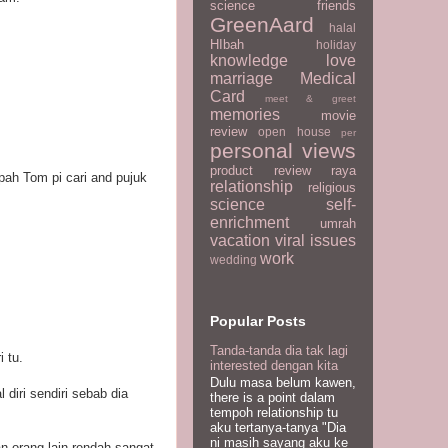
science
friends
GreenAard
halal
HIbah
holiday
knowledge
love
marriage
Medical
Card
meet & greet
memories
movie
review
open house
per
personal views
product review
raya
upah Tom pi cari and pujuk
relationship
religious
science
self-
enrichment
umrah
vacation
viral issues
work
wedding
Popular Posts
Tanda-tanda dia tak lagi
i tu.
interested dengan kita
Dulu masa belum kawen,
diri sendiri sebab dia
there is a point dalam
tempoh relationship tu
aku tertanya-tanya "Dia
ni masih sayang aku ke
n orang lain rendah sangat.