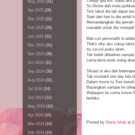
Creepy gila kot, kalau aku 
May 2025
(31)
So Dickie dah mula jauhkan 
Apr 2025
(28)
Tom takut dia tak dapat te
Start dari hari tu dia ambil 
Mar 2025
(31)
Memandangkan dia pernah ra
masalah untuk dia 'menjadi'
Feb 2025
(28)
Jan 2025
(31)
Bab curi personaliti ni ada
That's why aku cukup takut
Dec 2024
(31)
Itu ciri-ciri psiko okeh.
Nov 2024
(30)
Tak boleh dibiarkan sampai
Lama-lama esok orang akan 
Oct 2024
(31)
Situasi ni aku dah beberapa 
Sep 2024
(30)
Tak mustahil one day bila 
Aug 2024
(31)
Dalam movie tu Tom bunuh 3 
Bayangkan sampai ke tahap
Jul 2024
(24)
Walaupun itu cuma movie fi
Jun 2024
(12)
berlaku.
May 2024
(10)
Apr 2024
(10)
Posted by
Diana Ishak
at
9
Mar 2024
(16)
Feb 2024
(10)