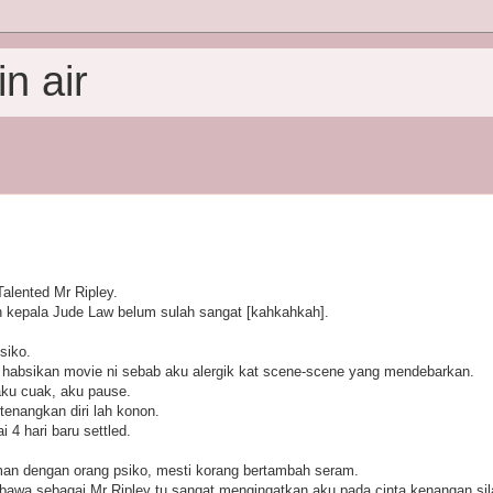
n air
alented Mr Ripley.
an kepala Jude Law belum sulah sangat [kahkahkah].
siko.
 habsikan movie ni sebab aku alergik kat scene-scene yang mendebarkan.
aku cuak, aku pause.
tenangkan diri lah konon.
4 hari baru settled.
an dengan orang psiko, mesti korang bertambah seram.
bawa sebagai Mr Ripley tu sangat mengingatkan aku pada cinta kenangan si