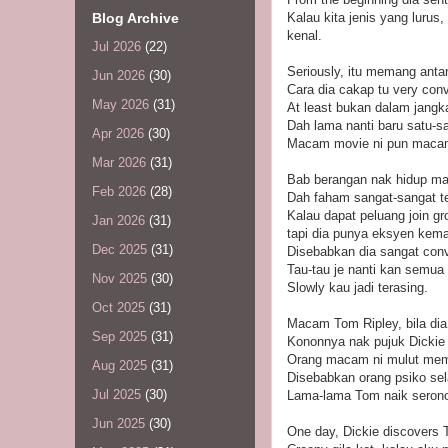
Blog Archive
Kalau kita jenis yang lurus
kenal.
Jul 2026
(22)
Seriously, itu memang anta
Jun 2026
(30)
Cara dia cakap tu very conv
May 2026
(31)
At least bukan dalam jang
Dah lama nanti baru satu-s
Apr 2026
(30)
Macam movie ni pun macam tu
Mar 2026
(31)
Bab berangan nak hidup mac
Feb 2026
(28)
Dah faham sangat-sangat te
Kalau dapat peluang join g
Jan 2026
(31)
tapi dia punya eksyen kema
Dec 2025
(31)
Disebabkan dia sangat conv
Tau-tau je nanti kan semua 
Nov 2025
(30)
Slowly kau jadi terasing.
Oct 2025
(31)
Macam Tom Ripley, bila dia 
Sep 2025
(31)
Kononnya nak pujuk Dickie 
Orang macam ni mulut mema
Aug 2025
(31)
Disebabkan orang psiko sel
Jul 2025
(30)
Lama-lama Tom naik seronok
Jun 2025
(30)
One day, Dickie discovers T