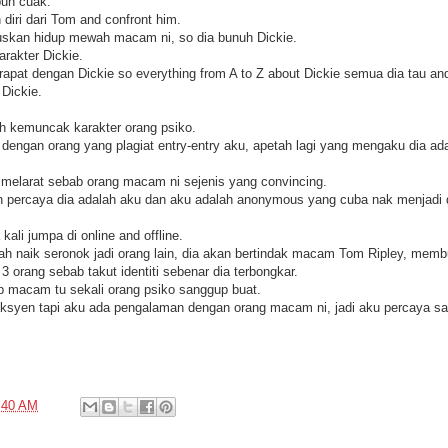
pun cuak.
diri dari Tom and confront him.
ruskan hidup mewah macam ni, so dia bunuh Dickie.
karakter Dickie.
pat dengan Dickie so everything from A to Z about Dickie semua dia tau and 
 Dickie.
lah kemuncak karakter orang psiko.
 dengan orang yang plagiat entry-entry aku, apetah lagi yang mengaku dia ad
 melarat sebab orang macam ni sejenis yang convincing.
percaya dia adalah aku dan aku adalah anonymous yang cuba nak menjadi di
kali jumpa di online and offline.
dah naik seronok jadi orang lain, dia akan bertindak macam Tom Ripley, mem
orang sebab takut identiti sebenar dia terbongkar.
 macam tu sekali orang psiko sanggup buat.
ksyen tapi aku ada pengalaman dengan orang macam ni, jadi aku percaya sa
:40 AM