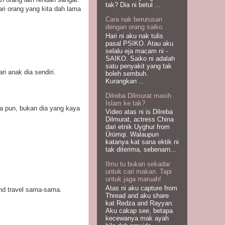
tak? Dia ni betul ...
ari orang yang kita dah lama
Cara nak berurusan
dengan orang saiko.
Hari ni aku nak tulis
pasal PSIKO. Atau aku
selalu eja macam ni -
SAIKO. Saiko ni adalah
satu penyakit yang tak
i anak dia sendiri.
boleh sembuh.
Kurangkan ...
Dilreba Dilmurat masih
Islam ke tak?
pa pun, bukan dia yang kaya
Video atas ni is Dilreba
Dilmurat, actress China
dari etnik Uyghur from
Ürümqi. Walaupun
katanya kat sana ektik ni
tak diterima, sebenarn...
Ilmu tu bukan sekadar
untuk cari makan. Tapi
untuk jaga maruah!
Atas ni aku capture from
and travel sama-sama.
Thread and aku share
kat Redza and Rayyan.
Aku cakap see, betapa
kecewanya mak ayah