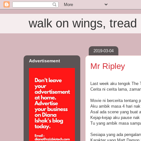
walk on wings, tread i
2019-03-04
Advertisement
Mr Ripley
Last week aku tengok The T
Cerita ni cerita lama, zam
Movie ni bercerita tentang p
Aku ambik masa 4 hari nak
Asal ada scene yang buat 
Kejap-kejap aku pause nak 
Tu yang ambik masa sampai 
Sesiapa yang ada pengalam
Karakter yang Matt Damon 