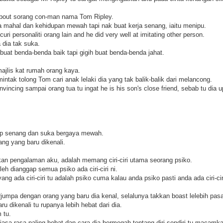
about sorang con-man nama Tom Ripley.
 mahal dan kehidupan mewah tapi nak buat kerja senang, iaitu menipu.
uri personaliti orang lain and he did very well at imitating other person.
 dia tak suka.
buat benda-benda baik tapi gigih buat benda-benda jahat.
ajlis kat rumah orang kaya.
tak tolong Tom cari anak lelaki dia yang tak balik-balik dari melancong.
incing sampai orang tua tu ingat he is his son's close friend, sebab tu dia 
dup senang dan suka bergaya mewah.
ng yang baru dikenali.
rkan pengalaman aku, adalah memang ciri-ciri utama seorang psiko.
leh dianggap semua psiko ada ciri-ciri ni.
ng ada ciri-ciri tu adalah psiko cuma kalau anda psiko pasti anda ada ciri-cir
jumpa dengan orang yang baru dia kenal, selalunya takkan boast lelebih pasal 
u dikenali tu rupanya lebih hebat dari dia.
 tu.
iasa rasa paling hebat dan cara dia bermegah tentang diri sendiri tu macamka