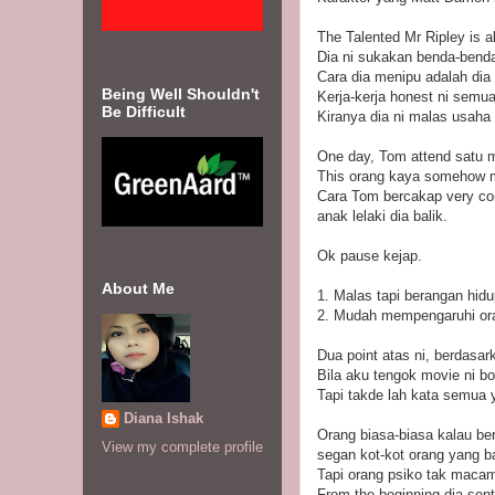
The Talented Mr Ripley is 
Dia ni sukakan benda-benda
Cara dia menipu adalah dia c
Being Well Shouldn't
Kerja-kerja honest ni semua
Be Difficult
Kiranya dia ni malas usaha 
One day, Tom attend satu m
This orang kaya somehow min
Cara Tom bercakap very conv
anak lelaki dia balik.
Ok pause kejap.
About Me
1. Malas tapi berangan hi
2. Mudah mempengaruhi ora
Dua point atas ni, berdasa
Bila aku tengok movie ni bo
Tapi takde lah kata semua ya
Diana Ishak
Orang biasa-biasa kalau ber
View my complete profile
segan kot-kot orang yang bar
Tapi orang psiko tak macam
From the beginning dia sent