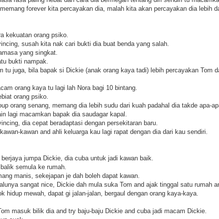
, memang forever kita percayakan dia, malah kita akan percayakan dia lebih d
ra kekuatan orang psiko.
incing, susah kita nak cari bukti dia buat benda yang salah.
kamasa yang singkat.
atu bukti nampak.
 juga, bila bapak si Dickie (anak orang kaya tadi) lebih percayakan Tom dar
am orang kaya tu lagi lah Nora bagi 10 bintang.
biat orang psiko.
roup orang senang, memang dia lebih sudu dari kuah padahal dia takde apa-a
in lagi macamkan bapak dia saudagar kapal.
incing, dia cepat beradaptasi dengan persekitaran baru.
kawan-kawan and ahli keluarga kau lagi rapat dengan dia dari kau sendiri.
berjaya jumpa Dickie, dia cuba untuk jadi kawan baik.
balik semula ke rumah.
ng manis, sekejapan je dah boleh dapat kawan.
alunya sangat nice, Dickie dah mula suka Tom and ajak tinggal satu rumah 
 hidup mewah, dapat gi jalan-jalan, bergaul dengan orang kaya-kaya.
om masuk bilik dia and try baju-baju Dickie and cuba jadi macam Dickie.