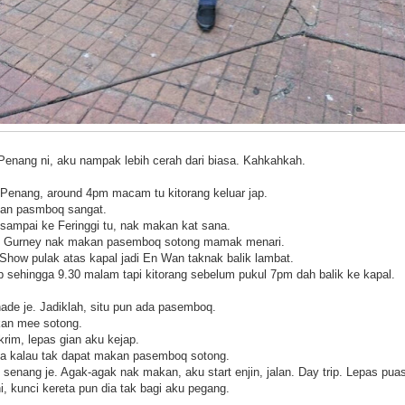
enang ni, aku nampak lebih cerah dari biasa. Kahkahkah.
Penang, around 4pm macam tu kitorang keluar jap.
kan pasmboq sangat.
 sampai ke Feringgi tu, nak makan kat sana.
n Gurney nak makan pasemboq sotong mamak menari.
Show pulak atas kapal jadi En Wan taknak balik lambat.
p sehingga 9.30 malam tapi kitorang sebelum pukul 7pm dah balik ke kapal.
ade je. Jadiklah, situ pun ada pasemboq.
an mee sotong.
rim, lepas gian aku kejap.
la kalau tak dapat makan pasemboq sotong.
 senang je. Agak-agak nak makan, aku start enjin, jalan. Day trip. Lepas pua
, kunci kereta pun dia tak bagi aku pegang.