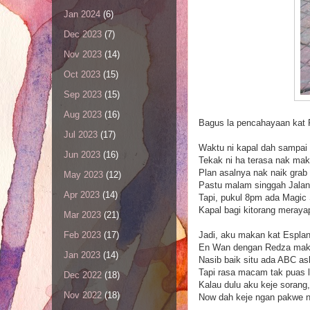
Jan 2024
(6)
Dec 2023
(7)
Nov 2023
(14)
Oct 2023
(15)
Sep 2023
(15)
Aug 2023
(16)
Bagus la pencahayaan kat P
Jul 2023
(17)
Waktu ni kapal dah sampai 
Jun 2023
(16)
Tekak ni ha terasa nak ma
Plan asalnya nak naik grab
May 2023
(12)
Pastu malam singgah Jala
Apr 2023
(14)
Tapi, pukul 8pm ada Magic 
Kapal bagi kitorang meraya
Mar 2023
(21)
Jadi, aku makan kat Esplan
Feb 2023
(17)
En Wan dengan Redza mak
Jan 2023
(14)
Nasib baik situ ada ABC ask
Tapi rasa macam tak puas 
Dec 2022
(18)
Kalau dulu aku keje sorang,
Nov 2022
(18)
Now dah keje ngan pakwe ni