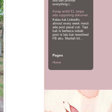
bila dah provide
everything t...
Kerap ambil EL tanpa
ada supporting dokumen
Kalau kat LinkedIn,
almost every week mesti
ada post pasal cuti. Tapi
kali ni berbeza sebab
post ni lalu kat newsfeed
FB aku. Marilah kit...
Pages
Home