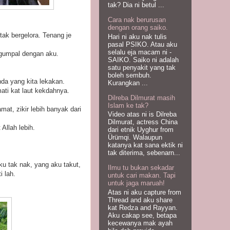
tak? Dia ni betul ...
Cara nak berurusan
dengan orang saiko.
tak bergelora. Tenang je
Hari ni aku nak tulis
pasal PSIKO. Atau aku
selalu eja macam ni -
ergumpal dengan aku.
SAIKO. Saiko ni adalah
satu penyakit yang tak
boleh sembuh.
da yang kita lekakan.
Kurangkan ...
mati kat laut kekdahnya.
Dilreba Dilmurat masih
Islam ke tak?
t, zikir lebih banyak dari
Video atas ni is Dilreba
Dilmurat, actress China
Allah lebih.
dari etnik Uyghur from
Ürümqi. Walaupun
katanya kat sana ektik ni
tak diterima, sebenarn...
ku tak nak, yang aku takut,
Ilmu tu bukan sekadar
i lah.
untuk cari makan. Tapi
untuk jaga maruah!
Atas ni aku capture from
Thread and aku share
kat Redza and Rayyan.
Aku cakap see, betapa
kecewanya mak ayah