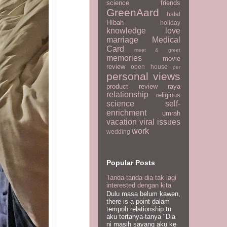
science
friends
GreenAard
halal
HIbah
holiday
knowledge
love
marriage
Medical
Card
meet & greet
memories
movie
review
open house
per
personal views
product review
raya
relationship
religious
science
self-
enrichment
umrah
vacation
viral issues
work
wedding
Popular Posts
Tanda-tanda dia tak lagi
interested dengan kita
Dulu masa belum kawen,
there is a point dalam
tempoh relationship tu
aku tertanya-tanya "Dia
ni masih sayang aku ke