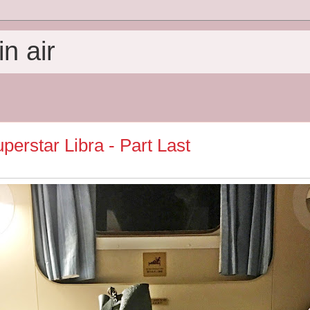
n air
perstar Libra - Part Last