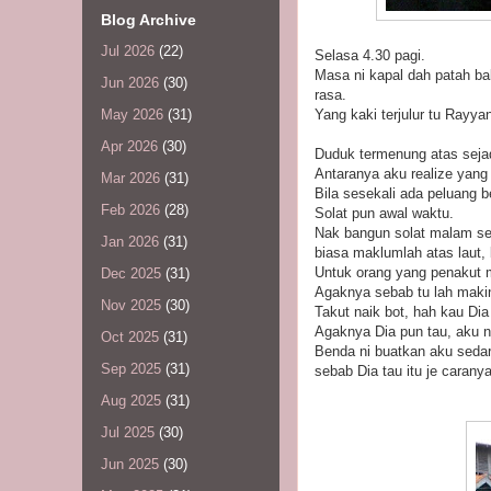
Blog Archive
Jul 2026
(22)
Selasa 4.30 pagi.
Masa ni kapal dah patah bal
Jun 2026
(30)
rasa.
Yang kaki terjulur tu Rayya
May 2026
(31)
Apr 2026
(30)
Duduk termenung atas seja
Antaranya aku realize yang
Mar 2026
(31)
Bila sesekali ada peluang be
Feb 2026
(28)
Solat pun awal waktu.
Nak bangun solat malam sen
Jan 2026
(31)
biasa maklumlah atas laut
Untuk orang yang penakut ma
Dec 2025
(31)
Agaknya sebab tu lah makin 
Nov 2025
(30)
Takut naik bot, hah kau Dia
Agaknya Dia pun tau, aku ni
Oct 2025
(31)
Benda ni buatkan aku sedar
Sep 2025
(31)
sebab Dia tau itu je caranya
Aug 2025
(31)
Jul 2025
(30)
Jun 2025
(30)