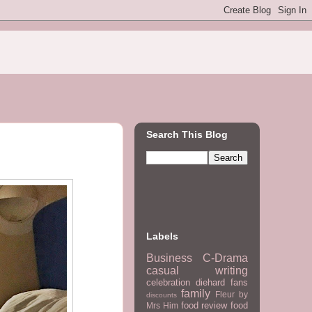
Search This Blog
Labels
Business
C-Drama
casual writing
celebration
diehard fans
family
Fleur by
discounts
food review
food
Mrs Him