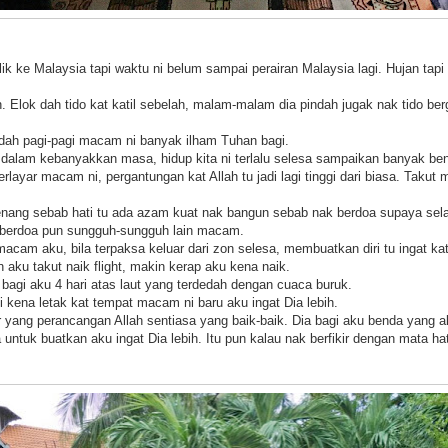
ik ke Malaysia tapi waktu ni belum sampai perairan Malaysia lagi. Hujan tapi 
n. Elok dah tido kat katil sebelah, malam-malam dia pindah jugak nak tido b
dah pagi-pagi macam ni banyak ilham Tuhan bagi.
 dalam kebanyakkan masa, hidup kita ni terlalu selesa sampaikan banyak ben
rlayar macam ni, pergantungan kat Allah tu jadi lagi tinggi dari biasa. Takut 
ang sebab hati tu ada azam kuat nak bangun sebab nak berdoa supaya selama
, berdoa pun sungguh-sungguh lain macam.
cam aku, bila terpaksa keluar dari zon selesa, membuatkan diri tu ingat kat 
aku takut naik flight, makin kerap aku kena naik.
 bagi aku 4 hari atas laut yang terdedah dengan cuaca buruk.
 kena letak kat tempat macam ni baru aku ingat Dia lebih.
 yang perancangan Allah sentiasa yang baik-baik. Dia bagi aku benda yang a
 untuk buatkan aku ingat Dia lebih. Itu pun kalau nak berfikir dengan mata hat