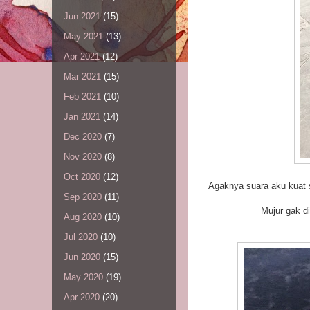
Jun 2021
(15)
May 2021
(13)
Apr 2021
(12)
Mar 2021
(15)
Feb 2021
(10)
Jan 2021
(14)
Dec 2020
(7)
Nov 2020
(8)
Oct 2020
(12)
Agaknya suara aku kuat 
Sep 2020
(11)
Mujur gak d
Aug 2020
(10)
Jul 2020
(10)
Jun 2020
(15)
May 2020
(19)
Apr 2020
(20)