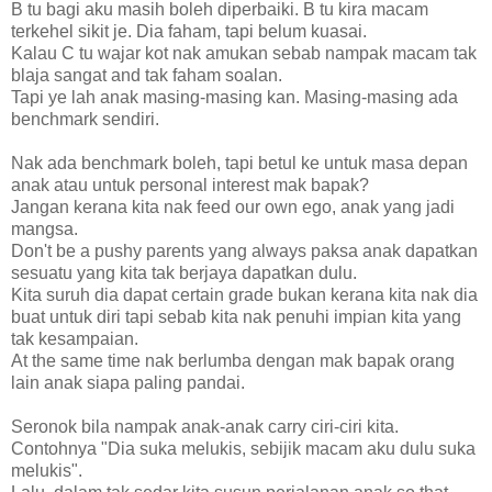
B tu bagi aku masih boleh diperbaiki. B tu kira macam
terkehel sikit je. Dia faham, tapi belum kuasai.
Kalau C tu wajar kot nak amukan sebab nampak macam tak
blaja sangat and tak faham soalan.
Tapi ye lah anak masing-masing kan. Masing-masing ada
benchmark sendiri.
Nak ada benchmark boleh, tapi betul ke untuk masa depan
anak atau untuk personal interest mak bapak?
Jangan kerana kita nak feed our own ego, anak yang jadi
mangsa.
Don't be a pushy parents yang always paksa anak dapatkan
sesuatu yang kita tak berjaya dapatkan dulu.
Kita suruh dia dapat certain grade bukan kerana kita nak dia
buat untuk diri tapi sebab kita nak penuhi impian kita yang
tak kesampaian.
At the same time nak berlumba dengan mak bapak orang
lain anak siapa paling pandai.
Seronok bila nampak anak-anak carry ciri-ciri kita.
Contohnya "Dia suka melukis, sebijik macam aku dulu suka
melukis".