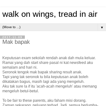
walk on wings, tread in air
▼
2017-11-09
Mak bapak
Keputusan exam sekolah rendah anak dah mula keluar.
Ramai yang dah start share pasal ni kat newsfeed aku
semalam and hari ni.
Seronok tengok mak bapak sharing result anak.
Tapi yang tak seronok tu bila keputusan anak boleh
dikatakan bagus, masih lagi ada yang mengeluh.
Aku tak sure la if itu 'acah-acah mengeluh' atau memang
mengeluh betul-betul.
To be fair to these parents, aku faham misi dorang.
Zaman sekarang, peluang terhad. Jadi, semua berlumba-