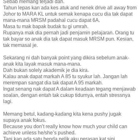
Sebab memang terjadi dah.
Tahun lepas kan ada kes atuk and nenek drive all away from
Johor to MARA KL untuk semak kenapa cucu dia tak dapat
mana-mana MRSM padahal cucu dapat 6A.
Masa tu mak bapak budak tu gi umrah.
Rupanya mak dia pernah jadi penjamin pelajaran. Orang tu
tak bayar so anak dia tak dapat masuk MRSM pun. Kesian,
tak memasal je.
Sekarang ni dah banyak point yang dikira sebelum anak-
anak kita layak masuk mana-mana.
Dah bukan solely akademik je dia kira.
Kalau anak dapat markah A 85 tu syukur lah. Jangan lah
merempan sangat dia tak dapat A 95 markah.
Ingat senang nak dapat A dalam keadaan tegang menjawab
soalan, dengan entah tak cukup tidurnya, entah stressnya
lagi.
Memang betul, kadang-kadang kita kena pushy jugak
supaya anak fokus.
Because you don’t really know how much your child can
achieve unless he/she’s pushed.
Tapi kan ada satu benda pelik aku perasan kat sini.