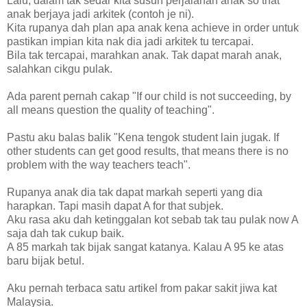
Lalu, dalam tak sedar kita susun perjalanan anak so that
anak berjaya jadi arkitek (contoh je ni).
Kita rupanya dah plan apa anak kena achieve in order untuk
pastikan impian kita nak dia jadi arkitek tu tercapai.
Bila tak tercapai, marahkan anak. Tak dapat marah anak,
salahkan cikgu pulak.
Ada parent pernah cakap "If our child is not succeeding, by
all means question the quality of teaching".
Pastu aku balas balik "Kena tengok student lain jugak. If
other students can get good results, that means there is no
problem with the way teachers teach".
Rupanya anak dia tak dapat markah seperti yang dia
harapkan. Tapi masih dapat A for that subjek.
Aku rasa aku dah ketinggalan kot sebab tak tau pulak now A
saja dah tak cukup baik.
A 85 markah tak bijak sangat katanya. Kalau A 95 ke atas
baru bijak betul.
Aku pernah terbaca satu artikel from pakar sakit jiwa kat
Malaysia.