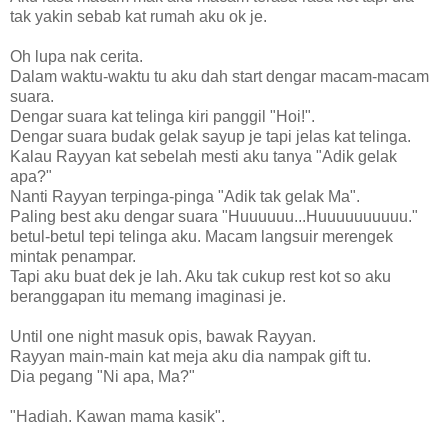
tak yakin sebab kat rumah aku ok je.
Oh lupa nak cerita.
Dalam waktu-waktu tu aku dah start dengar macam-macam
suara.
Dengar suara kat telinga kiri panggil "Hoi!".
Dengar suara budak gelak sayup je tapi jelas kat telinga.
Kalau Rayyan kat sebelah mesti aku tanya "Adik gelak
apa?"
Nanti Rayyan terpinga-pinga "Adik tak gelak Ma".
Paling best aku dengar suara "Huuuuuu...Huuuuuuuuuu."
betul-betul tepi telinga aku. Macam langsuir merengek
mintak penampar.
Tapi aku buat dek je lah. Aku tak cukup rest kot so aku
beranggapan itu memang imaginasi je.
Until one night masuk opis, bawak Rayyan.
Rayyan main-main kat meja aku dia nampak gift tu.
Dia pegang "Ni apa, Ma?"
"Hadiah. Kawan mama kasik".