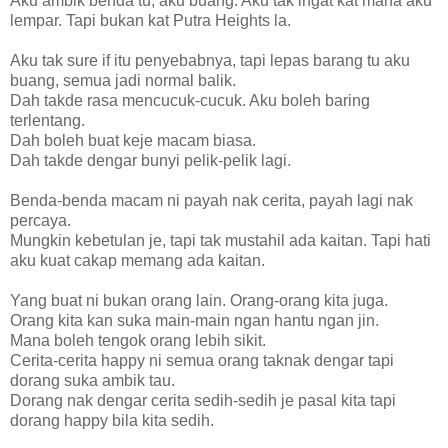
Aku ambik benda tu, aku buang. Aku tak ingat kat mana aku
lempar. Tapi bukan kat Putra Heights la.
Aku tak sure if itu penyebabnya, tapi lepas barang tu aku
buang, semua jadi normal balik.
Dah takde rasa mencucuk-cucuk. Aku boleh baring
terlentang.
Dah boleh buat keje macam biasa.
Dah takde dengar bunyi pelik-pelik lagi.
Benda-benda macam ni payah nak cerita, payah lagi nak
percaya.
Mungkin kebetulan je, tapi tak mustahil ada kaitan. Tapi hati
aku kuat cakap memang ada kaitan.
Yang buat ni bukan orang lain. Orang-orang kita juga.
Orang kita kan suka main-main ngan hantu ngan jin.
Mana boleh tengok orang lebih sikit.
Cerita-cerita happy ni semua orang taknak dengar tapi
dorang suka ambik tau.
Dorang nak dengar cerita sedih-sedih je pasal kita tapi
dorang happy bila kita sedih.