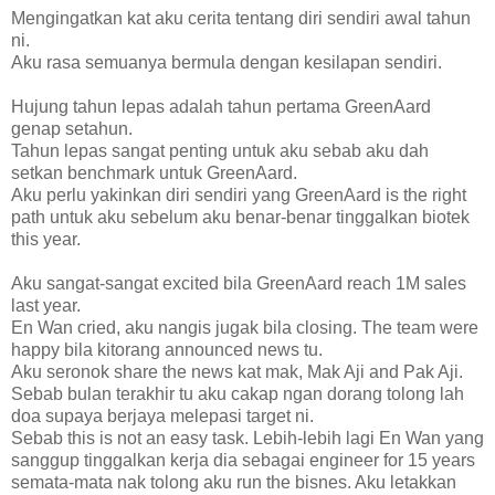
Mengingatkan kat aku cerita tentang diri sendiri awal tahun
ni.
Aku rasa semuanya bermula dengan kesilapan sendiri.
Hujung tahun lepas adalah tahun pertama GreenAard
genap setahun.
Tahun lepas sangat penting untuk aku sebab aku dah
setkan benchmark untuk GreenAard.
Aku perlu yakinkan diri sendiri yang GreenAard is the right
path untuk aku sebelum aku benar-benar tinggalkan biotek
this year.
Aku sangat-sangat excited bila GreenAard reach 1M sales
last year.
En Wan cried, aku nangis jugak bila closing. The team were
happy bila kitorang announced news tu.
Aku seronok share the news kat mak, Mak Aji and Pak Aji.
Sebab bulan terakhir tu aku cakap ngan dorang tolong lah
doa supaya berjaya melepasi target ni.
Sebab this is not an easy task. Lebih-lebih lagi En Wan yang
sanggup tinggalkan kerja dia sebagai engineer for 15 years
semata-mata nak tolong aku run the bisnes. Aku letakkan