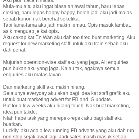
Aku jadi macam malas.
Mula-mula tu aku ingat biasalah awal tahun, baru lepas
closing, baru lepas happy-happy, boleh jadi aku jadi malas
sebab konon nak berehat seketika.
Tapi lama-lama aku jadi makin lemau. Opis masuk lambat,
asik menguap je kat opis.
Aku cakap kat En Wan aku dah too tired buat marketing. Aku
request for new marketing staff untuk aku train sebab aku
dah penat.
Mujurlah operation-wise staff aku yang jaga. All enquiries
pun bukan aku yang jaga. Kalau tak, agaknya semua
enquiries aku malas layan.
Dan marketing skill aku makin hilang.
Selalunya everyday aku akan bagi idea kat staff grafik aku
untuk buat marketing advert for FB and IG update.
But for a few weeks aku hilang touch. Nak buat marketing,
idea pun takde.
Ntah hape task yang merepek-repek aku bagi staff aku
buatkan.
Luckily, aku ada a few running FB adverts yang aku dah run
non-stop sejak awal lagi. Jadi sales masih masuk setiap