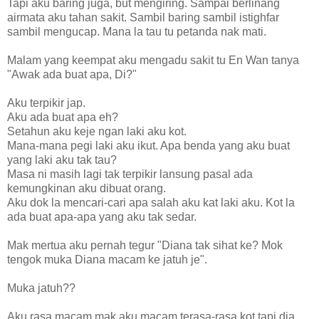
Tapi aku baring juga, but mengiring. Sampai berlinang
airmata aku tahan sakit. Sambil baring sambil istighfar
sambil mengucap. Mana la tau tu petanda nak mati.
Malam yang keempat aku mengadu sakit tu En Wan tanya
"Awak ada buat apa, Di?"
Aku terpikir jap.
Aku ada buat apa eh?
Setahun aku keje ngan laki aku kot.
Mana-mana pegi laki aku ikut. Apa benda yang aku buat
yang laki aku tak tau?
Masa ni masih lagi tak terpikir lansung pasal ada
kemungkinan aku dibuat orang.
Aku dok la mencari-cari apa salah aku kat laki aku. Kot la
ada buat apa-apa yang aku tak sedar.
Mak mertua aku pernah tegur "Diana tak sihat ke? Mok
tengok muka Diana macam ke jatuh je".
Muka jatuh??
Aku rasa macam mak aku macam terasa-rasa kot tapi dia