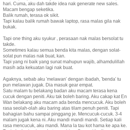
hari. Cuma, aku dah takde idea nak generate new sales.
Macam bengap seketika.
Balik rumah, terasa ok sikit.
Tapi kalau balik rumah bawak laptop, rasa malas gila nak
bukak.
Tapi one thing aku syukur , perasaan nak malas bersolat tu
takde.
Sometimes kalau semua benda kita malas, dengan solat-
solat pun malas nak buat, kan.
Tapi yang ni baik yang sunat mahupun wajib, alhamdulillah
masih ada kekuatan lagi nak buat.
Agaknya, sebab aku 'melawan' dengan ibadah, 'benda' tu
pun melawan jugak. Dia masuk gear empat.
Satu malam tu belakang badan aku macam terasa kena
cucuk dengan peniti. Aku tak boleh baring. Aku cakap kat En
Wan belakang aku macam ada benda mencucuk. Aku boleh
rasa seolah-olah aku baring atas tilam penuh peniti. Tapi
bahagian bahu sampai pinggang je. Mencucuk-cucuk. 3-4
malam jugak kena ni. Aku mandi mandi mandi. Setiap kali
rasa mencucuk, aku mandi. Mana la tau kot hama ke apa ke.