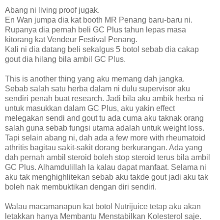
Abang ni living proof jugak.
En Wan jumpa dia kat booth MR Penang baru-baru ni.
Rupanya dia pernah beli GC Plus tahun lepas masa
kitorang kat Vendeur Festival Penang.
Kali ni dia datang beli sekalgus 5 botol sebab dia cakap
gout dia hilang bila ambil GC Plus.
This is another thing yang aku memang dah jangka.
Sebab salah satu herba dalam ni dulu supervisor aku
sendiri penah buat research. Jadi bila aku ambik herba ni
untuk masukkan dalam GC Plus, aku yakin effect
melegakan sendi and gout tu ada cuma aku taknak orang
salah guna sebab fungsi utama adalah untuk weight loss.
Tapi selain abang ni, dah ada a few more with rheumatoid
athritis bagitau sakit-sakit dorang berkurangan. Ada yang
dah pernah ambil steroid boleh stop steroid terus bila ambil
GC Plus. Alhamdulillah la kalau dapat manfaat. Selama ni
aku tak menghighlitekan sebab aku takde gout jadi aku tak
boleh nak membuktikan dengan diri sendiri.
Walau macamanapun kat botol Nutrijuice tetap aku akan
letakkan hanya Membantu Menstabilkan Kolesterol saje.