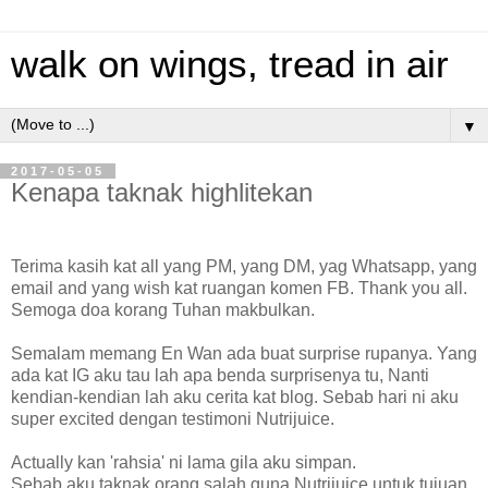
walk on wings, tread in air
▼
2017-05-05
Kenapa taknak highlitekan
Terima kasih kat all yang PM, yang DM, yag Whatsapp, yang
email and yang wish kat ruangan komen FB. Thank you all.
Semoga doa korang Tuhan makbulkan.
Semalam memang En Wan ada buat surprise rupanya. Yang
ada kat IG aku tau lah apa benda surprisenya tu, Nanti
kendian-kendian lah aku cerita kat blog. Sebab hari ni aku
super excited dengan testimoni Nutrijuice.
Actually kan 'rahsia' ni lama gila aku simpan.
Sebab aku taknak orang salah guna Nutrijuice untuk tujuan