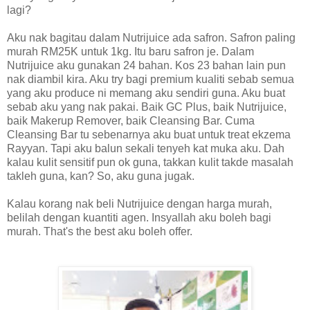
lagi?
Aku nak bagitau dalam Nutrijuice ada safron. Safron paling
murah RM25K untuk 1kg. Itu baru safron je. Dalam
Nutrijuice aku gunakan 24 bahan. Kos 23 bahan lain pun
nak diambil kira. Aku try bagi premium kualiti sebab semua
yang aku produce ni memang aku sendiri guna. Aku buat
sebab aku yang nak pakai. Baik GC Plus, baik Nutrijuice,
baik Makerup Remover, baik Cleansing Bar. Cuma
Cleansing Bar tu sebenarnya aku buat untuk treat ekzema
Rayyan. Tapi aku balun sekali tenyeh kat muka aku. Dah
kalau kulit sensitif pun ok guna, takkan kulit takde masalah
takleh guna, kan? So, aku guna jugak.
Kalau korang nak beli Nutrijuice dengan harga murah,
belilah dengan kuantiti agen. Insyallah aku boleh bagi
murah. That's the best aku boleh offer.