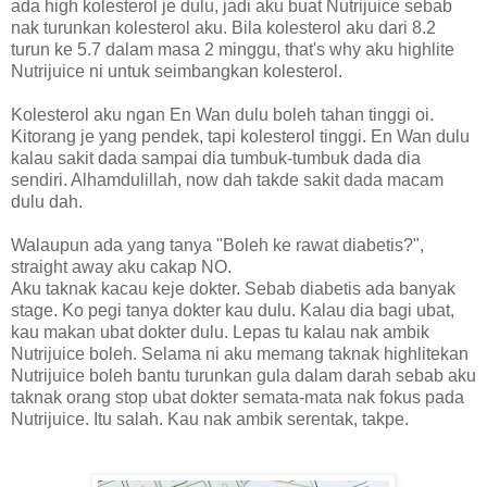
ada high kolesterol je dulu, jadi aku buat Nutrijuice sebab
nak turunkan kolesterol aku. Bila kolesterol aku dari 8.2
turun ke 5.7 dalam masa 2 minggu, that's why aku highlite
Nutrijuice ni untuk seimbangkan kolesterol.
Kolesterol aku ngan En Wan dulu boleh tahan tinggi oi.
Kitorang je yang pendek, tapi kolesterol tinggi. En Wan dulu
kalau sakit dada sampai dia tumbuk-tumbuk dada dia
sendiri. Alhamdulillah, now dah takde sakit dada macam
dulu dah.
Walaupun ada yang tanya "Boleh ke rawat diabetis?",
straight away aku cakap NO.
Aku taknak kacau keje dokter. Sebab diabetis ada banyak
stage. Ko pegi tanya dokter kau dulu. Kalau dia bagi ubat,
kau makan ubat dokter dulu. Lepas tu kalau nak ambik
Nutrijuice boleh. Selama ni aku memang taknak highlitekan
Nutrijuice boleh bantu turunkan gula dalam darah sebab aku
taknak orang stop ubat dokter semata-mata nak fokus pada
Nutrijuice. Itu salah. Kau nak ambik serentak, takpe.