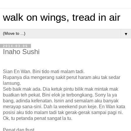
walk on wings, tread in air
▼
2014-03-05
Inaho Sushi
Sian En Wan. Bini tido mati malam tadi.
Rupanya dia mengerang sakit perut haram aku tak sedar
lansung.
Seb baik mak ada. Dia ketuk pintu bilik mak mintak mak
buatkan teh pekat. Bini elok je terbongkang. Sorry la ya
bang, adinda kefenatan. Isnin and semalam aku banyak
merayap sana-sini. Dah la weekend pun keje. En Wan kata
posisi aku tido malam tadi tak gerak-gerak sampai pagi ni.
Ok, tu petanda penat sangat la tu.
Penat dan frust.