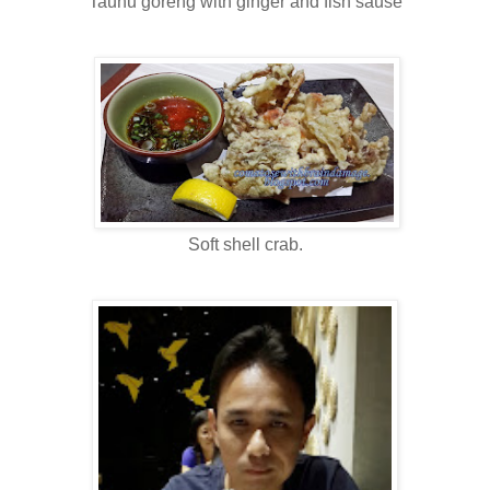
Tauhu goreng with ginger and fish sause
Soft shell crab.