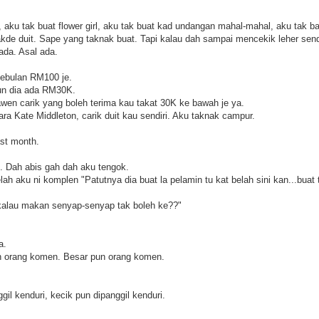
 aku tak buat flower girl, aku tak buat kad undangan mahal-mahal, aku tak b
kde duit. Sape yang taknak buat. Tapi kalau dah sampai mencekik leher sen
ada. Asal ada.
sebulan RM100 je.
un dia ada RM30K.
wen carik yang boleh terima kau takat 30K ke bawah je ya.
ra Kate Middleton, carik duit kau sendiri. Aku taknak campur.
st month.
k. Dah abis gah dah aku tengok.
ah aku ni komplen "Patutnya dia buat la pelamin tu kat belah sini kan...buat
kalau makan senyap-senyap tak boleh ke??"
a.
un orang komen. Besar pun orang komen.
gil kenduri, kecik pun dipanggil kenduri.