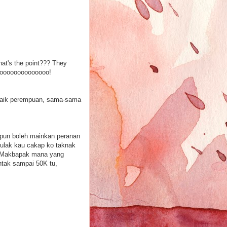
at's the point??? They
oooooooooooooooo!
i baik perempuan, sama-sama
a pun boleh mainkan peranan
pulak kau cakap ko taknak
. Makbapak mana yang
ntak sampai 50K tu,