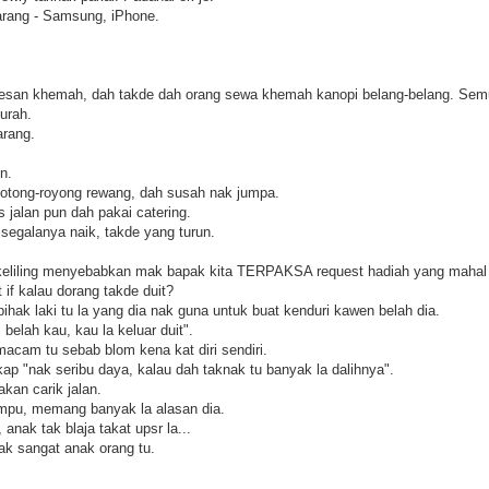
arang - Samsung, iPhone.
esan khemah, dah takde dah orang sewa khemah kanopi belang-belang. Semu
urah.
arang.
n.
otong-royong rewang, dah susah nak jumpa.
 jalan pun dah pakai catering.
egalanya naik, takde yang turun.
keliling menyebabkan mak bapak kita TERPAKSA request hadiah yang mahal da
 if kalau dorang takde duit?
ihak laki tu la yang dia nak guna untuk buat kenduri kawen belah dia.
 belah kau, kau la keluar duit".
cam tu sebab blom kena kat diri sendiri.
 "nak seribu daya, kalau dah taknak tu banyak la dalihnya".
akan carik jalan.
ampu, memang banyak la alasan dia.
 anak tak blaja takat upsr la...
k sangat anak orang tu.