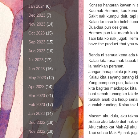
Konsep hantaran kawen ni 
Jan 2024
(6)
Kau nak Hermes, kau kena b
Dec 2023
(7)
Sakit nak kumpul duit, tap
Kalau ko rasa ko boleh lu
Nov 2023
(14)
Dua-dua pun designer.
Hermes pun tak marah ko tak
Oct 2023
(15)
Tapi bila ko nak jugak Her
Sep 2023
(15)
have the product that you
Aug 2023
(16)
Benda ni semua kena ada to
Jul 2023
(17)
Kalau kita rasa mak bapak 
la mainkan peranan.
Jun 2023
(16)
Jangan harap lelaki je kum
Kalau kita sayang tunang ki
May 2023
(12)
Yang pompuan pun, kalau ra
Apr 2023
(14)
kita bagitau makbapak kita
buat sebab tunang ko tak
Mar 2023
(21)
taknak anak dia hidup sena
Feb 2023
(17)
cubalah runding. Kalau tak 
Jan 2023
(14)
Macam aku dulu, aku taknak
Sebab aku takde duit nak se
Dec 2022
(18)
Aku cakap kat Mak Aji aku 
Nov 2022
(18)
Tapi sebab Mak Aji nak juga