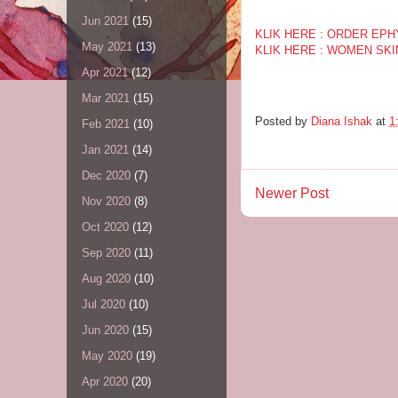
Jun 2021
(15)
KLIK HERE : ORDER EP
May 2021
(13)
KLIK HERE : WOMEN SK
Apr 2021
(12)
Mar 2021
(15)
Posted by
Diana Ishak
at
1
Feb 2021
(10)
Jan 2021
(14)
Dec 2020
(7)
Newer Post
Nov 2020
(8)
Oct 2020
(12)
Sep 2020
(11)
Aug 2020
(10)
Jul 2020
(10)
Jun 2020
(15)
May 2020
(19)
Apr 2020
(20)