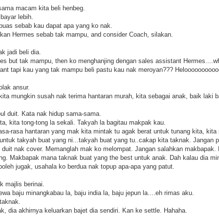
sama macam kita beli henbeg.
ayar lebih.
i puas sebab kau dapat apa yang ko nak.
pakan Hermes sebab tak mampu, and consider Coach, silakan.
 jadi beli dia.
mes but tak mampu, then ko menghanjing dengan sales assistant Hermes....wh
 want tapi kau yang tak mampu beli pastu kau nak meroyan??? Heloooooooo
lak ansur.
kita mungkin susah nak terima hantaran murah, kita sebagai anak, baik lak
pul duit. Kata nak hidup sama-sama.
ta, kita tong-tong la sekali. Takyah la bagitau makpak kau.
sa-rasa hantaran yang mak kita mintak tu agak berat untuk tunang kita, kit
 untuk takyah buat yang ni...takyah buat yang tu..cakap kita taknak. Jangan 
de duit nak cover. Memanglah mak ko melompat. Jangan salahkan makbapak
ng. Makbapak mana taknak buat yang the best untuk anak. Dah kalau dia mi
boleh jugak, usahala ko berdua nak topup apa-apa yang patut.
 majlis berinai.
wa baju minangkabau la, baju india la, baju jepun la....eh rimas aku.
taknak.
k, dia akhirnya keluarkan bajet dia sendiri. Kan ke settle. Hahaha.