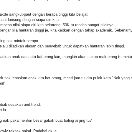
kde sangkut-paut dengan berapa tinggi kita belajar.
aut lansung dengan siapa diri kita.
mpena nilai siapa diri kita sekarang, 50K tu rendah sangat nilainya.
engar bila hantaran tinggi je, kita kaitkan dengan tahap akademik. Sebenarn
ng nak mintak berapa.
lalu dijadikan alasan dan penyebab untuk dapatkan hantaran lebih tinggi.
askan anak dara kita kat orang lain, mungkin akan cakap mak orang tu minta
lak nak lepaskan anak kita kat orang, mesti jam tu kita pulak kata "Nak yang c
u!"
ebab desakan and trend.
n la.
g nak pakai henfon besar gabak buat baling anjing tu?
owly taknak pakai. Padahal ok je.