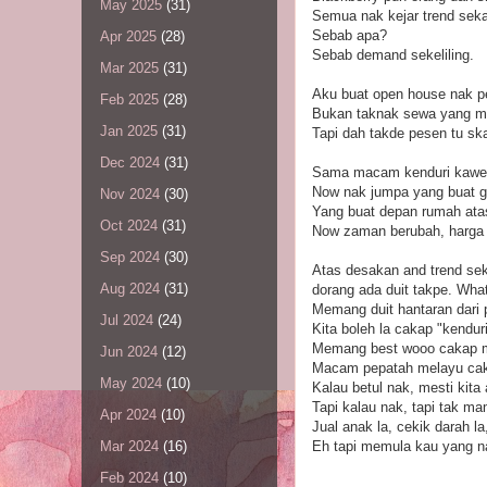
May 2025
(31)
Semua nak kejar trend sek
Sebab apa?
Apr 2025
(28)
Sebab demand sekeliling.
Mar 2025
(31)
Aku buat open house nak p
Feb 2025
(28)
Bukan taknak sewa yang m
Jan 2025
(31)
Tapi dah takde pesen tu sk
Dec 2024
(31)
Sama macam kenduri kawe
Now nak jumpa yang buat g
Nov 2024
(30)
Yang buat depan rumah atas
Oct 2024
(31)
Now zaman berubah, harga s
Sep 2024
(30)
Atas desakan and trend se
Aug 2024
(31)
dorang ada duit takpe. What
Memang duit hantaran dari p
Jul 2024
(24)
Kita boleh la cakap "kenduri
Memang best wooo cakap ma
Jun 2024
(12)
Macam pepatah melayu cakap
May 2024
(10)
Kalau betul nak, mesti kita 
Tapi kalau nak, tapi tak m
Apr 2024
(10)
Jual anak la, cekik darah la,
Eh tapi memula kau yang na
Mar 2024
(16)
Feb 2024
(10)