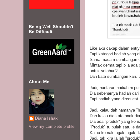
Being Well Shouldn't
Be Difficult
Like aku cakap dalam entry
Tapi kategori hadiah yang d
Sama macam sumbangan der
Mintak derma tapi bila ad
untuk setahun?
Dah kata sumbangan kan. Eh
About Me
Jadi, hantaran hadiah ni pun
Dia sebenarnya hadiah dari
Tapi hadiah yang direquest.
Jadi, kalau dah namanya "h
Dah kalau dia kata anak di
Diana Ishak
Dia ada "produk" yang ko n
View my complete profile
"Produk" tu pulak satu je d
Kalau ko nak jugak-jugak, 
Jadi, tak kira la lah "produ