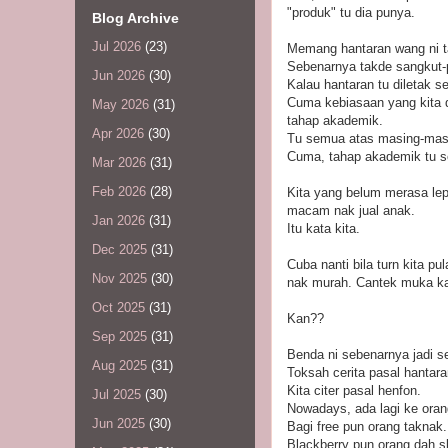
"produk" tu dia punya.
Blog Archive
Jul 2026
(23)
Memang hantaran wang ni ta
Sebenarnya takde sangkut-p
Jun 2026
(30)
Kalau hantaran tu diletak se
Cuma kebiasaan yang kita d
May 2026
(31)
tahap akademik.
Apr 2026
(30)
Tu semua atas masing-masi
Cuma, tahap akademik tu se
Mar 2026
(31)
Feb 2026
(28)
Kita yang belum merasa lep
macam nak jual anak.
Jan 2026
(31)
Itu kata kita.
Dec 2025
(31)
Cuba nanti bila turn kita pu
Nov 2025
(30)
nak murah. Cantek muka ka
Oct 2025
(31)
Kan??
Sep 2025
(31)
Benda ni sebenarnya jadi s
Aug 2025
(31)
Toksah cerita pasal hantara
Kita citer pasal henfon.
Jul 2025
(30)
Nowadays, ada lagi ke oran
Jun 2025
(30)
Bagi free pun orang taknak.
Blackberry pun orang dah sl