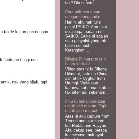
tak? Dia ni betul ...
Cara nak berurusan
dengan orang saiko.
Hari ni aku nak tulis
pasal PSIKO. Atau aku
selalu eja macam ni -
ya takde kaitan pun dengan
SAIKO. Saiko ni adalah
satu penyakit yang tak
boleh sembuh.
Kurangkan ...
Dilreba Dilmurat masih
k hantaran tinggi nau
Islam ke tak?
Video atas ni is Dilreba
Dilmurat, actress China
dari etnik Uyghur from
antik, nak yang bijak, tapi
Ürümqi. Walaupun
katanya kat sana ektik ni
tak diterima, sebenarn...
Ilmu tu bukan sekadar
untuk cari makan. Tapi
untuk jaga maruah!
Atas ni aku capture from
Thread and aku share
kat Redza and Rayyan.
Aku cakap see, betapa
kecewanya mak ayah