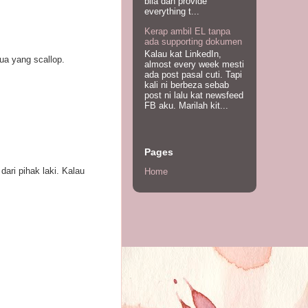
bila dah provide
everything t...
Kerap ambil EL tanpa
ada supporting dokumen
Kalau kat LinkedIn,
a yang scallop.
almost every week mesti
ada post pasal cuti. Tapi
kali ni berbeza sebab
post ni lalu kat newsfeed
FB aku. Marilah kit...
Pages
ri pihak laki. Kalau
Home