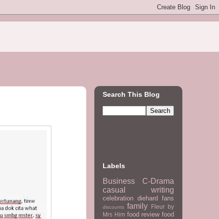
Search This Blog
Labels
Business
C-Drama
casual writing
celebration
diehard fans
family
Fleur by
discounts
food review
food
Mrs Him