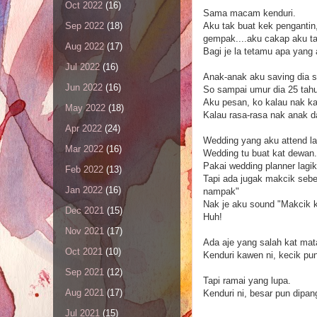
Oct 2022
(16)
Sama macam kenduri.
Aku tak buat kek pengantin,
Sep 2022
(18)
gempak....aku cakap aku ta
Aug 2022
(17)
Bagi je la tetamu apa yang 
Jul 2022
(16)
Anak-anak aku saving dia 
Jun 2022
(16)
So sampai umur dia 25 tah
Aku pesan, ko kalau nak ka
May 2022
(18)
Kalau rasa-rasa nak anak da
Apr 2022
(24)
Wedding yang aku attend la
Mar 2022
(16)
Wedding tu buat kat dewan.
Pakai wedding planner lagi
Feb 2022
(13)
Tapi ada jugak makcik sebel
Jan 2022
(16)
nampak"
Nak je aku sound "Makcik 
Dec 2021
(15)
Huh!
Nov 2021
(17)
Ada aje yang salah kat mat
Oct 2021
(10)
Kenduri kawen ni, kecik p
Sep 2021
(12)
Tapi ramai yang lupa.
Aug 2021
(17)
Kenduri ni, besar pun dipang
Jul 2021
(15)