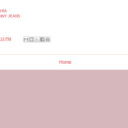
HYRA
INNY JEANS
:13 PM
Home