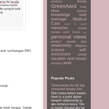
science
friends
GreenAard
halal
HIbah
holiday
knowledge
love
marriage
Medical
Card
meet & greet
memories
movie
review
open house
per
personal views
product review
raya
relationship
religious
science
self-
k kasik sumbangan RM1
enrichment
umrah
vacation
viral issues
work
wedding
Popular Posts
Tanda-tanda dia tak lagi
intak.
interested dengan kita
Dulu masa belum kawen,
there is a point dalam
tempoh relationship tu
aku tertanya-tanya "Dia
nak letak berapa. Sebab
ni masih sayang aku ke