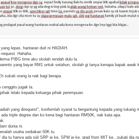
 yang lepas, hantaran duit ni HADIAH.
i-request. Hahaha.
ma PIBG time aku skolah rendah dulu la.
a parents yang bayar RM1 untuk setahun, skolah gi tanya kenapa bapak awa
 sukati orang la nak bagi berapa.
 cenggitu jugak la.
 pihak lelaki kepada keluarga pihak perempuan.
adiah yang direquest", konfemlah syarat tu bergantung kepada yang tukang m
a ada triple degree dan ko kena bagi hantaran RM50K, nak kata apa.
ak.
alam dunia ni.
kenalah usaha sediakan 50K tu.
k" dia tu hanya ada sijil SRP je ke, SPM je ke, grad from MIT ke...sukati dia 