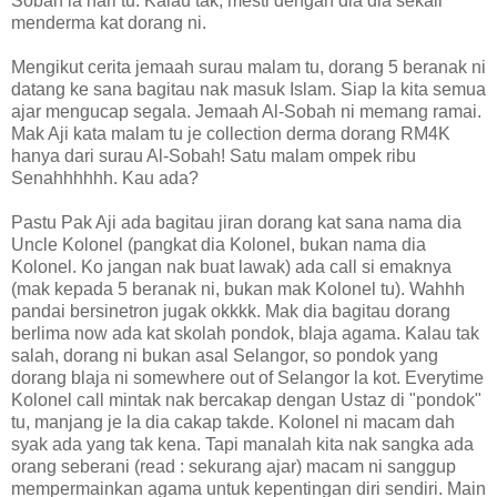
Sobah la hari tu. Kalau tak, mesti dengan dia dia sekali
menderma kat dorang ni.
Mengikut cerita jemaah surau malam tu, dorang 5 beranak ni
datang ke sana bagitau nak masuk Islam. Siap la kita semua
ajar mengucap segala. Jemaah Al-Sobah ni memang ramai.
Mak Aji kata malam tu je collection derma dorang RM4K
hanya dari surau Al-Sobah! Satu malam ompek ribu
Senahhhhhh. Kau ada?
Pastu Pak Aji ada bagitau jiran dorang kat sana nama dia
Uncle Kolonel (pangkat dia Kolonel, bukan nama dia
Kolonel. Ko jangan nak buat lawak) ada call si emaknya
(mak kepada 5 beranak ni, bukan mak Kolonel tu). Wahhh
pandai bersinetron jugak okkkk. Mak dia bagitau dorang
berlima now ada kat skolah pondok, blaja agama. Kalau tak
salah, dorang ni bukan asal Selangor, so pondok yang
dorang blaja ni somewhere out of Selangor la kot. Everytime
Kolonel call mintak nak bercakap dengan Ustaz di "pondok"
tu, manjang je la dia cakap takde. Kolonel ni macam dah
syak ada yang tak kena. Tapi manalah kita nak sangka ada
orang seberani (read : sekurang ajar) macam ni sanggup
mempermainkan agama untuk kepentingan diri sendiri. Main