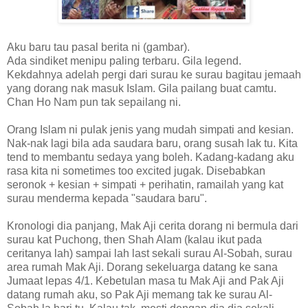
Aku baru tau pasal berita ni (gambar).
Ada sindiket menipu paling terbaru. Gila legend.
Kekdahnya adelah pergi dari surau ke surau bagitau jemaah
yang dorang nak masuk Islam. Gila pailang buat camtu.
Chan Ho Nam pun tak sepailang ni.
Orang Islam ni pulak jenis yang mudah simpati and kesian.
Nak-nak lagi bila ada saudara baru, orang susah lak tu. Kita
tend to membantu sedaya yang boleh. Kadang-kadang aku
rasa kita ni sometimes too excited jugak. Disebabkan
seronok + kesian + simpati + perihatin, ramailah yang kat
surau menderma kepada "saudara baru".
Kronologi dia panjang, Mak Aji cerita dorang ni bermula dari
surau kat Puchong, then Shah Alam (kalau ikut pada
ceritanya lah) sampai lah last sekali surau Al-Sobah, surau
area rumah Mak Aji. Dorang sekeluarga datang ke sana
Jumaat lepas 4/1. Kebetulan masa tu Mak Aji and Pak Aji
datang rumah aku, so Pak Aji memang tak ke surau Al-