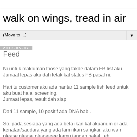
walk on wings, tread in air
▼
2012-05-07
Feed
Ni untuk makluman those yang takde dalam FB list aku.
Jumaat lepas aku dah letak kat status FB pasal ni.
Hari tu customer aku ada hantar 11 sample fish feed untuk
aku buat halal screening.
Jumaat lepas, result dah siap.
Dari 11 sample, 10 positif ada DNA babi.
So, pada sesiapa yang ada bela ikan kat akuarium or ada
kenalan/saudara yang ada farm ikan sangkar, aku warn
please please pleaseeee kamu jangan nakal...eh.