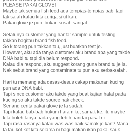
PLEASE PAKAI GLOVE!
Maybe tak semua fish feed ada tempias-tempias babi tapi
tak salah kalau kita curiga sikit kan.
Pakai glove je pun, bukan susah sangat.
Selalunya customer yang hantar sample untuk testing
takkan bagitau brand fish feed.
So kitorang pun takkan tau, just buatkan test je.
However, aku ada tanya customer aku brand apa yang takde
DNA babi tu tapi dia belum respond.
Kalau dia respond, aku suggest korang guna brand tu je la.
Nak sebut brand yang contaminate tu pun aku serba-salah.
Hari tu memang ada desas-desus cakap makanan kucing
pun ada DNA babi.
Tapi since customer aku takde yang buat kajian halal pada
kucing so aku takde source nak check.
Senang cerita pakai glove je la sudah.
Tapi kalau bab-bab hukum haram ke, samak ke, itu maybe
kita boleh tanya pada yang lebih pandai pasal ni.
Tapi rasa-rasanya kalau was-was baik samak je kan? Mana
la tau kot-kot kita selama ni bagi makan ikan pakai sauk