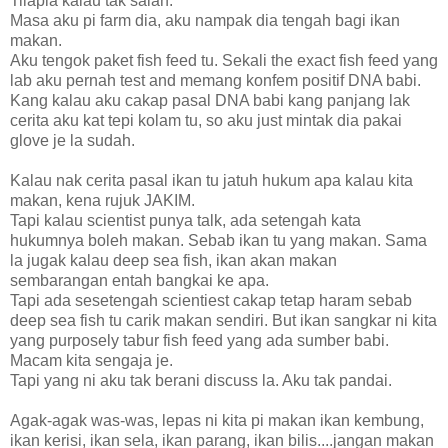
Tilapia kalau tak salah.
Masa aku pi farm dia, aku nampak dia tengah bagi ikan
makan.
Aku tengok paket fish feed tu. Sekali the exact fish feed yang
lab aku pernah test and memang konfem positif DNA babi.
Kang kalau aku cakap pasal DNA babi kang panjang lak
cerita aku kat tepi kolam tu, so aku just mintak dia pakai
glove je la sudah.
Kalau nak cerita pasal ikan tu jatuh hukum apa kalau kita
makan, kena rujuk JAKIM.
Tapi kalau scientist punya talk, ada setengah kata
hukumnya boleh makan. Sebab ikan tu yang makan. Sama
la jugak kalau deep sea fish, ikan akan makan
sembarangan entah bangkai ke apa.
Tapi ada sesetengah scientiest cakap tetap haram sebab
deep sea fish tu carik makan sendiri. But ikan sangkar ni kita
yang purposely tabur fish feed yang ada sumber babi.
Macam kita sengaja je.
Tapi yang ni aku tak berani discuss la. Aku tak pandai.
Agak-agak was-was, lepas ni kita pi makan ikan kembung,
ikan kerisi, ikan sela, ikan parang, ikan bilis....jangan makan