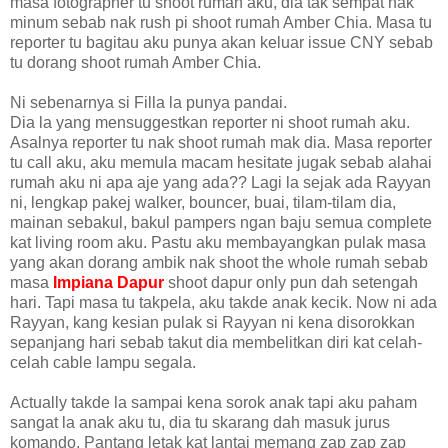
masa fotographer tu shoot rumah aku, dia tak sempat nak
minum sebab nak rush pi shoot rumah Amber Chia. Masa tu
reporter tu bagitau aku punya akan keluar issue CNY sebab
tu dorang shoot rumah Amber Chia.
Ni sebenarnya si Filla la punya pandai.
Dia la yang mensuggestkan reporter ni shoot rumah aku.
Asalnya reporter tu nak shoot rumah mak dia. Masa reporter
tu call aku, aku memula macam hesitate jugak sebab alahai
rumah aku ni apa aje yang ada?? Lagi la sejak ada Rayyan
ni, lengkap pakej walker, bouncer, buai, tilam-tilam dia,
mainan sebakul, bakul pampers ngan baju semua complete
kat living room aku. Pastu aku membayangkan pulak masa
yang akan dorang ambik nak shoot the whole rumah sebab
masa
Impiana Dapur
shoot dapur only pun dah setengah
hari. Tapi masa tu takpela, aku takde anak kecik. Now ni ada
Rayyan, kang kesian pulak si Rayyan ni kena disorokkan
sepanjang hari sebab takut dia membelitkan diri kat celah-
celah cable lampu segala.
Actually takde la sampai kena sorok anak tapi aku paham
sangat la anak aku tu, dia tu skarang dah masuk jurus
komando. Pantang letak kat lantai memang zap zap zap