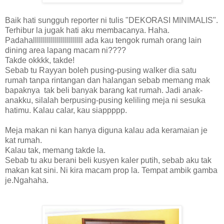
Baik hati sungguh reporter ni tulis "DEKORASI MINIMALIS".
Terhibur la jugak hati aku membacanya. Haha.
Padahalllllllllllllllllllllllll ada kau tengok rumah orang lain
dining area lapang macam ni????
Takde okkkk, takde!
Sebab tu Rayyan boleh pusing-pusing walker dia satu
rumah tanpa rintangan dan halangan sebab memang mak
bapaknya tak beli banyak barang kat rumah. Jadi anak-
anakku, silalah berpusing-pusing keliling meja ni sesuka
hatimu. Kalau calar, kau siappppp.
Meja makan ni kan hanya diguna kalau ada keramaian je
kat rumah.
Kalau tak, memang takde la.
Sebab tu aku berani beli kusyen kaler putih, sebab aku tak
makan kat sini. Ni kira macam prop la. Tempat ambik gamba
je.Ngahaha.