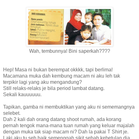
Wah, tembunnya! Bini saperkah????
Hep! Masa ni bukan berempat okkkk, tapi berlima!
Macamana muka dah kembung macam ni aku leh tak
terpikir lagi yang aku mengandung?
Still relaks-relaks je bila period lambat datang.
Sekali kauuuuuu.
Tapikan, gamba ni membuktikan yang aku ni sememangnya
selebet.
Dah 2 kali dah orang datang shoot rumah, ada korang
pernah tengok mana-mana tuan rumah yang keluar majalah
dengan muka tak siap macam ni? Dah la pakai T Shirt je.
Laki aku tu seb baik semenggah sikit sebab kebetulan dia