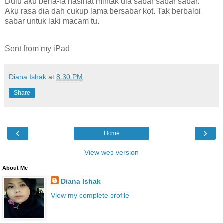
Dulu aku beria-ia nasihat mintak dia sabar sabar sabar.
Aku rasa dia dah cukup lama bersabar kot. Tak berbaloi
sabar untuk laki macam tu.
Sent from my iPad
Diana Ishak
at
8:30 PM
Share
‹
›
Home
View web version
About Me
Diana Ishak
View my complete profile