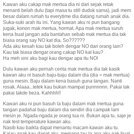
Kawan aku cakap mak mertua dia ni dari sejak retak
menanti belah dulu (tapi masa tu still duduk sama), jadi mem
besar dalam rumah tu everytime dia datang rumah anak dia.
Suka-suki arah itu ini. Yang kawan aku ni pun bangang
jugak, konon mak mertua, hormat. Apa mak mertua suruh
kena buat jangan ada bantahan sebab mak mertua dia tak
biasa orang say NO kat dia. So??????
Ada aku kesah kau tak boleh dengar NO dari orang lain?
Kau tak biasa dengar orang cakap NO kat kau?
Ha meh sini aku bagi kau dengar apa itu NO!
Dulu kawan aku pernah cerita mak mertua dia tak kasik
kawan aku ni basuh baju-baju dalam dia (dia = mak mertua)
guna mesin. Baju dalam kena basuh guna tangan. Nanti
rosak. Alaaa...tetek kau bukan mampat punnnnnn. Pakai tak
pakai takde beza. Kahhhh!!
Kawan aku ni pun basuh la baju dalam mak mertua guna
tangan padahal baju dalam dia sendiri dia campak lam
mesin je. Ngada-ngada je orang tua ni. Bukan apa tu, saje je
nak test temperature kawan aku.
Nasib kau baikla dapat menantu macam kawan aku tu.
Kalau anak kau dapat aku, memang tau la apa aku nak buat.