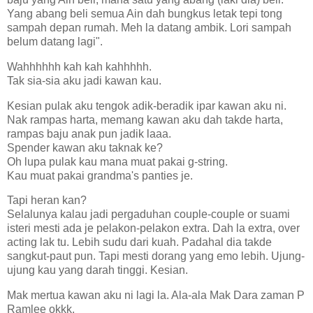
Yang abang beli semua Ain dah bungkus letak tepi tong
sampah depan rumah. Meh la datang ambik. Lori sampah
belum datang lagi".
Wahhhhhh kah kah kahhhhh.
Tak sia-sia aku jadi kawan kau.
Kesian pulak aku tengok adik-beradik ipar kawan aku ni.
Nak rampas harta, memang kawan aku dah takde harta,
rampas baju anak pun jadik laaa.
Spender kawan aku taknak ke?
Oh lupa pulak kau mana muat pakai g-string.
Kau muat pakai grandma's panties je.
Tapi heran kan?
Selalunya kalau jadi pergaduhan couple-couple or suami
isteri mesti ada je pelakon-pelakon extra. Dah la extra, over
acting lak tu. Lebih sudu dari kuah. Padahal dia takde
sangkut-paut pun. Tapi mesti dorang yang emo lebih. Ujung-
ujung kau yang darah tinggi. Kesian.
Mak mertua kawan aku ni lagi la. Ala-ala Mak Dara zaman P
Ramlee okkk.