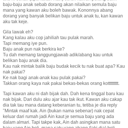
baju-baju anak sebab dorang akan nilaikan semula baju
mana yang kawan aku boleh bawak. Kononnya abang
dorang yang banyak belikan baju untuk anak tu, kan kawan
aku tak keje.
Gila lawak eh?
Kang kalau aku cop jahiliah tau pulak marah.
Tapi memang iye pun.
Baju anak pun nak berkira ke?
Tu dah memang tanggungjawab adik/abang kau untuk
belikan baju anak dia.
Kau nak mintak balik baju budak kecik tu nak buat apa? Kau
nak pakai?
Ke nak bagi anak-anak kau pulak pakai?
Takkan orang kaya nak pakai bekas-bekas orang kottttttttt.
Tapi kawan aku ni dah bijak dah. Dah kena tinggal baru kau
nak bijak. Dari dulu aku ajar kau tak ikut. Kawan aku cakap
dia tak tau mana datang keberanian tu, tetiba je dia reply
"Mintak maaf kak. Ain (bukan nama sebenar) nak cepat
keluar dari rumah jadi Ain kaut je semua baju yang ada
dalam almari. Tapi takpe kak, Ain dah asingkan mana satu
baju yang Ain beli, mana satu yang abang (laki dia) beli.