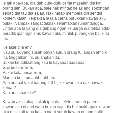
je tak apa-apa, dia dah dulu-dulu cerita masalah dia kat
orang lain. Bukan apa, saje nak mintak belas and sokongan
sebab dia tau dia salah. Nak harap membela diri sendiri
konfem kalah. Terpaksa la jaja cerita burukkan kawan aku
pulak. Nampak sangat taknak selamatkan rumahtangga.
Entah apa la yang dia gebang ngan keluarga dia tetiba adik-
beradik ipar rajin sms kawan aku mintak pulangkan balik itu
ini.
Kelakar gila eh?
Kau pulak yang susah-payah suruh orang tu jangan ambik
itu, tinggalkan ini, pulangkan itu.
Bukan ke adik/abang kau tu kayaaaaaaaaaaa.
Gaji besarrrrrrrrrr.
Pakai keta besarrrrrrrr.
Mampu beli rumahhhhhhhhh.
Apa adehal takat barang 2-3 bijik kawan aku nak bawak
keluar?
Kau ada share ke?
Kawan aku cakap kakak ipar dia telefon rumah parents
kawan aku ni and warn bukan saje dia but makbapak kawan
aku ni sekali (apa kaitan ntah) suruh kawan pulang balik