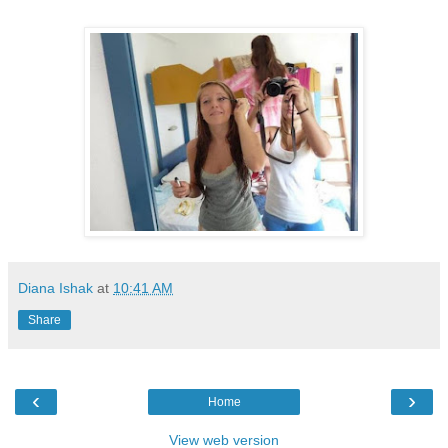
Diana Ishak
at
10:41 AM
Share
‹
›
Home
View web version