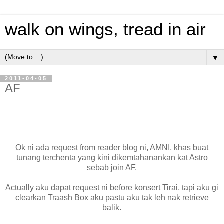
walk on wings, tread in air
▼
2011-04-05
AF
Ok ni ada request from reader blog ni, AMNI, khas buat
tunang terchenta yang kini dikemtahanankan kat Astro
sebab join AF.
Actually aku dapat request ni before konsert Tirai, tapi aku gi
clearkan Traash Box aku pastu aku tak leh nak retrieve
balik.