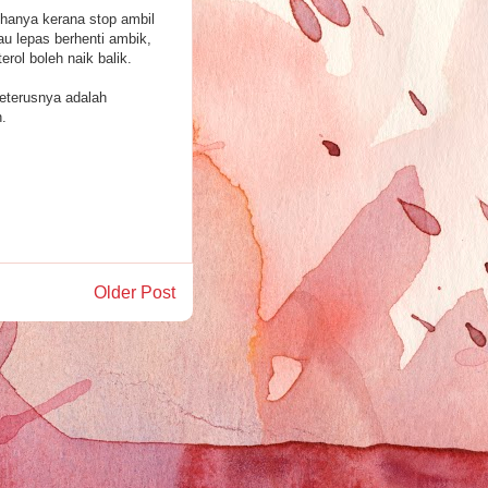
 hanya kerana stop ambil
au lepas berhenti ambik,
erol boleh naik balik.
seterusnya adalah
.
Older Post