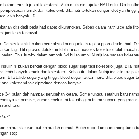
rja bukan terus tuju kat kolesterol. Mula-mula dia tuju ke HATI dulu. Dia buatk
t pemprosesan lemak dan kolesterol. Bila hati tertekan dengan diet yan tingg
duce lebih banyak LDL.
 tekanan oksidatif pada hati dapat dikurangkan. Sebab dalam Nutrijuice ada fito
ol jadi lebih terkawal.
n. Detoks kat sini bukan bermaksud buang toksin tapi support detoks hati. De
arkan lagi. Bila proses detoks ni lebih lancar, excess kolesterol lebih mudah
ri badan. This is why dalam tempoh 3-4 bulan ambil Nutrijuice bacaan kolest
n. Insulin ni bukan berkait dengan blood sugar saja tapi kolesterol juga. Bila in
duce lebih banyak lemak dan kolesterol. Sebab itu dalam Nutrijuice kita tak pa
m. Bila takde sugar yang tinggi, blood sugar takkan naik. Bila blood sugar tak
ak and kolesterol tak diproduce dengan banyak.
ice 3-4 bulan dah nampak perubahan ketara. Some tunggu setahun baru namp
narnya responsive, cuma sebelum ni tak dibagi nutrition support yang mencu
sterol turun.
p ke?”
n kalau tak turun, but kalau dah normal. Boleh stop. Turun memang turun t
angan stop.