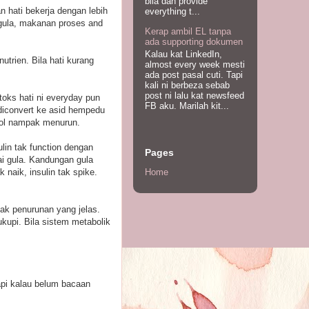
bila dah provide
an hati bekerja dengan lebih
everything t...
i gula, makanan proses and
Kerap ambil EL tanpa
ada supporting dokumen
Kalau kat LinkedIn,
nutrien. Bila hati kurang
almost every week mesti
ada post pasal cuti. Tapi
kali ni berbeza sebab
post ni lalu kat newsfeed
toks hati ni everyday pun
FB aku. Marilah kit...
 diconvert ke asid hempedu
erol nampak menurun.
sulin tak function dengan
Pages
kai gula. Kandungan gula
 naik, insulin tak spike.
Home
ak penurunan yang jelas.
kupi. Bila sistem metabolik
api kalau belum bacaan