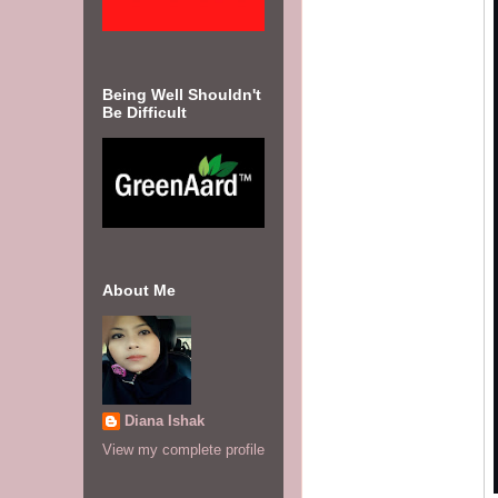
Being Well Shouldn't
Be Difficult
About Me
Diana Ishak
View my complete profile