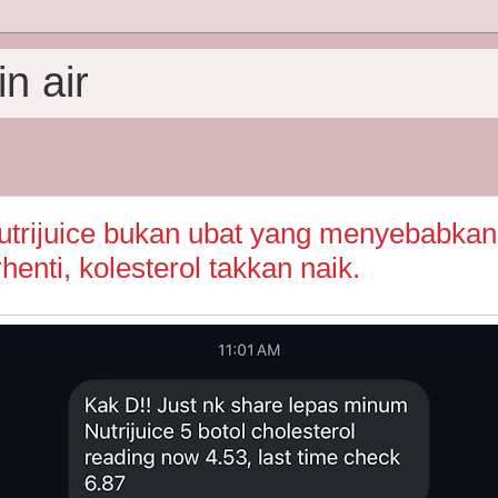
n air
utrijuice bukan ubat yang menyebabkan
rhenti, kolesterol takkan naik.