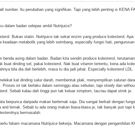
mall number. Itu perubahan yang signifikan. Tapi yang lebih penting is K
u dalam badan selepas ambil Nutrijuice?
terol. Bukan statin. Nutrijuice tak sekat enzim yang produce kolesterol. Apa y
 keadaan metabolik yang lebih seimbang, especially fungsi hati, pengurusa
n benda asing dalam badan. Badan kita sendiri produce kolesterol, terutaman
 buat dinding sel, pakai kolesterol. Nak buat vitamin tertentu, kena ada koles
ahnya bila dia dah berlebih, masa tu dia jadi jahat. Especially kolesterol LDL.
 melekat kat dinding salur darah, membentuk plak, menyempitkan saluran dar
ok. Proses ini tak berlaku dalam seminggu atau sebulan, tapi slowly dan with
rol. Sebab kalau dah tinggi pun tak keluar simptom, tau-tau dapat strok je.
a berpunca daripada makan berlemak saja. Dia sangat berkait dengan fungsi ha
and lemak. Sebab tu ada orang makan biasa-biasa je, tak banyak pun tapi kol
lesterolnya bermasalah.
g perlu faham macamana Nutrijuice bekerja. Macamana dengan pengambilan 