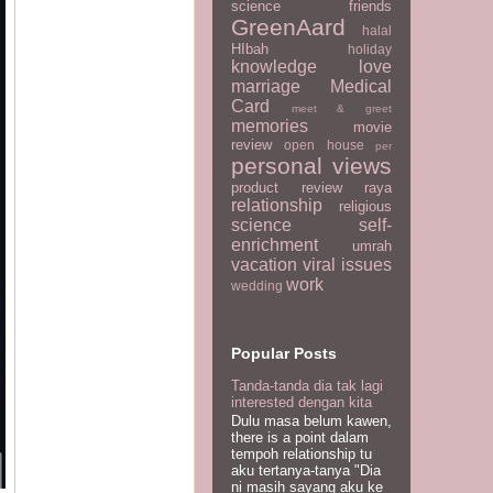
science
friends
GreenAard
halal
HIbah
holiday
knowledge
love
marriage
Medical
Card
meet & greet
memories
movie
review
open house
per
personal views
product review
raya
relationship
religious
science
self-
enrichment
umrah
vacation
viral issues
work
wedding
Popular Posts
Tanda-tanda dia tak lagi
interested dengan kita
Dulu masa belum kawen,
there is a point dalam
tempoh relationship tu
aku tertanya-tanya "Dia
ni masih sayang aku ke