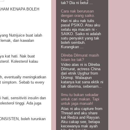
tak? Dia ni betul ...
ENA FAHAM KENAPA BOLEH
Cara nak berurusan
dengan orang saiko.
Hari ni aku nak tulis
pasal PSIKO. Atau aku
selalu eja macam ni -
SAIKO. Saiko ni adalah
ang Nutrijuice buat ialah
satu penyakit yang tak
n lemak, dan kawalan
boleh sembuh.
Kurangkan ...
Dilreba Dilmurat masih
ya kat hati. Nak buat
Islam ke tak?
terol. Kolesterol kalau
Video atas ni is Dilreba
Dilmurat, actress China
dari etnik Uyghur from
ah, eventually meningkatkan
Ürümqi. Walaupun
katanya kat sana ektik ni
out simptom. Sebab tu every
tak diterima, sebenarn...
Ilmu tu bukan sekadar
ti, sensitiviti insulin dan
untuk cari makan. Tapi
esterol tinggi. Ada juga
untuk jaga maruah!
Atas ni aku capture from
Thread and aku share
kat Redza and Rayyan.
KONSISTEN, boleh turunkan
Aku cakap see, betapa
kecewanya mak ayah