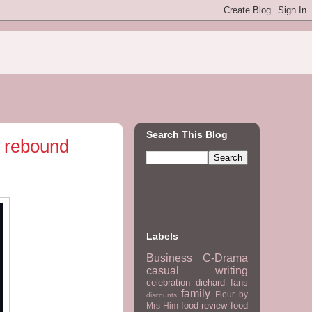
Search This Blog
 rebound
Labels
Business
C-Drama
casual writing
celebration
diehard fans
family
Fleur by
discounts
food review
food
Mrs Him