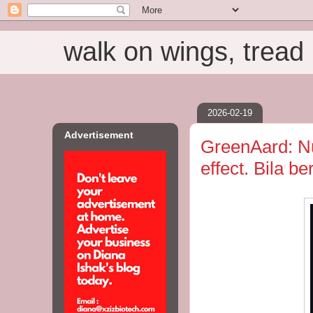
walk on wings, tread i
2026-02-19
Advertisement
GreenAard: N
effect. Bila be