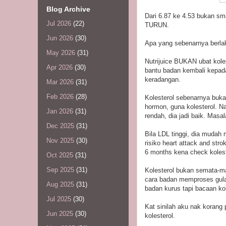
Blog Archive
Dari 6.87 ke 4.53 bukan s
Jul 2026
(22)
TURUN.
Jun 2026
(30)
Apa yang sebenarnya berlak
May 2026
(31)
Nutrijuice BUKAN ubat koles
Apr 2026
(30)
bantu badan kembali kepada
keradangan.
Mar 2026
(31)
Feb 2026
(28)
Kolesterol sebenarnya buka
hormon, guna kolesterol. Nak
Jan 2026
(31)
rendah, dia jadi baik. Masal
Dec 2025
(31)
Bila LDL tinggi, dia mudah
Nov 2025
(30)
risiko heart attack and str
6 months kena check koleste
Oct 2025
(31)
Sep 2025
(31)
Kolesterol bukan semata-mat
cara badan memproses gula 
Aug 2025
(31)
badan kurus tapi bacaan ko
Jul 2025
(30)
Kat sinilah aku nak koran
Jun 2025
(30)
kolesterol.