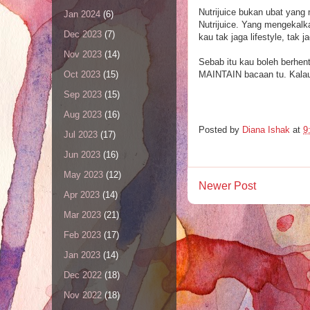
Nutrijuice bukan ubat yang
Jan 2024
(6)
Nutrijuice. Yang mengekalka
Dec 2023
(7)
kau tak jaga lifestyle, tak 
Nov 2023
(14)
Sebab itu kau boleh berhent
MAINTAIN bacaan tu. Kalau 
Oct 2023
(15)
Sep 2023
(15)
Aug 2023
(16)
Posted by
Diana Ishak
at
9
Jul 2023
(17)
Jun 2023
(16)
May 2023
(12)
Newer Post
Apr 2023
(14)
Mar 2023
(21)
Feb 2023
(17)
Jan 2023
(14)
Dec 2022
(18)
Nov 2022
(18)