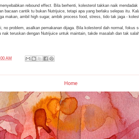
 menyebabkan rebound effect. Bila berhenti, kolesterol takkan naik mendadak
n bacaan cantik tu bukan Nutrijuice, tetapi apa yang berlaku selepas itu. Kal
jaga makan, ambil high sugar, ambik process food, stress, tido tak jaga - kolest
i, no problem, asalkan pemakanan dijaga. Bila kolesterol dah normal, fokus 
nak teruskan dengan Nutrijuice untuk maintain, takde masalah dan tak salah
:00 AM
Home