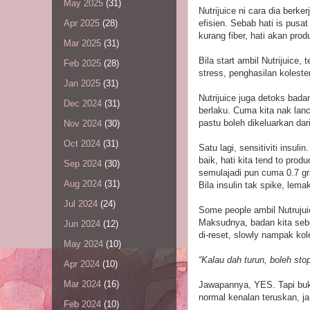
May 2025
(31)
Nutrijuice ni cara dia berke
efisien. Sebab hati is pusa
Apr 2025
(28)
kurang fiber, hati akan pro
Mar 2025
(31)
Bila start ambil Nutrijuice,
Feb 2025
(28)
stress, penghasilan kolester
Jan 2025
(31)
Nutrijuice juga detoks bada
Dec 2024
(31)
berlaku. Cuma kita nak lanc
pastu boleh dikeluarkan da
Nov 2024
(30)
Oct 2024
(31)
Satu lagi, sensitiviti insuli
baik, hati kita tend to pro
Sep 2024
(30)
semulajadi pun cuma 0.7 gra
Aug 2024
(31)
Bila insulin tak spike, lem
Jul 2024
(24)
Some people ambil Nutruju
Maksudnya, badan kita sebe
Jun 2024
(12)
di-reset, slowly nampak kole
May 2024
(10)
“Kalau dah turun, boleh sto
Apr 2024
(10)
Mar 2024
(16)
Jawapannya, YES. Tapi buka
normal kenalan teruskan, j
Feb 2024
(10)