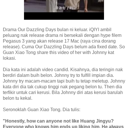
Drama Our Dazzling Days bulan ni keluar. iQIYI ambil
peluang nak release drama ni bersekali dengan hype filem
Pegasus 3 yang akan release 17 Mac (raya cina dorang
release). Cuma Our Dazzling Days belum ada fixed date. So
Guan Xiao Tong share this video of her with Johnny kat
lokasi.
Dia kata ini adalah video candid. Kisahnya, dia teringin nak
berdiri dalam buih belon. Johnny try to fulfill impian dia.
Johnny try macam-macam tapi buih tu tetap meletup. Johnny
kata diri dia tak cukup tinggi nak pegang belon tu. Then dia
terfikir untuk cari kerusi. Bila Johnny diri atas kerusi barulah
belon tu kekal.
Seronoklah Guan Xiao Tong. Dia tulis:
"Honestly, how can anyone not like Huang Jingyu?
Everyone who knows him ends up liking him. He always