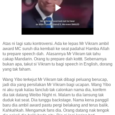
Atas ni lagi satu kontroversi. Ada ke lepas Mr Vikram ambil
award MC suruh dia kembali ke seat padahal Hamba Allah
tu prepare speech dah. Alasannya Mr Vikram tak tahu
cakap Mandarin. Orang tu prepare dah kotttt. Sebenarnya
bukan apa, takut si Vikram tu bagi speech in English, dorang
yang tak faham.
Wang Yibo terkejut Mr Vikram tak dibagi peluang berucap,
jadi dia yang persilakan Mr Vikram bagi ucapan. Wang Yibo
ni aku syak kalau fanclub tak calonkan nama dia, konfem
dia tak datang Weibo Night ni. Malam tu dia lansung tak
duduk kat seat. Dia tunggu backstage. Nama kena panggil
baru dia ambil award pastu pergi belakang and terus balik.
Kahkahkah. Mengamuk fans dia. Orang datang nak tengok