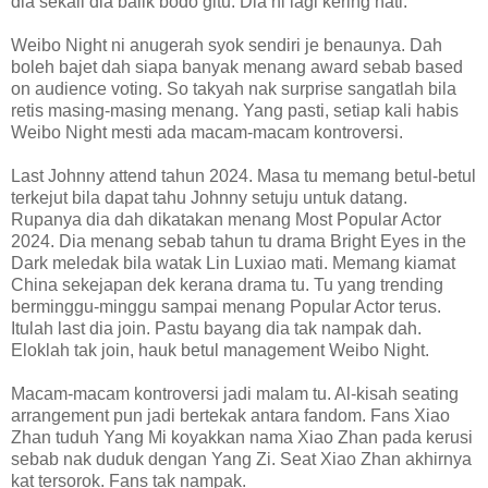
dia sekali dia balik bodo gitu. Dia ni lagi kering hati.
Weibo Night ni anugerah syok sendiri je benaunya. Dah
boleh bajet dah siapa banyak menang award sebab based
on audience voting. So takyah nak surprise sangatlah bila
retis masing-masing menang. Yang pasti, setiap kali habis
Weibo Night mesti ada macam-macam kontroversi.
Last Johnny attend tahun 2024. Masa tu memang betul-betul
terkejut bila dapat tahu Johnny setuju untuk datang.
Rupanya dia dah dikatakan menang Most Popular Actor
2024. Dia menang sebab tahun tu drama Bright Eyes in the
Dark meledak bila watak Lin Luxiao mati. Memang kiamat
China sekejapan dek kerana drama tu. Tu yang trending
berminggu-minggu sampai menang Popular Actor terus.
Itulah last dia join. Pastu bayang dia tak nampak dah.
Eloklah tak join, hauk betul management Weibo Night.
Macam-macam kontroversi jadi malam tu. Al-kisah seating
arrangement pun jadi bertekak antara fandom. Fans Xiao
Zhan tuduh Yang Mi koyakkan nama Xiao Zhan pada kerusi
sebab nak duduk dengan Yang Zi. Seat Xiao Zhan akhirnya
kat tersorok. Fans tak nampak.