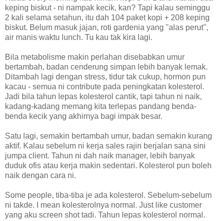
keping biskut - ni nampak kecik, kan? Tapi kalau seminggu
2 kali selama setahun, itu dah 104 paket kopi + 208 keping
biskut. Belum masuk jajan, roti gardenia yang "alas perut",
air manis waktu lunch. Tu kau tak kira lagi.
Bila metabolisme makin perlahan disebabkan umur
bertambah, badan cenderung simpan lebih banyak lemak.
Ditambah lagi dengan stress, tidur tak cukup, hormon pun
kacau - semua ni contribute pada peningkatan kolesterol.
Jadi bila tahun lepas kolesterol cantik, tapi tahun ni naik,
kadang-kadang memang kita terlepas pandang benda-
benda kecik yang akhirnya bagi impak besar.
Satu lagi, semakin bertambah umur, badan semakin kurang
aktif. Kalau sebelum ni kerja sales rajin berjalan sana sini
jumpa client. Tahun ni dah naik manager, lebih banyak
duduk ofis atau kerja makin sedentari. Kolesterol pun boleh
naik dengan cara ni.
Some people, tiba-tiba je ada kolesterol. Sebelum-sebelum
ni takde. I mean kolesterolnya normal. Just like customer
yang aku screen shot tadi. Tahun lepas kolesterol normal.