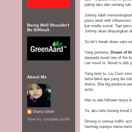
paling laku dan senang nak
Johnny lebih mementingkan g
press work with influencers
Being Well Shouldn't
kat media sosial. Tapi per
Be Difficult
Johnny akan ditayangkan d
So let’s break down satu-s
Yang pertama,
Dream of th
daripada novel one of the b
cari novel ni. Novel ni dah 
Yang best tu, Liu Cixin sen
About Me
betul-betul apa yang dia tul
drama. Bila big producer pe
actor.
Hari tu ada follower tanya
Ya, aku tahu korang kenal
Diana Ishak
View my complete profile
Dorang ni semua traffic act
hashtag supaya nama-nama 