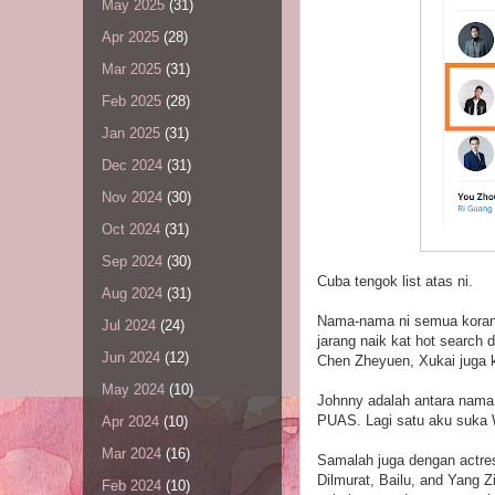
May 2025
(31)
Apr 2025
(28)
Mar 2025
(31)
Feb 2025
(28)
Jan 2025
(31)
Dec 2024
(31)
Nov 2024
(30)
Oct 2024
(31)
Sep 2024
(30)
Cuba tengok list atas ni.
Aug 2024
(31)
Nama-nama ni semua koran
Jul 2024
(24)
jarang naik kat hot search
Jun 2024
(12)
Chen Zheyuen, Xukai juga k
May 2024
(10)
Johnny adalah antara nama y
PUAS. Lagi satu aku suka 
Apr 2024
(10)
Mar 2024
(16)
Samalah juga dengan actre
Dilmurat, Bailu, and Yang 
Feb 2024
(10)