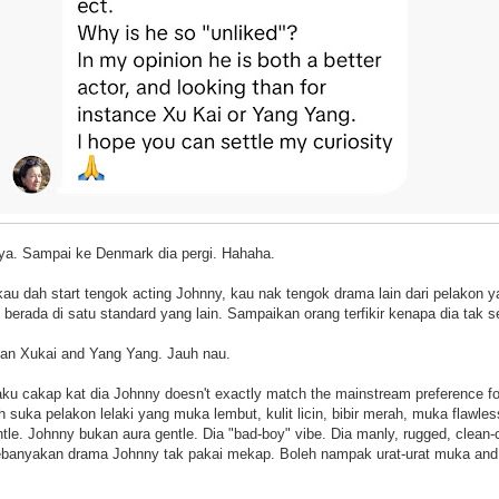
ya. Sampai ke Denmark dia pergi. Hahaha.
kau dah start tengok acting Johnny, kau nak tengok drama lain dari pelakon 
erada di satu standard yang lain. Sampaikan orang terfikir kenapa dia tak s
an Xukai and Yang Yang. Jauh nau.
ku cakap kat dia Johnny doesn't exactly match the mainstream preference for
suka pelakon lelaki yang muka lembut, kulit licin, bibir merah, muka flawless
le. Johnny bukan aura gentle. Dia "bad-boy" vibe. Dia manly, rugged, clean-
 Kebanyakan drama Johnny tak pakai mekap. Boleh nampak urat-urat muka and