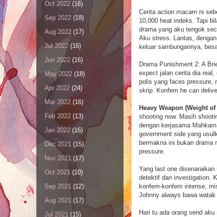
Oct 2022
(16)
Cerita action macam ni sebe
Sep 2022
(18)
10,000 heat indeks. Tapi bi
drama yang aku tengok secar
Aug 2022
(17)
Aku stress. Lantas, dengan
Jul 2022
(16)
keluar sambungannya, besar
Jun 2022
(16)
Drama Punishment 2: A Brief
expect jalan cerita dia rea
May 2022
(18)
polis yang faces pressure, 
Apr 2022
(24)
skrip. Konfem he can delive
Mar 2022
(16)
Heavy Weapon (Weight of 
Feb 2022
(13)
shooting now. Masih shootin
dengan kerjasama Mahkamah
Jan 2022
(16)
government side yang usulk
bermakna ini bukan drama mu
Dec 2021
(15)
pressure.
Nov 2021
(17)
Yang last one disenaraikan 
Oct 2021
(10)
detektif dan investigation. 
konfem-konfem intense, mi
Sep 2021
(12)
Johnny always bawa watak 
Aug 2021
(17)
Hari tu ada orang send aku 
Jul 2021
(15)