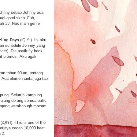
 Johnny sebab Johnny ada
gi good skrip. Fuh,
dah 33. Nak main genre
zling Days
(iQIYI). Ini aku
gan schedule Johnny yang
er). Dia asyik fly back
ut promosi. Aku agak
kan tahun 90-an, tentang
Ada elemen cinta juga tapi
ampung. Seluruh kampung
g-ujung dorang semua balik
 pegang watak tough macam
iQIYI). This is one of the
erjaya cecah 10,000 heat
 2.