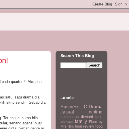
Search This Blog
on!
 pada quarter 4. Aku pun
pas satu, satu drama dia
Labels
ih skrip sendiri. Sebab dia
Business
C-Drama
casual writing
celebration
diehard fans
 Tau-tau je la kan bila
family
Fleur by
discounts
pular, senang agensi buat
food review
food
Mrs Him
enre cinta. Sebab genre ni