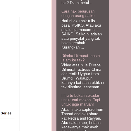
tak? Dia ni betul ...
Cara nak berurusan
dengan orang saiko.
Hari ni aku nak tulis
pasal PSIKO. Atau aku
selalu eja macam ni -
SAIKO. Saiko ni adalah
satu penyakit yang tak
boleh sembuh.
Kurangkan ...
Dilreba Dilmurat masih
Islam ke tak?
Video atas ni is Dilreba
Dilmurat, actress China
dari etnik Uyghur from
Ürümqi. Walaupun
katanya kat sana ektik ni
tak diterima, sebenarn...
Ilmu tu bukan sekadar
untuk cari makan. Tapi
untuk jaga maruah!
Atas ni aku capture from
Thread and aku share
kat Redza and Rayyan.
Aku cakap see, betapa
kecewanya mak ayah