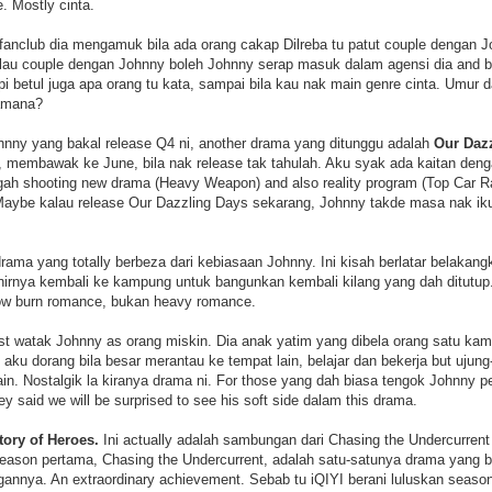
. Mostly cinta.
u fanclub dia mengamuk bila ada orang cakap Dilreba tu patut couple dengan
alau couple dengan Johnny boleh Johnny serap masuk dalam agensi dia and ba
i betul juga apa orang tu kata, sampai bila kau nak main genre cinta. Umur 
camana?
ohnny yang bakal release Q4 ni, another drama yang ditunggu adalah
Our Daz
, membawak ke June, bila nak release tak tahulah. Aku syak ada kaitan den
ah shooting new drama (Heavy Weapon) and also reality program (Top Car Rac
. Maybe kalau release Our Dazzling Days sekarang, Johnny takde masa nak ik
ama yang totally berbeza dari kebiasaan Johnny. Ini kisah berlatar belakang
rnya kembali ke kampung untuk bangunkan kembali kilang yang dah ditutup. 
ow burn romance, bukan heavy romance.
first watak Johnny as orang miskin. Dia anak yatim yang dibela orang satu k
 aku dorang bila besar merantau ke tempat lain, belajar dan bekerja but ujun
n. Nostalgik la kiranya drama ni. For those yang dah biasa tengok Johnny
hey said we will be surprised to see his soft side dalam this drama.
tory of Heroes.
Ini actually adalah sambungan dari Chasing the Undercurrent (
eason pertama, Chasing the Undercurrent, adalah satu-satunya drama yang b
nnya. An extraordinary achievement. Sebab tu iQIYI berani luluskan season