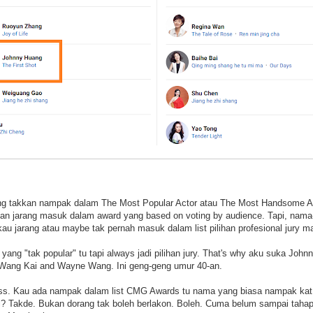
g takkan nampak dalam The Most Popular Actor atau The Most Handsome Ac
 dan jarang masuk dalam award yang based on voting by audience. Tapi, nama
au jarang atau maybe tak pernah masuk dalam list pilihan profesional jur
ang "tak popular" tu tapi always jadi pilihan jury. That's why aku suka John
Wang Kai and Wayne Wang. Ini geng-geng umur 40-an.
ss. Kau ada nampak dalam list CMG Awards tu nama yang biasa nampak kat m
Zi? Takde. Bukan dorang tak boleh berlakon. Boleh. Cuma belum sampai tahap-