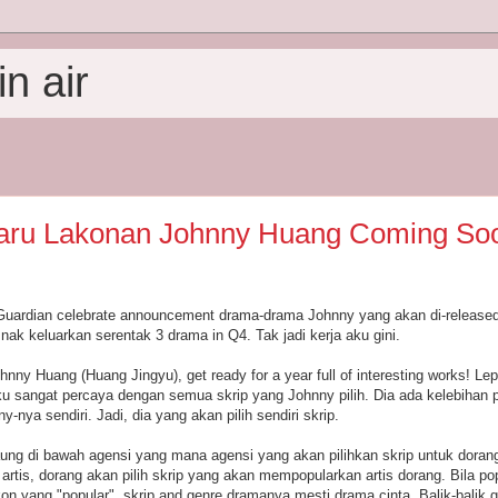
n air
aru Lakonan Johnny Huang Coming So
Guardian celebrate announcement drama-drama Johnny yang akan di-released
ak keluarkan serentak 3 drama in Q4. Tak jadi kerja aku gini.
hnny Huang (Huang Jingyu), get ready for a year full of interesting works! Le
 sangat percaya dengan semua skrip yang Johnny pilih. Dia ada kelebihan pil
ya sendiri. Jadi, dia yang akan pilih sendiri skrip.
ung di bawah agensi yang mana agensi yang akan pilihkan skrip untuk dorang.
k artis, dorang akan pilih skrip yang akan mempopularkan artis dorang. Bila po
kon yang "popular", skrip and genre dramanya mesti drama cinta. Balik-balik g