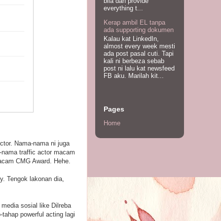
bila dah provide
everything t...
Kerap ambil EL tanpa
ada supporting dokumen
Kalau kat LinkedIn,
almost every week mesti
ada post pasal cuti. Tapi
kali ni berbeza sebab
post ni lalu kat newsfeed
FB aku. Marilah kit...
Pages
Home
tor. Nama-nama ni juga
-nama traffic actor macam
y macam CMG Award. Hehe.
ny. Tengok lakonan dia,
edia sosial like Dilreba
tahap powerful acting lagi