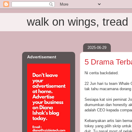
walk on wings, tread i
2025-06-29
Advertisement
5 Drama Terb
Ni cerita backdated.
22 Jun hari tu team Whale 
tak tahu macamana dorang n
Sesiapa kat sini peminat Jo
diumumkan dan honestly aku
adalah CEO kepada company-n
Kebanyakan artis lain berna
tokey yang pilih skrip untu
duit. Tu pasal most of pela