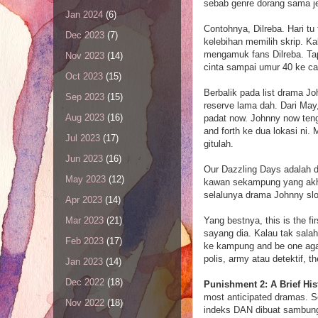
sebab genre dorang sama je
Jan 2024
(6)
Contohnya, Dilreba. Hari t
Dec 2023
(7)
kelebihan memilih skrip. K
mengamuk fans Dilreba. Tap
Nov 2023
(14)
cinta sampai umur 40 ke 
Oct 2023
(15)
Berbalik pada list drama J
Sep 2023
(15)
reserve lama dah. Dari May
Aug 2023
(16)
padat now. Johnny now teng
and forth ke dua lokasi ni
Jul 2023
(17)
gitulah.
Jun 2023
(16)
Our Dazzling Days adalah dr
May 2023
(12)
kawan sekampung yang akhi
selalunya drama Johnny sl
Apr 2023
(14)
Yang bestnya, this is the 
Mar 2023
(21)
sayang dia. Kalau tak salah
Feb 2023
(17)
ke kampung and be one agai
polis, army atau detektif, t
Jan 2023
(14)
Dec 2022
(18)
Punishment 2: A Brief His
most anticipated dramas. S
Nov 2022
(18)
indeks DAN dibuat sambunga