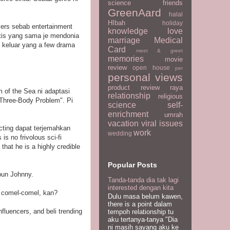
science
friends
GreenAard
halal
HIbah
holiday
cers sebab entertainment
knowledge
love
artis yang sama je mendonia
marriage
Medical
s keluar yang a few drama
Card
meet & greet
memories
movie
review
open house
per
personal views
product review
raya
m of the Sea ni adaptasi
relationship
religious
 Three-Body Problem". Pi
science
self-
enrichment
umrah
vacation
viral issues
acting dapat terjemahkan
work
wedding
is no frivolous sci-fi
hat he is a highly credible
Popular Posts
pun Johnny.
Tanda-tanda dia tak lagi
interested dengan kita
 comel-comel, kan?
Dulu masa belum kawen,
there is a point dalam
fluencers, and beli trending
tempoh relationship tu
aku tertanya-tanya "Dia
ni masih sayang aku ke