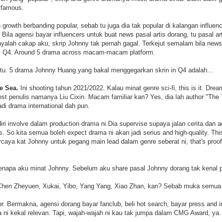
 famous.
rowth berbanding popular, sebab tu juga dia tak popular di kalangan influen
. Bila agensi bayar influencers untuk buat news pasal artis dorang, tu pasal 
cayalah cakap aku, skrip Johnny tak pernah gagal. Terkejut semalam bila new
i Q4. Around 5 drama across macam-macam platform.
atu. 5 drama Johnny Huang yang bakal menggegarkan skrin in Q4 adalah...
e Sea.
Ini shooting tahun 2021/2022. Kalau minat genre sci-fi, this is it. Drea
est penulis namanya Liu Cixin. Macam familiar kan? Yes, dia lah author "The
jadi drama international dah pun.
diri involve dalam production drama ni.Dia supervise supaya jalan cerita dan 
is. So kita semua boleh expect drama ni akan jadi serius and high-quality. This 
rcaya kat Johnny untuk pegang main lead dalam genre seberat ni, that's proof t
 kenapa aku minat Johnny. Sebelum aku share pasal Johnny dorang tak kenal 
 Chen Zheyuen, Xukai, Yibo, Yang Yang, Xiao Zhan, kan? Sebab muka semua
or. Bermakna, agensi dorang bayar fanclub, beli hot search, bayar press and in
ni kekal relevan. Tapi, wajah-wajah ni kau tak jumpa dalam CMG Award, ya.