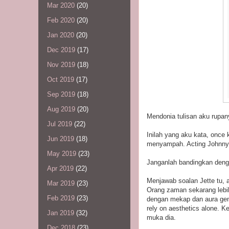
Mar 2020
(20)
Feb 2020
(20)
Jan 2020
(20)
Dec 2019
(17)
Nov 2019
(18)
Oct 2019
(17)
Sep 2019
(18)
Aug 2019
(20)
Mendonia tulisan aku rupan
Jul 2019
(22)
Inilah yang aku kata, once 
Jun 2019
(18)
menyampah. Acting Johnny b
May 2019
(23)
Janganlah bandingkan deng
Apr 2019
(22)
Menjawab soalan Jette tu, a
Mar 2019
(23)
Orang zaman sekarang lebih 
Feb 2019
(23)
dengan mekap dan aura gent
rely on aesthetics alone.
Jan 2019
(32)
muka dia.
Dec 2018
(23)