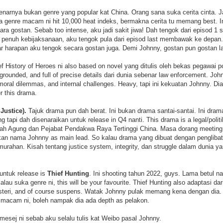
narnya bukan genre yang popular kat China. Orang sana suka cerita cinta. Ja
la genre macam ni hit 10,000 heat indeks, bermakna cerita tu memang best. I
a gostan. Sebab too intense, aku jadi sakit jiwa! Dah tengok dari episod 1 sa
 penuh kebijaksanaan, aku tengok pula dari episod last membawak ke depan. 
 harapan aku tengok secara gostan juga. Demi Johnny, gostan pun gostan l
 History of Heroes ni also based on novel yang ditulis oleh bekas pegawai pol
l, grounded, and full of precise details dari dunia sebenar law enforcement. J
moral dilemmas, and internal challenges. Heavy, tapi ini kekuatan Johnny. Di
r this drama.
Justice).
Tajuk drama pun dah berat. Ini bukan drama santai-santai. Ini dra
g tapi dah disenaraikan untuk release in Q4 nanti. This drama is a legal/polit
 Agung dan Pejabat Pendakwa Raya Tertinggi China. Masa dorang meeting u
an nama Johnny as main lead. So kalau drama yang dibuat dengan penglibatan 
rahan. Kisah tentang justice system, integrity, dan struggle dalam dunia ya
untuk release is
Thief Hunting
. Ini shooting tahun 2022, guys. Lama betul n
Kalau suka genre ni, this will be your favourite. Thief Hunting also adaptasi dar
steri, and of course suspens. Watak Johnny pulak memang kena dengan dia. 
macam ni, boleh nampak dia ada depth as pelakon.
mesej ni sebab aku selalu tulis kat Weibo pasal Johnny.