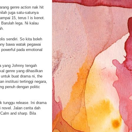
rang genre action nak hit
nilah juga satu-satunya
mpai 15, terus I is kenot.
Barulah lega. Ni kalau
ah.
is sendiri. So kita boleh
ohnny bawa watak pegawai
a powerful pada emotional
ma yang Johnny tengah
ikal genre yang dihasilkan
ntuk buat drama ni, the
institusi tertinggi negara,
ng penuh dengan politic
ak tunggu release. Ini drama
i novel. Jalan cerita dah
Calm and sharp. Bila