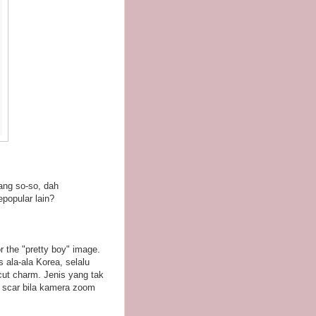
yang so-so, dah
epopular lain?
 the "pretty boy" image.
 ala-ala Korea, selalu
cut charm. Jenis yang tak
 scar bila kamera zoom