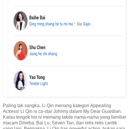
Paling tak sangka, Li Qin menang kategori Appealing
Actress! Li Qin is co-star Johnny dalam My Dear Guardian.
Kalau tengok list ni memang takde nama-nama yang familiar
macam Dilreba, Bai Lu, Seven Tan, dan retis-retis cantik
yang lain. Bermakna, Li Qin has powerful acting, bukan saja