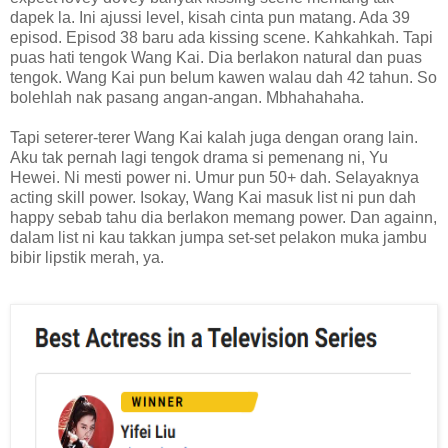
dapek la. Ini ajussi level, kisah cinta pun matang. Ada 39
episod. Episod 38 baru ada kissing scene. Kahkahkah. Tapi
puas hati tengok Wang Kai. Dia berlakon natural dan puas
tengok. Wang Kai pun belum kawen walau dah 42 tahun. So
bolehlah nak pasang angan-angan. Mbhahahaha.
Tapi seterer-terer Wang Kai kalah juga dengan orang lain.
Aku tak pernah lagi tengok drama si pemenang ni, Yu
Hewei. Ni mesti power ni. Umur pun 50+ dah. Selayaknya
acting skill power. Isokay, Wang Kai masuk list ni pun dah
happy sebab tahu dia berlakon memang power. Dan againn,
dalam list ni kau takkan jumpa set-set pelakon muka jambu
bibir lipstik merah, ya.