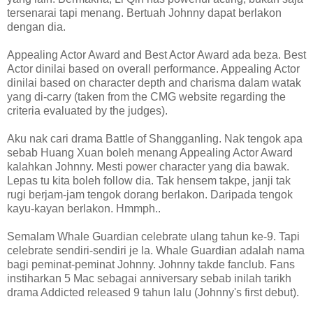
tersenarai tapi menang. Bertuah Johnny dapat berlakon
dengan dia.
Appealing Actor Award and Best Actor Award ada beza. Best
Actor dinilai based on overall performance. Appealing Actor
dinilai based on character depth and charisma dalam watak
yang di-carry (taken from the CMG website regarding the
criteria evaluated by the judges).
Aku nak cari drama Battle of Shangganling. Nak tengok apa
sebab Huang Xuan boleh menang Appealing Actor Award
kalahkan Johnny. Mesti power character yang dia bawak.
Lepas tu kita boleh follow dia. Tak hensem takpe, janji tak
rugi berjam-jam tengok dorang berlakon. Daripada tengok
kayu-kayan berlakon. Hmmph..
Semalam Whale Guardian celebrate ulang tahun ke-9. Tapi
celebrate sendiri-sendiri je la. Whale Guardian adalah nama
bagi peminat-peminat Johnny. Johnny takde fanclub. Fans
instiharkan 5 Mac sebagai anniversary sebab inilah tarikh
drama Addicted released 9 tahun lalu (Johnny's first debut).