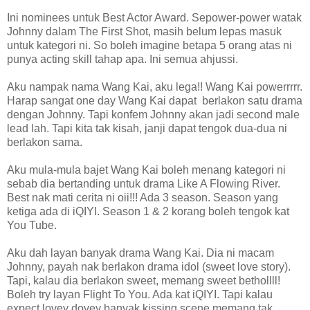
Ini nominees untuk Best Actor Award. Sepower-power watak
Johnny dalam The First Shot, masih belum lepas masuk
untuk kategori ni. So boleh imagine betapa 5 orang atas ni
punya acting skill tahap apa. Ini semua ahjussi.
Aku nampak nama Wang Kai, aku lega!! Wang Kai powerrrrr.
Harap sangat one day Wang Kai dapat berlakon satu drama
dengan Johnny. Tapi konfem Johnny akan jadi second male
lead lah. Tapi kita tak kisah, janji dapat tengok dua-dua ni
berlakon sama.
Aku mula-mula bajet Wang Kai boleh menang kategori ni
sebab dia bertanding untuk drama Like A Flowing River.
Best nak mati cerita ni oii!!! Ada 3 season. Season yang
ketiga ada di iQIYI. Season 1 & 2 korang boleh tengok kat
You Tube.
Aku dah layan banyak drama Wang Kai. Dia ni macam
Johnny, payah nak berlakon drama idol (sweet love story).
Tapi, kalau dia berlakon sweet, memang sweet bethollll!
Boleh try layan Flight To You. Ada kat iQIYI. Tapi kalau
expect lovey dovey banyak kissing scene memang tak