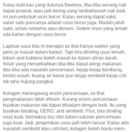
Kalau kulit kau yang dulunya flawless, tiba-tiba senang nak
dapat jerawat, atau jadi kering yang lambat/susah nak baik,
ini pun petunjuk usus bocor. Kalau senang dapat sakit,
salah satu puncanya adalah usus bocor juga. Mudah jatuh
sakit, selalu selsema atau demam. Sistem imun yang lemah
ada kaitan dengan usus bocor.
Lapisan usus kita ni menapis so that hanya nutrien yang
perlu je masuk dalam badan. Tapi bila dinding usus lemah,
toksin and bakteria boleh masuk ke dalam aliran darah.
Inilah yang menyebabkan tiba-tiba dapat alergi makanan,
tiba-tiba ada masalah pencernaan, kejap-kejap kembung,
kentut susah, buang air besar pun kejap sembelit kejap cirit
tak tahu hujung pangkal.
Kolagen merangsang enzim pencernaan, so that
penghadaman lebih efisien. Kurang enzim pencernaan
buatkan makanan tak dapat dihadam dengan baik. Itu yang
buatkan bloating, GERD, and sembelit. Plus, bila dinding
usus kuat, bermakna tisu otot dalam saluran pencernaan
juga kuat. Jadi, pergerakan usus jadi lebih lancar. Kalau ada
masalah sembelit atau cirit-birit, kolagen boleh bantu mem-