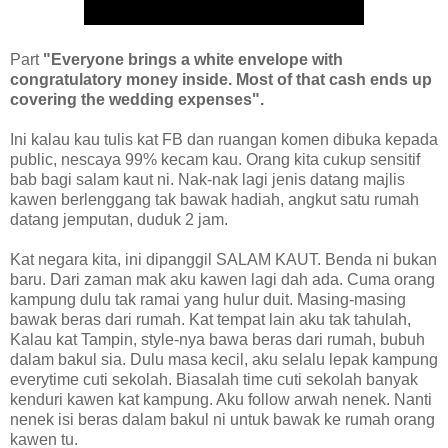
Part
"Everyone brings a white envelope with
congratulatory money inside. Most of that cash ends up
covering the wedding expenses".
Ini kalau kau tulis kat FB dan ruangan komen dibuka kepada
public, nescaya 99% kecam kau. Orang kita cukup sensitif
bab bagi salam kaut ni. Nak-nak lagi jenis datang majlis
kawen berlenggang tak bawak hadiah, angkut satu rumah
datang jemputan, duduk 2 jam.
Kat negara kita, ini dipanggil SALAM KAUT. Benda ni bukan
baru. Dari zaman mak aku kawen lagi dah ada. Cuma orang
kampung dulu tak ramai yang hulur duit. Masing-masing
bawak beras dari rumah. Kat tempat lain aku tak tahulah,
Kalau kat Tampin, style-nya bawa beras dari rumah, bubuh
dalam bakul sia. Dulu masa kecil, aku selalu lepak kampung
everytime cuti sekolah. Biasalah time cuti sekolah banyak
kenduri kawen kat kampung. Aku follow arwah nenek. Nanti
nenek isi beras dalam bakul ni untuk bawak ke rumah orang
kawen tu.