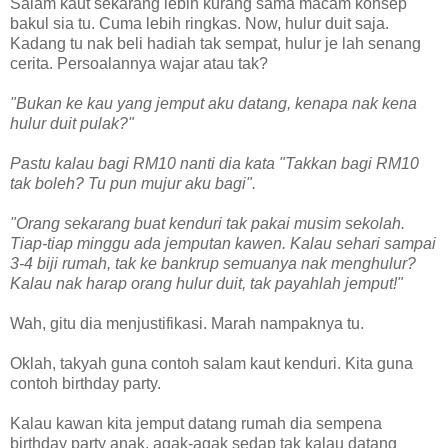
Salam kaut sekarang lebih kurang sama macam konsep
bakul sia tu. Cuma lebih ringkas. Now, hulur duit saja.
Kadang tu nak beli hadiah tak sempat, hulur je lah senang
cerita. Persoalannya wajar atau tak?
"Bukan ke kau yang jemput aku datang, kenapa nak kena
hulur duit pulak?"
Pastu kalau bagi RM10 nanti dia kata "Takkan bagi RM10
tak boleh? Tu pun mujur aku bagi".
"Orang sekarang buat kenduri tak pakai musim sekolah.
Tiap-tiap minggu ada jemputan kawen. Kalau sehari sampai
3-4 biji rumah, tak ke bankrup semuanya nak menghulur?
Kalau nak harap orang hulur duit, tak payahlah jemput!"
Wah, gitu dia menjustifikasi. Marah nampaknya tu.
Oklah, takyah guna contoh salam kaut kenduri. Kita guna
contoh birthday party.
Kalau kawan kita jemput datang rumah dia sempena
birthday party anak, agak-agak sedap tak kalau datang