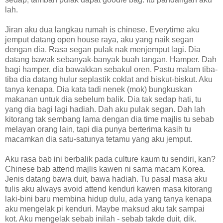
lah.
Jiran aku dua langkau rumah is chinese. Everytime aku
jemput datang open house raya, aku yang naik segan
dengan dia. Rasa segan pulak nak menjemput lagi. Dia
datang bawak sebanyak-banyak buah tangan. Hamper. Dah
bagi hamper, dia bawakkan sebakul oren. Pastu malam tiba-
tiba dia datang hulur seplastik coklat and biskut-biskut. Aku
tanya kenapa. Dia kata tadi nenek (mok) bungkuskan
makanan untuk dia sebelum balik. Dia tak sedap hati, tu
yang dia bagi lagi hadiah. Dah aku pulak segan. Dah lah
kitorang tak sembang lama dengan dia time majlis tu sebab
melayan orang lain, tapi dia punya berterima kasih tu
macamkan dia satu-satunya tetamu yang aku jemput.
Aku rasa bab ini berbalik pada culture kaum tu sendiri, kan?
Chinese bab attend majlis kawen ni sama macam Korea.
Jenis datang bawa duit, bawa hadiah. Tu pasal masa aku
tulis aku always avoid attend kenduri kawen masa kitorang
laki-bini baru membina hidup dulu, ada yang tanya kenapa
aku mengelak pi kenduri. Maybe maksud aku tak sampai
kot. Aku mengelak sebab inilah - sebab takde duit, dik.