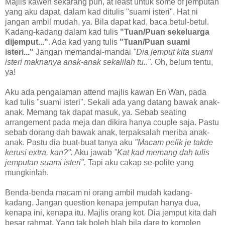
Majlis kawen sekarang pun, at least untuk some of jemputan
yang aku dapat, dalam kad ditulis "suami isteri". Hat ni
jangan ambil mudah, ya. Bila dapat kad, baca betul-betul.
Kadang-kadang dalam kad tulis
"Tuan/Puan sekeluarga
dijemput..."
. Ada kad yang tulis
"Tuan/Puan suami
isteri..."
Jangan memandai-mandai
"Dia jemput kita suami
isteri maknanya anak-anak sekalilah tu.."
. Oh, belum tentu,
ya!
Aku ada pengalaman attend majlis kawan En Wan, pada
kad tulis "suami isteri". Sekali ada yang datang bawak anak-
anak. Memang tak dapat masuk, ya. Sebab seating
arrangement pada meja dan dikira hanya couple saja. Pastu
sebab dorang dah bawak anak, terpaksalah meriba anak-
anak. Pastu dia buat-buat tanya aku
"Macam pelik je takde
kerusi extra, kan?".
Aku jawab
"Kat kad memang dah tulis
jemputan suami isteri".
Tapi aku cakap se-polite yang
mungkinlah.
Benda-benda macam ni orang ambil mudah kadang-
kadang. Jangan question kenapa jemputan hanya dua,
kenapa ini, kenapa itu. Majlis orang kot. Dia jemput kita dah
besar rahmat. Yang tak boleh blah bila dare to komplen