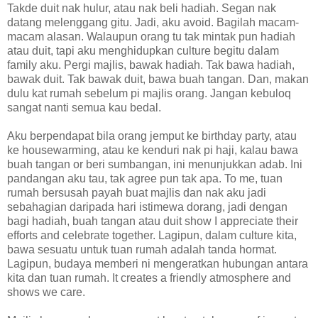
Takde duit nak hulur, atau nak beli hadiah. Segan nak
datang melenggang gitu. Jadi, aku avoid. Bagilah macam-
macam alasan. Walaupun orang tu tak mintak pun hadiah
atau duit, tapi aku menghidupkan culture begitu dalam
family aku. Pergi majlis, bawak hadiah. Tak bawa hadiah,
bawak duit. Tak bawak duit, bawa buah tangan. Dan, makan
dulu kat rumah sebelum pi majlis orang. Jangan kebuloq
sangat nanti semua kau bedal.
Aku berpendapat bila orang jemput ke birthday party, atau
ke housewarming, atau ke kenduri nak pi haji, kalau bawa
buah tangan or beri sumbangan, ini menunjukkan adab. Ini
pandangan aku tau, tak agree pun tak apa. To me, tuan
rumah bersusah payah buat majlis dan nak aku jadi
sebahagian daripada hari istimewa dorang, jadi dengan
bagi hadiah, buah tangan atau duit show I appreciate their
efforts and celebrate together. Lagipun, dalam culture kita,
bawa sesuatu untuk tuan rumah adalah tanda hormat.
Lagipun, budaya memberi ni mengeratkan hubungan antara
kita dan tuan rumah. It creates a friendly atmosphere and
shows we care.