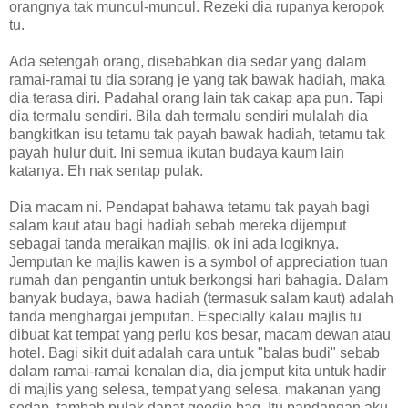
orangnya tak muncul-muncul. Rezeki dia rupanya keropok
tu.
Ada setengah orang, disebabkan dia sedar yang dalam
ramai-ramai tu dia sorang je yang tak bawak hadiah, maka
dia terasa diri. Padahal orang lain tak cakap apa pun. Tapi
dia termalu sendiri. Bila dah termalu sendiri mulalah dia
bangkitkan isu tetamu tak payah bawak hadiah, tetamu tak
payah hulur duit. Ini semua ikutan budaya kaum lain
katanya. Eh nak sentap pulak.
Dia macam ni. Pendapat bahawa tetamu tak payah bagi
salam kaut atau bagi hadiah sebab mereka dijemput
sebagai tanda meraikan majlis, ok ini ada logiknya.
Jemputan ke majlis kawen is a symbol of appreciation tuan
rumah dan pengantin untuk berkongsi hari bahagia. Dalam
banyak budaya, bawa hadiah (termasuk salam kaut) adalah
tanda menghargai jemputan. Especially kalau majlis tu
dibuat kat tempat yang perlu kos besar, macam dewan atau
hotel. Bagi sikit duit adalah cara untuk "balas budi" sebab
dalam ramai-ramai kenalan dia, dia jemput kita untuk hadir
di majlis yang selesa, tempat yang selesa, makanan yang
sedap, tambah pulak dapat goodie bag. Itu pandangan aku