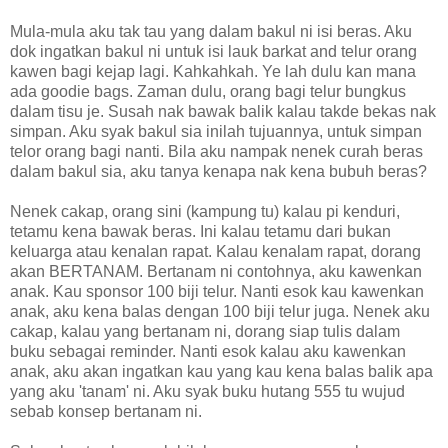
Mula-mula aku tak tau yang dalam bakul ni isi beras. Aku
dok ingatkan bakul ni untuk isi lauk barkat and telur orang
kawen bagi kejap lagi. Kahkahkah. Ye lah dulu kan mana
ada goodie bags. Zaman dulu, orang bagi telur bungkus
dalam tisu je. Susah nak bawak balik kalau takde bekas nak
simpan. Aku syak bakul sia inilah tujuannya, untuk simpan
telor orang bagi nanti. Bila aku nampak nenek curah beras
dalam bakul sia, aku tanya kenapa nak kena bubuh beras?
Nenek cakap, orang sini (kampung tu) kalau pi kenduri,
tetamu kena bawak beras. Ini kalau tetamu dari bukan
keluarga atau kenalan rapat. Kalau kenalam rapat, dorang
akan BERTANAM. Bertanam ni contohnya, aku kawenkan
anak. Kau sponsor 100 biji telur. Nanti esok kau kawenkan
anak, aku kena balas dengan 100 biji telur juga. Nenek aku
cakap, kalau yang bertanam ni, dorang siap tulis dalam
buku sebagai reminder. Nanti esok kalau aku kawenkan
anak, aku akan ingatkan kau yang kau kena balas balik apa
yang aku 'tanam' ni. Aku syak buku hutang 555 tu wujud
sebab konsep bertanam ni.