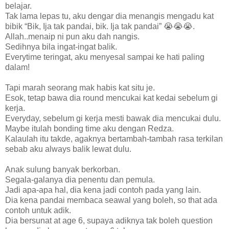
belajar.
Tak lama lepas tu, aku dengar dia menangis mengadu kat
bibik “Bik, Ija tak pandai, bik. Ija tak pandai” 😭😭😭.
Allah..menaip ni pun aku dah nangis.
Sedihnya bila ingat-ingat balik.
Everytime teringat, aku menyesal sampai ke hati paling
dalam!
Tapi marah seorang mak habis kat situ je.
Esok, tetap bawa dia round mencukai kat kedai sebelum gi
kerja.
Everyday, sebelum gi kerja mesti bawak dia mencukai dulu.
Maybe itulah bonding time aku dengan Redza.
Kalaulah itu takde, agaknya bertambah-tambah rasa terkilan
sebab aku always balik lewat dulu.
Anak sulung banyak berkorban.
Segala-galanya dia penentu dan pemula.
Jadi apa-apa hal, dia kena jadi contoh pada yang lain.
Dia kena pandai membaca seawal yang boleh, so that ada
contoh untuk adik.
Dia bersunat at age 6, supaya adiknya tak boleh question