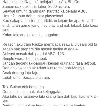
Nanti masuk Darjah 1 belajar balik Aa, Bb, Cc.
Zaman dak-dak lahir tahun 2000 ni, lain.
Seawal umur 4 tahun dah start tadika belajar ABC.
Umur 2 tahun dah hantar playschool.
Kau cakaplah sistem pendidikan kejam ke apa ke, at the
end, itulah game yang they play and nak taknak kita kena
ikut.
Kalau tak, anak akan ketinggalan.
Reason aku train Redza membaca seawal 3 years old tu
sebab nak prepare dia masuk tadika at age 4.
At least masuk dah pandai ABC, 123.
Simple words boleh sebut.
Jangan tercangak-bangak, kesian dia nanti rasa left out.
Dahlah kawasan aku duduk ni ramai non-Malays.
Anak dorang laju-laju.
Entah umur berapa dia train.
Tak. Bukan nak bersaing.
Cuma tak nak anak aku ketinggalan.
Aku tahu perasannya bila orang lain dah laju, kau terkial-
kial.
Padahal kau bukan bodoh, cuma kau start lambat.