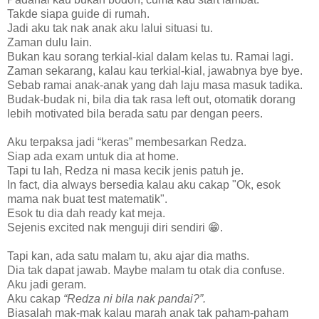
Takde siapa guide di rumah.
Jadi aku tak nak anak aku lalui situasi tu.
Zaman dulu lain.
Bukan kau sorang terkial-kial dalam kelas tu. Ramai lagi.
Zaman sekarang, kalau kau terkial-kial, jawabnya bye bye.
Sebab ramai anak-anak yang dah laju masa masuk tadika.
Budak-budak ni, bila dia tak rasa left out, otomatik dorang
lebih motivated bila berada satu par dengan peers.
Aku terpaksa jadi “keras” membesarkan Redza.
Siap ada exam untuk dia at home.
Tapi tu lah, Redza ni masa kecik jenis patuh je.
In fact, dia always bersedia kalau aku cakap "Ok, esok
mama nak buat test matematik".
Esok tu dia dah ready kat meja.
Sejenis excited nak menguji diri sendiri 😁.
Tapi kan, ada satu malam tu, aku ajar dia maths.
Dia tak dapat jawab. Maybe malam tu otak dia confuse.
Aku jadi geram.
Aku cakap
“Redza ni bila nak pandai?”.
Biasalah mak-mak kalau marah anak tak paham-paham