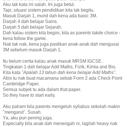
Aku tak kata ini salah. Ini juga betul.
Tapi, situasi sistem pendidikan kita tak begitu.
Masuk Darjah 1, murid dah kena ada basic 3M.
Darjah 4 dah belajar Sains.
Darjah 5 dah belajar Sejarah.
Dah kalau sistem kita begini, kita as parents takde choice -
kena follow the game.
Nak tak nak, kena juga pastikan anak-anak dah mengusai
3M sebelum masuk Darjah 1.
Itu belum cerita kalau anak masuk MRSM IGCSE.
Tingkatan 1 dah belajar Add Maths, Fizik, Kimia and Bio.
Kita kata
"Apalah 13 tahun dah kena belajar Add Maths".
Abis tu nak buat macamana sebab Form 2 ada Check Point
Cambridge Paper.
Semua subjek tu ada dalam that paper.
So they have to start early.
Aku paham bila parents mengeluh syllabus sekolah makin
"mengarut". Susah.
Ya, aku pun pening juga.
Especially bila anak dah menengah ni, lagilah heavy nak