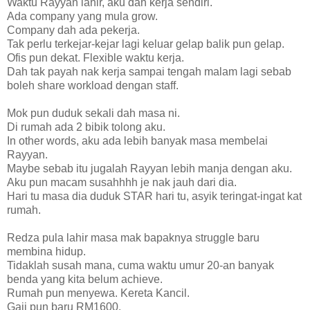
Waktu Rayyan lahir, aku dah kerja sendiri.
Ada company yang mula grow.
Company dah ada pekerja.
Tak perlu terkejar-kejar lagi keluar gelap balik pun gelap.
Ofis pun dekat. Flexible waktu kerja.
Dah tak payah nak kerja sampai tengah malam lagi sebab
boleh share workload dengan staff.
Mok pun duduk sekali dah masa ni.
Di rumah ada 2 bibik tolong aku.
In other words, aku ada lebih banyak masa membelai
Rayyan.
Maybe sebab itu jugalah Rayyan lebih manja dengan aku.
Aku pun macam susahhhh je nak jauh dari dia.
Hari tu masa dia duduk STAR hari tu, asyik teringat-ingat kat
rumah.
Redza pula lahir masa mak bapaknya struggle baru
membina hidup.
Tidaklah susah mana, cuma waktu umur 20-an banyak
benda yang kita belum achieve.
Rumah pun menyewa. Kereta Kancil.
Gaji pun baru RM1600.