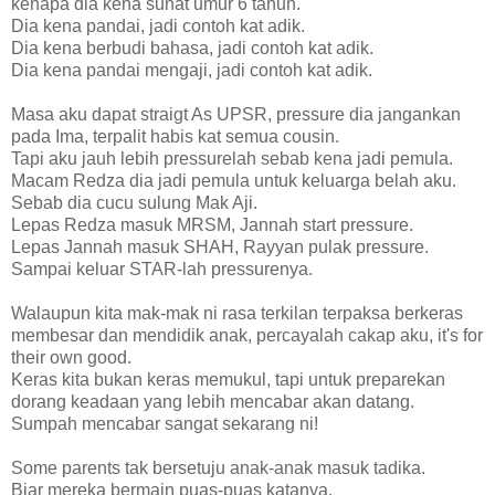
kenapa dia kena sunat umur 6 tahun.
Dia kena pandai, jadi contoh kat adik.
Dia kena berbudi bahasa, jadi contoh kat adik.
Dia kena pandai mengaji, jadi contoh kat adik.
Masa aku dapat straigt As UPSR, pressure dia jangankan
pada Ima, terpalit habis kat semua cousin.
Tapi aku jauh lebih pressurelah sebab kena jadi pemula.
Macam Redza dia jadi pemula untuk keluarga belah aku.
Sebab dia cucu sulung Mak Aji.
Lepas Redza masuk MRSM, Jannah start pressure.
Lepas Jannah masuk SHAH, Rayyan pulak pressure.
Sampai keluar STAR-lah pressurenya.
Walaupun kita mak-mak ni rasa terkilan terpaksa berkeras
membesar dan mendidik anak, percayalah cakap aku, it's for
their own good.
Keras kita bukan keras memukul, tapi untuk preparekan
dorang keadaan yang lebih mencabar akan datang.
Sumpah mencabar sangat sekarang ni!
Some parents tak bersetuju anak-anak masuk tadika.
Biar mereka bermain puas-puas katanya.