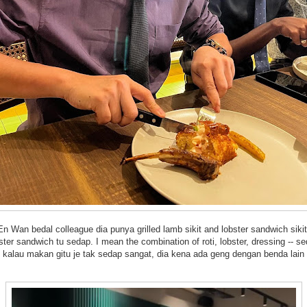
En Wan bedal colleague dia punya grilled lamb sikit and lobster sandwich sikit
ter sandwich tu sedap. I mean the combination of roti, lobster, dressing -- s
i kalau makan gitu je tak sedap sangat, dia kena ada geng dengan benda lain 