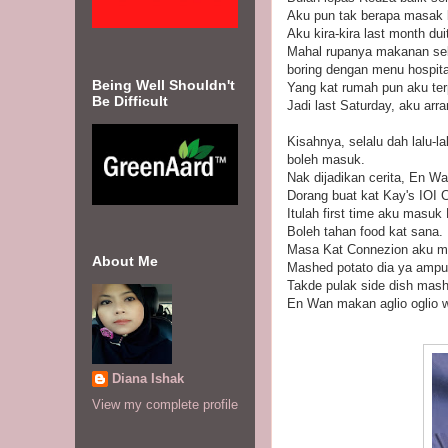
Aku pun tak berapa masak 
Aku kira-kira last month du
Mahal rupanya makanan seka
boring dengan menu hospita
Being Well Shouldn't
Yang kat rumah pun aku te
Be Difficult
Jadi last Saturday, aku arr
Kisahnya, selalu dah lalu-l
boleh masuk.
Nak dijadikan cerita, En Wa
Dorang buat kat Kay's IOI 
Itulah first time aku masuk
Boleh tahan food kat sana.
Masa Kat Connezion aku ma
About Me
Mashed potato dia ya amp
Takde pulak side dish mashe
En Wan makan aglio oglio w
Diana Ishak
View my complete profile