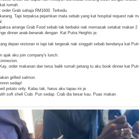
kat rumah.
it order Grab sahaja RM1600. Terkedu.
rang. Tapi terpaksa pejamkan mata sebab yang kat hospital request nak ma
l.
rpaksa arrange Grab Food sebab tak berbaloi nak memasak setakat makan 2 
ange dinner anak-beranak dengan Kat Putra Heights je.
alang depan restoran ni tapi tak tergerak nak singgah sebab bendanya kat Putra
n ajak aku join company's lunch.
Connezion.
 Kay, order makanan dan terus balik rumah petang tu aku book dinner kat Putr
kan grilled salmon.
unnnn sedap!
d potato only. Kalau tak, harus aku tapau ini je.
ith soft shell Crab. Pun sedap. Crab dia besar kau. Puas makan.