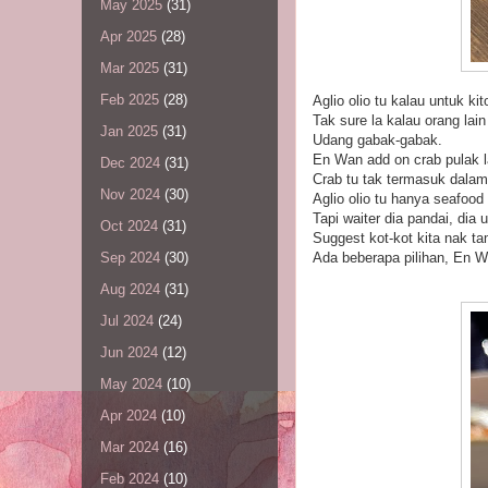
May 2025
(31)
Apr 2025
(28)
Mar 2025
(31)
Feb 2025
(28)
Aglio olio tu kalau untuk k
Tak sure la kalau orang lain
Jan 2025
(31)
Udang gabak-gabak.
En Wan add on crab pulak l
Dec 2024
(31)
Crab tu tak termasuk dalam
Nov 2024
(30)
Aglio olio tu hanya seafood
Tapi waiter dia pandai, dia u
Oct 2024
(31)
Suggest kot-kot kita nak ta
Ada beberapa pilihan, En W
Sep 2024
(30)
Aug 2024
(31)
Jul 2024
(24)
Jun 2024
(12)
May 2024
(10)
Apr 2024
(10)
Mar 2024
(16)
Feb 2024
(10)