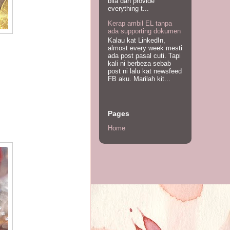
bila dah provide
everything t...
Kerap ambil EL tanpa
ada supporting dokumen
Kalau kat LinkedIn,
almost every week mesti
ada post pasal cuti. Tapi
kali ni berbeza sebab
post ni lalu kat newsfeed
FB aku. Marilah kit...
Pages
Home