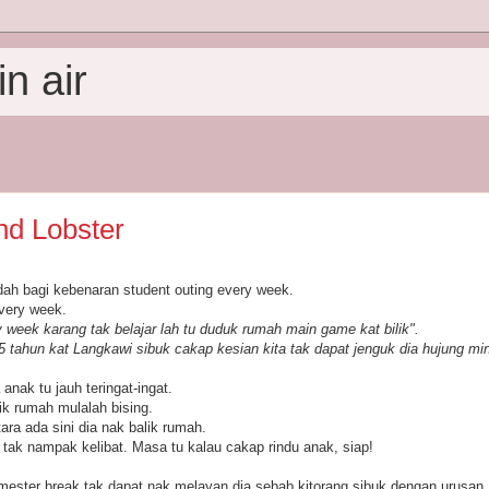
n air
nd Lobster
h bagi kebenaran student outing every week.
every week.
y week karang tak belajar lah tu duduk rumah main game kat bilik".
5 tahun kat Langkawi sibuk cakap kesian kita tak dapat jenguk dia hujung 
 anak tu jauh teringat-ingat.
lik rumah mulalah bising.
ra ada sini dia nak balik rumah.
 tak nampak kelibat. Masa tu kalau cakap rindu anak, siap!
mester break tak dapat nak melayan dia sebab kitorang sibuk dengan urusan 