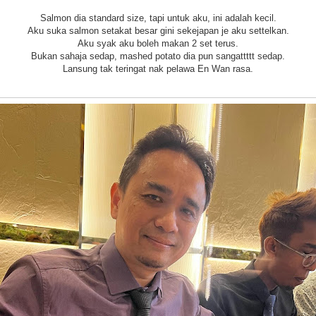
Salmon dia standard size, tapi untuk aku, ini adalah kecil.
Aku suka salmon setakat besar gini sekejapan je aku settelkan.
Aku syak aku boleh makan 2 set terus.
Bukan sahaja sedap, mashed potato dia pun sangattttt sedap.
Lansung tak teringat nak pelawa En Wan rasa.