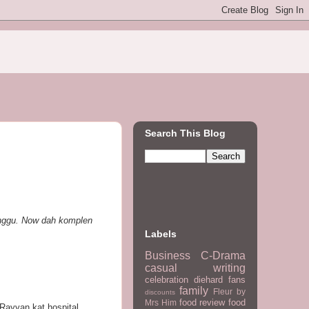
Search This Blog
minggu. Now dah komplen
Labels
Business
C-Drama
casual writing
celebration
diehard fans
family
Fleur by
discounts
food review
food
Mrs Him
Rayyan kat hospital.