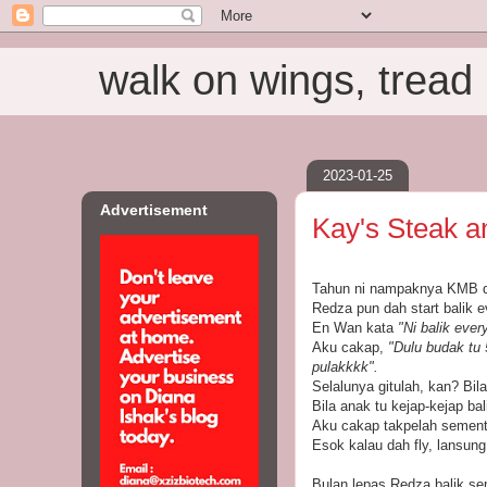
walk on wings, tread i
2023-01-25
Advertisement
Kay's Steak a
Tahun ni nampaknya KMB da
Redza pun dah start balik 
En Wan kata
"Ni balik ever
Aku cakap,
"Dulu budak tu 
pulakkkk".
Selalunya gitulah, kan? Bila
Bila anak tu kejap-kejap ba
Aku cakap takpelah sementa
Esok kalau dah fly, lansung
Bulan lepas Redza balik se