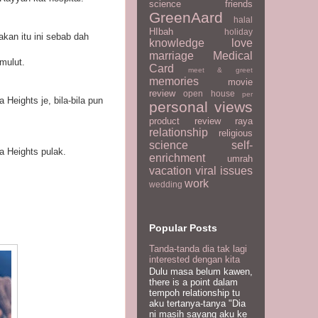
science
friends
GreenAard
halal
HIbah
holiday
kan itu ini sebab dah
knowledge
love
marriage
Medical
mulut.
Card
meet & greet
memories
movie
review
open house
per
 Heights je, bila-bila pun
personal views
product review
raya
relationship
religious
science
self-
a Heights pulak.
enrichment
umrah
vacation
viral issues
work
wedding
Popular Posts
Tanda-tanda dia tak lagi
interested dengan kita
Dulu masa belum kawen,
there is a point dalam
tempoh relationship tu
aku tertanya-tanya "Dia
ni masih sayang aku ke