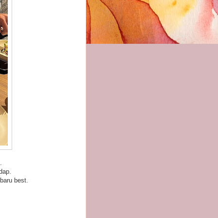
.
edap.
baru best.