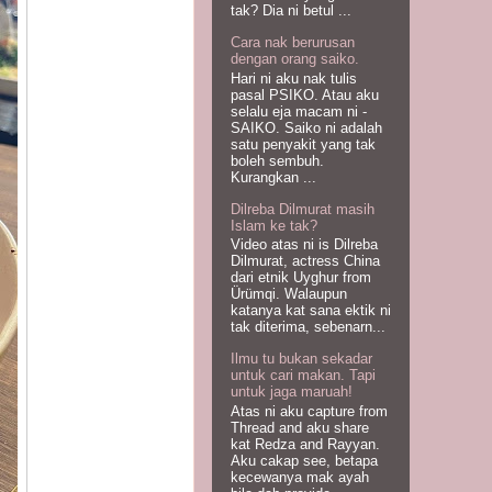
tak? Dia ni betul ...
Cara nak berurusan
dengan orang saiko.
Hari ni aku nak tulis
pasal PSIKO. Atau aku
selalu eja macam ni -
SAIKO. Saiko ni adalah
satu penyakit yang tak
boleh sembuh.
Kurangkan ...
Dilreba Dilmurat masih
Islam ke tak?
Video atas ni is Dilreba
Dilmurat, actress China
dari etnik Uyghur from
Ürümqi. Walaupun
katanya kat sana ektik ni
tak diterima, sebenarn...
Ilmu tu bukan sekadar
untuk cari makan. Tapi
untuk jaga maruah!
Atas ni aku capture from
Thread and aku share
kat Redza and Rayyan.
Aku cakap see, betapa
kecewanya mak ayah