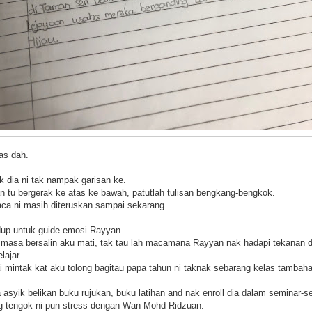
as dah.
k dia ni tak nampak garisan ke.
 tu bergerak ke atas ke bawah, patutlah tulisan bengkang-bengkok.
ca ni masih diteruskan sampai sekarang.
dup untuk guide emosi Rayyan.
u masa bersalin aku mati, tak tau lah macamana Rayyan nak hadapi tekanan d
lajar.
i mintak kat aku tolong bagitau papa tahun ni taknak sebarang kelas tamba
asyik belikan buku rujukan, buku latihan and nak enroll dia dalam seminar-s
 tengok ni pun stress dengan Wan Mohd Ridzuan.