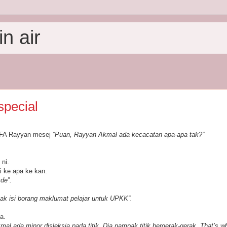
n air
special
AFA Rayyan mesej
“Puan, Rayyan Akmal ada kecacatan apa-apa tak?”
ni.
i ke apa ke kan.
kde”.
ak isi borang maklumat pelajar untuk UPKK”.
a.
al ada minor disleksia pada titik. Dia nampak titik bergerak-gerak. That’s 