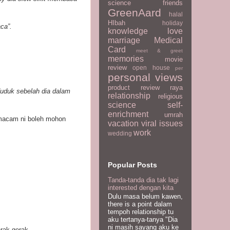
science
friends
GreenAard
halal
HIbah
holiday
ca”.
knowledge
love
marriage
Medical
Card
meet & greet
memories
movie
review
open house
per
personal views
product review
raya
uduk sebelah dia dalam
relationship
religious
science
self-
enrichment
umrah
 macam ni boleh mohon
vacation
viral issues
work
wedding
Popular Posts
Tanda-tanda dia tak lagi
interested dengan kita
Dulu masa belum kawen,
there is a point dalam
tempoh relationship tu
aku tertanya-tanya "Dia
ni masih sayang aku ke
rak-gerak.