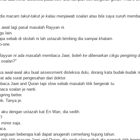
dia macam takut-takut je kalau menjawab soalan atau bila saya suruh memba
i awal lagi pasal masalah Rayyan ni.
u lain.
upa sebab di skolah ni lah ustazah bimbing dia sampai khatam.
o-one.
yyan ni ada masalah membaca Jawi, boleh ke dibenarkan cikgu pengiring d
 soalan?”
asa awal-awal aku buat assessment disleksia dulu, dorang kata budak-budak
at ada surat pengesahan dari doktor.
aca Jawi and Quran tapi slow sebab masalah titik bergerak tu.
ca soalan je nanti.
iring better.
ob. Tanya je.
on aku dengan ustazah kat En Wan, dia sedih.
h?
minor saja.
aca.
bangsaan beberapa kali dapat anugerah cemerlang hujung tahun.
titik-titik macam Jawi and Quran, dia agak slow sebab dia nampak titik berge