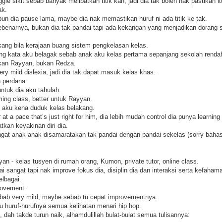
ggle sikit sebab banyak melibatkan titik kan, jadi dia tak boleh nak pastikan it
ak.
pun dia pause lama, maybe dia nak memastikan huruf ni ada titik ke tak.
sebenarnya, bukan dia tak pandai tapi ada kekangan yang menjadikan dorang 
kang bila kerajaan buang sistem pengkelasan kelas.
rang kata aku belagak sebab anak aku kelas pertama sepanjang sekolah renda
kan Rayyan, bukan Redza.
ry mild dislexia, jadi dia tak dapat masuk kelas khas.
n perdana.
tuk dia aku tahulah.
ming class, better untuk Rayyan.
k aku kena duduk kelas belakang.
r at a pace that’s just right for him, dia lebih mudah control dia punya learning
kan keyakinan diri dia.
gat anak-anak disamaratakan tak pandai dengan pandai sekelas (sorry bahas
an - kelas tusyen di rumah orang, Kumon, private tutor, online class.
i sangat tapi nak improve fokus dia, disiplin dia dan interaksi serta kefaha
elbagai.
rovement.
sebab very mild, maybe sebab tu cepat improvementnya.
u huruf-hurufnya semua kelihatan menari hip hop.
, dah takde turun naik, alhamdulillah bulat-bulat semua tulisannya: