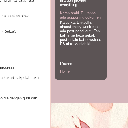
u huruf "ta" atau "tsa"
bila dah provide
everything t...
Kerap ambil EL tanpa
seakan-akan slow.
ada supporting dokumen
Kalau kat LinkedIn,
almost every week mesti
ada post pasal cuti. Tapi
h (Redza).
kali ni berbeza sebab
post ni lalu kat newsfeed
FB aku. Marilah kit...
Pages
 progress.
Home
a kasar), takpelah, aku
man dia dengan guru dan