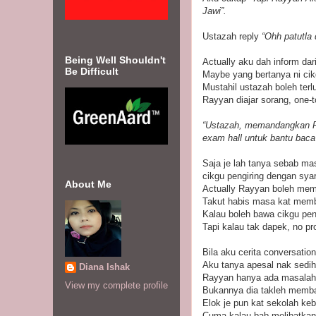
Jawi”.
Ustazah reply
“Ohh patutla 
Being Well Shouldn't
Actually aku dah inform dar
Be Difficult
Maybe yang bertanya ni cikg
Mustahil ustazah boleh terl
Rayyan diajar sorang, one-t
“Ustazah, memandangkan Ra
exam hall untuk bantu baca
Saja je lah tanya sebab m
cikgu pengiring dengan syar
About Me
Actually Rayyan boleh memb
Takut habis masa kat memba
Kalau boleh bawa cikgu peng
Tapi kalau tak dapek, no pr
Bila aku cerita conversati
Aku tanya apesal nak sedi
Diana Ishak
Rayyan hanya ada masalah 
View my complete profile
Bukannya dia takleh memb
Elok je pun kat sekolah ke
Cuma kalau bab melibatkan 