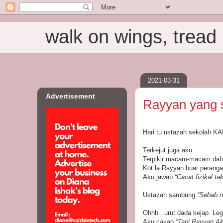
walk on wings, tread i
2021-03-31
Advertisement
Rayyan yang 
Hari tu ustazah sekolah K
Terkejut juga aku.
Terpikir macam-macam dah 
Kot la Rayyan buat peranga
Aku jawab
“Cacat fizikal ta
Ustazah sambung
“Sebab n
Ohhh...urut dada kejap. Leg
Aku cakap
“Tapi Rayyan Akm