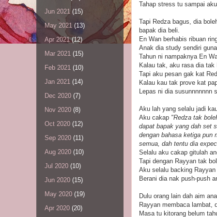
Tahap stress tu sampai aku
Jun 2021
(15)
Tapi Redza bagus, dia boleh
May 2021
(13)
bapak dia beli.
En Wan berhabis ribuan ri
Apr 2021
(12)
Anak dia study sendiri guna 
Mar 2021
(15)
Tahun ni nampaknya En Wan 
Kalau tak, aku rasa dia tak 
Feb 2021
(10)
Tapi aku pesan gak kat Red
Jan 2021
(14)
Kalau kau tak prove kat pap
Lepas ni dia susunnnnnnn se
Dec 2020
(7)
Aku lah yang selalu jadi ka
Nov 2020
(8)
Aku cakap
"Redza tak bole
Oct 2020
(12)
dapat bapak yang dah set st
dengan bahasa ketiga pun mas
Sep 2020
(11)
semua, dah tentu dia expec
Aug 2020
(10)
Selalu aku cakap gitulah 
Tapi dengan Rayyan tak bole
Jul 2020
(10)
Aku selalu backing Rayyan
Berani dia nak push-push a
Jun 2020
(15)
May 2020
(19)
Dulu orang lain dah aim an
Rayyan membaca lambat, d
Apr 2020
(20)
Masa tu kitorang belum tahu