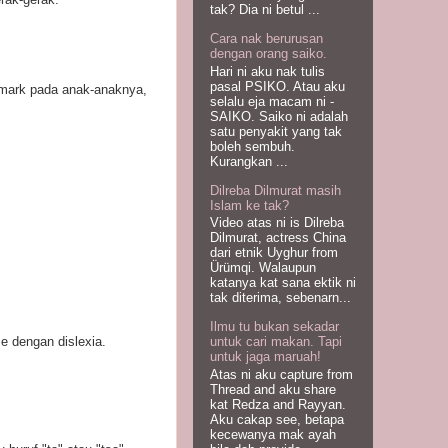
tak? Dia ni betul ...
Cara nak berurusan
dengan orang saiko.
Hari ni aku nak tulis
pasal PSIKO. Atau aku
chmark pada anak-anaknya,
selalu eja macam ni -
SAIKO. Saiko ni adalah
satu penyakit yang tak
boleh sembuh.
Kurangkan ...
Dilreba Dilmurat masih
Islam ke tak?
Video atas ni is Dilreba
Dilmurat, actress China
dari etnik Uyghur from
Ürümqi. Walaupun
katanya kat sana ektik ni
tak diterima, sebenarn...
Ilmu tu bukan sekadar
e dengan dislexia.
untuk cari makan. Tapi
untuk jaga maruah!
Atas ni aku capture from
Thread and aku share
kat Redza and Rayyan.
Aku cakap see, betapa
kecewanya mak ayah