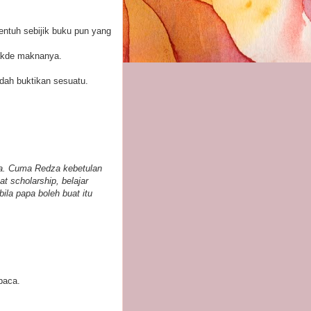
entuh sebijik buku pun yang
Takde maknanya.
 dah buktikan sesuatu.
ia. Cuma Redza kebetulan
t scholarship, belajar
bila papa boleh buat itu
baca.