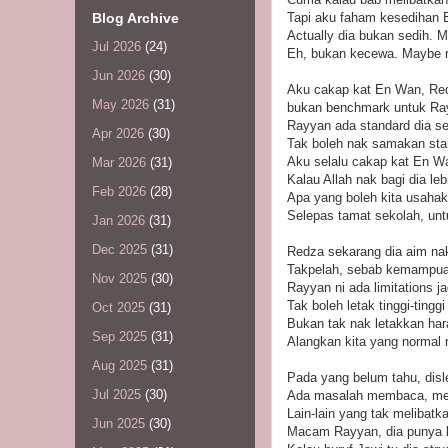
Blog Archive
Tapi aku faham kesedihan 
Actually dia bukan sedih. 
Jul 2026
(24)
Eh, bukan kecewa. Maybe 
Jun 2026
(30)
Aku cakap kat En Wan, Redz
May 2026
(31)
bukan benchmark untuk Ra
Rayyan ada standard dia sen
Apr 2026
(30)
Tak boleh nak samakan st
Aku selalu cakap kat En Wan
Mar 2026
(31)
Kalau Allah nak bagi dia leb
Feb 2026
(28)
Apa yang boleh kita usaha
Selepas tamat sekolah, untuk
Jan 2026
(31)
Dec 2025
(31)
Redza sekarang dia aim nak
Takpelah, sebab kemampua
Nov 2025
(30)
Rayyan ni ada limitations ja
Tak boleh letak tinggi-tinggi
Oct 2025
(31)
Bukan tak nak letakkan har
Sep 2025
(31)
Alangkan kita yang normal 
Aug 2025
(31)
Pada yang belum tahu, disl
Jul 2025
(30)
Ada masalah membaca, men
Lain-lain yang tak melibatka
Jun 2025
(30)
Macam Rayyan, dia punya lim