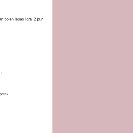
n boleh lepas Iqra’ 2 pun
n.
gerak.