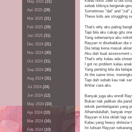
Kalau huruf Jawi tu dia stru
May 2025
(31)
sebab titiknya bergerak-ger
Apr 2025
(28)
Sometimes "dal" and "zal" 
These kids are struggling 
Mar 2025
(31)
That's why aku paling bang
Feb 2025
(28)
Tapi bila aku cakap gitu o
Jan 2025
(31)
Yang sebenarnya aku mikir
Rayyan ni disebabkan dia ve
Dec 2024
(31)
Dia tetap kena masuk alira
Nov 2024
(30)
Aku dah buat assessment un
That's why kalau ada strea
Oct 2024
(31)
I got no problem kalau ana
Yang penting bila dia belaja
Sep 2024
(30)
At the same time, meningkat
Aug 2024
(31)
Tapi dah sebab kau nak san
ikhtiar cara aku.
Jul 2024
(24)
Jun 2024
(12)
Banyak juga aku enroll Rayy
Bukan nak jadikan dia panda
May 2024
(10)
teknik pembelajaran yang p
Alhamdulullah, banyak imp
Apr 2024
(10)
Rayyan ni kira oklah lagi 
Mar 2024
(16)
Kalau yang heavy dislexia t
Ini tulisan Rayyan sekarang
Feb 2024
(10)