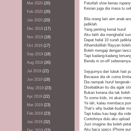
Patutlah slow benau rupany
Mar 2020
(20)
Kesian juga dia masa tu se
Feb 2020
(20)
Bila orang lain aim anak-a
Jan 2020
(20)
jadiklah.
Dec 2019
(17)
Yang penting kenal huruf.
Aku latih dia menghafal sur
Nov 2019
(18)
Dapat hafal 10 surah jadikla
Alhamdulillah Rayyan boleh
Oct 2019
(17)
Boleh mengaji dengan lanca
Sep 2019
(18)
Tapi kadang-kadang tersangk
Benda ni on-off sebenarnya
Aug 2019
(20)
Jul 2019
(22)
Sejujurnya dari lubuk hati
Because dia ok cuma limita
Jun 2019
(18)
Dia nampak huruf bergerak-
Disebabkan itu dia agak slo
May 2019
(23)
Bukan kerana dia tak boleh
Apr 2019
(22)
To some kids, ini akan men
Ye lah, kalau membaca pun p
Mar 2019
(23)
That’s why budak-budak m
Feb 2019
(23)
Tapi kalau kau bagi dia vid
Contohnya dulu aku upload 
Jan 2019
(32)
Just imagine dia boleh peta
Aku baca specs iPhone pun
Dec 2018
(23)