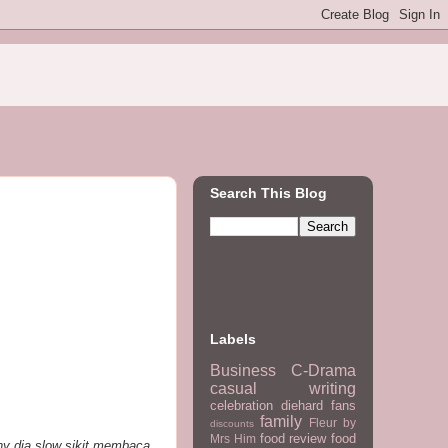
Search This Blog
Labels
Business
C-Drama
casual writing
celebration
diehard fans
family
Fleur by
discounts
food review
food
Mrs Him
why dia slow sikit membaca