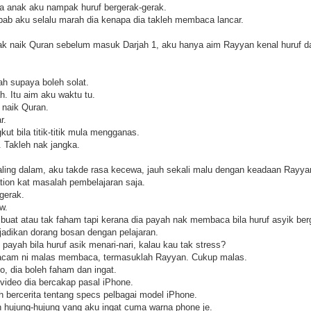
a anak aku nampak huruf bergerak-gerak.
bab aku selalu marah dia kenapa dia takleh membaca lancar.
nak naik Quran sebelum masuk Darjah 1, aku hanya aim Rayyan kenal huruf da
ah supaya boleh solat.
h. Itu aim aku waktu tu.
 naik Quran.
r.
ut bila titik-titik mula mengganas.
. Takleh nak jangka.
 paling dalam, aku takde rasa kecewa, jauh sekali malu dengan keadaan Rayya
tion kat masalah pembelajaran saja.
gerak.
w.
 buat atau tak faham tapi kerana dia payah nak membaca bila huruf asyik ber
jadikan dorang bosan dengan pelajaran.
ayah bila huruf asik menari-nari, kalau kau tak stress?
acam ni malas membaca, termasuklah Rayyan. Cukup malas.
eo, dia boleh faham dan ingat.
video dia bercakap pasal iPhone.
h bercerita tentang specs pelbagai model iPhone.
 hujung-hujung yang aku ingat cuma warna phone je.