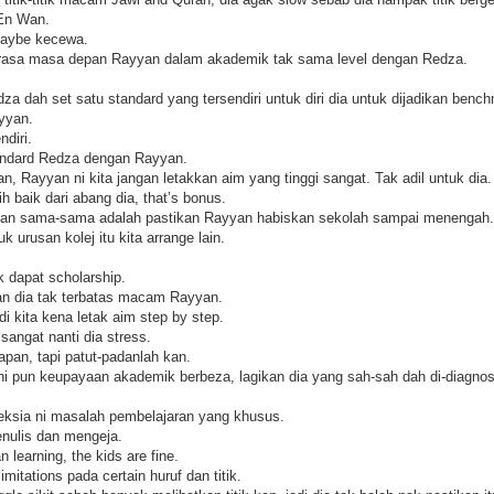
En Wan.
Maybe kecewa.
rasa masa depan Rayyan dalam akademik tak sama level dengan Redza.
a dah set satu standard yang tersendiri untuk diri dia untuk dijadikan ben
yyan.
diri.
andard Redza dengan Rayyan.
, Rayyan ni kita jangan letakkan aim yang tinggi sangat. Tak adil untuk dia.
ih baik dari abang dia, that’s bonus.
kan sama-sama adalah pastikan Rayyan habiskan sekolah sampai menengah.
 urusan kolej itu kita arrange lain.
 dapat scholarship.
n dia tak terbatas macam Rayyan.
di kita kena letak aim step by step.
 sangat nanti dia stress.
apan, tapi patut-padanlah kan.
ni pun keupayaan akademik berbeza, lagikan dia yang sah-sah dah di-diagnos
eksia ni masalah pembelajaran yang khusus.
ulis dan mengeja.
n learning, the kids are fine.
itations pada certain huruf dan titik.