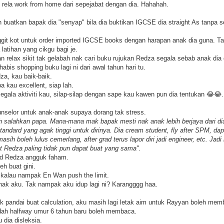
 rela work from home dari sepejabat dengan dia. Hahahah.
 buatkan bapak dia "senyap" bila dia buktikan IGCSE dia straight As tanpa s
nggit kot untuk order imported IGCSE books dengan harapan anak dia guna. 
latihan yang cikgu bagi je.
relax sikit tak gelabah nak cari buku rujukan Redza segala sebab anak dia
habis shopping buku lagi ni dari awal tahun hari tu.
za, kau baik-baik.
a kau excellent, siap lah.
gala aktiviti kau, silap-silap dengan sape kau kawen pun dia tentukan 😂😂.
unselor untuk anak-anak supaya dorang tak stress.
h salahkan papa. Mana-mana mak bapak mesti nak anak lebih berjaya dari d
andard yang agak tinggi untuk dirinya. Dia cream student, fly after SPM, dapa
ih boleh lulus cemerlang, after grad terus lapor diri jadi engineer, etc. Jadi 
t Redza paling tidak pun dapat buat yang sama".
and Redza angguk faham.
h buat gini.
 kalau nampak En Wan push the limit.
nak aku. Tak nampak aku idup lagi ni? Karangggg haa.
ak pandai buat calculation, aku masih lagi letak aim untuk Rayyan boleh mem
ah halfway umur 6 tahun baru boleh membaca.
 dia disleksia.