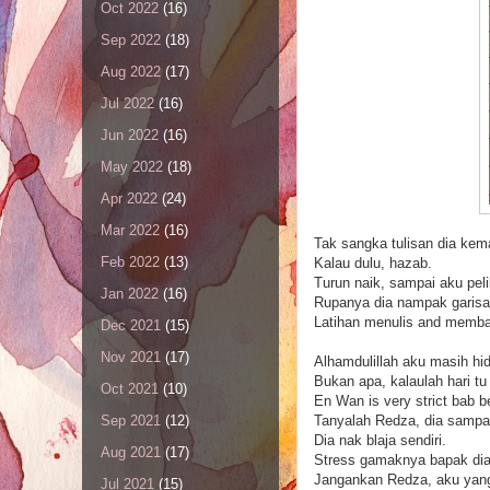
Oct 2022
(16)
Sep 2022
(18)
Aug 2022
(17)
Jul 2022
(16)
Jun 2022
(16)
May 2022
(18)
Apr 2022
(24)
Mar 2022
(16)
Tak sangka tulisan dia kem
Feb 2022
(13)
Kalau dulu, hazab.
Turun naik, sampai aku peli
Jan 2022
(16)
Rupanya dia nampak garisan
Latihan menulis and memba
Dec 2021
(15)
Nov 2021
(17)
Alhamdulillah aku masih hi
Bukan apa, kalaulah hari t
Oct 2021
(10)
En Wan is very strict bab be
Tanyalah Redza, dia sampa
Sep 2021
(12)
Dia nak blaja sendiri.
Aug 2021
(17)
Stress gamaknya bapak dia 
Jangankan Redza, aku yang
Jul 2021
(15)