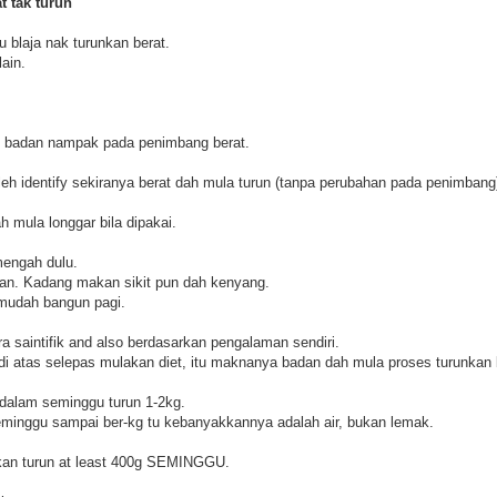
t tak turun"
u blaja nak turunkan berat.
ain.
 badan nampak pada penimbang berat.
leh identify sekiranya berat dah mula turun (tanpa perubahan pada penimbang
h mula longgar bila dipakai.
mengah dulu.
n. Kadang makan sikit pun dah kenyang.
 mudah bangun pagi.
ara saintifik and also berdasarkan pengalaman sendiri.
 di atas selepas mulakan diet, itu maknanya badan dah mula proses turunkan 
dalam seminggu turun 1-2kg.
seminggu sampai ber-kg tu kebanyakkannya adalah air, bukan lemak.
kan turun at least 400g SEMINGGU.