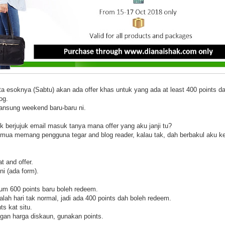
ta esoknya (Sabtu) akan ada offer khas untuk yang ada at least 400 points d
og.
 lansung weekend baru-baru ni.
berjujuk email masuk tanya mana offer yang aku janji tu?
emua memang pengguna tegar and blog reader, kalau tak, dah berbakul aku 
t and offer.
ni (ada form).
mum 600 points baru boleh redeem.
lah hari tak normal, jadi ada 400 points dah boleh redeem.
s kat situ.
ngan harga diskaun, gunakan points.