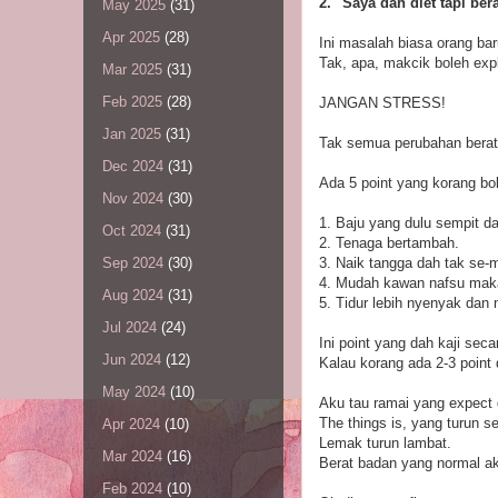
2. "Saya dah diet tapi bera
May 2025
(31)
Apr 2025
(28)
Ini masalah biasa orang bar
Tak, apa, makcik boleh expl
Mar 2025
(31)
Feb 2025
(28)
JANGAN STRESS!
Jan 2025
(31)
Tak semua perubahan berat
Dec 2024
(31)
Ada 5 point yang korang bo
Nov 2024
(30)
1. Baju yang dulu sempit da
Oct 2024
(31)
2. Tenaga bertambah.
3. Naik tangga dah tak se-
Sep 2024
(30)
4. Mudah kawan nafsu maka
Aug 2024
(31)
5. Tidur lebih nyenyak dan
Jul 2024
(24)
Ini point yang dah kaji sec
Jun 2024
(12)
Kalau korang ada 2-3 point
May 2024
(10)
Aku tau ramai yang expect 
The things is, yang turun 
Apr 2024
(10)
Lemak turun lambat.
Mar 2024
(16)
Berat badan yang normal a
Feb 2024
(10)