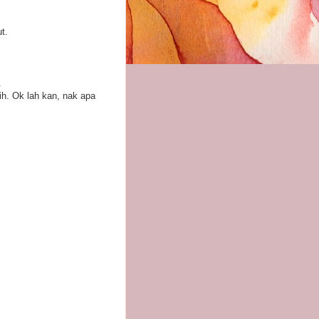
t.
.
ih. Ok lah kan, nak apa