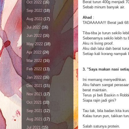
Berat turun 400g menjadi 7
Oct 2022
(16)
Sebab minum banyak air.
Sep 2022
(18)
Ahad
:
Aug 2022
(17)
TADAAAAA!!! Berat jadi 68
Jul 2022
(16)
Tiba-tiba je turun sekilo l
Jun 2022
(16)
Sebenarnya sekilo lebih tu
Aku ni living proof.
May 2022
(18)
Aku dah lalui dah berat tur
Apr 2022
(24)
Setiap kali korang nampak b
Mar 2022
(16)
Feb 2022
(13)
3. "Saya makan nasi setia
Jan 2022
(16)
Ini memang menyedihkan.
Aku faham sangat perasaann
Dec 2021
(15)
berat maintain.
Nov 2021
(17)
Terus pi beli Baskin n Robb
Siapa rajin jadi gini?
Oct 2021
(10)
Tau tak, bila badan kita kur
Sep 2021
(12)
Kalau turun pun, takkan tur
Aug 2021
(17)
Salah satunya protein.
Jul 2021
(15)