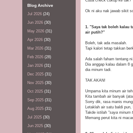
Cuba check cukup ke tak?
Blog Archive
Ok ni aku nak jawab sikit s
Jul 2026
(24)
Jun 2026
(30)
1. "Saya tak boleh kalau 
May 2026
(31)
air putih?"
Apr 2026
(30)
Boleh, tak ada masalah.
Tapi kalori tetap takkan ber
Mar 2026
(31)
Feb 2026
(28)
Ada salah faham tentang ni
Dia anggap kalau dalam 8 ge
Jan 2026
(31)
dia minum tadi.
Dec 2025
(31)
TAK AKAN!
Nov 2025
(30)
Umpama kita minum air teh
Oct 2025
(31)
Kita tambah air banyak (at
Sep 2025
(31)
Sorry dik, rasa manis mungk
Letaklah air satu baldi pun
Aug 2025
(31)
Takde istilah
"saya minum te
Jul 2025
(30)
Memang perut kita ni macam
Jun 2025
(30)