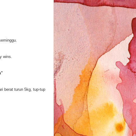
 seminggu.
y wins.
n"
 berat turun 5kg, tup-tup