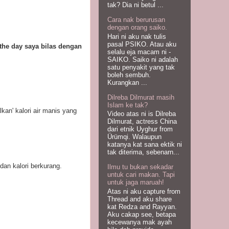
tak? Dia ni betul ...
Cara nak berurusan
dengan orang saiko.
Hari ni aku nak tulis
pasal PSIKO. Atau aku
 the day saya bilas dengan
selalu eja macam ni -
SAIKO. Saiko ni adalah
satu penyakit yang tak
boleh sembuh.
Kurangkan ...
Dilreba Dilmurat masih
Islam ke tak?
kan' kalori air manis yang
Video atas ni is Dilreba
Dilmurat, actress China
dari etnik Uyghur from
Ürümqi. Walaupun
katanya kat sana ektik ni
tak diterima, sebenarn...
dan kalori berkurang.
Ilmu tu bukan sekadar
untuk cari makan. Tapi
untuk jaga maruah!
Atas ni aku capture from
Thread and aku share
kat Redza and Rayyan.
Aku cakap see, betapa
kecewanya mak ayah