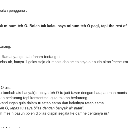
oalan pengguna :
tak minum teh O. Boleh tak kalau saya minum teh O pagi, tapi the rest of
kurang.
. Ramai yang salah faham tentang ni.
las air, hanya 1 gelas saja air manis dan selebihnya air putih akan 'meneutral
 O ais.
au tambah ais banyak) supaya teh O tu jadi tawar dengan harapan rasa manis 
in berkurang tapi konsentrasi gula takkan berkurang.
, kandungan gula dalam tu tetap sama dan kalorinya tetap sama.
h O, lepas tu saya bilas dengan banyak air putih".
 mesin basuh boleh dibilas dispin segala ke camne ceritanya ni?