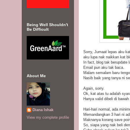
Being Well Shouldn't
Be Difficult
Sorry, Jumaat lepas aku ka
aku lupa nak naikkan kat bl
In fact, blog tak berupdate
Email pun aku tak baca.
Malam semalam baru tengok 
About Me
Nasib baik yang tanya ni s
Again, sorry.
Ok, kat atas tu adalah syara
Hanya valid dibeli di bawah 
Hari-hari normal, ada mini
Diana Ishak
Memandangkan 3 hari ni ada
View my complete profile
Maknanya korang save point
So, siapa yang nak beli de