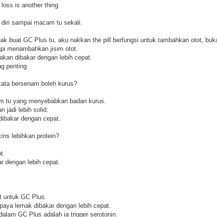
 loss is another thing.
 diri sampai macam tu sekali.
k buat GC Plus tu, aku nakkan the pill berfungsi untuk tambahkan otot, buka
api menambahkan jisim otot.
akan dibakar dengan lebih cepat.
g penting.
kata bersenam boleh kurus?
m tu yang menyebabkan badan kurus.
n jadi lebih solid.
 dibakar dengan cepat.
ins lebihkan protein?
t.
ar dengan lebih cepat.
t untuk GC Plus.
aya lemak dibakar dengan lebih cepat.
alam GC Plus adalah ia trigger serotonin.