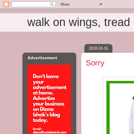
walk on wings, tread i
2018-10-15
Advertisement
Sorry