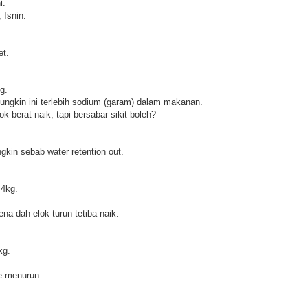
i.
, Isnin.
et.
g.
ngkin ini terlebih sodium (garam) dalam makanan.
 berat naik, tapi bersabar sikit boleh?
gkin sebab water retention out.
.4kg.
kena dah elok turun tetiba naik.
kg.
me menurun.