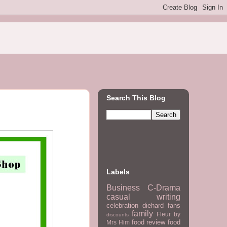
Search This Blog
Labels
Business
C-Drama
casual writing
celebration
diehard fans
family
Fleur by
discounts
food review
food
Mrs Him