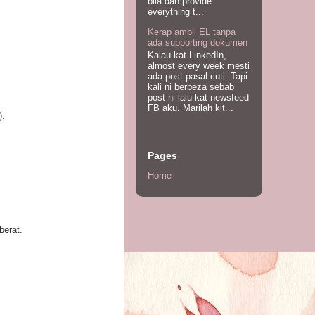
bila dah provide
everything t...
Kerap ambil EL tanpa
ada supporting dokumen
Kalau kat LinkedIn,
almost every week mesti
ada post pasal cuti. Tapi
kali ni berbeza sebab
post ni lalu kat newsfeed
FB aku. Marilah kit...
).
Pages
Home
berat.