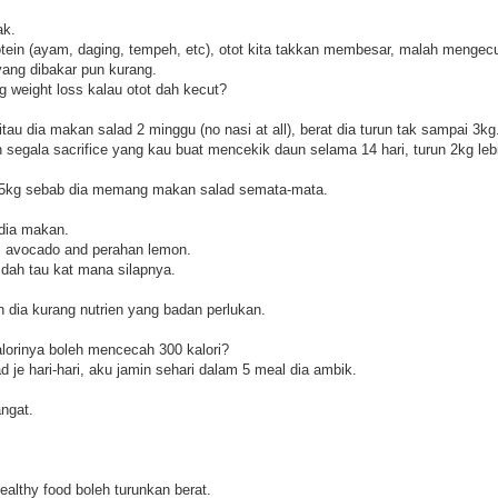
ak.
otein (ayam, daging, tempeh, etc), otot kita takkan membesar, malah mengecu
yang dibakar pun kurang.
g weight loss kalau otot dah kecut?
itau dia makan salad 2 minggu (no nasi at all), berat dia turun tak sampai 3kg
 segala sacrifice yang kau buat mencekik daun selama 14 hari, turun 2kg leb
n 5kg sebab dia memang makan salad semata-mata.
 dia makan.
, avocado and perahan lemon.
dah tau kat mana silapnya.
dia kurang nutrien yang badan perlukan.
alorinya boleh mencecah 300 kalori?
 je hari-hari, aku jamin sehari dalam 5 meal dia ambik.
angat.
althy food boleh turunkan berat.