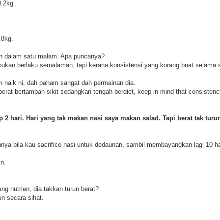
0.2kg.
.8kg.
ebih dalam satu malam. Apa puncanya?
 bukan berlaku semalaman, tapi kerana konsistensi yang korang buat selama
un naik ni, dah paham sangat dah permainan dia.
erat bertambah sikit sedangkan tengah berdiet, keep in mind that consistenc
p 2 hari. Hari yang tak makan nasi saya makan salad. Tapi berat tak turu
ya bila kau sacrifice nasi untuk dedaunan, sambil membayangkan lagi 10 hari
in.
ang nutrien, dia takkan turun berat?
un secara sihat.