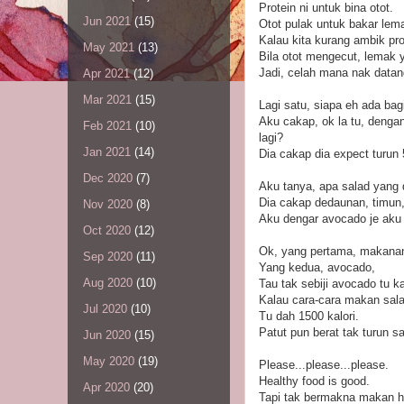
Protein ni untuk bina otot.
Jun 2021
(15)
Otot pulak untuk bakar lem
Kalau kita kurang ambik pr
May 2021
(13)
Bila otot mengecut, lemak 
Jadi, celah mana nak datan
Apr 2021
(12)
Mar 2021
(15)
Lagi satu, siapa eh ada bag
Aku cakap, ok la tu, dengan
Feb 2021
(10)
lagi?
Jan 2021
(14)
Dia cakap dia expect turu
Dec 2020
(7)
Aku tanya, apa salad yang
Dia cakap dedaunan, timun
Nov 2020
(8)
Aku dengar avocado je aku 
Oct 2020
(12)
Ok, yang pertama, makanan 
Sep 2020
(11)
Yang kedua, avocado,
Aug 2020
(10)
Tau tak sebiji avocado tu k
Kalau cara-cara makan salad
Jul 2020
(10)
Tu dah 1500 kalori.
Patut pun berat tak turun s
Jun 2020
(15)
May 2020
(19)
Please...please...please.
Healthy food is good.
Apr 2020
(20)
Tapi tak bermakna makan he