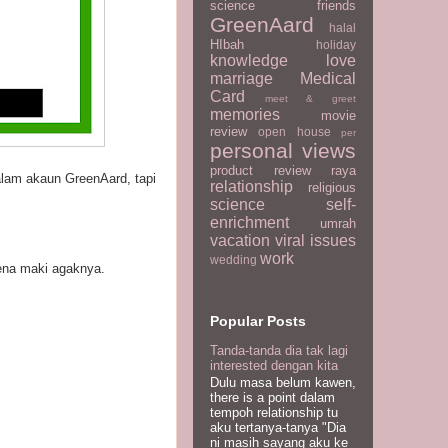
science
friends
GreenAard
halal
HIbah
holiday
knowledge
love
marriage
Medical
Card
meet & greet
memories
movie
review
open house
per
personal views
product review
raya
alam akaun GreenAard, tapi
relationship
religious
science
self-
enrichment
umrah
vacation
viral issues
work
wedding
kena maki agaknya.
Popular Posts
Tanda-tanda dia tak lagi
interested dengan kita
Dulu masa belum kawen,
there is a point dalam
tempoh relationship tu
aku tertanya-tanya "Dia
ni masih sayang aku ke