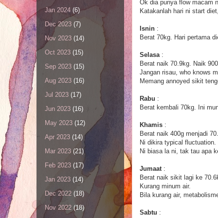
Ok dia punya flow macam n
Jan 2024
(6)
Katakanlah hari ni start diet
Dec 2023
(7)
Isnin
:
Berat 70kg. Hari pertama di
Nov 2023
(14)
Oct 2023
(15)
Selasa
:
Berat naik 70.9kg. Naik 900
Sep 2023
(15)
Jangan risau, who knows mu
Aug 2023
(16)
Memang annoyed sikit tengok
Jul 2023
(17)
Rabu
:
Berat kembali 70kg. Ini mun
Jun 2023
(16)
May 2023
(12)
Khamis
:
Berat naik 400g menjadi 70
Apr 2023
(14)
Ni dikira typical fluctuation.
Ni biasa la ni, tak tau apa 
Mar 2023
(21)
Feb 2023
(17)
Jumaat
:
Berat naik sikit lagi ke 70.6
Jan 2023
(14)
Kurang minum air.
Dec 2022
(18)
Bila kurang air, metabolis
Nov 2022
(18)
Sabtu
: