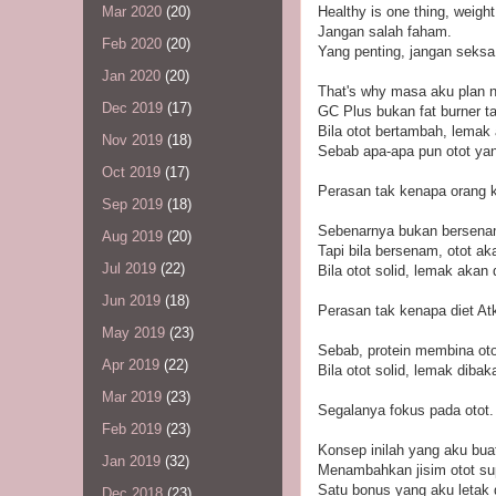
Healthy is one thing, weight
Mar 2020
(20)
Jangan salah faham.
Feb 2020
(20)
Yang penting, jangan seksa
Jan 2020
(20)
That's why masa aku plan na
Dec 2019
(17)
GC Plus bukan fat burner t
Bila otot bertambah, lemak 
Nov 2019
(18)
Sebab apa-apa pun otot yan
Oct 2019
(17)
Perasan tak kenapa orang 
Sep 2019
(18)
Sebenarnya bukan bersena
Aug 2019
(20)
Tapi bila bersenam, otot aka
Jul 2019
(22)
Bila otot solid, lemak akan
Jun 2019
(18)
Perasan tak kenapa diet Atk
May 2019
(23)
Sebab, protein membina oto
Apr 2019
(22)
Bila otot solid, lemak dibak
Mar 2019
(23)
Segalanya fokus pada otot.
Feb 2019
(23)
Konsep inilah yang aku bua
Jan 2019
(32)
Menambahkan jisim otot sup
Satu bonus yang aku letak d
Dec 2018
(23)