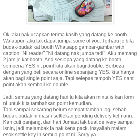
Ok, aku nak ucapkan terima kasih yang datang ke booth.
Walaupun aku tak dapat jumpa some of you. Terharu je bila
budak-budak kat booth Whatsapp gambar-gambar with
caption "Ni reader" "Ni datang nak jumpa tadi". Aku memang
2 jam je kat booth. And sesiapa yang datang ke booth
sempena YES ni, point kita akan bagi double. Berbeza
dengan yang beli secara online sepanjang YES, kita hanya
akan bagi single point saja. Tapi selepas tempoh YES nanti
point akan kembali ke double.
Jadi, semua yang datang hari tu kita akan minta isikan form
ni untuk kita tambahkan point kemudian.
Tapi sampai sekarang belum sempat tambah lagi sebab
budak-budak ni masih settlekan pending delivery kelmarin.
Kan cuti panjang, dari hari Jumaat tak buat delivery sampai
Isnin, jadi melambak la nak kena pack. Insyallah malam
esok settle key in semua point ni. Sorry ya.