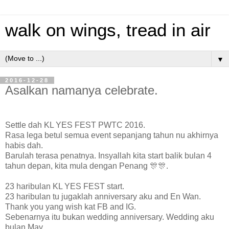
walk on wings, tread in air
▼
2016-12-28
Asalkan namanya celebrate.
Settle dah KL YES FEST PWTC 2016.
Rasa lega betul semua event sepanjang tahun nu akhirnya
habis dah.
Barulah terasa penatnya. Insyallah kita start balik bulan 4
tahun depan, kita mula dengan Penang 🎊🎊.
23 haribulan KL YES FEST start.
23 haribulan tu jugaklah anniversary aku and En Wan.
Thank you yang wish kat FB and IG.
Sebenarnya itu bukan wedding anniversary. Wedding aku
bulan May.