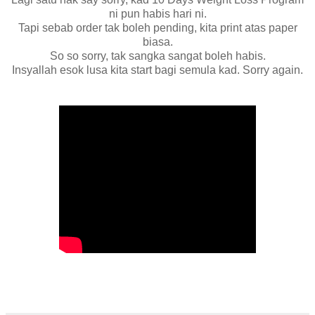
ni pun habis hari ni.
Tapi sebab order tak boleh pending, kita print atas paper
biasa.
So so sorry, tak sangka sangat boleh habis.
Insyallah esok lusa kita start bagi semula kad. Sorry again.