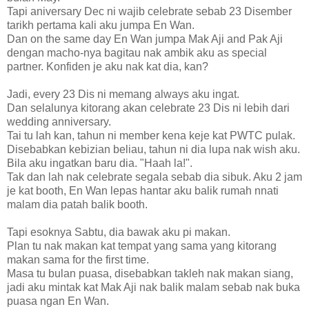
Tapi aniversary Dec ni wajib celebrate sebab 23 Disember
tarikh pertama kali aku jumpa En Wan.
Dan on the same day En Wan jumpa Mak Aji and Pak Aji
dengan macho-nya bagitau nak ambik aku as special
partner. Konfiden je aku nak kat dia, kan?
Jadi, every 23 Dis ni memang always aku ingat.
Dan selalunya kitorang akan celebrate 23 Dis ni lebih dari
wedding anniversary.
Tai tu lah kan, tahun ni member kena keje kat PWTC pulak.
Disebabkan kebizian beliau, tahun ni dia lupa nak wish aku.
Bila aku ingatkan baru dia. "Haah la!".
Tak dan lah nak celebrate segala sebab dia sibuk. Aku 2 jam
je kat booth, En Wan lepas hantar aku balik rumah nnati
malam dia patah balik booth.
Tapi esoknya Sabtu, dia bawak aku pi makan.
Plan tu nak makan kat tempat yang sama yang kitorang
makan sama for the first time.
Masa tu bulan puasa, disebabkan takleh nak makan siang,
jadi aku mintak kat Mak Aji nak balik malam sebab nak buka
puasa ngan En Wan.