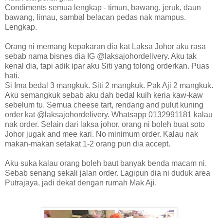
Condiments semua lengkap - timun, bawang, jeruk, daun
bawang, limau, sambal belacan pedas nak mampus.
Lengkap.
Orang ni memang kepakaran dia kat Laksa Johor aku rasa
sebab nama bisnes dia IG @laksajohordelivery. Aku tak
kenal dia, tapi adik ipar aku Siti yang tolong orderkan. Puas
hati.
Si Ima bedal 3 mangkuk. Siti 2 mangkuk. Pak Aji 2 mangkuk.
Aku semangkuk sebab aku dah bedal kuih keria kaw-kaw
sebelum tu. Semua cheese tart, rendang and pulut kuning
order kat @laksajohordelivery. Whatsapp 0132991181 kalau
nak order. Selain dari laksa johor, orang ni boleh buat soto
Johor jugak and mee kari. No minimum order. Kalau nak
makan-makan setakat 1-2 orang pun dia accept.
Aku suka kalau orang boleh baut banyak benda macam ni.
Sebab senang sekali jalan order. Lagipun dia ni duduk area
Putrajaya, jadi dekat dengan rumah Mak Aji.