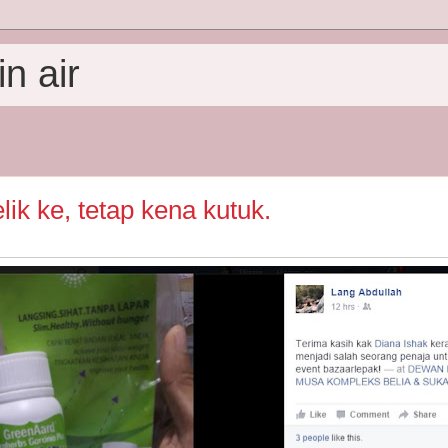
n air
elik ke, tetap kena kutuk.