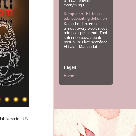
bila dah provide
everything t...
Kerap ambil EL tanpa
ada supporting dokumen
Kalau kat LinkedIn,
almost every week mesti
ada post pasal cuti. Tapi
kali ni berbeza sebab
post ni lalu kat newsfeed
FB aku. Marilah kit...
Pages
Home
ebih kepada FUN.