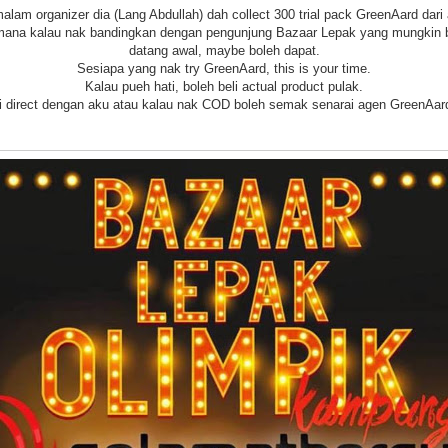
alam organizer dia (Lang Abdullah) dah collect 300 trial pack GreenAard dari 
 mana kalau nak bandingkan dengan pengunjung Bazaar Lepak yang mungkin be
datang awal, maybe boleh dapat.
Sesiapa yang nak try GreenAard, this is your time.
Kalau pueh hati, boleh beli actual product pulak.
li direct dengan aku atau kalau nak COD boleh semak senarai agen GreenAa