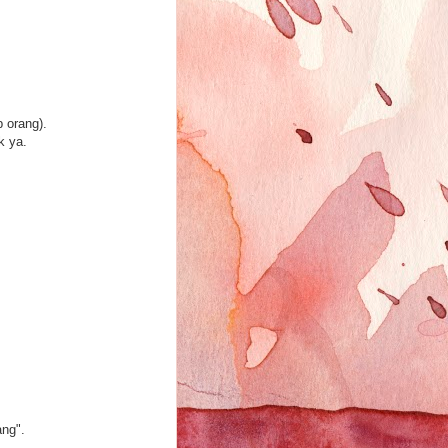
 orang).
k ya.
ang".