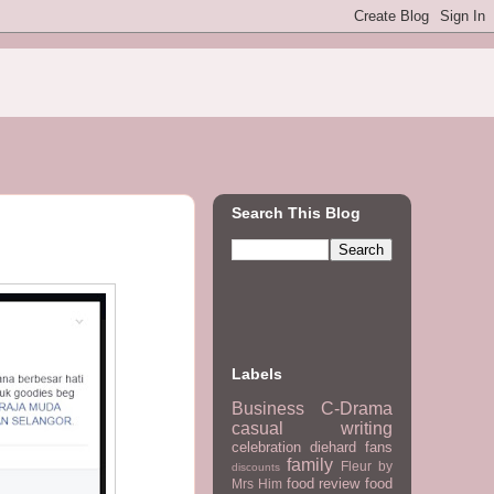
Search This Blog
Labels
Business
C-Drama
casual writing
celebration
diehard fans
family
Fleur by
discounts
food review
food
Mrs Him