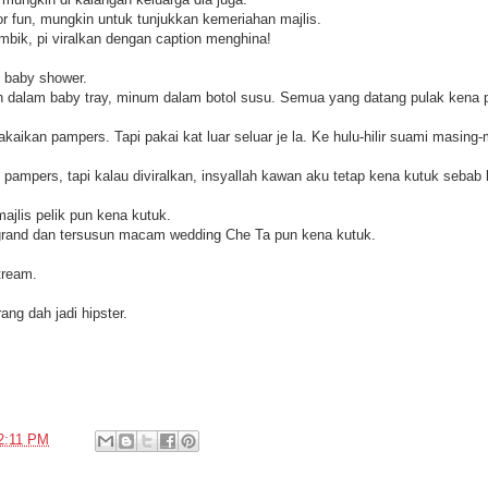
or fun, mungkin untuk tunjukkan kemeriahan majlis.
mbik, pi viralkan dengan caption menghina!
 baby shower.
 dalam baby tray, minum dalam botol susu. Semua yang datang pulak kena p
kaikan pampers. Tapi pakai kat luar seluar je la. Ke hulu-hilir suami masing
ampers, tapi kalau diviralkan, insyallah kawan aku tetap kena kutuk sebab 
ajlis pelik pun kena kutuk.
 grand dan tersusun macam wedding Che Ta pun kena kutuk.
tream.
ng dah jadi hipster.
2:11 PM