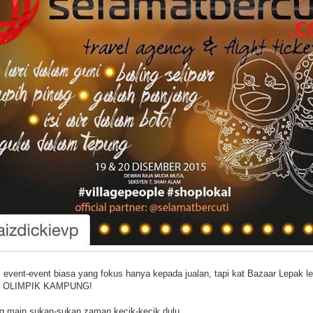
event-event biasa yang fokus hanya kepada jualan, tapi kat Bazaar Lepak l
ada OLIMPIK KAMPUNG!
g main sukan-sukan zaman kecik-kecik dulu.