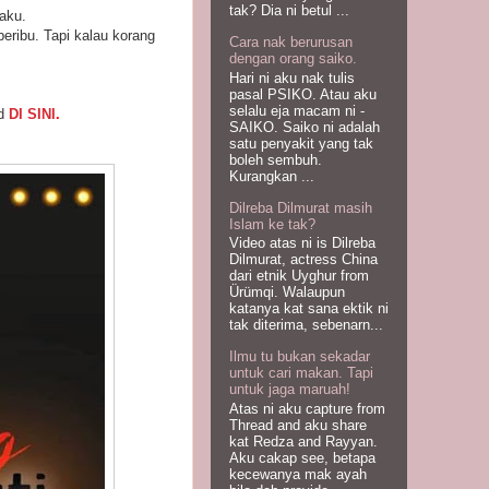
tak? Dia ni betul ...
aku.
ribu. Tapi kalau korang
Cara nak berurusan
dengan orang saiko.
Hari ni aku nak tulis
pasal PSIKO. Atau aku
selalu eja macam ni -
rd
DI SINI
.
SAIKO. Saiko ni adalah
satu penyakit yang tak
boleh sembuh.
Kurangkan ...
Dilreba Dilmurat masih
Islam ke tak?
Video atas ni is Dilreba
Dilmurat, actress China
dari etnik Uyghur from
Ürümqi. Walaupun
katanya kat sana ektik ni
tak diterima, sebenarn...
Ilmu tu bukan sekadar
untuk cari makan. Tapi
untuk jaga maruah!
Atas ni aku capture from
Thread and aku share
kat Redza and Rayyan.
Aku cakap see, betapa
kecewanya mak ayah