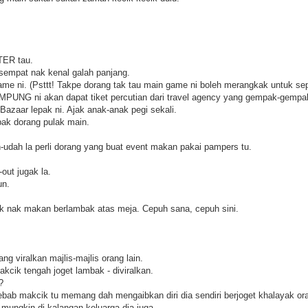
TER tau.
sempat nak kenal galah panjang.
me ni. (Psttt! Takpe dorang tak tau main game ni boleh merangkak untuk sep
NG ni akan dapat tiket percutian dari travel agency yang gempak-gempa
Bazaar lepak ni. Ajak anak-anak pegi sekali.
ak dorang pulak main.
h-udah la perli dorang yang buat event makan pakai pampers tu.
ut jugak la.
un.
uk nak makan berlambak atas meja. Cepuh sana, cepuh sini.
ng viralkan majlis-majlis orang lain.
kcik tengah joget lambak - diviralkan.
?
sebab makcik tu memang dah mengaibkan diri dia sendiri berjoget khalayak or
 mungkin di kalangan keluarga dia juga.