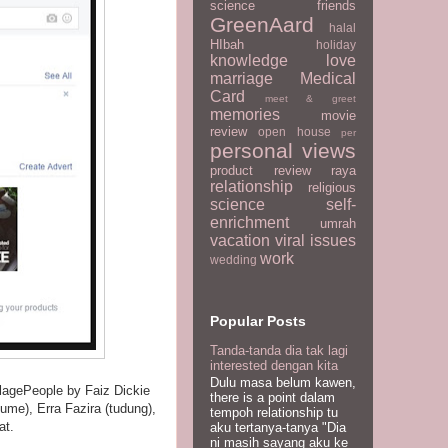
science
friends
GreenAard
halal
HIbah
holiday
knowledge
love
marriage
Medical
Card
meet & greet
memories
movie
review
open house
per
personal views
product review
raya
relationship
religious
science
self-
enrichment
umrah
vacation
viral issues
work
wedding
Popular Posts
Tanda-tanda dia tak lagi
interested dengan kita
Dulu masa belum kawen,
lagePeople by Faiz Dickie
there is a point dalam
ume), Erra Fazira (tudung),
tempoh relationship tu
at.
aku tertanya-tanya "Dia
ni masih sayang aku ke