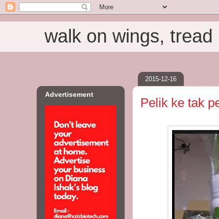
walk on wings, tread i
2015-12-16
Advertisement
Pelik ke tak p