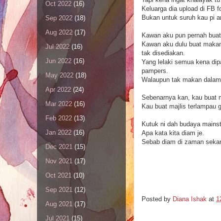
Oct 2022
(16)
Keluarga dia upload di FB f
Bukan untuk suruh kau pi a
Sep 2022
(18)
Aug 2022
(17)
Kawan aku pun pernah buat
Kawan aku dulu buat makan
Jul 2022
(16)
tak disediakan.
Jun 2022
(16)
Yang lelaki semua kena dipa
pampers.
May 2022
(18)
Walaupun tak makan dalam p
Apr 2022
(24)
Sebenarnya kan, kau buat m
Mar 2022
(16)
Kau buat majlis terlampau
Feb 2022
(13)
Kutuk ni dah budaya mains
Jan 2022
(16)
Apa kata kita diam je.
Sebab diam di zaman sekara
Dec 2021
(15)
Nov 2021
(17)
Oct 2021
(10)
Sep 2021
(12)
Posted by
Diana Ishak
at
1
Aug 2021
(17)
Jul 2021
(15)