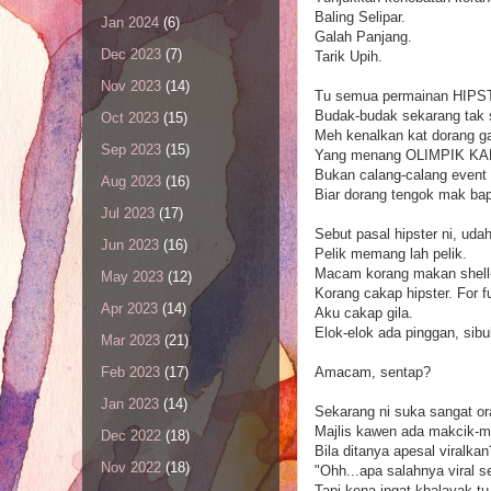
Baling Selipar.
Jan 2024
(6)
Galah Panjang.
Dec 2023
(7)
Tarik Upih.
Nov 2023
(14)
Tu semua permainan HIPS
Budak-budak sekarang tak 
Oct 2023
(15)
Meh kenalkan kat dorang ga
Sep 2023
(15)
Yang menang OLIMPIK KAMPU
Bukan calang-calang event 
Aug 2023
(16)
Biar dorang tengok mak bap
Jul 2023
(17)
Sebut pasal hipster ni, uda
Jun 2023
(16)
Pelik memang lah pelik.
Macam korang makan shell-o
May 2023
(12)
Korang cakap hipster. For f
Apr 2023
(14)
Aku cakap gila.
Elok-elok ada pinggan, sib
Mar 2023
(21)
Amacam, sentap?
Feb 2023
(17)
Jan 2023
(14)
Sekarang ni suka sangat ora
Majlis kawen ada makcik-ma
Dec 2022
(18)
Bila ditanya apesal viralkan
Nov 2022
(18)
"Ohh...apa salahnya viral 
Tapi kena ingat khalayak tu