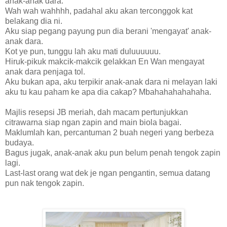
anak-anak dara.
Wah wah wahhhh, padahal aku akan terconggok kat
belakang dia ni.
Aku siap pegang payung pun dia berani 'mengayat' anak-
anak dara.
Kot ye pun, tunggu lah aku mati duluuuuuu.
Hiruk-pikuk makcik-makcik gelakkan En Wan mengayat
anak dara penjaga tol.
Aku bukan apa, aku terpikir anak-anak dara ni melayan laki
aku tu kau paham ke apa dia cakap? Mbahahahahahaha.
Majlis resepsi JB meriah, dah macam pertunjukkan
citrawarna siap ngan zapin and main biola bagai.
Maklumlah kan, percantuman 2 buah negeri yang berbeza
budaya.
Bagus jugak, anak-anak aku pun belum penah tengok zapin
lagi.
Last-last orang wat dek je ngan pengantin, semua datang
pun nak tengok zapin.