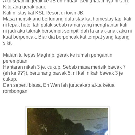
Aku sefamili gerak ke JB on Friday itself (malamnya nikah).
Kitorang gerak pagi.
Kali ni stay kat KSL Resort di town JB.
Masa merisik and bertunang dulu stay kat homestay tapi kali
ni lepak hotel lah pulak sebab ramai yang menghantar kali
ni jadi aku taknak bersempit-sempit, dah la anak-anak aku ni
kuat berpencak. Biar dia berpencak kat tempat yang lapang
sikit.
Malam tu lepas Maghrib, gerak ke rumah pengantin
perempuan.
Hantaran nikah 3 je, cukup. Sebab masa merisik bawak 7
(eh ke 9??), bertunang bawak 5, ni kali nikah bawak 3 je
cukup.
Dan seperti biasa, En Wan lah jurucakap a.k.a ketua
rombongan.