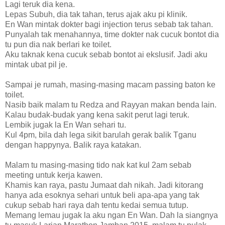
Lagi teruk dia kena.
Lepas Subuh, dia tak tahan, terus ajak aku pi klinik.
En Wan mintak dokter bagi injection terus sebab tak tahan.
Punyalah tak menahannya, time dokter nak cucuk bontot dia
tu pun dia nak berlari ke toilet.
Aku taknak kena cucuk sebab bontot ai ekslusif. Jadi aku
mintak ubat pil je.
Sampai je rumah, masing-masing macam passing baton ke
toilet.
Nasib baik malam tu Redza and Rayyan makan benda lain.
Kalau budak-budak yang kena sakit perut lagi teruk.
Lembik jugak la En Wan sehari tu.
Kul 4pm, bila dah lega sikit barulah gerak balik Tganu
dengan happynya. Balik raya katakan.
Malam tu masing-masing tido nak kat kul 2am sebab
meeting untuk kerja kawen.
Khamis kan raya, pastu Jumaat dah nikah. Jadi kitorang
hanya ada esoknya sehari untuk beli apa-apa yang tak
cukup sebab hari raya dah tentu kedai semua tutup.
Memang lemau jugak la aku ngan En Wan. Dah la siangnya