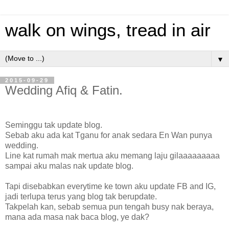
walk on wings, tread in air
▼
2015-09-29
Wedding Afiq & Fatin.
Seminggu tak update blog.
Sebab aku ada kat Tganu for anak sedara En Wan punya
wedding.
Line kat rumah mak mertua aku memang laju gilaaaaaaaaa
sampai aku malas nak update blog.
Tapi disebabkan everytime ke town aku update FB and IG,
jadi terlupa terus yang blog tak berupdate.
Takpelah kan, sebab semua pun tengah busy nak beraya,
mana ada masa nak baca blog, ye dak?