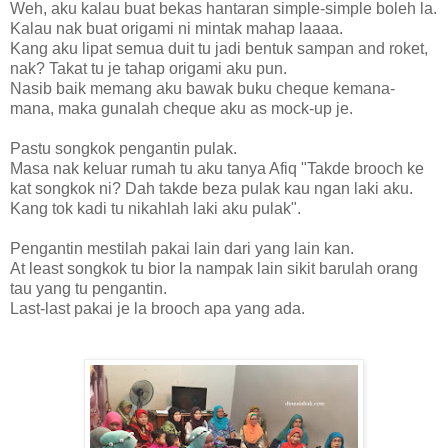
Weh, aku kalau buat bekas hantaran simple-simple boleh la.
Kalau nak buat origami ni mintak mahap laaaa.
Kang aku lipat semua duit tu jadi bentuk sampan and roket,
nak? Takat tu je tahap origami aku pun.
Nasib baik memang aku bawak buku cheque kemana-
mana, maka gunalah cheque aku as mock-up je.
Pastu songkok pengantin pulak.
Masa nak keluar rumah tu aku tanya Afiq "Takde brooch ke
kat songkok ni? Dah takde beza pulak kau ngan laki aku.
Kang tok kadi tu nikahlah laki aku pulak".
Pengantin mestilah pakai lain dari yang lain kan.
At least songkok tu bior la nampak lain sikit barulah orang
tau yang tu pengantin.
Last-last pakai je la brooch apa yang ada.