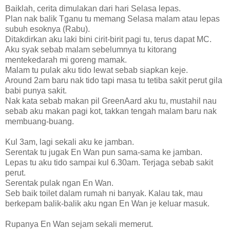
Baiklah, cerita dimulakan dari hari Selasa lepas.
Plan nak balik Tganu tu memang Selasa malam atau lepas
subuh esoknya (Rabu).
Ditakdirkan aku laki bini cirit-birit pagi tu, terus dapat MC.
Aku syak sebab malam sebelumnya tu kitorang
mentekedarah mi goreng mamak.
Malam tu pulak aku tido lewat sebab siapkan keje.
Around 2am baru nak tido tapi masa tu tetiba sakit perut gila
babi punya sakit.
Nak kata sebab makan pil GreenAard aku tu, mustahil nau
sebab aku makan pagi kot, takkan tengah malam baru nak
membuang-buang.
Kul 3am, lagi sekali aku ke jamban.
Serentak tu jugak En Wan pun sama-sama ke jamban.
Lepas tu aku tido sampai kul 6.30am. Terjaga sebab sakit
perut.
Serentak pulak ngan En Wan.
Seb baik toilet dalam rumah ni banyak. Kalau tak, mau
berkepam balik-balik aku ngan En Wan je keluar masuk.
Rupanya En Wan sejam sekali memerut.