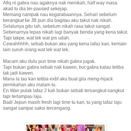
Afiq ni gabra nau agaknya nak menikah, half way masa
akad tu dia ter-paused sekejap.
Memang nampak nau kegarabaannya. Sehari sebelum
berangkat ke JB pun dia bagitau aku takut nak nikah.
Selalunya gitu lah, sebelum nikah rasa takut sangat.
Sebenarnya lepas nikah lagi banyak benda yang kena takut.
Tapi takpe, wat lek wat pis udah.
Cewahhhhh, sebab bukan aku yang kena lafaz kan, kemain
lain suruh orang wat lek wat lek.
Macam aku dulu pun time nikah gabra jugak.
Tapi bukan gabra sebab nak kawen, but gabra kalau tetiba
tak jadi kawen.
Mana la tau kan tetiba exbf aku buat gila meng-hijack
pernikahan aku malam tu.
En Wan pulak lafaz 2 kali bukan sebab tersangkut-sangkut
tapi terlampau laju.
Badi Jepun masih fresh lagi time tu kan, tu yang lafaz laju
sangat sampai saksi tercengang.