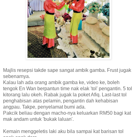
Majlis resepsi takde sape sangat ambik gamba. Frust jugak
sebenarnya.
Kalau lah ada orang ambik gamba ke, video ke, boleh
tengok En Wan berpantun time nak elak 'tol' pengantin. 5 tol
kitorang lalu okeh. Rabak jugak la poket Afiq. Last-last tol
penghabisan atas pelamin, pengantin dah kehabisan
angpau. Takpe, penyelamat bumi ada.
Pakcik beliau dengan macho-nya keluarkan RM50 bagi kat
mak andam untuk 'bukak laluan'.
Kemain menggeletis laki aku bila sampai kat barisan tol